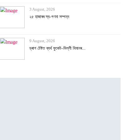
9 August, 2026
ড্ৰাগ টেষ্টত ব্যৰ্থ ফুকেট–দিল্লী বিমানৰ...
9 August, 2026
ডেটিং এপত বন্ধুত্ব, ঘনিষ্ঠ মুহূৰ্তৰ ছবি...
8 August, 2026
ভাৰততে আছে বিশ্বৰ আটাইতকৈ দীঘল চুলিৰ গৰা...
8 August, 2026
‘দেশৰ ৮৩% অভিযন্তা কৰ্মহীন, এআই বিপ্লৱৰ...