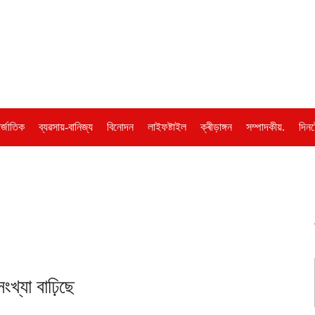
ৰ্জাতিক
ব্যৱসায়-বানিজ্য
বিনোদন
লাইফষ্টাইল
ক্ৰীড়াঙ্গন
সম্পাদকীয়.
দিনট
্যা বাঢ়িছে