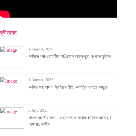
ক্ৰীড়াঙ্গন
1 August, 2026
আজিৰে পৰা গুৱাহাটীত ইণ্ডিয়ান অইল ডুৰাণ্ড কাপ ফুটবল
1 August, 2026
আজিৰ পৰা অসম প্ৰিমিয়াৰ লীগ, আপত্তি দৰ্শালে আছুৱে
2 July, 2025
প্ৰথম অসমীয়াৰূপে ৭ মহাদেশৰ ৭ সৰ্বোচ্চ শিখৰত আৰোহণ
হেদায়েৎ আলীৰ