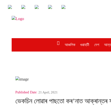
আঞ্চলিক
গুৱাহাটী
দেশ
আন্ত
Published Date:
21 April, 2021
ভেকচিন লোৱাৰ পাছতো কৰ’নাত আক্ৰান্তৰ সংখ