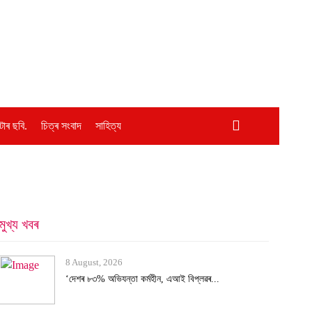
োৰ ছবি.
চিত্ৰ সংবাদ
সাহিত্য
মুখ্য খবৰ
3 August, 2026
২৫ হাজাৰৰ স্ব-গণনা সম্পন্ন