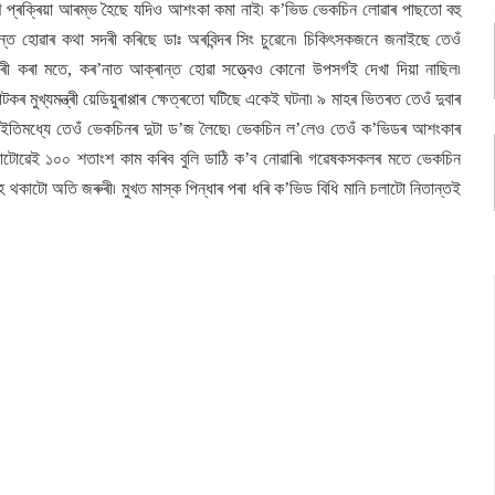
ণ প্ৰক্ৰিয়া আৰম্ভ হৈছে যদিও আশংকা কমা নাই৷ ক’ভিড ভেকচিন লোৱাৰ পাছতো বহু
্ত হোৱাৰ কথা সদৰী কৰিছে ডাঃ অৰবিন্দৰ সিং চুৱেনে৷ চিকিৎসকজনে জনাইছে তেওঁ
 কৰা মতে, কৰ’নাত আক্ৰান্ত হোৱা সত্ত্বেও কোনো উপসৰ্গই দেখা দিয়া নাছিল৷
 মুখ্যমন্ত্ৰী য়েডিয়ুৰাপ্পাৰ ক্ষেত্ৰতো ঘটিছে একেই ঘটনা৷ ৯ মাহৰ ভিতৰত তেওঁ দুবাৰ
কীক৷ ইতিমধ্যে তেওঁ ভেকচিনৰ দুটা ড’জ লৈছে৷ ভেকচিন ল’লেও তেওঁ ক’ভিডৰ আশংকাৰ
নোটোৱেই ১০০ শতাংশ কাম কৰিব বুলি ডাঠি ক’ব নোৱাৰি৷ গৱেষকসকলৰ মতে ভেকচিন
থকাটো অতি জৰুৰী৷ মুখত মাস্ক পিন্ধাৰ পৰা ধৰি ক’ভিড বিধি মানি চলাটো নিতান্তই