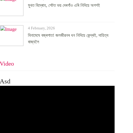
মুখত বিদ্ৰোহ, পেটত ভয় দেৰগাঁও এৰি নিদিয়ে অগপই
4 February, 2026
বিনামেঘে বজ্ৰপাত! জলজীৱনৰ ধন নিদিয়ে কেন্দ্ৰই, দায়িত্ব
ৰাজ্যলৈ
Video
Asd