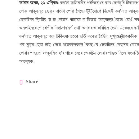
আমাৰ অসম, ২১ এপ্ৰিলঃ
কৰ’না অতিমাৰীৰ প্ৰতিৰোধৰ বাবে দেশজুৰি টিকাকৰ
লোক আক্ৰান্ত হোৱাৰ বাতৰি পোৱা গৈছে৷ টুইটযোগে নিজেই কৰ’নাত আক্ৰান
ভেকচিনৰ দ্বিতীয় ড’জ লোৱাৰ পাছতো ক’ভিডত আক্ৰান্ত হৈছে৷ তেওঁ সদৰী
অনলাইনযোগে ৰোগীক দিহা-পৰামৰ্শ তথা শুশ্ৰূষাও কৰিছিল তেওঁ৷ একেদৰে কৰ্ণাটকৰ
কৰ’নাত আক্ৰান্ত হয়৷ চিকিৎসালয়তো ভৰ্তি কৰোৱা হৈছিল মুখ্যমন্ত্ৰীাগৰা
পৰা মুক্ত হোৱা নাই৷ সেয়ে গৱেষকসকলে কৈছে যে ভেকচিনৰ ক্ষেত্ৰত কো
লোৱাৰ পাছতো সংক্ৰমিত হ’ব পাৰে৷ সেয়ে ভেকচিন লোৱাৰ পাছত নিজে সতৰ্ক হৈ 
আৱশ্যক৷
Share