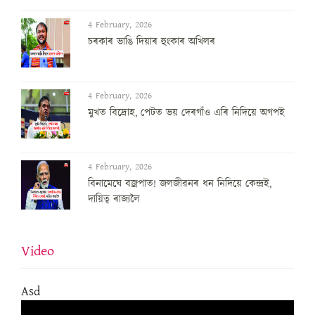
4 February, 2026
চৰকাৰ ভাঙি দিয়াৰ হুংকাৰ অখিলৰ
4 February, 2026
মুখত বিদ্ৰোহ, পেটত ভয় দেৰগাঁও এৰি নিদিয়ে অগপই
4 February, 2026
বিনামেঘে বজ্ৰপাত! জলজীৱনৰ ধন নিদিয়ে কেন্দ্ৰই,
দায়িত্ব ৰাজ্যলৈ
Video
Asd