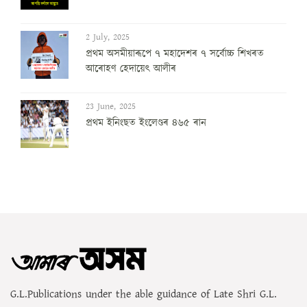
2 July, 2025
প্ৰথম অসমীয়াৰূপে ৭ মহাদেশৰ ৭ সৰ্বোচ্চ শিখৰত
আৰোহণ হেদায়েৎ আলীৰ
23 June, 2025
প্ৰথম ইনিংছত ইংলেণ্ডৰ ৪৬৫ ৰান
G.L.Publications under the able guidance of Late Shri G.L.