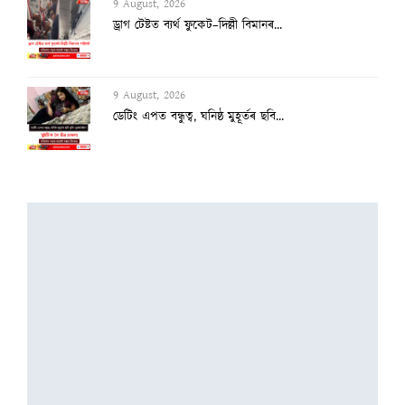
9 August, 2026
ড্ৰাগ টেষ্টত ব্যৰ্থ ফুকেট–দিল্লী বিমানৰ...
9 August, 2026
ডেটিং এপত বন্ধুত্ব, ঘনিষ্ঠ মুহূৰ্তৰ ছবি...
8 August, 2026
ভাৰততে আছে বিশ্বৰ আটাইতকৈ দীঘল চুলিৰ গৰা...
8 August, 2026
‘দেশৰ ৮৩% অভিযন্তা কৰ্মহীন, এআই বিপ্লৱৰ...