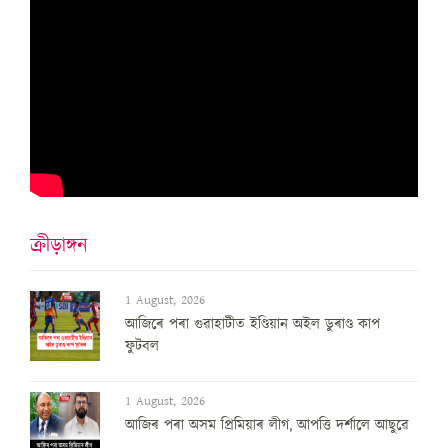
ক্ৰীড়াঙ্গন
1 August, 2026
আজিৰে পৰা গুৱাহাটীত ইণ্ডিয়ান অইল ডুৰাণ্ড কাপ
ফুটবল
1 August, 2026
আজিৰ পৰা অসম প্ৰিমিয়াৰ লীগ, আপত্তি দৰ্শালে আছুৱে