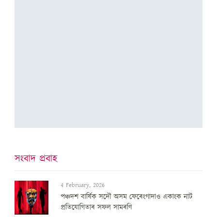
সংবাদ প্ৰবাহ
4 February, 2026
পঞ্চদশ বার্ষিক সদৌ অসম ফেৰেংগাদাও একাংক নাট
প্রতিযোগিতাৰ সফল সামৰণি