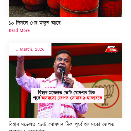
১০ দিনলৈ গেছ মজুত আছে
Read More
1 March, 2026
বিহাৰ মডেলত ভোট ঘোষণাৰ ঠিক পূৰ্বে অসমতো জেপত