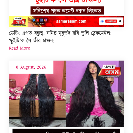
ডেটিং এপত বন্ধুত্ব, ঘনিষ্ঠ মুহূৰ্তৰ ছবি তুলি ব্লেকমেইল!
‘ছুইটি’ক লৈ তীব্ৰ চাঞ্চল্য
Read More
8 August, 2026