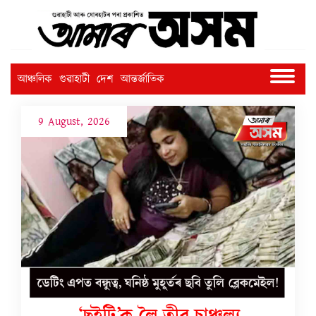
আঞ্চলিক
গুৱাহাটী
দেশ
আন্তৰ্জাতিক
9 August, 2026