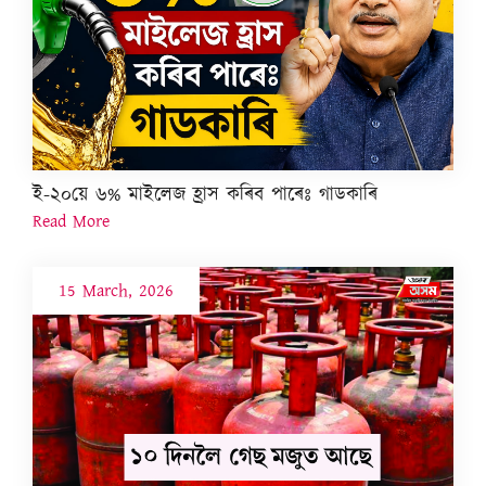
ই-২০য়ে ৬% মাইলেজ হ্ৰাস কৰিব পাৰেঃ গাডকাৰি
Read More
15 March, 2026