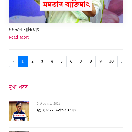
মমতাৰ বাজিমাৎ
Read More
‹
1
2
3
4
5
6
7
8
9
10
...
মুখ্য খবৰ
3 August, 2026
২৫ হাজাৰৰ স্ব-গণনা সম্পন্ন