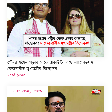
গৌৰৱ গগৈৰ পত্নীৰ বেংক একাউণ্ট আছে লাহোৰত! ৭
ফেব্ৰুৱাৰীত মুখ্যমন্ত্ৰীৰ বিস্ফোৰণ
Read More
6 February, 2026