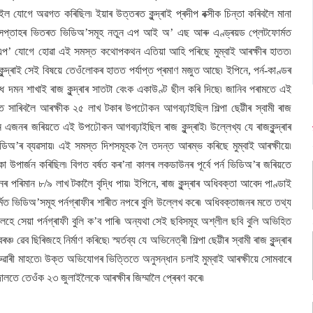
েইল যোগে অৱগত কৰিছিল৷ ইয়াৰ উত্তৰত কুন্দ্ৰাই প্ৰদীপ বক্সীক চিন্তা কৰিবলৈ মানা
৩ সপ্তাহৰ ভিতৰত ভিডিঅ’সমূহ নতুন এপ আই অ’ এছ আৰু এণ্ড্ৰয়ড প্লেটফোৰ্মত
ৱাটছএপ’ যোগে হোৱা এই সমস্ত কথোপকথন এতিয়া আহি পৰিছে মুম্বাই আৰক্ষীৰ হাতত৷
কুন্দ্ৰাই সেই বিষয়ে তেওঁলোকৰ হাতত পৰ্যাপ্ত প্ৰমাণ মজুত আছে৷ ইপিনে, পৰ্ন-কাণ্ডৰ
 দমন শাখাই ৰাজ কুন্দ্ৰাৰ সাতটা বেংক একাউণ্ট ছীল কৰি দিছে৷ জানিব পৰামতে এই
সাৰিবলৈ আৰক্ষীক ২৫ লাখ টকাৰ উপঢৌকন আগবঢ়াইছিল শিল্পা ছেট্টীৰ স্বামী ৰাজ
আন এজনৰ জৰিয়তে এই উপঢৌকন আগবঢ়াইছিল ৰাজ কুন্দ্ৰাই৷ উল্লেখ্য যে ৰাজকুন্দ্ৰাৰ
িডিঅ’ৰ ব্যৱসায়৷ এই সমস্ত দিশসমূহক লৈ তদন্ত আৰম্ভ কৰিছে মুম্বাই আৰক্ষীয়ে৷
কা উপাৰ্জন কৰিছিল৷ বিগত বৰ্ষত কৰ’না কালৰ লকডাউনৰ পূৰ্বে পৰ্ন ভিডিঅ’ৰ জৰিয়তে
 পৰিমান ৮/৯ লাখ টকালৈ বৃদ্ধি পায়৷ ইপিনে, ৰাজ কুন্দ্ৰাৰ অধিবক্তা আবেদ পাণ্ডাই
া নিৰ্মিত ভিডিঅ’সমূহ পৰ্নগ্ৰাফীৰ শাৰীত নপৰে বুলি উল্লেখ কৰে৷ অধিবক্তাজনৰ মতে তথ্য
েহে সেয়া পৰ্নগ্ৰাফী বুলি ক’ব পাৰি৷ অন্যথা সেই ছবিসমূহ অশ্লীল ছবি বুলি অভিহিত
চ ৱেব ছিৰিজহে নিৰ্মাণ কৰিছে৷ স্মৰ্তব্য যে অভিনেত্ৰী শিল্পা ছেট্টীৰ স্বামী ৰাজ কুন্দ্ৰাৰ
ব্ৰুৱাৰী মাহতে৷ উক্ত অভিযোগৰ ভিত্তিতে অনুসন্ধান চলাই মুম্বাই আৰক্ষীয়ে সোমবাৰে
দালতে তেওঁক ২৩ জুলাইলৈকে আৰক্ষীৰ জিম্মালৈ প্ৰেৰণ কৰে৷