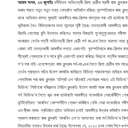
আমাৰ অসম, ২৩ জুলাইঃ
বলীউডৰ অভিনেত্ৰী শিল্পা ছেট্টীৰ স্বামী ৰাজ কুন্দ
কৰাৰ পাছত নতুন নতুন তথ্য পোহৰলৈ আহিবলৈ ধৰিছে৷ বৃহস্পতিবাৰে ৰাজ কুন্দ্ৰা
কৰে৷ অভিযান কালত মুম্বাই আৰক্ষীয়ে ৰাজ-শিল্পাৰ বাসগৃহৰ পৰা এটা ছাৰ্ভাৰো উদ
ভূমিকাক লৈও বিভিন্নজনৰ মনত সন্দেহৰ সৃষ্টি হৈছে৷ তদন্তকাৰী আৰক্ষীয়ে ৰাজ 
বিচাৰি নোপোৱা বুলি উল্লেখ কৰিলেও সমগ্ৰ বিষয়টো পুংখানুপুংখভাৱে পৰীক্ষ
কৰোৱাত তেওঁৰ পত্নী অভিনেত্ৰী শিল্পা ছেট্টী পৰ্ন কাণ্ডৰ সৈতে অৱগত নহয় বু
খোজা নাই তদন্তকাৰী আৰক্ষীৰ লগতে একাংশই৷ বৃহস্পতিবাৰে ৰাজ-শিল্পাৰ বাসভ
শীঘ্ৰেই গ্ৰেপ্তাৰ হ’ব পাৰে বুলি একাংশই ধাৰণা কৰিছে৷ কিয়নো পত্নীৰ অজ্ঞা
ল’ব পৰা নাই৷ এনেক্ষেত্ৰত ৰাজ কুন্দ্ৰাৰ পৰ্ন-কাণ্ডৰ সৈতে শিল্পা ছেট্টীৰ নাম সা
তেওঁৰ প্ৰাক্তন সচিব উমেশ কামাটৰ জৰিয়তে বিভিন্ন প্ৰডাকশ্বন হাউছৰ নামত 
প্লেষ্টোৰৰ পৰা ৰাজ কুন্দ্ৰাৰ ‘হটশ্বট এপ আঁতৰাই পেলোৱাৰ পাছত এই ভিডিঅ’সম
ভিডিঅ’ নিৰ্মাণৰো পৰিকল্পনা লৈছিল কুন্দ্ৰাই৷ উমেশ কামাট আৰু ৰাজ কুন্দ্ৰাৰ
পৰ্ন ভিডিঅ’ৰ সৈতে জব্দ কৰা ছাৰ্ভাৰটো আৰক্ষীয়ে ফৰেনছিক লেৱৰেটৰীলৈ প্ৰেৰ
বৃটেইনস্থিত ‘কাৰনিন’ কোম্পানীলৈ প্ৰেৰণ কৰিছিল নেকি সেয়া ফৰেনছিক পৰীক্ষাৰ
এল ষ্ট্ৰিম নামৰ প্ৰতিষ্ঠান দুটাত অভিযান চলাই আৰক্ষীয়ে উদ্ধাৰ কৰিবলৈ সক্
প্ৰকাশ কৰামতে ৰাজ কুন্দ্ৰাই ‘কাৰনিন এপ’ত আপলোড কৰা পৰ্ন ভিডিঅ’ৰ ক্লিপি
বিস্তাৰিত তথ্যও উদ্ধাৰ কৰা হৈছে৷ উল্লেখ্য যে, ২০২০ চনৰ শেষৰ পিনে গুগল