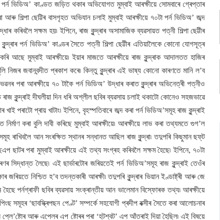
্ৰাক পৰ্ন ভিডিঅ’ কাণ্ডত জড়িত থকাৰ অভিযোগত মুম্বাই আৰক্ষীয়ে সোমবাৰে গ্ৰেপ্তাৰ
 আৰু শিল্পা ছেট্টিৰ বাসগৃহত অভিযান চলাই মুম্বাই আৰক্ষীয়ে ৭০টা পৰ্ন ভিডিঅ’ জব্দ
্ধাৰ কৰিবলৈ সক্ষম হয়৷ ইপিনে, ৰাজ কুন্দ্ৰাৰ অসামাজিক ব্যৱসায়ত পত্নী শিল্পা ছেট্টীৰ
কুন্দ্ৰাৰ পৰ্ন ভিডিঅ’ কাণ্ডৰ সৈতে পত্নী শিল্পা ছেট্টীৰ এতিয়ালৈকে কোনো যোগসূত্ৰ
া কৰি আছে মুম্বাই আৰক্ষীয়ে৷ ইয়াৰ মাজতে আৰক্ষীয়ে ৰাজ কুন্দ্ৰাক আদালতত হাজিৰ
লি নিজৰ জবানবন্দীত প্ৰকাশ কৰে৷ কিন্তু কুন্দ্ৰাৰ এই ভাষ্য কোনো কাৰণতে মানি ল’ব
ৱনৰ পৰা আৰক্ষীয়ে ৭০ টাকৈ পৰ্ন ভিডিঅ’ উদ্ধাৰ কৰাত কুন্দ্ৰাৰ অভিনেত্ৰী পত্নীও
তে ৰাজ কুন্দ্ৰাই দীঘলীয়া দিন ধৰি অশ্লীল ছবিৰ ব্যৱসায় চলাই থকাটো কোনেও সহজভাৱে
ঙোৰ খাই পৰাটো প্ৰায় খাটাং৷ ইপিনে, বৃহস্পতিবাৰে জব্দ কৰা পৰ্ন ভিডিঅ’সমূহ ৰাজ কুন্দ্ৰাই
নিৰ্মাণ কৰা বুলি দাবী কৰিছে মুম্বাই আৰক্ষীয়ে৷ আৰক্ষীয়ে লাভ কৰা তথ্যমতে গুগ’ল
ূহ ৰাখিবলৈ আন সংৰক্ষিত স্থানৰ সন্ধানত আছিল ৰাজ কুন্দ্ৰা৷ তদুপৰি কিছুমান ছফ্‌ট
 ৱাটছএপ ছাটৰ পৰা মুম্বাই আৰক্ষীয়ে এই তথ্য সংগ্ৰহ কৰিবলৈ সক্ষম হৈছে৷ ইপিনে, ৭০টা
ণৰ সিদ্ধান্ত লৈছে৷ এই ছাৰ্ভাৰটোৰ জৰিয়তেই পৰ্ন ভিডিঅ’সমূহ ৰাজ কুন্দ্ৰাই তেওঁৰ
 জৰিয়তে নিশ্চিত হ’ব তদন্তকাৰী আৰক্ষী৷ তদুপৰি কুন্দ্ৰাৰ ভিয়ান ইণ্ডাষ্ট্ৰী আৰু জে
ষম হৈছে পৰ্নগ্ৰাফী ছবিৰ ব্যৱসায় সংক্ৰান্তীয় আন ভালেমান বিস্ফোৰক তথ্য৷ আৰক্ষীয়ে
ংছ সমূহৰ ‘ছাবস্ক্ৰিপছন পেণ্ট’ সম্পৰ্কে সহযোগী প্ৰদীপ বক্সীৰ সৈতে কৰা আলোচনাৰ
 প্লে’ষ্টোৰ আৰু এপেলৰ এপ ষ্টোৰৰ পৰা ‘হটশ্বট’ এপ আঁতৰাই দিয়া হৈছিল৷ এই বিষয়ে