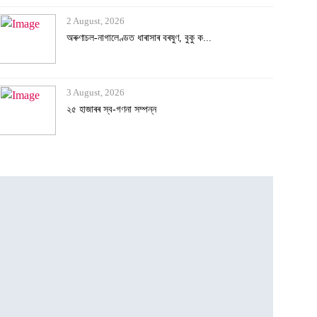
3 August, 2026
২৫ হাজাৰৰ স্ব-গণনা সম্পন্ন
3 August, 2026
অসমৰ বানক ৰাষ্ট্ৰীয় সমস্যা ঘোষণাৰ দাবীত...
3 August, 2026
বানাক্ৰান্তক ১০ লাখ টকাকৈ নিদিলে মুখ্যমন...
2 August, 2026
অৰুণাচল-নাগালেণ্ডত ধাৰাসাৰ বৰষুণ, বুকু ক...