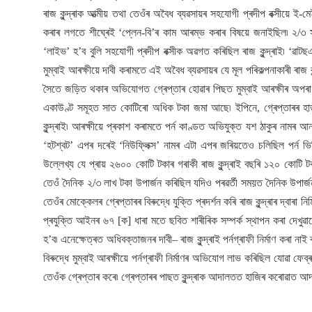
ৰাজ কুন্দ্ৰাক আত্মীয় তথা তেওঁৰ অবৈধ ব্যৱসায়ৰ সহযোগী প্ৰদীপ বক্সীয়ে ই-ম
কৰাৰ লগতে শীঘ্ৰেই ‘প্লেন-বি’ৰ কাম আৰম্ভ কৰাৰ বিষয়ে জনাইছিল৷ ২/
‘লাইভ’ হ’ব বুলি সহযোগী প্ৰদীপ বক্সীক অৱগত কৰিছিল ৰাজ কুন্দ্ৰাই৷ ‘
মুম্বাই আৰক্ষীয়ে দাবী কৰামতে এই অবৈধ ব্যৱসায়ৰ যে মূল পৰিকল্পনাকাৰী ৰাজ 
সৈতে জড়িত থকাৰ অভিযোগত গ্ৰেপ্তাৰ হোৱাৰ পিছত মুম্বাই আৰক্ষীৰ অপৰাধ
একাউণ্ট সমূহত সাত কোটিৰো অধিক টকা জমা আছে৷ ইপিনে, গ্ৰেপ্তাৰৰ হাত 
কুন্দ্ৰাই৷ আৰক্ষীয়ে প্ৰকাশ কৰামতে পৰ্ন কাণ্ডত অভিযুক্ত যশ ঠাকুৰ নামৰ 
‘হটশ্বট’ এপৰ দৰেই ‘নিউফ্লিক্স’ নামৰ এটা এপৰ জৰিয়তেও চলিছিল পৰ্ন ভ
উল্লেখ্য যে প্ৰায় ২৬০০ কোটি টকাৰ গৰাকী ৰাজ কুন্দ্ৰাই বছৰি ১২০ কোটি ট
তেওঁ দৈনিক ২/৩ লাখ টকা উপাৰ্জন কৰিছিল যদিও পৰৱৰ্তী সময়ত দৈনিক উপাৰ্জনৰ
তেওঁৰ মোক্কেলৰ গ্ৰেপ্তাৰৰ বিৰুদ্ধে যুক্তি প্ৰদৰ্শন কৰি ৰাজ কুন্দ্ৰাৰ দ্বাৰ
প্ৰযুক্তি আইনৰ ৬৭ [ক] ধাৰা মতে ছবিত শাৰীৰিক সম্পৰ্ক স্থাপন কৰা দেখুৱাল
হ’ব৷ এনেক্ষেত্ৰত অধিবক্তাজনৰ দাবী– ৰাজ কুন্দ্ৰাই পৰ্নগ্ৰাফী নিৰ্মাণ কৰা নাই বৰঞ্
বিৰুদ্ধে মুম্বাই আৰক্ষীয়ে পৰ্নগ্ৰাফী নিৰ্মাণৰ অভিযোগ লাভ কৰিছিল যোৱা ফে
তেওঁক গ্ৰেপ্তাৰ কৰে৷ গ্ৰেপ্তাৰৰ পাছত কুন্দ্ৰাক আদালতত হাজিৰ কৰোৱাত আ