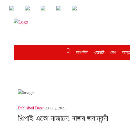
আঞ্চলিক
গুৱাহাটী
দেশ
আন্ত
Published Date:
23 July, 2021
শিল্পাই একো নাজানে! ৰাজৰ জবানবন্দী