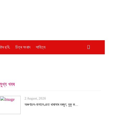
োৰ ছবি.
চিত্ৰ সংবাদ
সাহিত্য
মুখ্য খবৰ
2 August, 2026
অৰুণাচল-নাগালেণ্ডত ধাৰাসাৰ বৰষুণ, বুকু ক...