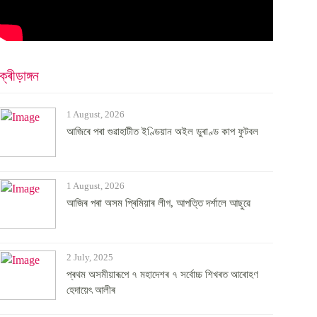
ক্ৰীড়াঙ্গন
1 August, 2026
আজিৰে পৰা গুৱাহাটীত ইণ্ডিয়ান অইল ডুৰাণ্ড কাপ ফুটবল
1 August, 2026
আজিৰ পৰা অসম প্ৰিমিয়াৰ লীগ, আপত্তি দৰ্শালে আছুৱে
2 July, 2025
প্ৰথম অসমীয়াৰূপে ৭ মহাদেশৰ ৭ সৰ্বোচ্চ শিখৰত আৰোহণ
হেদায়েৎ আলীৰ