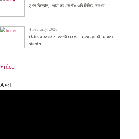
মুখত বিদ্ৰোহ, পেটত ভয় দেৰগাঁও এৰি নিদিয়ে অগপই
4 February, 2026
বিনামেঘে বজ্ৰপাত! জলজীৱনৰ ধন নিদিয়ে কেন্দ্ৰই, দায়িত্ব
ৰাজ্যলৈ
Video
Asd