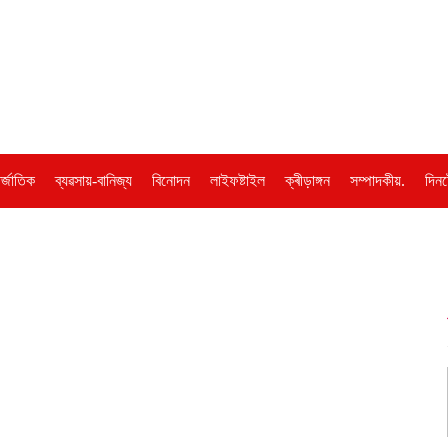
ৰ্জাতিক
ব্যৱসায়-বানিজ্য
বিনোদন
লাইফষ্টাইল
ক্ৰীড়াঙ্গন
সম্পাদকীয়.
দিনট