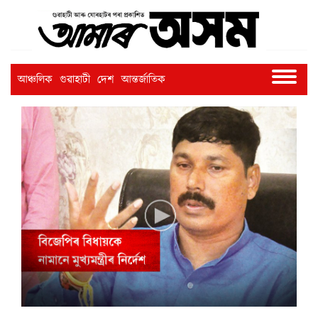
আঞ্চলিক
গুৱাহাটী
দেশ
আন্তৰ্জাতিক