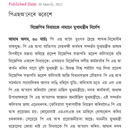
Published Date:
30 March, 2022
পিএছঅ’নেৰে ভৱেশে
বিজেপিৰ বিধায়কে নামানে মুখ্যমন্ত্ৰীৰ নিৰ্দেশ
আমাৰ অসম, ৩০ মাৰ্চঃ
‘পি এছ অ’লৈ তুংগত হৈছে শাসক-বিৰোধীৰ
বাকযুদ্ধ৷ পি এছ অ’বা ব্যক্তিগত দেহৰক্ষী কৰ্তনৰ সন্দৰ্ভত মুখ্যমন্ত্ৰীৰ ভাষ্যৰ
বিপৰীতে মন্তব্য কৰিছে প্ৰদেশ বিজেপিৰ সভাপতি ভৱেশ কলিতাকে ধৰি
বিজেপিৰ একাংশ বিধায়কে৷ এসময়ত বিজেপিৰ দলীয় কৰ্মকৰ্তাৰ পি এছ অ’
কৰ্তন কৰিব লাগে বুলি মুখ্যমন্ত্ৰী ড॰ হিমন্ত বিশ্ব শৰ্মালৈ পত্ৰ লিখা প্ৰদেশ
বিজেপিৰ সভাপতি ভৱেশ কলিতাই আজি বিধানসভাৰ চৌহদত পি এছ অ’ৰ
সমৰ্থনত সাংবাদিকৰ আগত দাঙি ধৰিলে যুক্তি৷ কলিতাৰ মতে এম এল এক
পি এছ অ’ত্যাগ কৰিবলৈ কোৱা নাছিল মুখ্যমন্ত্ৰীয়ে৷ দলৰ কাৰ্যকৰ্তা, অধ্যক্ষ
উপাধ্যক্ষকহে পি এছ অ’ত্যাগৰ আহ্বান জনাইছিল মুখ্যমন্ত্ৰীয়ে৷ এই সন্দৰ্ভত
কলিতাৰ ভাষ্য এনেধৰণৰ–‘কেতিয়াবা সুৰাপায়ীক নিয়ন্ত্ৰণ কৰিবলৈও পি এছ
অ’ৰ প্ৰয়োজন হয়৷ কোনোবাই এমএলএক চৰ মাৰিলে দোষাৰোপ কৰিব
চৰকাৰক৷ সেয়েহে পি এছ অ’ৰ প্ৰয়োজনীয়তা আছে৷ মাননীয় মুখ্যমন্ত্ৰী
মহোদেয় কোৱা নাই যে বিধায়কে পি এছ অ’ত্যাগ কৰিব৷ আমাৰ দলৰ