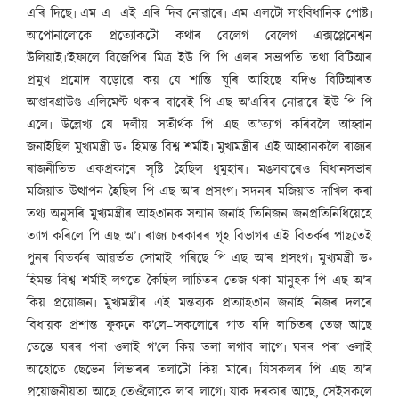
এৰি দিছে৷ এম এ এই এৰি দিব নোৱাৰে৷ এম এলটো সাংবিধানিক পোষ্ট৷
আপোনালোকে প্ৰত্যোকটো কথাৰ বেলেগ বেলেগ এক্সপ্লেনেশ্বন
উলিয়াই৷’ইফালে বিজেপিৰ মিত্ৰ ইউ পি পি এলৰ সভাপতি তথা বিটিআৰ
প্ৰমুখ প্ৰমোদ বড়োৱে কয় যে শান্তি ঘূৰি আহিছে যদিও বিটিআৰত
আণ্ডাৰগ্ৰাউণ্ড এলিমেণ্ট থকাৰ বাবেই পি এছ অ’এৰিব নোৱাৰে ইউ পি পি
এলে৷ উল্লেখ্য যে দলীয় সতীৰ্থক পি এছ অ’ত্যাগ কৰিবলৈ আহ্বান
জনাইছিল মুখ্যমন্ত্ৰী ড॰ হিমন্ত বিশ্ব শৰ্মাই৷ মুখ্যমন্ত্ৰীৰ এই আহ্বানকলৈ ৰাজ্যৰ
ৰাজনীতিত একপ্ৰকাৰে সৃষ্টি হৈছিল ধুমুহাৰ৷ মঙলবাৰেও বিধানসভাৰ
মজিয়াত উত্থাপন হৈছিল পি এছ অ’ৰ প্ৰসংগ৷ সদনৰ মজিয়াত দাখিল কৰা
তথ্য অনুসৰি মুখ্যমন্ত্ৰীৰ আহ৩ানক সন্মান জনাই তিনিজন জনপ্ৰতিনিধিয়েহে
ত্যাগ কৰিলে পি এছ অ’৷ ৰাজ্য চৰকাৰৰ গৃহ বিভাগৰ এই বিতৰ্কৰ পাছতেই
পুনৰ বিতৰ্কৰ আৱৰ্তত সোমাই পৰিছে পি এছ অ’ৰ প্ৰসংগ৷ মুখ্যমন্ত্ৰী ড॰
হিমন্ত বিশ্ব শৰ্মাই লগতে কৈছিল লাচিতৰ তেজ থকা মানুহক পি এছ অ’ৰ
কিয় প্ৰয়োজন৷ মুখ্যমন্ত্ৰীৰ এই মন্তব্যক প্ৰত্যাহ৩ান জনাই নিজৰ দলৰে
বিধায়ক প্ৰশান্ত ফুকনে ক’লে–‘সকলোৰে গাত যদি লাচিতৰ তেজ আছে
তেন্তে ঘৰৰ পৰা ওলাই গ’লে কিয় তলা লগাব লাগে৷ ঘৰৰ পৰা ওলাই
আহোতে ছেভেন লিভাৰৰ তলাটো কিয় মাৰে৷ যিসকলৰ পি এছ অ’ৰ
প্ৰয়োজনীয়তা আছে তেওঁলোকে ল’ব লাগে৷ যাক দৰকাৰ আছে, সেইসকলে