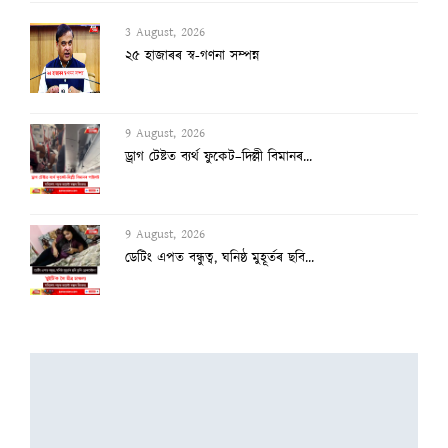
3 August, 2026
২৫ হাজাৰৰ স্ব-গণনা সম্পন্ন
9 August, 2026
ড্ৰাগ টেষ্টত ব্যৰ্থ ফুকেট–দিল্লী বিমানৰ...
9 August, 2026
ডেটিং এপত বন্ধুত্ব, ঘনিষ্ঠ মুহূৰ্তৰ ছবি...
8 August, 2026
ভাৰততে আছে বিশ্বৰ আটাইতকৈ দীঘল চুলিৰ গৰা...
8 August, 2026