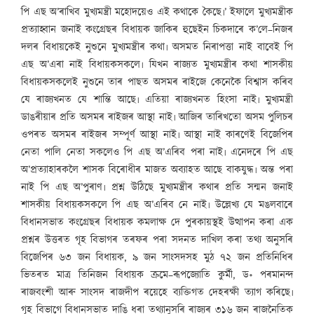
পি এছ অ’ৰাখিব মুখ্যমন্ত্ৰী মহোদয়েও এই কথাকে কৈছে৷’ ইফালে মুখ্যমন্ত্ৰীক
প্ৰত্যাহ্বান জনাই কংগ্ৰেছৰ বিধায়ক জাকিৰ হুছেইন চিকদাৰে ক’লে–নিজৰ
দলৰ বিধায়কেই নুশুনে মুখ্যমন্ত্ৰীৰ কথা৷ অসমত নিৰাপত্তা নাই বাবেই পি
এছ অ’এৰা নাই বিধায়কসকলে৷ যিখন ৰাজ্যত মুখ্যমন্ত্ৰীৰ কথা শাসকীয়
বিধায়কসকলেই নুশুনে তাৰ পাছত অসমৰ ৰাইজে কেনেকৈ বিশ্বাস কৰিব
যে ৰাজ্যখনত যে শান্তি আছে৷ এতিয়া ৰাজ্যখনত হিংসা নাই৷ মুখ্যমন্ত্ৰী
ডাঙৰীয়াৰ প্ৰতি অসমৰ ৰাইজৰ আস্থা নাই৷ আজিৰ তাৰিখতো অসম পুলিচৰ
ওপৰত অসমৰ ৰাইজৰ সম্পূৰ্ণ আস্থা নাই৷ আস্থা নাই কাৰণেই বিজেপিৰ
নেতা পালি নেতা সকলেও পি এছ অ’এৰিব পৰা নাই৷ এনেদৰে পি এছ
অ’প্ৰত্যাহাৰকলৈ শাসক বিৰোধীৰ মাজত অব্যাহত আছে বাকযুদ্ধ৷ অন্ত পৰা
নাই পি এছ অ’পুৰাণ৷ প্ৰশ্ন উঠিছে মুখ্যমন্ত্ৰীৰ কথাৰ প্ৰতি সন্মন জনাই
শাসকীয় বিধায়কসকলে পি এছ অ’এৰিব নে নাই৷ উল্লেখ্য যে মঙলবাৰে
বিধানসভাত কংগ্ৰেছৰ বিধায়ক কমলাক্ষ দে পুৰকায়স্থই উত্থাপন কৰা এক
প্ৰশ্নৰ উত্তৰত গৃহ বিভাগৰ তৰফৰ পৰা সদনত দাখিল কৰা তথ্য অনুসৰি
বিজেপিৰ ৬৩ জন বিধায়ক, ৯ জন সাংসদসহ মুঠ ৭২ জন প্ৰতিনিধিৰ
ভিতৰত মাত্ৰ তিনিজন বিধায়ক ক্ৰমে–ৰূপজ্যোতি কুৰ্মী, ড॰ পৰমানন্দ
ৰাজবংশী আৰু সাংসদ ৰাজদীপ ৰয়েহে ব্যক্তিগত দেহৰক্ষী ত্যাগ কৰিছে৷
গৃহ বিভাগে বিধানসভাত দাঙি ধৰা তথ্যানুসৰি ৰাজ্যৰ ৩১৬ জন ৰাজনৈতিক