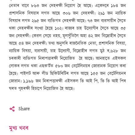
নেতাৰ বাবে ৮৬৩ জন দেহৰক্ষী নিয়োগ হৈ আছে৷ একেদৰে ১৮৪ জন
প্ৰশাসনিক বিষয়াৰ লগত আছে ৩০৬ জন দেহৰক্ষী৷ ২৯১ জন ন্যায়িক
বিষয়াৰ লগত ২৯৫ জন ব্যক্তিগত দেহৰক্ষী আছে৷ ৭৩ জন ব্যৱসায়ীৰ সৈতে
থকা দেহৰক্ষীৰ সংখ্যা হৈছে ১০২৷ ৰাজ্যৰ চাহ উদ্যোগীৰ সৈতে আছে ৩৫
জন দেহৰক্ষী৷ কেৱল সেয়ে নহয়, মূলসুঁতিলৈ অহা ৪২ জন বিদ্ৰোহীৰ সৈতে
আছে ৫৪ জন দেহৰক্ষী৷ তথ্য অনুসৰি ৰাজনৈতিক নেতা, প্ৰশাসনিক বিষয়া,
ন্যায়িক বিষয়া, ব্যৱসায়ী, চাহ উদ্যোগী, বিদ্ৰোহীৰ লগত মুঠ ৰ,৬২৮ জন
চৰকাৰী ব্যক্তিগত নিৰাপত্তাৰক্ষী নিয়োজিত হৈ আছে৷ আনহাতে এইসকল
লোকৰ লগত থকা এছক’ৰ্টত ৫৮০ জন বেটেলিনয়ৰ জোৱানক নিয়োগ কৰা
হৈছে৷ পাইলট আৰু লীড ছিকিউৰিটিৰ লগত আছে ১৫৫ জন বেটেলিয়নৰ
জোৱান৷ ১,১৯৬ জন নিৰাপত্তাৰক্ষী এইসকল ভি আই পি, ভি ভি আই পিৰ
ঘৰত গৃহৰক্ষী হিচাপে নিয়োজিত হৈ আছে৷
Share
মুখ্য খবৰ