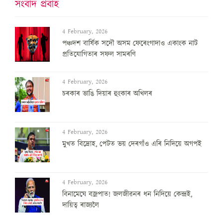
সংবাদ প্ৰবাহ
4 February, 2026
পঞ্চদশ বার্ষিক সদৌ অসম ফেৰেংগাদাও একাংক নাট
প্রতিযোগিতাৰ সফল সামৰণি
4 February, 2026
চৰকাৰ ভাঙি দিয়াৰ হুংকাৰ অখিলৰ
4 February, 2026
মুখত বিদ্ৰোহ, পেটত ভয় দেৰগাঁও এৰি নিদিয়ে অগপই
4 February, 2026
বিনামেঘে বজ্ৰপাত! জলজীৱনৰ ধন নিদিয়ে কেন্দ্ৰই,
দায়িত্ব ৰাজ্যলৈ