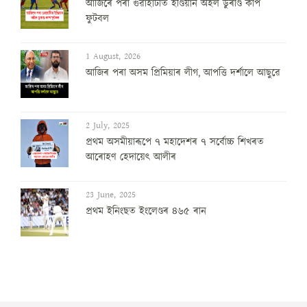
আজিৰে পৰা গুৱাহাটীত ইণ্ডিয়ান অইল ডুৰাণ্ড কাপ
ফুটবল
1 August, 2026
আজিৰ পৰা অসম প্ৰিমিয়াৰ লীগ, আপত্তি দৰ্শালে আছুৱে
2 July, 2025
প্ৰথম অসমীয়াৰূপে ৭ মহাদেশৰ ৭ সৰ্বোচ্চ শিখৰত
আৰোহণ হেদায়েৎ আলীৰ
23 June, 2025
প্ৰথম ইনিংছত ইংলেণ্ডৰ ৪৬৫ ৰান