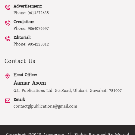
Advertisement:
Phone: 9613272635
Crculation:
Phone: 9864076997
Editorial:
Phone: 9854225012
Contact Us
Head Office:
Aamar Asom
G.L. Publications Ltd. G.S.Road, Ulubari, Guwahati-781007
Email:
contactglpublications@gmail.com
Copyright @2020 Amarasom. All Rights Reserved By
Myesol