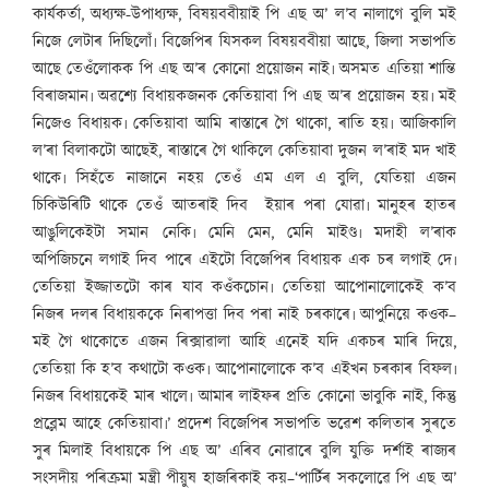
কাৰ্যকৰ্তা, অধ্যক্ষ-উপাধ্যক্ষ, বিষয়ববীয়াই পি এছ অ’ ল’ব নালাগে বুলি মই
নিজে লেটাৰ দিছিলোঁ৷ বিজেপিৰ যিসকল বিষয়ববীয়া আছে, জিলা সভাপতি
আছে তেওঁলোকক পি এছ অ’ৰ কোনো প্ৰয়োজন নাই৷ অসমত এতিয়া শান্তি
বিৰাজমান৷ অৱশ্যে বিধায়কজনক কেতিয়াবা পি এছ অ’ৰ প্ৰয়োজন হয়৷ মই
নিজেও বিধায়ক৷ কেতিয়াবা আমি ৰাস্তাৰে গৈ থাকো, ৰাতি হয়৷ আজিকালি
ল’ৰা বিলাকটো আছেই, ৰাস্তাৰে গৈ থাকিলে কেতিয়াবা দুজন ল’ৰাই মদ খাই
থাকে৷ সিহঁতে নাজানে নহয় তেওঁ এম এল এ বুলি, যেতিয়া এজন
চিকিউৰিটি থাকে তেওঁ আতৰাই দিব ইয়াৰ পৰা যোৱা৷ মানুহৰ হাতৰ
আঙুলিকেইটা সমান নেকি৷ মেনি মেন, মেনি মাইণ্ড৷ মদাহী ল’ৰাক
অপিজিচনে লগাই দিব পাৰে এইটো বিজেপিৰ বিধায়ক এক চৰ লগাই দে৷
তেতিয়া ইজ্জাতটো কাৰ যাব কওঁকচোন৷ তেতিয়া আপোনালোকেই ক’ব
নিজৰ দলৰ বিধায়ককে নিৰাপত্তা দিব পৰা নাই চৰকাৰে৷ আপুনিয়ে কওক–
মই গৈ থাকোতে এজন ৰিক্সাৱালা আহি এনেই যদি একচৰ মাৰি দিয়ে,
তেতিয়া কি হ’ব কথাটো কওক৷ আপোনালোকে ক’ব এইখন চৰকাৰ বিফল৷
নিজৰ বিধায়কেই মাৰ খালে৷ আমাৰ লাইফৰ প্ৰতি কোনো ভাবুকি নাই, কিন্তু
প্ৰব্লেম আহে কেতিয়াবা৷’ প্ৰদেশ বিজেপিৰ সভাপতি ভৱেশ কলিতাৰ সুৰতে
সুৰ মিলাই বিধায়কে পি এছ অ’ এৰিব নোৱাৰে বুলি যুক্তি দৰ্শাই ৰাজ্যৰ
সংসদীয় পৰিক্ৰমা মন্ত্ৰী পীয়ুষ হাজৰিকাই কয়–‘পাৰ্টিৰ সকলোৱে পি এছ অ’