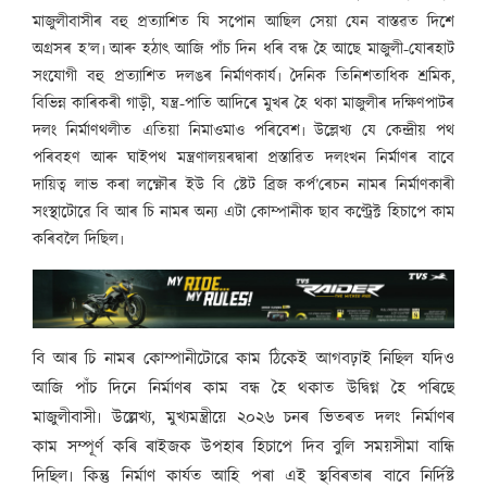
মাজুলীবাসীৰ বহু প্ৰত্যাশিত যি সপোন আছিল সেয়া যেন বাস্তৱত দিশে
অগ্ৰসৰ হ’ল৷ আৰু হঠাৎ আজি পাঁচ দিন ধৰি বন্ধ হৈ আছে মাজুলী-যোৰহাট
সংযোগী বহু প্ৰত্যাশিত দলঙৰ নিৰ্মাণকাৰ্য৷ দৈনিক তিনিশতাধিক শ্ৰমিক,
বিভিন্ন কাৰিকৰী গাড়ী, যন্ত্ৰ-পাতি আদিৰে মুখৰ হৈ থকা মাজুলীৰ দক্ষিণপাটৰ
দলং নিৰ্মাণথলীত এতিয়া নিমাওমাও পৰিবেশ৷ উল্লেখ্য যে কেন্দ্ৰীয় পথ
পৰিবহণ আৰু ঘাইপথ মন্ত্ৰণালয়ৰদ্বাৰা প্ৰস্তাৱিত দলংখন নিৰ্মাণৰ বাবে
দায়িত্ব লাভ কৰা লক্ষ্ণৌৰ ইউ বি ষ্টেট ব্ৰিজ কৰ্প’ৰেচন নামৰ নিৰ্মাণকাৰী
সংস্থাটোৱে বি আৰ চি নামৰ অন্য এটা কোম্পানীক ছাব কণ্ট্ৰেক্ট হিচাপে কাম
কৰিবলৈ দিছিল৷
বি আৰ চি নামৰ কোম্পানীটোৱে কাম ঠিকেই আগবঢ়াই নিছিল যদিও
আজি পাঁচ দিনে নিৰ্মাণৰ কাম বন্ধ হৈ থকাত উদ্বিগ্ন হৈ পৰিছে
মাজুলীবাসী৷ উল্লেখ্য, মুখ্যমন্ত্ৰীয়ে ২০২৬ চনৰ ভিতৰত দলং নিৰ্মাণৰ
কাম সম্পূৰ্ণ কৰি ৰাইজক উপহাৰ হিচাপে দিব বুলি সময়সীমা বান্ধি
দিছিল৷ কিন্তু নিৰ্মাণ কাৰ্যত আহি পৰা এই স্থবিৰতাৰ বাবে নিৰ্দিষ্ট