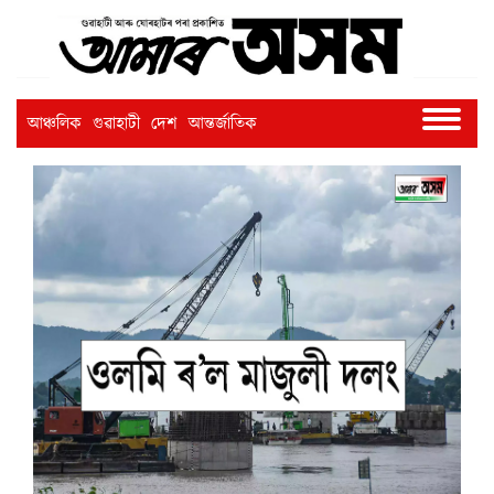
আঞ্চলিক
গুৱাহাটী
দেশ
আন্তৰ্জাতিক