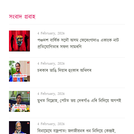
সংবাদ প্ৰবাহ
4 February, 2026
পঞ্চদশ বার্ষিক সদৌ অসম ফেৰেংগাদাও একাংক নাট
প্রতিযোগিতাৰ সফল সামৰণি
4 February, 2026
চৰকাৰ ভাঙি দিয়াৰ হুংকাৰ অখিলৰ
4 February, 2026
মুখত বিদ্ৰোহ, পেটত ভয় দেৰগাঁও এৰি নিদিয়ে অগপই
4 February, 2026
বিনামেঘে বজ্ৰপাত! জলজীৱনৰ ধন নিদিয়ে কেন্দ্ৰই,