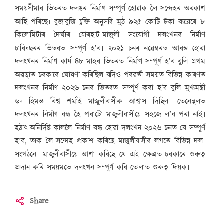
সময়সীমাৰ ভিতৰত দলঙৰ নিৰ্মাণ সম্পূৰ্ণ হোৱাক লৈ সন্দেহৰ অৱকাশ
আহি পৰিছে৷ বুজাবুজি চুক্তি অনুসৰি মুঠ ৯২৫ কোটি টকা ব্যয়েৰে ৮
কিলোমিটাৰ দৈৰ্ঘ্যৰ যোৰহাট-মাজুলী সংযোগী দলংখনৰ নিৰ্মাণ
চাৰিবছৰৰ ভিতৰত সম্পূৰ্ণ হ’ব৷ ২০২১ চনৰ নৱেম্বৰত আৰম্ভ হোৱা
দলংখনৰ নিৰ্মাণ কাৰ্য ৪৮ মাহৰ ভিতৰত নিৰ্মাণ সম্পূৰ্ণ হ’ব বুলি প্ৰথম
অৱস্থাত চৰকাৰে ঘোষণা কৰিছিল যদিও পৰৱৰ্তী সময়ত বিভিন্ন কাৰণত
দলংখনৰ নিৰ্মাণ ২০২৬ চনৰ ভিতৰত সম্পূৰ্ণ কৰা হ’ব বুলি মুখ্যমন্ত্ৰী
ড॰ হিমন্ত বিশ্ব শৰ্মাই মাজুলীবাসীক আশ্বাস দিছিল৷ তেনেস্থলত
দলংখনৰ নিৰ্মাণ বন্ধ হৈ পৰাটো মাজুলীবাসীয়ে সহজে ল’ব পৰা নাই৷
হঠাৎ অনিৰ্দিষ্ট কাললৈ নিৰ্মাণ বন্ধ হোৱা দলংখন ২০২৬ চনত যে সম্পূৰ্ণ
হ’ব, তাক লৈ সন্দেহ প্ৰকাশ কৰিছে মাজুলীবাসীৰ লগতে বিভিন্ন দল-
সংগঠনে৷ মাজুলীবাসীয়ে আশা কৰিছে যে এই ক্ষেত্ৰত চৰকাৰে গুৰুত্ব
প্ৰদান কৰি সময়মতে দলংখন সম্পূৰ্ণ কৰি তোলাত গুৰুত্ব দিয়ক৷
Share