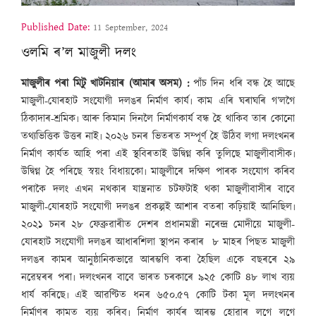
Published Date:
11 September, 2024
ওলমি ৰ’ল মাজুলী দলং
মাজুলীৰ পৰা মিটু খাটনিয়াৰ (আমাৰ অসম) :
পাঁচ দিন ধৰি বন্ধ হৈ আছে
মাজুলী-যোৰহাট সংযোগী দলঙৰ নিৰ্মাণ কাৰ্য৷ কাম এৰি ঘৰাঘৰি গ’লগৈ
ঠিকাদাৰ-শ্ৰমিক৷ আৰু কিমান দিনলৈ নিৰ্মাণকাৰ্য বন্ধ হৈ থাকিব তাৰ কোনো
তথ্যভিত্তিক উত্তৰ নাই৷ ২০২৬ চনৰ ভিতৰত সম্পূৰ্ণ হৈ উঠিব লগা দলংখনৰ
নিৰ্মাণ কাৰ্যত আহি পৰা এই স্থবিৰতাই উদ্বিগ্ন কৰি তুলিছে মাজুলীবাসীক৷
উদ্বিগ্ন হৈ পৰিছে স্বয়ং বিধায়কো৷ মাজুলীৰে দক্ষিণ পাৰক সংযোগ কৰিব
পৰাকৈ দলং এখন নথকাৰ যান্ত্ৰনাত চটফটাই থকা মাজুলীবাসীৰ বাবে
মাজুলী-যোৰহাট সংযোগী দলঙৰ প্ৰকল্পই আশাৰ বতৰা কঢ়িয়াই আনিছিল৷
২০২১ চনৰ ২৮ ফেব্ৰুৱাৰীত দেশৰ প্ৰধানমন্ত্ৰী নৰেন্দ্ৰ মোদীয়ে মাজুলী-
যোৰহাট সংযোগী দলঙৰ আধাৰশিলা স্থাপন কৰাৰ ৮ মাহৰ পিছত মাজুলী
দলঙৰ কামৰ আনুষ্ঠানিকভাৱে আৰম্ভণি কৰা হৈছিল একে বছৰৰে ২৯
নৱেম্বৰৰ পৰা৷ দলংখনৰ বাবে ভাৰত চৰকাৰে ৯২৫ কোটি ৪৮ লাখ ব্যয়
ধাৰ্য কৰিছে৷ এই আৱণ্টিত ধনৰ ৬৫০.৫৭ কোটি টকা মূল দলংখনৰ
নিৰ্মাণৰ কামত ব্যয় কৰিব৷ নিৰ্মাণ কাৰ্যৰ আৰম্ভ হোৱাৰ লগে লগে