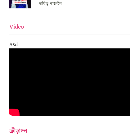
দায়িত্ব ৰাজ্যলৈ
Video
Asd
ক্ৰীড়াঙ্গন