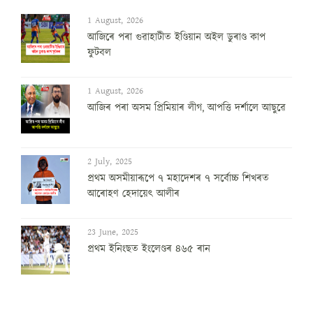
1 August, 2026
আজিৰে পৰা গুৱাহাটীত ইণ্ডিয়ান অইল ডুৰাণ্ড কাপ
ফুটবল
1 August, 2026
আজিৰ পৰা অসম প্ৰিমিয়াৰ লীগ, আপত্তি দৰ্শালে আছুৱে
2 July, 2025
প্ৰথম অসমীয়াৰূপে ৭ মহাদেশৰ ৭ সৰ্বোচ্চ শিখৰত
আৰোহণ হেদায়েৎ আলীৰ
23 June, 2025
প্ৰথম ইনিংছত ইংলেণ্ডৰ ৪৬৫ ৰান