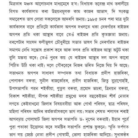
মিত্ৰতাৰ মঞ্চত আলোচনাৰ মাধ্যমেৰে হ’ব৷ বিধায়ক ভবেন্দ্ৰ নাথ ভৰালীয়ে
বিগত কাৰ্যকালত কৰা উন্নয়নমূলক কাম কাজৰ আভাস¸ দি সংকল্প
সমাৱেশত ভাগ লোৱা সকলোকে আদৰণি জনায়৷ ১৯৮৫ চনৰ পৰা মাত্ৰ দুটা
কাৰ্যকালৰ বাদে প্ৰতিটো কাৰ্যকাল অগপৰ দখলতে থকা দেৰগাঁৱৰ ৰাইজৰ
অগপৰ প্ৰতি থকা আস্থাৰ বাবে তেওঁ ৰাইজৰ প্ৰতি কৃতজ্ঞতা জনায়৷
বৰপেটাৰ সাংসদ ফণীভূষণ চৌধুৰীয়ে সভাত ভাষণ দি দেৰগাঁৱত ৰাইজৰ
সমাগম দেখি সন্তোষ প্ৰকাশ কৰে আৰু দলৰ প্ৰতি ৰাইজৰ আস্থা অটুট থকা
বুলি মন্তব্য কৰে৷ তেওঁ পুনৰ কয় যে ৰাইজৰ আস্থাৰ দল অগপ কাৰো
পিঠিত উঠি থকা নাই৷ দলে গৌৰৱেৰে নিজৰ ভৰিত নিজে থিয় দি আছে৷
সভাখনত অগপৰ সাধাৰণ সম্পাদক তথা বিধায়ক প্ৰদীপ হাজৰিকা,
পোণাকণ বৰুৱা, সুনীল ৰাজকোঁৱৰ, প্ৰবীণ হাজৰিকা, জিতু বুঢ়াগোহাঁই,
উপসভাপতি পৱন শইকীয়া, পুতুল বৰুৱা, প্ৰমোদ ভাংৰা, ত্ৰিনয়ন বৰুৱা,
বিকাশ শইকীয়া, দীপক শইকীয়া প্ৰমুখ্যে দলৰ বহুকেইজন শীৰ্ষ নেতাৰ
লগতে কেইবাখনো জিলাৰ বিষয়ববীয়া আৰু গোৰ্খা পৰিষদ, ছাত্ৰ পৰিষদ,
মহিলা পৰিষদ আদিৰ কৰ্মকৰ্তাসকলে ভাগ লয়৷ সভাৰ শেষত শলাগৰ শৰাই
আগবঢ়ায় গোলাঘাট জিলা অগপৰ সভাপতি ড॰ নৃপেন বৰুৱাই৷ ইয়াৰ পূৰ্বে
পুৱা পতাকা উত্তোলন কৰে সমষ্টিৰ সভাপতি প্ৰশান্ত ফুকনে৷ স্মৃতি তৰ্পণত
ভাগ লয় জ্যেষ্ঠ নেতা প্ৰদীপ গোস্বামী, ভোলা হাজৰিকা আদিয়ে৷ সুধাকণ্ঠৰ