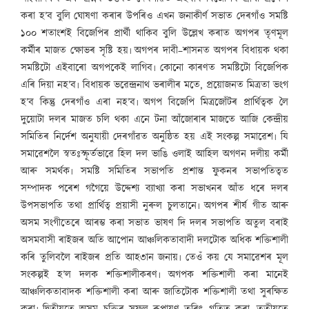
কৰা হ’ব বুলি ঘোষণা কৰাৰ উপৰিও এখন জনাকীৰ্ণ সভাত দেৰগাঁও সমষ্টি
১০০ শতাংশই বিজেপিৰ প্ৰাৰ্থী থাকিব বুলি উল্লেখ কৰাত অগপৰ তৃণমূল
কৰ্মীৰ মাজত ক্ষোভৰ সৃষ্টি হয়৷ অগপৰ দাবী–শাসনত অগপৰ বিধায়ক থকা
সমষ্টিটো এইবাৰো অগপকেই লাগিব৷ কোনো কাৰণত সমষ্টিটো বিজেপিক
এৰি দিয়া নহ’ব৷ বিধায়ক ভৱেন্দ্ৰনাথ ভৰালীৰ মতে, প্ৰয়োজনত মিত্ৰতা ভংগ
হ’ব কিন্তু দেৰগাঁও এৰা নহ’ব৷ অগপ বিজেপি মিত্ৰজোঁটৰ প্ৰাৰ্থিত্বক লৈ
দুয়োটা দলৰ মাজত চলি থকা এনে টনা আঁজোৰাৰ মাজতে আজি কেন্দ্ৰীয়
সমিতিৰ নিৰ্দেশ অনুযায়ী দেৰগাঁৱত অনুষ্ঠিত হয় এই সংকল্প সমাৱেশ৷ যি
সমাৱেশলৈ স্বতঃস্ফূৰ্তভাৱে হিল দল ভাঙি ওলাই আহিল অগণন দলীয় কৰ্মী
আৰু সমৰ্থক৷ সমষ্টি সমিতিৰ সভাপতি প্ৰশান্ত ফুকনৰ সভাপতিত্বত
সম্পাদক পৰেশ গগৈয়ে উদ্দেশ্য ব্যাখ্যা কৰা সভাখনৰ আঁত ধৰে দলৰ
উপসভাপতি তথা প্ৰাৰ্থিত্ব প্ৰয়াসী নুৰুল চুলতানে৷ অগপৰ শীৰ্ষ গীত আৰু
অসম সংগীতেৰে আৰম্ভ কৰা সভাত ভাষণ দি দলৰ সভাপতি অতুল বৰাই
অসমবাসী ৰাইজৰ অতি আপোন আঞ্চলিকতাবাদী দলটোক অধিক শক্তিশালী
কৰি তুলিবলৈ ৰাইজৰ প্ৰতি আহ৩ান জনায়৷ তেওঁ কয় যে সমাৱেশৰ মূল
সংকল্পই হ’ল দলক শক্তিশালীকৰণ৷ অগপক শক্তিশালী কৰা মানেই
আঞ্চলিকতাবাদক শক্তিশালী কৰা আৰু জাতিটোক শক্তিশালী তথা সুৰক্ষিত