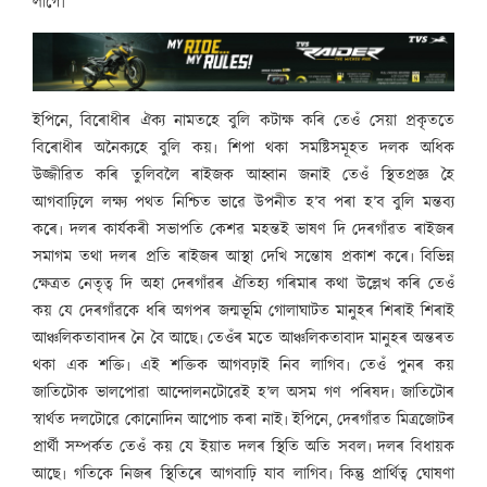
লাগে৷
ইপিনে, বিৰোধীৰ ঐক্য নামতহে বুলি কটাক্ষ কৰি তেওঁ সেয়া প্ৰকৃততে
বিৰোধীৰ অনৈক্যহে বুলি কয়৷ শিপা থকা সমষ্টিসমূহত দলক অধিক
উজ্জীৱিত কৰি তুলিবলৈ ৰাইজক আহ্বান জনাই তেওঁ স্থিতপ্ৰজ্ঞ হৈ
আগবাঢ়িলে লক্ষ্য পথত নিশ্চিত ভাৱে উপনীত হ’ব পৰা হ’ব বুলি মন্তব্য
কৰে৷ দলৰ কাৰ্যকৰী সভাপতি কেশৱ মহন্তই ভাষণ দি দেৰগাঁৱত ৰাইজৰ
সমাগম তথা দলৰ প্ৰতি ৰাইজৰ আস্থা দেখি সন্তোষ প্ৰকাশ কৰে৷ বিভিন্ন
ক্ষেত্ৰত নেতৃত্ব দি অহা দেৰগাঁৱৰ ঐতিহ্য গৰিমাৰ কথা উল্লেখ কৰি তেওঁ
কয় যে দেৰগাঁৱকে ধৰি অগপৰ জন্মভূমি গোলাঘাটত মানুহৰ শিৰাই শিৰাই
আঞ্চলিকতাবাদৰ নৈ বৈ আছে৷ তেওঁৰ মতে আঞ্চলিকতাবাদ মানুহৰ অন্তৰত
থকা এক শক্তি৷ এই শক্তিক আগবঢ়াই নিব লাগিব৷ তেওঁ পুনৰ কয়
জাতিটোক ভালপোৱা আন্দোলনটোৱেই হ’ল অসম গণ পৰিষদ৷ জাতিটোৰ
স্বাৰ্থত দলটোৱে কোনোদিন আপোচ কৰা নাই৷ ইপিনে, দেৰগাঁৱত মিত্ৰজোটৰ
প্ৰাৰ্থী সম্পৰ্কত তেওঁ কয় যে ইয়াত দলৰ স্থিতি অতি সবল৷ দলৰ বিধায়ক
আছে৷ গতিকে নিজৰ স্থিতিৰে আগবাঢ়ি যাব লাগিব৷ কিন্তু প্ৰাৰ্থিত্ব ঘোষণা