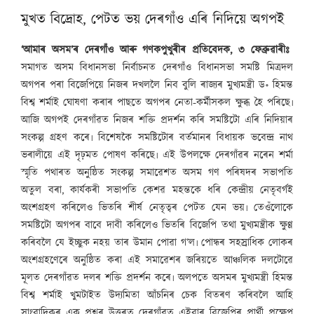
মুখত বিদ্ৰোহ, পেটত ভয় দেৰগাঁও এৰি নিদিয়ে অগপই
‘আমাৰ অসম’ৰ দেৰগাঁও আৰু গণকপুখুৰীৰ প্ৰতিবেদক, ৩ ফেব্ৰুৱাৰীঃ
সমাগত অসম বিধানসভা নিৰ্বাচনত দেৰগাঁও বিধানসভা সমষ্টি মিত্ৰদল
অগপৰ পৰা বিজেপিয়ে নিজৰ দখললৈ নিব বুলি ৰাজ্যৰ মুখ্যমন্ত্ৰী ড॰ হিমন্ত
বিশ্ব শৰ্মাই ঘোষণা কৰাৰ পাছতে অগপৰ নেতা-কৰ্মীসকল ক্ষুব্ধ হৈ পৰিছে৷
আজি অগপই দেৰগাঁৱত নিজৰ শক্তি প্ৰদৰ্শন কৰি সমষ্টিটো এৰি নিদিয়াৰ
সংকল্প গ্ৰহণ কৰে৷ বিশেষকৈ সমষ্টিটোৰ বৰ্তমানৰ বিধায়ক ভবেন্দ্ৰ নাথ
ভৰালীয়ে এই দৃঢ়মত পোষণ কৰিছে৷ এই উপলক্ষে দেৰগাঁৱৰ নৰেন শৰ্মা
স্মৃতি পথাৰত অনুষ্ঠিত সংকল্প সমাৱেশত অসম গণ পৰিষদৰ সভাপতি
অতুল বৰা, কাৰ্যকৰী সভাপতি কেশৱ মহন্তকে ধৰি কেন্দ্ৰীয় নেতৃবৰ্গই
অংশগ্ৰহণ কৰিলেও ভিতৰি শীৰ্ষ নেতৃত্বৰ পেটত যেন ভয়৷ তেওঁলোকে
সমষ্টিটো অগপৰ বাবে দাবী কৰিলেও ভিতৰি বিজেপি তথা মুখ্যমন্ত্ৰীক ক্ষুণ্ণ
কৰিবলৈ যে ইচ্ছুক নহয় তাৰ উমান পোৱা গ’ল৷ পোন্ধৰ সহস্ৰাধিক লোকৰ
অংশগ্ৰহণেৰে অনুষ্ঠিত কৰা এই সমাৱেশৰ জৰিয়তে আঞ্চলিক দলটোৱে
মূলত দেৰগাঁৱত দলৰ শক্তি প্ৰদৰ্শন কৰে৷ অলপতে অসমৰ মুখ্যমন্ত্ৰী হিমন্ত
বিশ্ব শৰ্মাই খুমটাইত উদ্যমিতা আঁচনিৰ চেক বিতৰণ কৰিবলৈ আহি
সাংবাদিকৰ এক প্ৰশ্নৰ উত্তৰত দেৰগাঁৱত এইবাৰ বিজেপিৰ প্ৰাৰ্থী প্ৰক্ষেপ