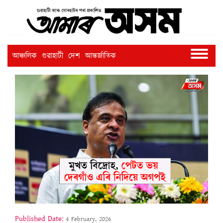
আঞ্চলিক
গুৱাহাটী
দেশ
আন্তৰ্জাতিক
Published Date:
4 February, 2026