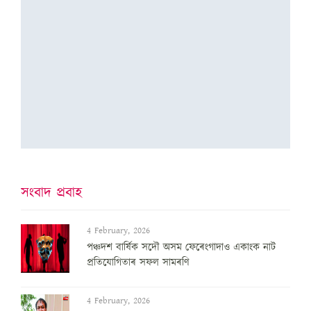
সংবাদ প্ৰবাহ
4 February, 2026
পঞ্চদশ বার্ষিক সদৌ অসম ফেৰেংগাদাও একাংক নাট
প্রতিযোগিতাৰ সফল সামৰণি
4 February, 2026