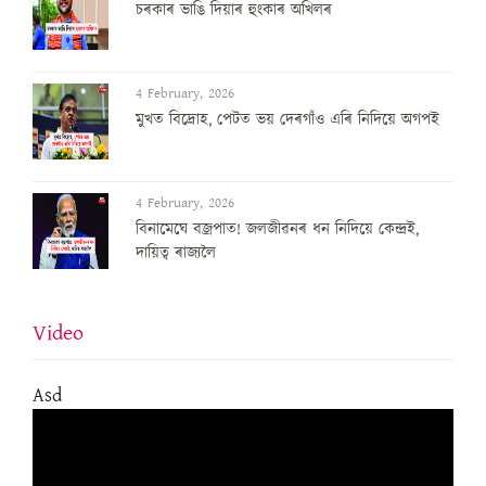
চৰকাৰ ভাঙি দিয়াৰ হুংকাৰ অখিলৰ
4 February, 2026
মুখত বিদ্ৰোহ, পেটত ভয় দেৰগাঁও এৰি নিদিয়ে অগপই
4 February, 2026
বিনামেঘে বজ্ৰপাত! জলজীৱনৰ ধন নিদিয়ে কেন্দ্ৰই,
দায়িত্ব ৰাজ্যলৈ
Video
Asd