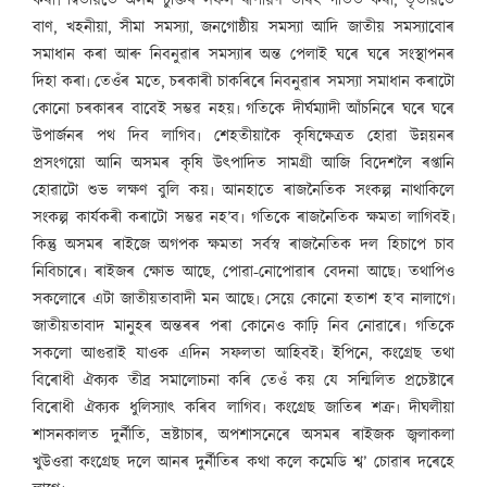
কৰা৷ দ্বিতীয়তে অসম চুক্তিৰ সফল ৰূপায়ণ তৰিৎ গতিত কৰা, তৃতীয়তে
বাণ, খহনীয়া, সীমা সমস্যা, জনগোষ্ঠীয় সমস্যা আদি জাতীয় সমস্যাবোৰ
সমাধান কৰা আৰু নিবনুৱাৰ সমস্যাৰ অন্ত পেলাই ঘৰে ঘৰে সংস্থাপনৰ
দিহা কৰা৷ তেওঁৰ মতে, চৰকাৰী চাকৰিৰে নিবনুৱাৰ সমস্যা সমাধান কৰাটো
কোনো চৰকাৰৰ বাবেই সম্ভৱ নহয়৷ গতিকে দীৰ্ঘম্যাদী আঁচনিৰে ঘৰে ঘৰে
উপাৰ্জনৰ পথ দিব লাগিব৷ শেহতীয়াকৈ কৃষিক্ষেত্ৰত হোৱা উন্নয়নৰ
প্ৰসংগয়ো আনি অসমৰ কৃষি উৎপাদিত সামগ্ৰী আজি বিদেশলৈ ৰপ্তানি
হোৱাটো শুভ লক্ষণ বুলি কয়৷ আনহাতে ৰাজনৈতিক সংকল্প নাথাকিলে
সংকল্প কাৰ্যকৰী কৰাটো সম্ভৱ নহ’ব৷ গতিকে ৰাজনৈতিক ক্ষমতা লাগিবই৷
কিন্তু অসমৰ ৰাইজে অগপক ক্ষমতা সৰ্বস্ব ৰাজনৈতিক দল হিচাপে চাব
নিবিচাৰে৷ ৰাইজৰ ক্ষোভ আছে, পোৱা-নোপোৱাৰ বেদনা আছে৷ তথাপিও
সকলোৰে এটা জাতীয়তাবাদী মন আছে৷ সেয়ে কোনো হতাশ হ’ব নালাগে৷
জাতীয়তাবাদ মানুহৰ অন্তৰৰ পৰা কোনেও কাঢ়ি নিব নোৱাৰে৷ গতিকে
সকলো আগুৱাই যাওক এদিন সফলতা আহিবই৷ ইপিনে, কংগ্ৰেছ তথা
বিৰোধী ঐক্যক তীব্ৰ সমালোচনা কৰি তেওঁ কয় যে সন্মিলিত প্ৰচেষ্টাৰে
বিৰোধী ঐক্যক ধুলিস্যাৎ কৰিব লাগিব৷ কংগ্ৰেছ জাতিৰ শত্ৰু৷ দীঘলীয়া
শাসনকালত দুৰ্নীতি, ভ্ৰষ্টাচাৰ, অপশাসনেৰে অসমৰ ৰাইজক জ্বলাকলা
খুউওৱা কংগ্ৰেছ দলে আনৰ দুৰ্নীতিৰ কথা কলে কমেডি শ্ব’ চোৱাৰ দৰেহে