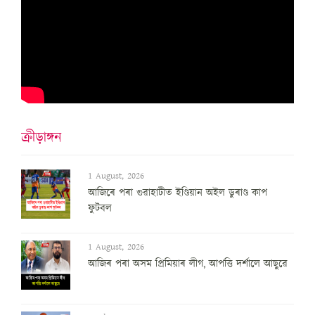
ক্ৰীড়াঙ্গন
1 August, 2026
আজিৰে পৰা গুৱাহাটীত ইণ্ডিয়ান অইল ডুৰাণ্ড কাপ
ফুটবল
1 August, 2026
আজিৰ পৰা অসম প্ৰিমিয়াৰ লীগ, আপত্তি দৰ্শালে আছুৱে