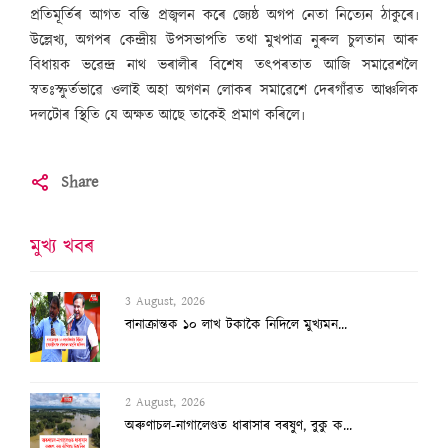
প্ৰতিমূৰ্তিৰ আগত বন্তি প্ৰজ্বলন কৰে জ্যেষ্ঠ অগপ নেতা নিত্যেন ঠাকুৰে৷
উল্লেখ্য, অগপৰ কেন্দ্ৰীয় উপসভাপতি তথা মুখপাত্ৰ নুৰুল চুলতান আৰু
বিধায়ক ভৱেন্দ্ৰ নাথ ভৰালীৰ বিশেষ তৎপৰতাত আজি সমাৱেশলৈ
স্বতঃস্ফুৰ্তভাৱে ওলাই অহা অগণন লোকৰ সমাৱেশে দেৰগাঁৱত আঞ্চলিক
দলটোৰ স্থিতি যে অক্ষত আছে তাকেই প্ৰমাণ কৰিলে৷
Share
মুখ্য খবৰ
2 August, 2026
অৰুণাচল-নাগালেণ্ডত ধাৰাসাৰ বৰষুণ, বুকু ক...
8 August, 2026
‘দেশৰ ৮৩% অভিযন্তা কৰ্মহীন, এআই বিপ্লৱৰ...