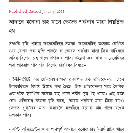
Published Date:
2 January, 2025
আদাৰে বনোৱা চাহ খালে তেজত শৰ্কৰাৰ মাত্ৰা নিয়ন্ত্ৰিত
হয়
সম্প্ৰতি বৃদ্ধি পাইছে ডায়েবেটিছৰ সমস্যা৷ ডায়েবেটিছ আক্ৰান্ত ৰোগীয়ে
উক্ত ৰোগৰ পৰা মুক্তি পাবলৈ বা তেজত শৰ্কৰাৰ মাত্ৰা ঠিকে ৰাখিবলৈ
এবিধ বিশেষ চাহ খালে উপকাৰ পাব৷ উল্লেখ কৰা হ’ল ডায়েবেটিছৰ
পৰা পৰিত্ৰাণ পাব পৰা বিশেষ চাহবিধৰ বিষয়ে–
- ইউনিৰ্ভাচিটী অৱ মেৰিলেণ্ডৰ পৰা প্ৰকাশিত এক প্ৰতিবেদনত চাহৰ
উপকাৰিতাৰ বিষয়ে উল্লেখ কৰা হৈছে৷ উক্ত প্ৰতিবেদনৰ মতে দৈনিক
একাপকৈ হালধিৰে বনোৱা চাহ খালে শৰীৰ সুস্থ হৈ থাকে৷ এই চাহে
ৰোগ প্ৰতিৰোধ ক্ষমতা বৃদ্ধি কৰে, তেজত শৰ্কৰাৰ মাত্ৰা ঠিকে ৰাখে৷
তেজত গ্লুক’জৰ মাত্ৰা কমাবলৈ হালধিৰে বনোৱা চাহ খালে যথেষ্ট
উপকাৰ পাব৷
- এণ্টি অক্সিডেণ্টৰ দ্বাৰা পৰিপূৰ্ণ আদাৰে বনোৱা চাহ নিয়মীয়াকৈ খালে