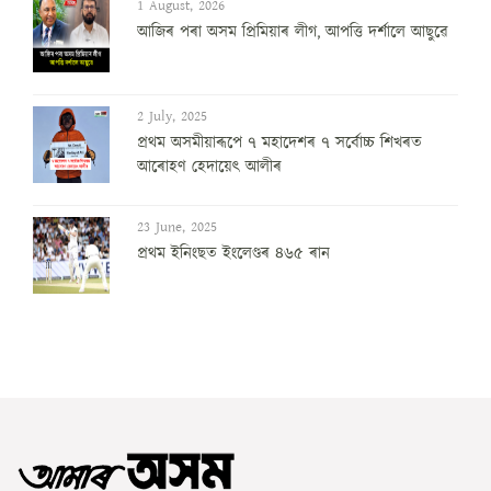
1 August, 2026
আজিৰ পৰা অসম প্ৰিমিয়াৰ লীগ, আপত্তি দৰ্শালে আছুৱে
2 July, 2025
প্ৰথম অসমীয়াৰূপে ৭ মহাদেশৰ ৭ সৰ্বোচ্চ শিখৰত
আৰোহণ হেদায়েৎ আলীৰ
23 June, 2025
প্ৰথম ইনিংছত ইংলেণ্ডৰ ৪৬৫ ৰান