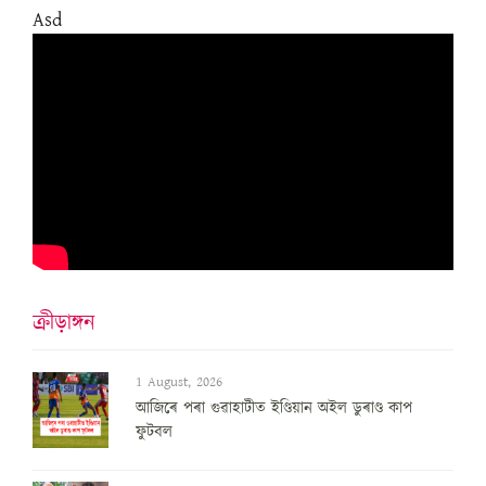
Asd
ক্ৰীড়াঙ্গন
1 August, 2026
আজিৰে পৰা গুৱাহাটীত ইণ্ডিয়ান অইল ডুৰাণ্ড কাপ
ফুটবল