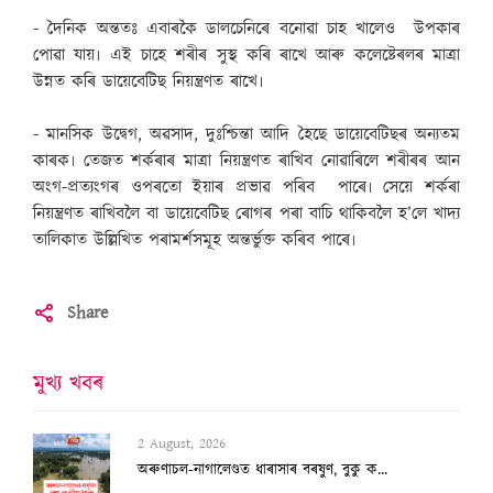
- দৈনিক অন্ততঃ এবাৰকৈ ডালচেনিৰে বনোৱা চাহ খালেও উপকাৰ
পোৱা যায়৷ এই চাহে শৰীৰ সুস্থ কৰি ৰাখে আৰু কলেষ্টেৰলৰ মাত্ৰা
উন্নত কৰি ডায়েবেটিছ নিয়ন্ত্ৰণত ৰাখে৷
- মানসিক উদ্বেগ, অৱসাদ, দুঃশ্চিন্তা আদি হৈছে ডায়েবেটিছৰ অন্যতম
কাৰক৷ তেজত শৰ্কৰাৰ মাত্ৰা নিয়ন্ত্ৰণত ৰাখিব নোৱাৰিলে শৰীৰৰ আন
অংগ-প্ৰত্যংগৰ ওপৰতো ইয়াৰ প্ৰভাৱ পৰিব পাৰে৷ সেয়ে শৰ্কৰা
নিয়ন্ত্ৰণত ৰাখিবলৈ বা ডায়েবেটিছ ৰোগৰ পৰা বাচি থাকিবলৈ হ’লে খাদ্য
তালিকাত উল্লিখিত পৰামৰ্শসমূহ অন্তৰ্ভুক্ত কৰিব পাৰে৷
Share
মুখ্য খবৰ
2 August, 2026
অৰুণাচল-নাগালেণ্ডত ধাৰাসাৰ বৰষুণ, বুকু ক...