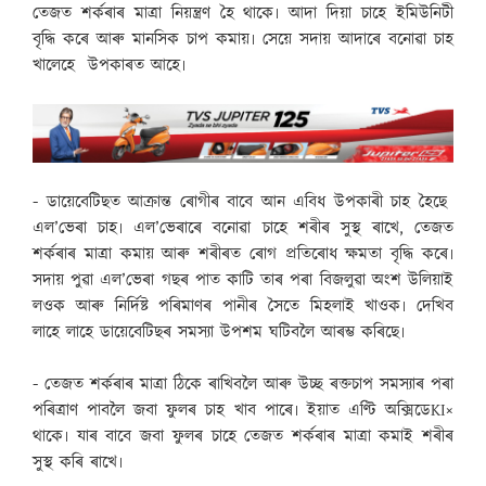
তেজত শৰ্কৰাৰ মাত্ৰা নিয়ন্ত্ৰণ হৈ থাকে৷ আদা দিয়া চাহে ইমিউনিটী
বৃদ্ধি কৰে আৰু মানসিক চাপ কমায়৷ সেয়ে সদায় আদাৰে বনোৱা চাহ
খালেহে উপকাৰত আহে৷
- ডায়েবেটিছত আক্ৰান্ত ৰোগীৰ বাবে আন এবিধ উপকাৰী চাহ হৈছে
এল’ভেৰা চাহ৷ এল’ভেৰাৰে বনোৱা চাহে শৰীৰ সুস্থ ৰাখে, তেজত
শৰ্কৰাৰ মাত্ৰা কমায় আৰু শৰীৰত ৰোগ প্ৰতিৰোধ ক্ষমতা বৃদ্ধি কৰে৷
সদায় পুৱা এল’ভেৰা গছৰ পাত কাটি তাৰ পৰা বিজলুৱা অংশ উলিয়াই
লওক আৰু নিৰ্দিষ্ট পৰিমাণৰ পানীৰ সৈতে মিহলাই খাওক৷ দেখিব
লাহে লাহে ডায়েবেটিছৰ সমস্যা উপশম ঘটিবলৈ আৰম্ভ কৰিছে৷
- তেজত শৰ্কৰাৰ মাত্ৰা ঠিকে ৰাখিবলৈ আৰু উচ্ছ ৰক্তচাপ সমস্যাৰ পৰা
পৰিত্ৰাণ পাবলৈ জবা ফুলৰ চাহ খাব পাৰে৷ ইয়াত এণ্টি অক্সিডেKI×
থাকে৷ যাৰ বাবে জবা ফুলৰ চাহে তেজত শৰ্কৰাৰ মাত্ৰা কমাই শৰীৰ
সুস্থ কৰি ৰাখে৷