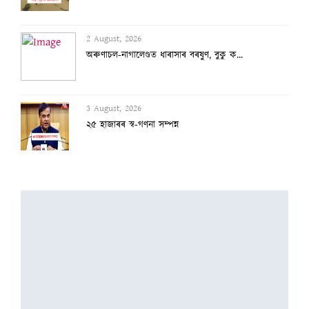
3 August, 2026
২৫ হাজাৰৰ স্ব-গণনা সম্পন্ন
3 August, 2026
অসমৰ বানক ৰাষ্ট্ৰীয় সমস্যা ঘোষণাৰ দাবীত...
3 August, 2026
বানাক্ৰান্তক ১০ লাখ টকাকৈ নিদিলে মুখ্যমন...
2 August, 2026
অৰুণাচল-নাগালেণ্ডত ধাৰাসাৰ বৰষুণ, বুকু ক...