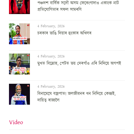
পঞ্চদশ বার্ষিক সদৌ অসম ফেৰেংগাদাও একাংক নাট
প্রতিযোগিতাৰ সফল সামৰণি
4 February, 2026
চৰকাৰ ভাঙি দিয়াৰ হুংকাৰ অখিলৰ
4 February, 2026
মুখত বিদ্ৰোহ, পেটত ভয় দেৰগাঁও এৰি নিদিয়ে অগপই
4 February, 2026
বিনামেঘে বজ্ৰপাত! জলজীৱনৰ ধন নিদিয়ে কেন্দ্ৰই,
দায়িত্ব ৰাজ্যলৈ
Video