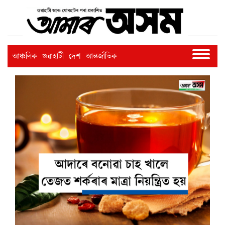
আঞ্চলিক
গুৱাহাটী
দেশ
আন্তৰ্জাতিক