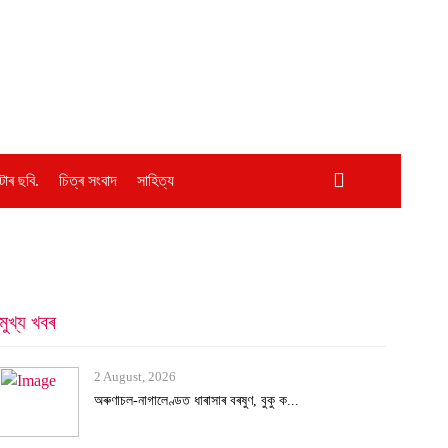
োৰ ছবি.
চিত্ৰ সংবাদ
সাহিত্য
মুখ্য খবৰ
2 August, 2026
অৰুণাচল-নাগালেণ্ডত ধাৰাসাৰ বৰষুণ, বুকু ক...