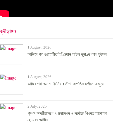
ক্ৰীড়াঙ্গন
1 August, 2026
আজিৰে পৰা গুৱাহাটীত ইণ্ডিয়ান অইল ডুৰাণ্ড কাপ ফুটবল
1 August, 2026
আজিৰ পৰা অসম প্ৰিমিয়াৰ লীগ, আপত্তি দৰ্শালে আছুৱে
2 July, 2025
প্ৰথম অসমীয়াৰূপে ৭ মহাদেশৰ ৭ সৰ্বোচ্চ শিখৰত আৰোহণ
হেদায়েৎ আলীৰ