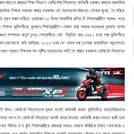
ৰাৰ পাছতো ৰাজ্যৰ শিক্ষা বিভাগে কেবিনেটৰ সিদ্ধান্ত কাৰ্যকৰী নকৰাত ৰাজ্যৰ প্ৰাথমিক
ৰাথমিক শিক্ষক সমাজে৷ ৰাজ্য চৰকাৰৰ এই প্ৰতাৰণাৰ বিৰুদ্ধে এইবাৰ ক্ষুব্ধ হৈ পৰিছে
্ৰুতি পূৰণ কৰাৰ দাবীৰে চৰকাৰক ১৫ দিনৰ সময়সীমা বান্ধি দি শিক্ষামন্ত্ৰীলৈ স্মাৰক- পত্ৰ
শিক্ষক সন্মিলনীয়ে৷ বুধবাৰে শিক্ষামন্ত্ৰীলৈ প্ৰেৰণ কৰা স্মাৰক-পত্ৰখনৰ সন্দৰ্ভত অসম
্ৰধান সম্পাদক ৰাতুল চন্দ্ৰ গোস্বামীয়ে এটা বিবৃতিত কয়–১৯৮২ চনৰ পৰা সন্মিলনীয়ে
ৰু আলাপ-আলোচনা কৰি আহিছে৷ ২০২৩ চনৰ মে’ মাহৰ পৰা চলোৱা ধাৰাবাহিক আন্দোলনত
্ৰধান শিক্ষকৰ পদ সৃষ্টিৰ ন্যায্যতাক মানি লৈ ৰাজ্য চৰকাৰে কেবিনেট সিদ্ধান্ত
 যদিও কেবিনেট সিদ্ধান্তক সন্মান জনাই কাৰ্যকৰী কৰাত সন্মিলনীয়ে আন্তৰিকতাৰে
েশনত অংশ লৈ কেবিনেট সিদ্ধান্ত আগষ্ট মাহৰ ভিতৰত কাৰ্যকৰী কৰাৰ লগতে বাকী থকা
চনাত মিলিত হ’ব বুলি শিক্ষামন্ত্ৰীয়ে ৰাজহুৱা সভাত ঘোষণা কৰিছিল৷ উক্ত ঘোষণাৰো ৬
ৰকাৰৰ এনে কাৰ্যত প্ৰাথমিক শিক্ষকে পুনৰাই প্ৰতাৰণাৰ কৌশল হ’ব পাৰে৷ আনহাতে