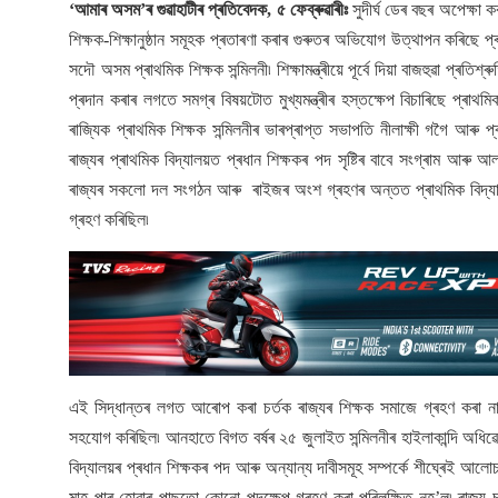
‘আমাৰ অসম’ৰ গুৱাহাটীৰ প্ৰতিবেদক, ৫ ফেব্ৰুৱাৰীঃ
সুদীৰ্ঘ ডেৰ বছৰ অপেক্ষা ক
শিক্ষক-শিক্ষানুষ্ঠান সমূহক প্ৰতাৰণা কৰাৰ গুৰুতৰ অভিযোগ উত্থাপন কৰিছে প্
সদৌ অসম প্ৰাথমিক শিক্ষক সন্মিলনী৷ শিক্ষামন্ত্ৰীয়ে পূৰ্বে দিয়া বাজহুৱা প্ৰতিশ
প্ৰদান কৰাৰ লগতে সমগ্ৰ বিষয়টোত মুখ্যমন্ত্ৰীৰ হস্তক্ষেপ বিচাৰিছে প্ৰাথমিক 
ৰাজ্যিক প্ৰাথমিক শিক্ষক সন্মিলনীৰ ভাৰপ্ৰাপ্ত সভাপতি নীলাক্ষী গগৈ আৰু প
ৰাজ্যৰ প্ৰাথমিক বিদ্যালয়ত প্ৰধান শিক্ষকৰ পদ সৃষ্টিৰ বাবে সংগ্ৰাম আ
ৰাজ্যৰ সকলো দল সংগঠন আৰু ৰাইজৰ অংশ গ্ৰহণৰ অন্তত প্ৰাথমিক বিদ্যালয়ত প
গ্ৰহণ কৰিছিল৷
এই সিদ্ধান্তৰ লগত আৰোপ কৰা চৰ্তক ৰাজ্যৰ শিক্ষক সমাজে গ্ৰহণ কৰা নাই
সহযোগ কৰিছিল৷ আনহাতে বিগত বৰ্ষৰ ২৫ জুলাইত সন্মিলনীৰ হাইলাকান্দি অধিৱ
বিদ্যালয়ৰ প্ৰধান শিক্ষকৰ পদ আৰু অন্যান্য দাবীসমূহ সম্পৰ্কে শীঘ্ৰেই আলো
মাহ পাৰ হোৱাৰ পাছতো কোনো পদক্ষেপ গ্ৰহণ কৰা পৰিলক্ষিত নহ’ল৷ ৰাজ্য চ