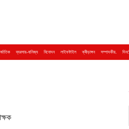
ৰ্জাতিক
ব্যৱসায়-বানিজ্য
বিনোদন
লাইফষ্টাইল
ক্ৰীড়াঙ্গন
সম্পাদকীয়.
দিনট
িক্ষক