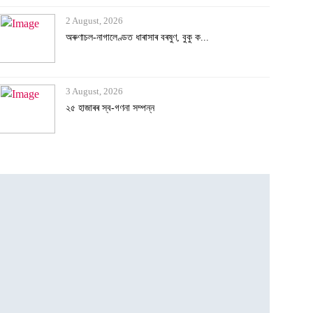
2 August, 2026
অৰুণাচল-নাগালেণ্ডত ধাৰাসাৰ বৰষুণ, বুকু ক...
3 August, 2026
২৫ হাজাৰৰ স্ব-গণনা সম্পন্ন
3 August, 2026
অসমৰ বানক ৰাষ্ট্ৰীয় সমস্যা ঘোষণাৰ দাবীত...
3 August, 2026
বানাক্ৰান্তক ১০ লাখ টকাকৈ নিদিলে মুখ্যমন...