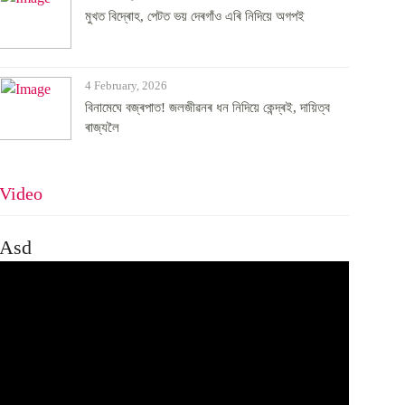
মুখত বিদ্ৰোহ, পেটত ভয় দেৰগাঁও এৰি নিদিয়ে অগপই
4 February, 2026
বিনামেঘে বজ্ৰপাত! জলজীৱনৰ ধন নিদিয়ে কেন্দ্ৰই, দায়িত্ব
ৰাজ্যলৈ
Video
Asd