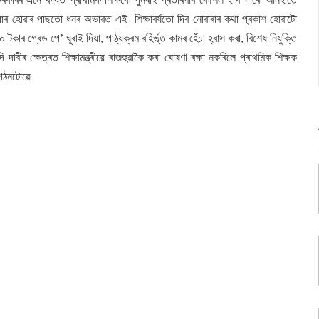
ৈ পাৰ হোৱাৰ পাছতো ধনৰ অভাৱত এই শিক্ষাবৰ্ষতো দিব নোৱাৰাৰ কথা প্ৰকাশ হোৱাটো
টকাৰ গ্ৰেড পে’ ঘূৰাই দিয়া, পাঠ্যক্ৰম বহিৰ্ভূত কামৰ হেঁচা হ্ৰাস কৰা, বিশেষ নিযুক্তি
 দাবীৰ ক্ষেত্ৰত শিক্ষামন্ত্ৰীয়ে ৰাজহুৱাকৈ কৰা ঘোষণা ৰক্ষা নকৰিলে প্ৰাথমিক শিক্ষক
ংগঠনটোৱে৷