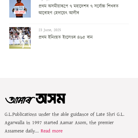
প্ৰথম অসমীয়াৰূপে ৭ মহাদেশৰ ৭ সৰ্বোচ্চ শিখৰত
আৰোহণ হেদায়েৎ আলীৰ
23 June, 2025
প্ৰথম ইনিংছত ইংলেণ্ডৰ ৪৬৫ ৰান
G.L.Publications under the able guidance of Late Shri G.L.
Agarwalla in 1997 started Aamar Asom, the premier
Assamese daily...
Read more