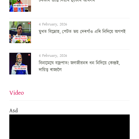
চৰকাৰ ভাঙি দিয়াৰ হুংকাৰ অখিলৰ
4 February, 2026
মুখত বিদ্ৰোহ, পেটত ভয় দেৰগাঁও এৰি নিদিয়ে অগপই
4 February, 2026
বিনামেঘে বজ্ৰপাত! জলজীৱনৰ ধন নিদিয়ে কেন্দ্ৰই,
দায়িত্ব ৰাজ্যলৈ
Video
Asd