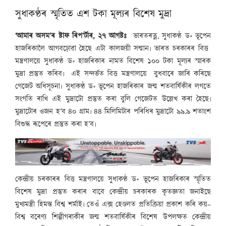
সুধাকণ্ঠৰ স্মৃতিত এশ টকা মূল্যৰ বিশেষ মুদ্ৰা
‘আমাৰ অসম’ৰ ষ্টাফ ৰিপ’ৰ্টাৰ, ২৭ আগষ্টঃ
ভাৰতৰত্ন, সুধাকণ্ঠ ড॰ ভূপেন
হাজৰিকালৈ আগবঢ়োৱা হৈছে এটা কালজয়ী সন্মান৷ ভাৰত চৰকাৰৰ বিত্ত
মন্ত্ৰণালয়ে সুধাকণ্ঠ ড॰ হাজৰিকাৰ নামত বিশেষ ১০০ টকা মূল্যৰ স্মাৰক
মুদ্ৰা প্ৰস্তুত কৰিব৷ এই সন্দৰ্ভত বিত্ত মন্ত্ৰণালয়ে বুধবাৰে জাৰি কৰিছে
গেজেট অধিসূচনা৷ সুধাকণ্ঠ ড॰ ভূপেন হাজৰিকাৰ জন্ম শতবাৰ্ষিকীৰ লগতে
সংগতি ৰাখি এই মুদ্ৰাটো প্ৰস্তুত কৰা বুলি গেজেটত উল্লেখ কৰা হৈছে৷
মুদ্ৰাটোৰ ওজন হ’ব ৪০ গ্ৰাম৷ ৪৪ মিলিমিটাৰ পৰিধিৰ মুদ্ৰাটো ৯৯.৯ শতাংশ
বিশুদ্ধ ৰূপেৰে প্ৰস্তুত কৰা হ’ব৷
কেন্দ্ৰীয় চৰকাৰৰ বিত্ত মন্ত্ৰণালয়ে সুধাকণ্ঠ ড॰ ভূপেন হাজৰিকাৰ স্মৃতিত
বিশেষ মুদ্ৰা প্ৰস্তুত কৰাৰ বাবে কেন্দ্ৰীয় চৰকাৰক কৃতজ্ঞতা জনাইছে
মুখ্যমন্ত্ৰী হিমন্ত বিশ্ব শৰ্মাই৷ তেওঁ এক্স হেণ্ডলত প্ৰতিক্ৰিয়া প্ৰকাশ কৰি কয়–
বিশ্ব বৰেণ্য শিল্পীগৰাকীৰ জন্ম শতবাৰ্ষিকীৰ বিশেষ উপলক্ষত কেন্দ্ৰীয়