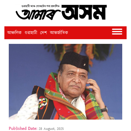
আঞ্চলিক
গুৱাহাটী
দেশ
আন্তৰ্জাতিক
Published Date:
28 August, 2025