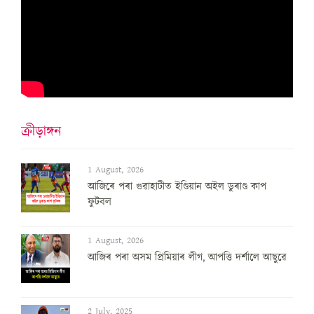
ক্ৰীড়াঙ্গন
1 August, 2026
আজিৰে পৰা গুৱাহাটীত ইণ্ডিয়ান অইল ডুৰাণ্ড কাপ
ফুটবল
1 August, 2026
আজিৰ পৰা অসম প্ৰিমিয়াৰ লীগ, আপত্তি দৰ্শালে আছুৱে
2 July, 2025