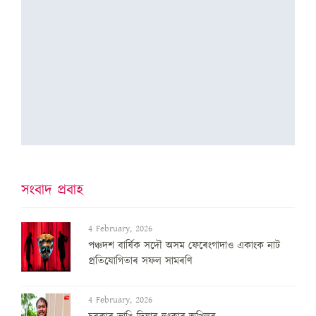
সংবাদ প্ৰবাহ
4 February, 2026
পঞ্চদশ বার্ষিক সদৌ অসম ফেৰেংগাদাও একাংক নাট
প্রতিযোগিতাৰ সফল সামৰণি
4 February, 2026