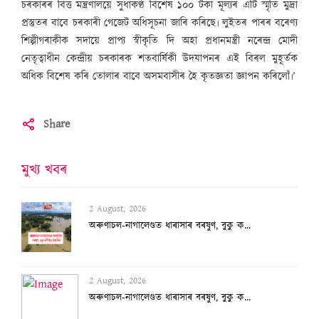
চৰকাৰৰ বিত্ত মন্ত্ৰণালয়ে সুধাকণ্ঠ বিশেষ ১০০ টকা মূল্যৰ এটি স্মৃতি মুদ্ৰা
প্ৰস্তুতৰ বাবে চৰকাৰী গেজেট অধিসূচনা জাৰি কৰিছে৷ লুইতৰ পাৰৰ বৰেণ্য
শিল্পীগৰাকীক সদায়ে প্ৰাপ্য স্বীকৃতি দি অহা প্ৰধানমন্ত্ৰী নৰেন্দ্ৰ মোদী
নেতৃত্বাধীন কেন্দ্ৰীয় চৰকাৰক শতবাৰ্ষিকী উদযাপনৰ এই বিৰল মুহূৰ্তক
অধিক বিশেষ কৰি তোলাৰ বাবে অসমবাসীৰ হৈ কৃতজ্ঞতা জ্ঞাপন কৰিলোঁ৷’
Share
মুখ্য খবৰ
2 August, 2026
অৰুণাচল-নাগালেণ্ডত ধাৰাসাৰ বৰষুণ, বুকু ক...
3 August, 2026
২৫ হাজাৰৰ স্ব-গণনা সম্পন্ন