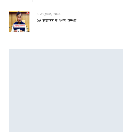
3 August, 2026
অসমৰ বানক ৰাষ্ট্ৰীয় সমস্যা ঘোষণাৰ দাবীত...
3 August, 2026
বানাক্ৰান্তক ১০ লাখ টকাকৈ নিদিলে মুখ্যমন...
2 August, 2026
অৰুণাচল-নাগালেণ্ডত ধাৰাসাৰ বৰষুণ, বুকু ক...