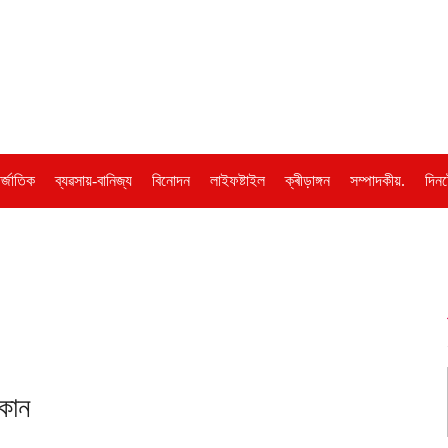
ৰ্জাতিক
ব্যৱসায়-বানিজ্য
বিনোদন
লাইফষ্টাইল
ক্ৰীড়াঙ্গন
সম্পাদকীয়.
দিনট
 কোন