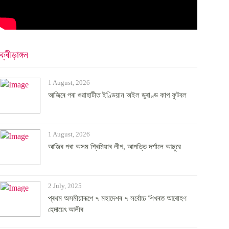
ক্ৰীড়াঙ্গন
1 August, 2026
আজিৰে পৰা গুৱাহাটীত ইণ্ডিয়ান অইল ডুৰাণ্ড কাপ ফুটবল
1 August, 2026
আজিৰ পৰা অসম প্ৰিমিয়াৰ লীগ, আপত্তি দৰ্শালে আছুৱে
2 July, 2025
প্ৰথম অসমীয়াৰূপে ৭ মহাদেশৰ ৭ সৰ্বোচ্চ শিখৰত আৰোহণ
হেদায়েৎ আলীৰ