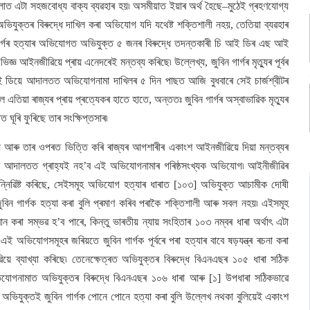
লাত এটা সহজবোধ্য বাক্য ব্যৱহাৰ হয়৷ অসমীয়াত ইয়াৰ অৰ্থ হৈছে–মুঠেই গ্ৰহণযোগ্য
যুক্তৰ বিৰুদ্ধে দাখিল কৰা অভিযোগ যদি যথেষ্ট শক্তিশালী নহয়, তেতিয়া ব্যৱহাৰ
ৰ্গৰ হত্যাৰ অভিযোগত অভিযুক্ত ৫ জনৰ বিৰুদ্ধে তদন্তকাৰী চি আই ডিৰ এছ আই
ঞ আইনজীৱিয়ে প্ৰায় এনেদৰেই মন্তব্য কৰিছে৷ উল্লেখ্য, জুবিন গাৰ্গৰ মৃত্যুৰ পূৰ্বৰ
ই ডিয়ে আদালতত অভিযোগনামা দাখিলৰ ৫ দিন পাছত আজি বুধবাৰে সেই চাৰ্জশ্বীটৰ
এতিয়া ৰাজ্যৰ প্ৰায় প্ৰত্যেকৰ হাতে হাতে, অন্ততঃ জুবিন গাৰ্গৰ অস্বাভাৱিক মৃত্যুৰ
 ঘূৰি ফুৰিছে তাৰ সংক্ষিপ্তসাৰ৷
হয় আৰু তাৰ ওপৰত ভিত্তি কৰি ৰাজ্যৰ আগশাৰীৰ একাংশ আইনজীৱিয়ে দিয়া মন্তব্যৰ
্ধে আদালতত গ্ৰাহ্যই নহ’ব এই অভিযোগনামাৰ গৰিষ্ঠসংখ্যক অভিযোগ৷ আইনীজীৱিৰ
ন্নিৱিষ্ট কৰিছে, সেইসমূহ অভিযোগ হত্যাৰ ধাৰাত [১০৩] অভিযুক্ত আচামীক দোষী
বিন গাৰ্গক হত্যা কৰা বুলি প্ৰমাণ কৰিব পৰাকৈ শক্তিশালী আৰু সবল নহয়৷ এইসমূহ
ান কৰা সম্ভৱ হ’ব পাৰে, কিন্তু ভাৰতীয় ন্যায় সংহিতাৰ ১০৩ নম্বৰ ধাৰা অৰ্থাৎ এটা
অভিযোগসমূহৰ জৰিয়তে জুবিন গাৰ্গক পূৰ্বৰে পৰা হত্যাৰ বাবে ষড়যন্ত্ৰ ৰচনা কৰা
য়ে ব্যাখ্যা কৰিছে৷ তেনেক্ষেত্ৰত অভিযুক্তৰ বিৰুদ্ধে বিএনএছৰ ১০৫ ধাৰা সঠিক
অভিযোগনামাত অভিযুক্তৰ বিৰুদ্ধে বিএনএছৰ ১০৬ ধাৰা আৰু [১] উপধাৰা সঠিকভাৱে
ভিযুক্তই জুবিন গাৰ্গক পোনে পোনে হত্যা কৰা বুলি উল্লেখ নথকা বুলিয়েই একাংশ