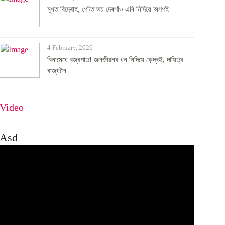
মুখত বিদ্ৰোহ, পেটত ভয় দেৰগাঁও এৰি নিদিয়ে অগপই
4 February, 2026
বিনামেঘে বজ্ৰপাত! জলজীৱনৰ ধন নিদিয়ে কেন্দ্ৰই, দায়িত্ব
ৰাজ্যলৈ
Video
Asd