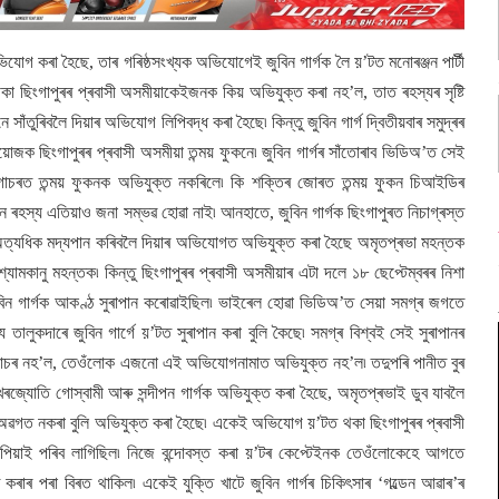
িযোগ কৰা হৈছে, তাৰ গৰিষ্ঠসংখ্যক অভিযোগেই জুবিন গাৰ্গক লৈ য়’টত মনোৰঞ্জন পাৰ্টী
 থকা ছিংগাপুৰৰ প্ৰবাসী অসমীয়াকেইজনক কিয় অভিযুক্ত কৰা নহ’ল, তাত ৰহস্যৰ সৃষ্টি
ে সাঁতুৰিবলৈ দিয়াৰ অভিযোগ লিপিবদ্ধ কৰা হৈছে৷ কিন্তু জুবিন গাৰ্গ দ্বিতীয়বাৰ সমুদ্ৰৰ
জক ছিংগাপুৰৰ প্ৰবাসী অসমীয়া তন্ময় ফুকনে৷ জুবিন গাৰ্গৰ সাঁতোৰাব ভিডিঅ’ত সেই
াৰ গোচৰত তন্ময় ফুকনক অভিযুক্ত নকৰিলে৷ কি শক্তিৰ জোৰত তন্ময় ফুকন চিআইডিৰ
ৰহস্য এতিয়াও জনা সম্ভৱ হোৱা নাই৷ আনহাতে, জুবিন গাৰ্গক ছিংগাপুৰত নিচাগ্ৰস্ত
িশা অত্যধিক মদ্যপান কৰিবলৈ দিয়াৰ অভিযোগত অভিযুক্ত কৰা হৈছে অমৃতপ্ৰভা মহন্তক
মকানু মহন্তক৷ কিন্তু ছিংগাপুৰৰ প্ৰবাসী অসমীয়াৰ এটা দলে ১৮ ছেপ্টেম্বৰৰ নিশা
জুবিন গাৰ্গক আকণ্ঠ সুৰাপান কৰোৱাইছিল৷ ভাইৰেল হোৱা ভিডিঅ’ত সেয়া সমগ্ৰ জগতে
তালুকদাৰে জুবিন গাৰ্গে য়’টত সুৰাপান কৰা বুলি কৈছে৷ সমগ্ৰ বিশ্বই সেই সুৰাপানৰ
গোচৰ নহ’ল, তেওঁলোক এজনো এই অভিযোগনামাত অভিযুক্ত নহ’ল৷ তদুপৰি পানীত বুৰ
খৰজ্যোতি গোস্বামী আৰু সন্দীপন গাৰ্গক অভিযুক্ত কৰা হৈছে, অমৃতপ্ৰভাই ডুব যাবলৈ
লৈ অৱগত নকৰা বুলি অভিযুক্ত কৰা হৈছে৷ একেই অভিযোগ য়’টত থকা ছিংগাপুৰৰ প্ৰবাসী
ঁপিয়াই পৰিব লাগিছিল৷ নিজে বন্দোবস্ত কৰা য়’টৰ কেপ্টেইনক তেওঁলোকেহে আগতে
 পৰা বিৰত থাকিল৷ একেই যুক্তি খাটে জুবিন গাৰ্গৰ চিকিৎসাৰ ‘গল্ডেন আৱাৰ’ৰ