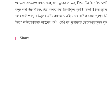
ক্ষেত্ৰত৷ একেলগে য়’টত থকা, য়’ট বন্দোবস্ত কৰা, নিজৰ চিনাকি পৰিৱেশ-পৰিস্
নম্বৰ জনা উচ্চশিক্ষিত, উচ্চ পদবীত থকা ছিংগাপুৰৰ প্ৰবাসী অসমীয়া কিয় জুব
নহ’ব সেই প্ৰশ্নৰ উত্তৰ অভিযোগনামাত নাই৷ সেয়ে এতিয়া ডাঙৰ প্ৰশ্ন উঠিছে–
দিছে? অভিযোগনামাৰ ভাইৰেল ‘কপি’ দেখি সমগ্ৰ ৰাজ্যত সেইপ্ৰশ্ন ক্ৰমে বৃহ
Share