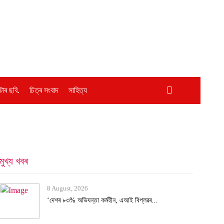
োৰ ছবি.
চিত্ৰ সংবাদ
সাহিত্য
মুখ্য খবৰ
8 August, 2026
‘দেশৰ ৮৩% অভিযন্তা কৰ্মহীন, এআই বিপ্লৱৰ...