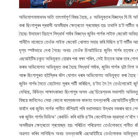
অভিযোগনামাখনৰ অতি তাৎপৰ্যপূৰ্ণ বিষয় হৈছে, ৫ অভিযুক্তৰ বিৰুদ্ধে যি যি অভ
কৰা ছিংগাপুৰৰ প্ৰবাসী অসমীয়াৰ ক্ষেত্ৰতো প্ৰযোজ্য হয়৷ তথাপি য়’ট পাৰ্টীত
হৈছে৷ উদাহৰণ হিচাপে সিদ্ধাৰ্থ শৰ্মাৰ বিৰুদ্ধে জুবিন গাৰ্গক লাইফ জেকেট অবিহন
পানীলৈ নামোতে তেওঁক লাইফ জেকেট খোলাত সহায় কৰি দিছিল য়’ট পাৰ্টীৰ আয়ো
দৃশ্য স্পষ্টভাৱে দেখা গৈছে৷ অথচ তেওঁক চিআইডিয়ে জুবিন গাৰ্গৰ হত্য
এছআইটিৰ চকুত অভিযুক্ত হোৱাৰ পৰা ৰক্ষা পৰিল, সেই উত্তৰ আৰু তাৰ গোপন 
কৰাৰ অভিযোগত অভিযুক্ত কৰা হৈছে সিদ্ধাৰ্থ শৰ্মাক, জুবিন গাৰ্গক দুটা ন
আৰু ছিংগাপুৰত হুইস্কিৰ বটল যোগান ধৰাৰ অভিযোগত অভিযুক্ত কৰা হৈছে শ্যা
জুবিন গাৰ্গৰ সৈতে হোটেলত সুৰাৰ পাৰ্টী কৰিছিল, য়’টত লৈ গৈ তেওঁলোকেই 
দেখিছে, বিভিন্ন সাক্ষাৎকাৰত ছিংগাপুৰ অসম এছ’চিয়েশ্বনৰ সভাপতি অভিমন্যু 
বিষয়ে জানিলেও সেয়া কোনো ৰহস্যজনক কাৰণত তদন্তকাৰী এছআইটিৰ দৃষ্টি
যাবলৈ ধৰা জুবিন গাৰ্গক পানীত জঁপিয়াই পৰি যথাসময়ত উদ্ধাৰ নকৰাৰ বাবে শে
ধৰা জুবিন গাৰ্গৰ ভিডিঅ’ ৰেকৰ্ডিং কৰি থাকি য়’টৰ কেপ্টেইনক ব্যৱস্থা ল’ব
অসমীয়াৰ ক্ষেত্ৰতো প্ৰযোজ্য হয়৷ পৰিচিত পৰিৱেশত তেওঁলোকহে পানীত জ
অৱগত কৰিব লাগিছিল৷ অথচ তদন্তকাৰী এছআইটিয়ে তেওঁলোকক অভিযুক্ত কৰাৰ