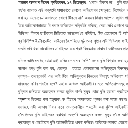
‘আমাৰ অসম’ৰ বিশেষ প্ৰতিবেদন, ১৭ ডিচেম্বৰঃ
‘ধোপে টিকবে না’– বুলি বাং
নহ’ব৷ বাংলাত এই বাক্যটো সাধাৰণতে কোনো অভিযোগৰ ক্ষেত্ৰত, বিশেষকৈ অভি
কৰা হয় এনেদৰে–‘আদালতে ধোপে টিকবে না৷’ অসমৰ হিয়াৰ আপোন জুবিন গা
টিয়ে অভিযোগনামাত যি ধৰণৰ অভিযোগ সন্নিৱিষ্ট কৰিছে, সেয়া দেখি একাংশ অভিজ্
ভিডিঅ’ যিদৰে ছ’চিয়েল মিডিয়াত ভাইৰেল হৈ পৰিছিল, ঠিক তেনেদৰে চি আ
প্ৰতিলিপিও ইণ্টাৰনেটত ভাইৰেল হৈ পৰিছে৷ মুঠ ৩০৫ পৃষ্ঠাৰ এটা পিডিএফ ফাইল 
বাতৰি কৰি থকা সাংবাদিকৰ ম’বাইলত অৱশ্যেই বিদ্যমান৷ সাধাৰণ নেটিজেনৰ হাতত
যদিহে ভাইৰেল হৈ যোৱা এই অভিযোগনামাৰ ‘কপি’ সত্য বুলি বিশ্বাস কৰা 
সাংৰাশ শুদ্ধ বুলি ভবা হয়, তেন্তে – হয়তো কেইবাজনো অভিযুক্তৰ বিৰুদ
ব্যাখ্যা– তদন্তকাৰী এছ আই টিয়ে অভিযুক্তৰ বিৰুদ্ধে যিসমূহ অভিযোগ স
সাব্যস্ত কৰিব পৰাকৈ যথেষ্ট নহ’ব৷ অভিজ্ঞ আইনজীৱিৰ মতে অভিযোগসমূহ জু
যুক্তিৰ জৰিয়তে অৱহেলাৰ ফলত জুবিন গাৰ্গৰ মৃত্যু হোৱা বুলি হয়তো প্ৰতীয়ম
‘গ্ৰুপ’
ৰ ভিতৰত কৰা হত্যাকাণ্ড হিচাপে আদালতত প্ৰমাণ কৰা সহজ নহ’ব৷ এই 
ধৰণৰহে এটা আভাষ দিয়াৰ বাবে তদন্তকাৰীয়ে প্ৰচেষ্টা কৰা বুলিও আইনজীৱি
হ’লহেঁতেন বুলি আইনজ্ঞৰ ব্যাখ্যা৷ তদুপৰি অৱহেলাৰ ফলত মৃত্যু হ’লে 
প্ৰযোজ্য হ’লেহেঁতেন বুলি আইনজীৱিয়ে ধাৰণা কৰিছে৷ অভিযোগনামাত এজনো অ