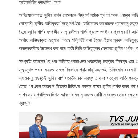
আইনজীৱিৰ প্ৰাথমিক ধাৰণা৷
অভিযোগনামাত জুবিন গাৰ্গৰ মেনেজাৰ সিদ্ধাৰ্থ শৰ্মাক প্ৰধান আৰু ১নম্বৰ অভিয
গোস্বামী৷ তৃতীয় অভিযুক্ত হৈছে নৰ্থ-ইষ্ট ফেষ্টিভেলৰ আয়োজক শ্যামকানু মহন্ত
হৈছে জুবিন গাৰ্গৰ সম্পৰ্কীয় ভাতৃ সন্দীপন গাৰ্গ৷ প্ৰসংগতঃ ইয়াৰ প্ৰথম চাৰি 
অৰ্থাৎ অনিচ্ছাকৃত হত্যাৰ ধাৰাহে সন্নিৱিষ্ট কৰা হৈছে৷ ইয়াৰ প্ৰথম অভিযুক্
তদন্তকাৰীয়ে উল্লেখ কৰা নাই৷ বাকী তিনি অভিযুক্তৰ ক্ষেত্ৰত জুবিন গাৰ্গক
সম্প্ৰতি ভাইৰেল হৈ পৰা অভিযোগনামাখনত শ্যামকানু মহন্তৰ বিৰুদ্ধে এটা গু
মৃত্যুমুখত পৰাৰ সময়ত তাৎক্ষণিকভাৱে শ্যামকানু মহন্তই চিকিৎসাৰ ব্যৱ
শ্যামকানু মহন্তই জুবিন গাৰ্গ সংকটজনক অৱস্থাত থকা সত্বেও অতি গুৰুত্বপ
হৈছে৷ ‘গ’ল্ডেন আৱাৰ’ৰ ভিতৰত চিকিৎসা নকৰাৰ বাবেই জুবিন গাৰ্গক বচাব পৰা 
গাৰ্গৰ ন্যায় প্ৰাপ্তিৰ দিশত আৰু শ্যামকানু মহন্ত দোষী সাব্যস্ত হোৱাৰ ক্ষে
ব্যাখ্যা৷