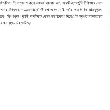
থিতিত, ছিংগাপুৰৰ ম’বাইল নেটৱৰ্ক ব্যৱহাৰ কৰা, আৰক্ষী-ইমাৰ্জেন্সি চিকিৎসাৰ ফোন
িন গাৰ্গৰ চিকিৎসাৰ ‘গ’ল্ডেন আৱাৰ’ নষ্ট কৰা দোষত দোষী নহ’ব, আনকি কিয় অভিযুক্তও
 ছিংগাপুৰৰ প্ৰবাসী অসমীয়াক কোনে ৰক্ষণাবেক্ষণ দিছে? কি স্বাৰ্থত ৰক্ষণাবেক্ষণ
ৎৰ পৰা বৃহৎতৰ হৈ আহিছে৷