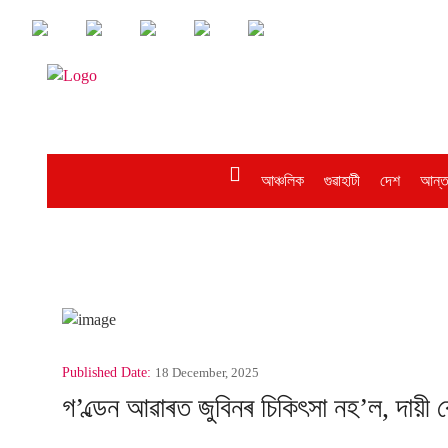
আঞ্চলিক
গুৱাহাটী
দেশ
আন্ত
Published Date:
18 December, 2025
গ’ল্ডেন আৱাৰত জুবিনৰ চিকিৎসা নহ’ল, দায়ী