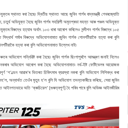
ুক্তৰ স্থানত ৰখা হৈছে৷ দ্বিতীয় স্থানত আছে জুবিন গাৰ্গৰ বাদ্যযন্ত্ৰী শেখৰজ্যোতি
, চতুৰ্থ অভিযুক্ত হৈছে জুবিন গাৰ্গৰ সহশিল্পী অমৃতপ্ৰভা মহন্ত আৰু পঞ্চম অভিযুক্ত
অভিযুক্তৰ বিৰুদ্ধে হত্যাৰ অৰ্থাৎ ১০৩ ধাৰা আৰোপ কৰিলেও সন্দীপন গাৰ্গৰ বিৰুদ্ধে ১০৫
ত সিদ্ধাৰ্থ শৰ্মাৰ বিৰুদ্ধে অভিযোগনামাত জুবিন গাৰ্গক পোনপটীয়াকৈ হত্যা কৰা বুলি
 পোনপটীয়াকৈ হত্যা কৰা বুলি অভিযোগনামাত উল্লেখ নাই৷
ৰুতৰ অভিযোগ সন্নিৱিষ্ট কৰা হৈছে৷ জুবিন গাৰ্গক ছিংগাপুৰলৈ আমন্ত্ৰণ জনাই নিলেও
স্থা নকৰাৰ অভিযোগ আৰোপ কৰা হৈছে অভিযোগনামাত৷ নৰ্থ-ইষ্ট ফেষ্টিভেলৰ আয়োজক
ূৰ্ণ ‘গ’ল্ডেন আৱাৰ’ৰ ভিতৰত চিকিৎসাৰ ব্যৱস্থা নকৰা বুলি অভিযোগ লিপিবদ্ধ কৰা
নহ’ল, অন্যাৰ্থত তেওঁৰ মৃত্যু হ’ল বুলি যি অভিযোগ তদন্তকাৰীয়ে কৰিছে, সেয়া জুবিন
ত্ৰত আইনগতভাৱে অতি ‘ক্ৰুচিয়েল’ [গুৰুত্বপূৰ্ণ] হৈ পৰিব পাৰে বুলি অভিজ্ঞ আইনজীৱিৰ