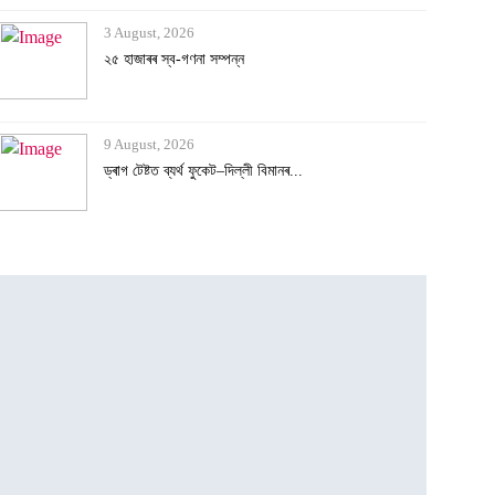
3 August, 2026
২৫ হাজাৰৰ স্ব-গণনা সম্পন্ন
9 August, 2026
ড্ৰাগ টেষ্টত ব্যৰ্থ ফুকেট–দিল্লী বিমানৰ...
9 August, 2026
ডেটিং এপত বন্ধুত্ব, ঘনিষ্ঠ মুহূৰ্তৰ ছবি...
8 August, 2026
ভাৰততে আছে বিশ্বৰ আটাইতকৈ দীঘল চুলিৰ গৰা...