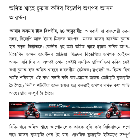
অমিত শ্বাহে চূড়ান্ত কৰিব বিজেপি-অগপৰ আসন
আৱণ্টন
‘আমাৰ অসম’ৰ ষ্টাফ ৰিপ’ৰ্টাৰ, ২৪ জানুৱাৰীঃ
আমবাৰী বা বাজপেয়ী ভৱন
নহয়, বিজেপি আৰু ইয়াৰ মিত্ৰদল অগপৰ মাজত আসন আবণ্টন চূড়ান্ত
হ’ব নতুন দিল্লীতহে৷ কেন্দ্ৰীয় গৃহ মন্ত্ৰী অমিত শ্বাহে চূড়ান্ত কৰিব অগপ-
বিজেপিৰ আসন আবণ্টনৰ প্ৰক্ৰিয়া৷ মিত্ৰদল বিজেপিয়ে অগপক কেইখন
আসন এৰি দিব বা অগপই কোন কেইটা সমষ্টিত প্ৰতিদ্বন্দ্বিতা কৰিব সেই
কথা চূড়ান্ত হ’ব অমিত শ্বাহৰে হ’বলগীয়া বৈঠকত৷ মুখ্যমন্ত্ৰী ড॰ হিমন্ত বিশ্ব
শৰ্মাই শনিবাৰে এই কথা সদৰি কৰি কয়–আমাৰ মাজত মোটামুটি বুজাবুজি
হৈ গৈছে৷ দিলীপ শইকীয়া আৰু জয়ন্ত মল্ল বৰুৱাই অগপৰ লগত কথা পাতি
আছে৷ প্ৰায় সম্পূৰ্ণ হৈ গৈছে৷
যিদিনাখনে অমিত শ্বাহে আপোনালোক আহক বুলি ক’ব সিদিনাখনে লগে
লগে আসন বুজাবুজি শেষ হৈ যাব৷ প্ৰাথমিক বুজাবুজি ইতিমধ্যে সম্পূৰ্ণ