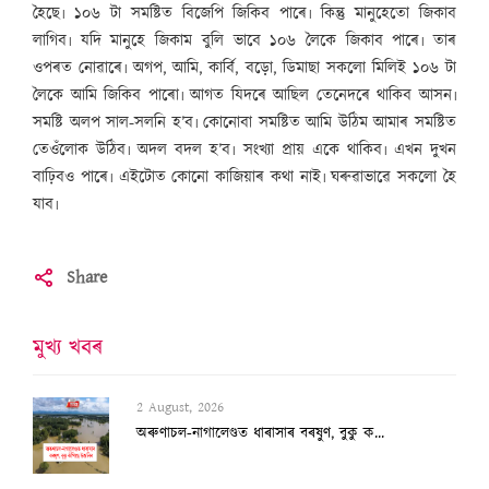
হৈছে৷ ১০৬ টা সমষ্টিত বিজেপি জিকিব পাৰে৷ কিন্তু মানুহেতো জিকাব
লাগিব৷ যদি মানুহে জিকাম বুলি ভাবে ১০৬ লৈকে জিকাব পাৰে৷ তাৰ
ওপৰত নোৱাৰে৷ অগপ, আমি, কাৰ্বি, বড়ো, ডিমাছা সকলো মিলিই ১০৬ টা
লৈকে আমি জিকিব পাৰো৷ আগত যিদৰে আছিল তেনেদৰে থাকিব আসন৷
সমষ্টি অলপ সাল-সলনি হ’ব৷ কোনোবা সমষ্টিত আমি উঠিম আমাৰ সমষ্টিত
তেওঁলোক উঠিব৷ অদল বদল হ’ব৷ সংখ্যা প্ৰায় একে থাকিব৷ এখন দুখন
বাঢ়িবও পাৰে৷ এইটোত কোনো কাজিয়াৰ কথা নাই৷ ঘৰুৱাভাৱে সকলো হৈ
যাব৷
Share
মুখ্য খবৰ
2 August, 2026
অৰুণাচল-নাগালেণ্ডত ধাৰাসাৰ বৰষুণ, বুকু ক...