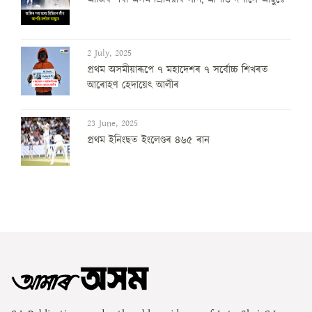
2 July, 2025
প্ৰথম অসমীয়াৰূপে ৭ মহাদেশৰ ৭ সৰ্বোচ্চ শিখৰত
আৰোহণ হেদায়েৎ আলীৰ
23 June, 2025
প্ৰথম ইনিংছত ইংলেণ্ডৰ ৪৬৫ ৰান