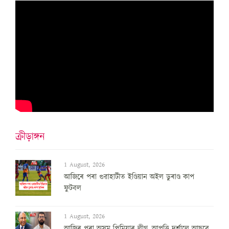
ক্ৰীড়াঙ্গন
1 August, 2026
আজিৰে পৰা গুৱাহাটীত ইণ্ডিয়ান অইল ডুৰাণ্ড কাপ
ফুটবল
1 August, 2026
আজিৰ পৰা অসম প্ৰিমিয়াৰ লীগ, আপত্তি দৰ্শালে আছুৱে