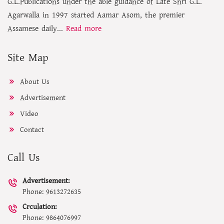
G.L.Publications under the able guidance of Late Shri G.L.
Agarwalla in 1997 started Aamar Asom, the premier
Assamese daily...
Read more
Site Map
About Us
Advertisement
Video
Contact
Call Us
Advertisement:
Phone: 9613272635
Crculation:
Phone: 9864076997