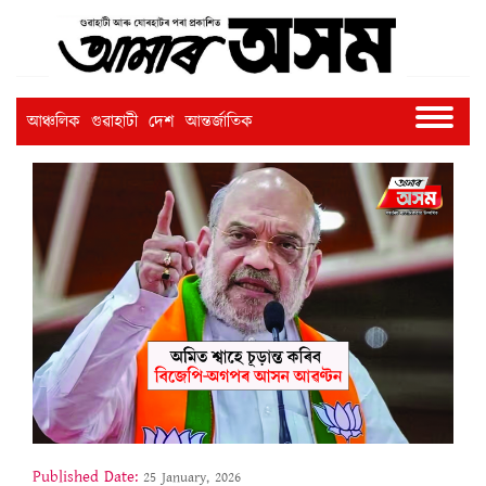
আঞ্চলিক
গুৱাহাটী
দেশ
আন্তৰ্জাতিক
Published Date:
25 January, 2026