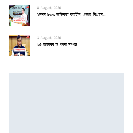
8 August, 2026
‘দেশৰ ৮৩% অভিযন্তা কৰ্মহীন, এআই বিপ্লৱৰ...
3 August, 2026
২৫ হাজাৰৰ স্ব-গণনা সম্পন্ন
3 August, 2026
অসমৰ বানক ৰাষ্ট্ৰীয় সমস্যা ঘোষণাৰ দাবীত...
3 August, 2026
বানাক্ৰান্তক ১০ লাখ টকাকৈ নিদিলে মুখ্যমন...