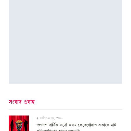
সংবাদ প্ৰবাহ
4 February, 2026
পঞ্চদশ বার্ষিক সদৌ অসম ফেৰেংগাদাও একাংক নাট