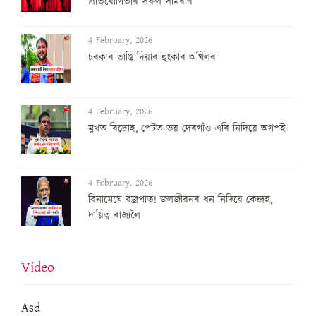
প্রতিযোগিতাৰ সফল সামৰণি
4 February, 2026
চৰকাৰ ভাঙি দিয়াৰ হুংকাৰ অখিলৰ
4 February, 2026
মুখত বিদ্ৰোহ, পেটত ভয় দেৰগাঁও এৰি নিদিয়ে অগপই
4 February, 2026
বিনামেঘে বজ্ৰপাত! জলজীৱনৰ ধন নিদিয়ে কেন্দ্ৰই,
দায়িত্ব ৰাজ্যলৈ
Video
Asd