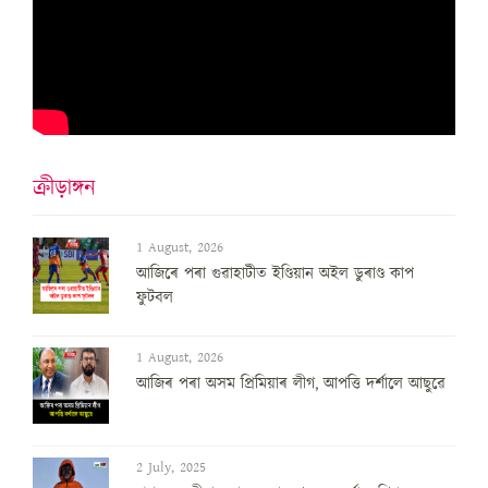
ক্ৰীড়াঙ্গন
1 August, 2026
আজিৰে পৰা গুৱাহাটীত ইণ্ডিয়ান অইল ডুৰাণ্ড কাপ
ফুটবল
1 August, 2026
আজিৰ পৰা অসম প্ৰিমিয়াৰ লীগ, আপত্তি দৰ্শালে আছুৱে
2 July, 2025