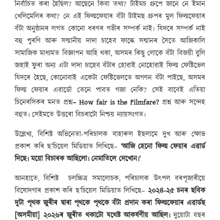
নিৰ্বাচিত কৰা হৈছিল? আছেনে কিবা তথ্য? টাইমচ গ্ৰুপে জানে নে ইমান
খেলিমেলিৰ কথা? নে এই ফিল্মফেয়াৰ বঁটা টাইমছ গ্ৰুপৰ মুল ফিল্মফেয়াৰ
বঁটা অনুষ্ঠানৰ লগত কোনো ধৰণৰ গভীৰ সম্পৰ্ক নাই৷ যিদৰে সম্পৰ্ক নাই
বহু পুৰণি আৰু সন্মানীয় দাদা চাহেব ফাল্কে সন্মানৰ সৈতে আজিকালি
সামাজিক মাধ্যমত বিজ্ঞাপন আহি থকা, অসমৰ কিছু লোকে বঁটা বিজয়ী বুলি
জহাই ফুৰা অন্য এটা দাদা চাহেব বঁটাৰ হোৱাই নোহোৱাই ফিল্ম ফেষ্টিভেল
যিদৰে হৈছে, কোনোবাই একেটা ফেষ্টিভেলতে অগণন বঁটা পাইছে, অসমৰ
ফিল্ম ফেয়াৰ এৱাৰ্ডো তেনে পাবত গজা নেকি? সেই বাবেই এতিয়া
চিনেৰসিকৰ মনত প্ৰশ্ন
– How fair is the Filmfare?
প্ৰশ্ন আৰু সন্দেহ
বহুত৷ সেইমতে উত্তৰো বিচৰাটো নিশ্চয় ন্যায়সংগত৷
উল্লেখ্য, বিশিষ্ট অভিনেতা-পৰিচালক বাহাৰুল ইছলামে দুখ আৰু ক্ষোভ
প্ৰকাশ কৰি ছ’চিয়েল মিডিয়াত লিখিছে–
‘আজি হেনো ফিল্ম ফেয়াৰ এৱাৰ্ড
দিছে৷ ময়ো বিচাৰক আছিলো৷ নেমাতিলে দেখোন৷’
আনহাতে, বিশিষ্ট চলচ্চিত্ৰ সমালোচক, পৰিচালক উৎপল বৰপূজাৰীয়ে
বিষোদগাৰ প্ৰকাশ কৰি ছ’চিয়েল মিডিয়াত লিখিছে–
২০২৪-২৫ চনৰ ছবিক
দুটা পৃথক জুৰীৰ দ্বাৰা পৃথকে পৃথকে বঁটা প্ৰদান কৰা ফিল্মফেয়াৰ এৱাৰ্ডছ
[অসমীয়া] ২০২৬ৰ জুৰীত থকাটো যথেষ্ট আকৰ্ষণীয় আছিল৷
দুয়োটা বছৰ