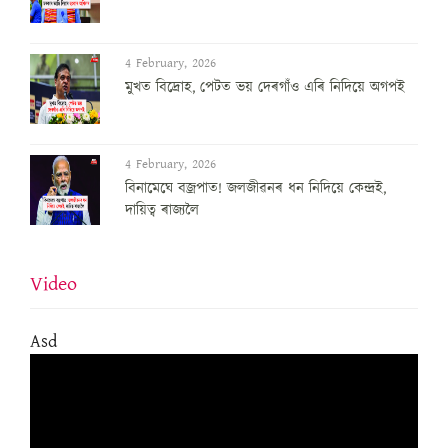
4 February, 2026
মুখত বিদ্ৰোহ, পেটত ভয় দেৰগাঁও এৰি নিদিয়ে অগপই
4 February, 2026
বিনামেঘে বজ্ৰপাত! জলজীৱনৰ ধন নিদিয়ে কেন্দ্ৰই,
দায়িত্ব ৰাজ্যলৈ
Video
Asd