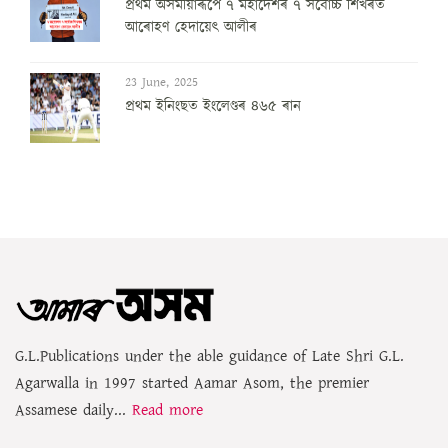
প্ৰথম অসমীয়াৰূপে ৭ মহাদেশৰ ৭ সৰ্বোচ্চ শিখৰত
আৰোহণ হেদায়েৎ আলীৰ
23 June, 2025
প্ৰথম ইনিংছত ইংলেণ্ডৰ ৪৬৫ ৰান
G.L.Publications under the able guidance of Late Shri G.L.
Agarwalla in 1997 started Aamar Asom, the premier
Assamese daily...
Read more