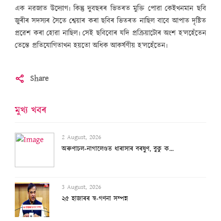
এক নৱজাত উদ্যোগ৷ কিন্তু দুবছৰৰ ভিতৰত মুক্তি পোৱা কেইখনমান ছবি
জুৰীৰ সদস্যৰ সৈতে শ্বেয়াৰ কৰা ছবিৰ ভিতৰত নাছিল বাবে আপাত দৃষ্টিত
প্ৰৱেশ কৰা হোৱা নাছিল৷ সেই ছবিবোৰ যদি প্ৰক্ৰিয়াটোৰ অংশ হ’লহেঁতেন
তেন্তে প্ৰতিযোগিতাখন হয়তো অধিক আকৰ্ষণীয় হ’লহেঁতেন৷
Share
মুখ্য খবৰ
2 August, 2026
অৰুণাচল-নাগালেণ্ডত ধাৰাসাৰ বৰষুণ, বুকু ক...
3 August, 2026
২৫ হাজাৰৰ স্ব-গণনা সম্পন্ন