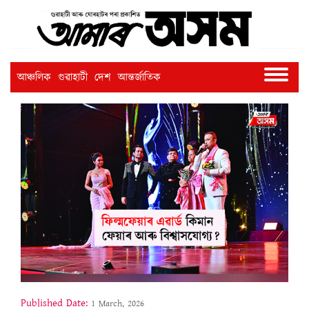
আঞ্চলিক
গুৱাহাটী
দেশ
আন্তৰ্জাতিক
Published Date:
1 March, 2026