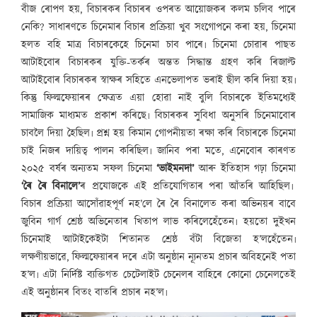
বীজ ৰোপণ হয়, বিচাৰকৰ বিচাৰৰ ওপৰত আয়োজকৰ কলম চলিব পাৰে
নেকি? সাধাৰণতে চিনেমাৰ বিচাৰ প্ৰক্ৰিয়া খুব সংগোপনে কৰা হয়, চিনেমা
হলত বহি মাত্ৰ বিচাৰকেহে চিনেমা চাব পাৰে৷ চিনেমা চোৱাৰ পাছত
আটাইবোৰ বিচাৰকৰ যুক্তি-তৰ্কৰ অন্তত সিদ্ধান্ত গ্ৰহণ কৰি ৰিজাল্ট
আটাইবোৰ বিচাৰকৰ স্বাক্ষৰ সহিতে এনভেলাপত ভৰাই ছীল কৰি দিয়া হয়৷
কিন্তু ফিল্মফেয়াৰৰ ক্ষেত্ৰত এয়া হোৱা নাই বুলি বিচাৰকে ইতিমধ্যেই
সামাজিক মাধ্যমত প্ৰকাশ কৰিছে৷ বিচাৰকৰ সুবিধা অনুসৰি চিনেমাবোৰ
চাবলৈ দিয়া হৈছিল৷ প্ৰশ্ন হয় কিমান গোপনীয়তা ৰক্ষা কৰি বিচাৰকে চিনেমা
চাই নিজৰ দায়িত্ব পালন কৰিছিল৷ জানিব পৰা মতে, এনেবোৰ কাৰণত
২০২৫ বৰ্ষৰ অন্যতম সফল চিনেমা
‘ভাইমনদা’
আৰু ইতিহাস গঢ়া চিনেমা
‘ৰৈ ৰৈ বিনালে’
ৰ প্ৰযোজকে এই প্ৰতিযোগিতাৰ পৰা আঁতৰি আহিছিল৷
বিচাৰ প্ৰক্ৰিয়া আসোঁৱাহপূৰ্ণ নহ’লে ৰৈ ৰৈ বিনালেত কৰা অভিনয়ৰ বাবে
জুবিন গাৰ্গ শ্ৰেষ্ঠ অভিনেতাৰ খিতাপ লাভ কৰিলেহেঁতেন৷ হয়তো দুইখন
চিনেমাই আটাইকেইটা শিতানত শ্ৰেষ্ঠ বঁটা বিজেতা হ’লহেঁতেন৷
লক্ষণীয়ভাৱে, ফিল্মফেয়াৰৰ দৰে এটা অনুষ্ঠান ন্যূনতম প্ৰচাৰ অবিহনেই পতা
হ’ল৷ এটা নিৰ্দিষ্ট ব্যক্তিগত চেটেলাইট চেনেলৰ বাহিৰে কোনো চেনেলতেই
এই অনুষ্ঠানৰ বিতং বাতৰি প্ৰচাৰ নহ’ল৷