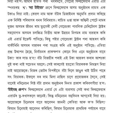
দিয়া নহ’ল৷ আমাৰ হাতত পৰা খবৰমতে, গোটেই ফিল্মফেয়াৰ এৱাৰ্ড এটা
স্পনচৰছ শ্ব’৷
‘দ্যা টাইমচ’
গ্ৰুপে ফিল্মফেয়াৰ অসম অনুষ্ঠানৰ নামত এক
টকাও দিয়া নাই৷ কেৱল নাম আৰু বঁটাৰ ডিজাইনৰ অনুমতি প্ৰদান কৰিছে
এক নিৰ্দিষ্ট পৰিমাণৰ ধনৰ বিনিময়ত৷ ৰাচিত গুপ্তা আৰু অশ্বিনী পোটে নামৰ
দুজন অসমৰ জীৱন ৰাম মুংগেৰী দেবী গোৱেংকা পাবলিক চেৰিটেবল ট্ৰাষ্টৰ
সহযোগত অসমৰ চলচ্চিত্ৰ বিত্তীয় আৰু উন্নয়ন নিগমৰ নাম ব্যৱহাৰ কৰি
এই এৱাৰ্ড ইভেণ্ট পাতিছে৷ কিছু পইচা গোৱেংকা ট্ৰাষ্টৰ পৰা আহৰণ কৰি
বাকীখিনি অসমৰ বজাৰৰ পৰা সংগ্ৰহ কৰি এই অনুষ্ঠান পাতিছে৷ এতিয়া
প্ৰশ্ন উত্থাপন হৈছে, নিৰ্বাচনৰ প্ৰাকক্ষণত কোনে দিৱ এনে অনুষ্ঠানৰ বাবে
টকা? কাৰ লাভ হ’ব? বঁটা বিজয়ীৰ পৰাই এই টকা আহৰণ কৰাৰ আশংকা
নুই কৰা নাই সচেতন মহলে৷ সেই কাৰণেই হয়তো বিচাৰকক নিমন্ত্ৰণ দিয়া
নাই আয়োজকে৷ নিজৰ ভোটৰ বিপৰীতে বঁটা দিলে জাঙুৰ খাই উঠিব পাৰে
সৎ বিচাৰক৷ ইফালে দৰ দাম মিলা নাছিল চাগে প্ৰযোজকৰ সৈতে, সেই
বাবেই নমিনেচন লিষ্ট বঁটা প্ৰদান অনুষ্ঠানৰ দিনত প্ৰকাশ কৰিবলগীয়া হ’ল৷
‘টাইমছ গ্ৰুপ’
ৰ ফিল্মফেয়াৰ এৱাৰ্ড যে এটা ব্যৱসায় সেই কথা ফিল্মফেয়াৰ
এৱাৰ্ডৰ ভু-ৰখাসকলে জানেই৷ কিন্তু নমিনেচন বহুদিনৰ আগতেই দিয়া হয়৷
আয়োজকে চিনেমাৰ বাবে আবেদন জাননী কেতিয়া আৰু ক’ত দিছিল?
কিমান চিনেমাই আবেদন কৰিছিল, কিমান চিনেমাক প্ৰাথমিক পৰ্য্যায়ৰ বাবে