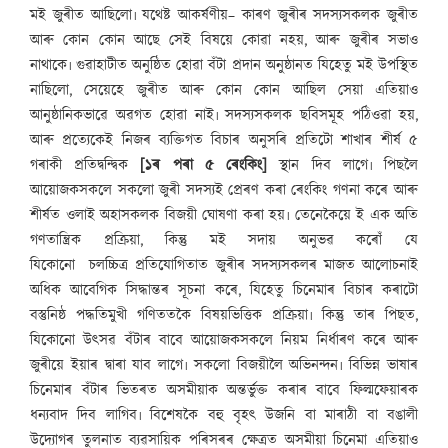
মই জুৰীত আছিলো৷ যথেষ্ট আকৰ্ষণীয়– কাৰণ জুৰীৰ সদস্যসকলক জুৰীত
আৰু কোন কোন আছে সেই বিষয়ে কোৱা নহয়, আৰু জুৰীৰ সভাও
নাথাকে৷ গুৱাহাটীত অনুষ্ঠিত হোৱা বঁটা প্ৰদান অনুষ্ঠানত যিহেতু মই উপস্থিত
নাছিলো, সেয়েহে জুৰীত আৰু কোন কোন আছিল সেয়া এতিয়াও
আনুষ্ঠানিকভাৱে অৱগত হোৱা নাই৷ সদস্যসকলক ছবিসমূহ পঠিওৱা হয়,
আৰু প্ৰত্যেকেই নিজৰ ব্যক্তিগত বিচাৰ অনুসৰি প্ৰতিটো শাখাৰ শীৰ্ষ ৫
গৰাকী প্ৰতিদ্বন্দ্বিক
[১ৰ পৰা ৫ ৰেংকিং]
স্থান দিব লাগে৷ পিছলৈ
আয়োজকসকলে সকলো জুৰী সদস্যই প্ৰেৰণ কৰা ৰেংকিং গণনা কৰে আৰু
শীৰ্ষত ওলাই অহাসকলক বিজয়ী ঘোষণা কৰা হয়৷ তেনেকৈয়ে ই এক অতি
গণতান্ত্ৰিক প্ৰক্ৰিয়া, কিন্তু মই সদায় অনুভৱ কৰোঁ যে
যিকোনো চলচ্চিত্ৰ প্ৰতিযোগিতাত জুৰীৰ সদস্যসকলৰ মাজত আলোচনাই
অধিক আবেগিক সিদ্ধান্তৰ সূচনা কৰে, যিহেতু চিনেমাৰ বিচাৰ কৰাটো
বস্তুনিষ্ঠ পদ্ধতিমুখী গণিততকৈ বিষয়ভিত্তিক প্ৰক্ৰিয়া৷ কিন্তু তাৰ পিছত,
যিকোনো উৎসৱ বঁটাৰ বাবে আয়োজকসকলে নিয়ম নিৰ্ধাৰণ কৰে আৰু
জুৰীয়ে ইয়াৰ দ্বাৰা যাব লাগে৷ সকলো বিজয়ীলৈ অভিনন্দন৷ বিভিন্ন ভাষাৰ
চিনেমাৰ বঁটাৰ ভিতৰত অসমীয়াক অন্তৰ্ভুক্ত কৰাৰ বাবে ফিল্মফেয়াৰক
ধন্যবাদ দিব লাগিব৷ বিশেষকৈ বহু বৃহৎ উজনি বা মাৰাঠী বা বঙালী
উদ্যোগৰ তুলনাত ব্যৱসায়িক পৰিসৰৰ ক্ষেত্ৰত অসমীয়া চিনেমা এতিয়াও