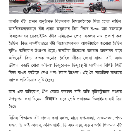
আনকি বঁটা প্ৰদান অনুষ্ঠানত বিচাৰকক নিমন্ত্ৰণলৈকে দিয়া হোৱা নাছিল৷
আচৰিতজনকভাৱে বঁটা প্ৰদান অনুষ্ঠানৰ দিনা দিনৰ ৰ-৩০ মান বজাতহে
ফিল্মফেয়াৰৰ ৱেবছাইটত বঁটাৰ নমিনেচন পোৱা সকলৰ নাম প্ৰকাশ কৰা
হৈছিল৷ কিন্তু লক্ষণীয়ভাৱে বঁটা বিজেতাসকলক আগতীয়াকৈ জনোৱা হৈছিল
বুলিও অভিযোগ উত্থাপন হৈছে৷ অসমীয়া চিনেমাত অনবদ্য অৱদানৰ বাবে
অভিনেত্ৰী বিদ্যা ৰাওক জনোৱা হৈছিল জীৱন জোৰা সাধনা বটাঁ, অথচ
স্ক্ৰীণত বজাই থোৱা অডিঅ’ ভিজুৱেলত হিন্দুঃস্থানী সংগীতৰ বিশিষ্ট শিল্পী
বিদ্যা ৰাওৰ ফটোহে দেখা গ’ল৷ ইমান উপেক্ষা৷ এই লৈ সামাজিক মাধ্যমত
ব্যাপক প্ৰতিক্ৰিয়াৰ সৃষ্টি হৈছে৷
আন এক অভিযোগ, গ্ৰীণ ক্ৰোমা ব্যৱহাৰ কৰি অতি দৃষ্টিকটুভাৱে লণ্ডনত
উপস্থাপন কৰা চিনেমা
‘চিকাৰ’
ৰ বাবে শ্ৰেষ্ঠ প্ৰডাকচন ডিজাইনৰ বটাঁ দিয়া
হৈছে৷
বিভিন্ন শিতানত বঁটা প্ৰদান কৰা নহ’ল, মানে ৰূপ-সজ্জা, সাজ-সজ্জা, শব্দ-
সজ্জা, ডি আই কালাৰ, কৰিঅ’গ্ৰাফী, ভি এফ এক্স, এক্সন আদি শিতানত বঁটা