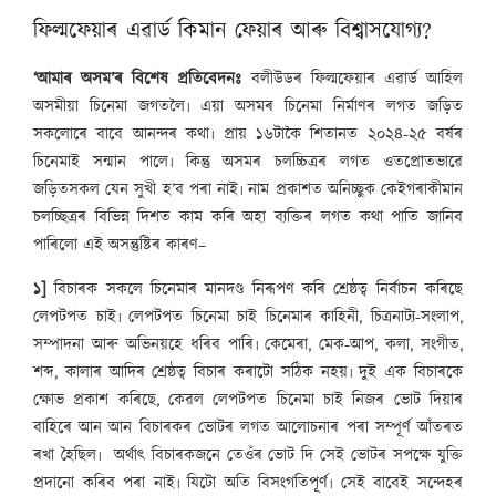
ফিল্মফেয়াৰ এৱাৰ্ড কিমান ফেয়াৰ আৰু বিশ্বাসযোগ্য?
‘আমাৰ অসম’ৰ বিশেষ প্ৰতিবেদনঃ
বলীউডৰ ফিল্মফেয়াৰ এৱাৰ্ড আহিল
অসমীয়া চিনেমা জগতলৈ৷ এয়া অসমৰ চিনেমা নিৰ্মাণৰ লগত জড়িত
সকলোৰে বাবে আনন্দৰ কথা৷ প্ৰায় ১৬টাকৈ শিতানত ২০২৪-২৫ বৰ্ষৰ
চিনেমাই সন্মান পালে৷ কিন্তু অসমৰ চলচ্চিত্ৰৰ লগত ওতপ্ৰোতভাৱে
জড়িতসকল যেন সুখী হ’ব পৰা নাই৷ নাম প্ৰকাশত অনিচ্ছুক কেইগৰাকীমান
চলচ্ছিত্ৰৰ বিভিন্ন দিশত কাম কৰি অহা ব্যক্তিৰ লগত কথা পাতি জানিব
পাৰিলো এই অসন্তুষ্টিৰ কাৰণ–
১]
বিচাৰক সকলে চিনেমাৰ মানদণ্ড নিৰূপণ কৰি শ্ৰেষ্ঠত্ব নিৰ্বাচন কৰিছে
লেপটপত চাই৷ লেপটপত চিনেমা চাই চিনেমাৰ কাহিনী, চিত্ৰনাট্য-সংলাপ,
সম্পাদনা আৰু অভিনয়হে ধৰিব পাৰি৷ কেমেৰা, মেক-আপ, কলা, সংগীত,
শব্দ, কালাৰ আদিৰ শ্ৰেষ্ঠত্ব বিচাৰ কৰাটো সঠিক নহয়৷ দুই এক বিচাৰকে
ক্ষোভ প্ৰকাশ কৰিছে, কেৱল লেপটপত চিনেমা চাই নিজৰ ভোট দিয়াৰ
বাহিৰে আন আন বিচাৰকৰ ভোটৰ লগত আলোচনাৰ পৰা সম্পূৰ্ণ আঁতৰত
ৰখা হৈছিল৷ অৰ্থাৎ বিচাৰকজনে তেওঁৰ ভোট দি সেই ভোটৰ সপক্ষে যুক্তি
প্ৰদানো কৰিব পৰা নাই৷ যিটো অতি বিসংগতিপূৰ্ণ৷ সেই বাবেই সন্দেহৰ