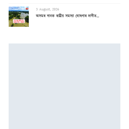
3 August, 2026
অসমৰ বানক ৰাষ্ট্ৰীয় সমস্যা ঘোষণাৰ দাবীত...
3 August, 2026
বানাক্ৰান্তক ১০ লাখ টকাকৈ নিদিলে মুখ্যমন...
2 August, 2026
অৰুণাচল-নাগালেণ্ডত ধাৰাসাৰ বৰষুণ, বুকু ক...