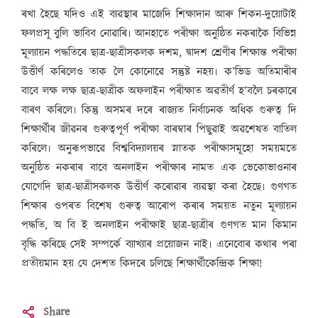
ৰখা হৈছে যদিও এই ব্যৱস্থাৰ মাজেদি শিক্ষাদান আৰু শিকন-দুয়োটাই
ফলপ্ৰসূ বুলি ভাবিব নোৱাৰি৷ আনহাতে পৰীক্ষা অনুষ্ঠিত নকৰাকৈ বিভিন্ন
মূল্যায়ন পদ্ধতিৰে ছাত্ৰ-ছাত্ৰীসকলক দশম, দ্বাদশ শ্ৰেণীৰ শিক্ষান্ত পৰীক্ষা
উত্তীৰ্ণ কৰিলেও তাক লৈ কোনোৱে সন্তুষ্ট নহয়৷ ক’ভিড অতিমাৰীৰ
বাবে লক্ষ লক্ষ ছাত্ৰ-ছাত্ৰীক অফলাইন পৰীক্ষাত অৱতীৰ্ণ হ’বলৈ চৰকাৰে
বাৰণ কৰিলে৷ কিন্তু অসমৰ দৰে ৰাজ্যত নিৰ্বাচনক অধিক গুৰুত্ব দি
শিক্ষাৰ্থীৰ জীৱনৰ গুৰুত্বপূৰ্ণ পৰীক্ষা বাৰম্বাৰ পিছুৱাই অৱশেষত বাতিল
কৰিলে৷ অনুৰূপভাৱে বিশ্ববিদ্যালয়ৰ স্নাতক পৰীক্ষাসমূহো সময়মতে
অনুষ্ঠিত নকৰাৰ বাবে অনলাইন পৰীক্ষাৰ নামত এক ভেকোভাওনাৰ
যোগেদি ছাত্ৰ-ছাত্ৰীসকলক উত্তীৰ্ণ কৰোৱাৰ ব্যৱস্থা কৰা হৈছে৷ গুণগত
শিক্ষাৰ ওপৰত বিশেষ গুৰুত্ব আৰোপ কৰাৰ সময়ত নতুন মূল্যায়ন
পদ্ধতি, অ বি ই অনলাইন পৰীক্ষাই ছাত্ৰ-ছাত্ৰীৰ গুণগত মান কিমান
বৃদ্ধি কৰিছে সেই সম্পৰ্কে ব্যাখ্যাৰ প্ৰয়োজন নাই৷ এনেবোৰ কথাৰ পৰা
প্ৰতীয়মান হয় যে দেশত কিদৰে চলিছে শিক্ষাৰ্থীকেন্দ্ৰিক শিক্ষা!
Share