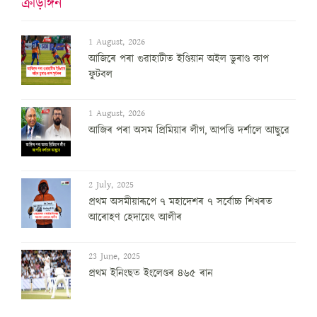
ক্ৰীড়াঙ্গন
1 August, 2026
আজিৰে পৰা গুৱাহাটীত ইণ্ডিয়ান অইল ডুৰাণ্ড কাপ
ফুটবল
1 August, 2026
আজিৰ পৰা অসম প্ৰিমিয়াৰ লীগ, আপত্তি দৰ্শালে আছুৱে
2 July, 2025
প্ৰথম অসমীয়াৰূপে ৭ মহাদেশৰ ৭ সৰ্বোচ্চ শিখৰত
আৰোহণ হেদায়েৎ আলীৰ
23 June, 2025
প্ৰথম ইনিংছত ইংলেণ্ডৰ ৪৬৫ ৰান