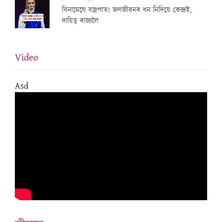
বিনামেঘে বজ্ৰপাত! জলজীৱনৰ ধন নিদিয়ে কেন্দ্ৰই,
দায়িত্ব ৰাজ্যলৈ
Video
Asd