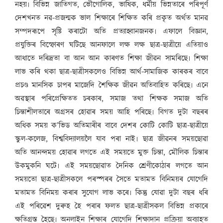
নহয়৷ বিভিন্ন জাতিগত, ভৌগোলিক, ভাষিক, ধৰ্মীয় ভিন্নতাৰে পৰিপূৰ্ণ
দেশখনত নৱ-প্ৰজন্মক ভাল শিক্ষাৰে শিক্ষিত কৰি প্ৰকৃত অৰ্থত মানৱ
সম্পদৰূপে সৃষ্টি কৰাটো অতি প্ৰত্যাহ্বানজনক৷ এফালে বিজ্ঞান,
প্ৰযুক্তিৰ বিস্ফোৰণ ঘটিছে আনফালে লক্ষ লক্ষ ছাত্ৰ-ছাত্ৰীয়ে এতিয়াও
আধাতে দৰিদ্ৰতা বা আন আন কাৰণত শিক্ষা জীৱন সামৰিছে৷ শিক্ষা
লাভ কৰি থকা ছাত্ৰ-ছাত্ৰীসকলেও বিভিন্ন আৰ্থ-সামাজিক কাৰকৰ বাবে
প্ৰচণ্ড মানসিক চাপৰ মাজেদি শৈক্ষিক জীৱন অতিবাহিত কৰিছে৷ এনে
অৱস্থাৰ পৰিপ্ৰেক্ষিতত চৰকাৰ, সমাজ তথা শিক্ষক সমাজ অতি
চিন্তাশীলতাৰে অগ্ৰসৰ হোৱাৰ সময় আহি পৰিছে৷ বিগত দুটা বছৰৰ
অধিক সময় ক’ভিড অতিমাৰীৰ বাবে দেশৰ কোটি কোটি ছাত্ৰ-ছাত্ৰীয়ে
স্কুল-কলেজ, বিশ্ববিদ্যালয়লৈ যাব পৰা নাই৷ ছাত্ৰ জীৱনৰ সময়ছোৱা
অতি আনন্দময় হোৱাৰ লগতে এই সময়তে মুক্ত চিন্তা, মৌলিক চিন্তাৰ
উকমুকনি ঘটে৷ এই সময়ছোৱাত দৈনিক শ্ৰেণীকোঠাৰ লগতে আন
সময়তো ছাত্ৰ-ছাত্ৰীসকলে পৰস্পৰৰ সৈতে মতামত বিনিময়ৰ যোগেদি
মতামত বিনিময় কৰাৰ সুযোগ লাভ কৰে৷ কিন্তু যোৱা দুটা বছৰ ধৰি
এই পৰিৱেশ দুৰুহ হৈ পৰাৰ ফলত ছাত্ৰ-ছাত্ৰীসকল বিভিন্ন প্ৰকাৰে
ক্ষতিগ্ৰস্ত হৈছে৷ অনলাইন শিক্ষাৰ যোগেদি শিক্ষাদান প্ৰক্ৰিয়া অব্যাহত