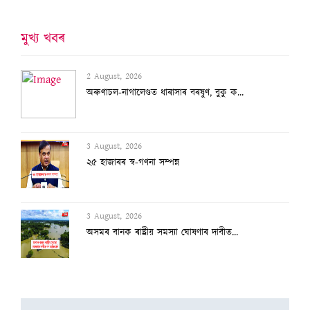
মুখ্য খবৰ
2 August, 2026
অৰুণাচল-নাগালেণ্ডত ধাৰাসাৰ বৰষুণ, বুকু ক...
3 August, 2026
২৫ হাজাৰৰ স্ব-গণনা সম্পন্ন
3 August, 2026
অসমৰ বানক ৰাষ্ট্ৰীয় সমস্যা ঘোষণাৰ দাবীত...
3 August, 2026
বানাক্ৰান্তক ১০ লাখ টকাকৈ নিদিলে মুখ্যমন...