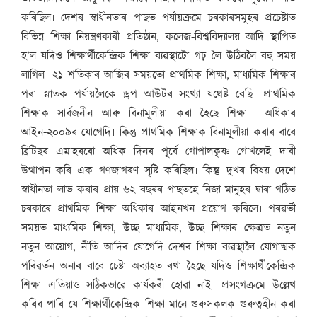
কৰিছিল৷ দেশৰ স্বাধীনতাৰ পাছত পৰ্যায়ক্ৰমে চৰকাৰসমূহৰ প্ৰচেষ্টাত
বিভিন্ন শিক্ষা নিয়ন্ত্ৰণকাৰী প্ৰতিষ্ঠান, কলেজ-বিশ্ববিদ্যালয় আদি স্থাপিত
হ’ল যদিও শিক্ষাৰ্থীকেন্দ্ৰিক শিক্ষা ব্যৱস্থাটো গঢ় লৈ উঠিবলৈ বহু সময়
লাগিল৷ ২১ শতিকাৰ আজিৰ সময়তো প্ৰাথমিক শিক্ষা, মাধ্যমিক শিক্ষাৰ
পৰা স্নাতক পৰ্যায়লৈকে ড্ৰপ আউটৰ সংখ্যা যথেষ্ট বেছি৷ প্ৰাথমিক
শিক্ষাক সাৰ্বজনীন আৰু বিনামূলীয়া কৰা হৈছে শিক্ষা অধিকাৰ
আইন-২০০৯ৰ যোগেদি৷ কিন্তু প্ৰাথমিক শিক্ষাক বিনামূলীয়া কৰাৰ বাবে
ব্ৰিটিছৰ এমাহৰৰো অধিক দিনৰ পূৰ্বে গোপালকৃষ্ণ গোখলেই দাবী
উত্থাপন কৰি এক গণজাগৰণ সৃষ্টি কৰিছিল৷ কিন্তু দুখৰ বিষয় দেশে
স্বাধীনতা লাভ কৰাৰ প্ৰায় ৬২ বছৰৰ পাছতহে নিজা মানুহৰ দ্বাৰা গঠিত
চৰকাৰে প্ৰাথমিক শিক্ষা অধিকাৰ আইনখন প্ৰয়োগ কৰিলে৷ পৰৱৰ্তী
সময়ত মাধ্যমিক শিক্ষা, উচ্ছ মাধ্যমিক, উচ্ছ শিক্ষাৰ ক্ষেত্ৰত নতুন
নতুন আয়োগ, নীতি আদিৰ যোগেদি দেশৰ শিক্ষা ব্যৱস্থালৈ যোগাত্মক
পৰিৱৰ্তন অনাৰ বাবে চেষ্টা অব্যাহত ৰখা হৈছে যদিও শিক্ষাৰ্থীকেন্দ্ৰিক
শিক্ষা এতিয়াও সঠিকভাৱে কাৰ্যকৰী হোৱা নাই৷ প্ৰসংগক্ৰমে উল্লেখ
কৰিব পাৰি যে শিক্ষাৰ্থীকেন্দ্ৰিক শিক্ষা মানে গুৰুসকলক গুৰুত্বহীন কৰা