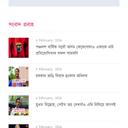
সংবাদ প্ৰবাহ
4 February, 2026
পঞ্চদশ বার্ষিক সদৌ অসম ফেৰেংগাদাও একাংক নাট
প্রতিযোগিতাৰ সফল সামৰণি
4 February, 2026
চৰকাৰ ভাঙি দিয়াৰ হুংকাৰ অখিলৰ
4 February, 2026
মুখত বিদ্ৰোহ, পেটত ভয় দেৰগাঁও এৰি নিদিয়ে অগপই
4 February, 2026