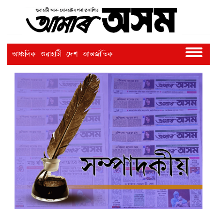
আঞ্চলিক
গুৱাহাটী
দেশ
আন্তৰ্জাতিক