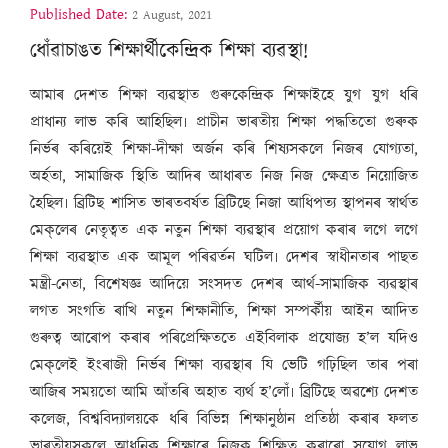
Published Date:
2 August, 2021
ধোঁৱাচাঙত শিক্ষাৰ্থীকেন্দ্ৰিক শিক্ষা ব্যৱস্থা!
আমাৰ দেশত শিক্ষা ব্যৱস্থাত গুৰুকেন্দ্ৰিক শিক্ষাইহে যুগ যুগ ধৰি
প্ৰাধান্য লাভ কৰি আহিছিল৷ প্ৰাচীন ভাৰতীয় শিক্ষা পদ্ধতিতো গুৰুক
নিৰ্ভৰ কৰিয়েই শিক্ষা-দীক্ষা অৰ্জন কৰি শিষ্যসকলে নিজৰ যোগ্যতা,
অৰ্হতা, সামাজিক স্থিতি আদিৰ আধাৰত নিজ নিজ ক্ষেত্ৰত নিয়োজিত
হৈছিল৷ ব্ৰিটিছ শাসিত ভাৰতবৰ্ষত ব্ৰিটিছে নিজা আধিপত্য স্থাপনৰ স্বাৰ্থত
মেক্‌লেৰ নেতৃত্বত এক নতুন শিক্ষা ব্যৱস্থাৰ প্ৰয়োগ কৰাৰ লগে লগে
শিক্ষা ব্যৱস্থাত এক আমূল পৰিৱৰ্তন ঘটিল৷ দেশৰ স্বাধীনতাৰ পাছত
মন্ত্ৰী-নেতা, বিশেষজ্ঞ আদিয়ে সংসদত দেশৰ আৰ্থ-সামাজিক ব্যৱস্থাৰ
লগত সংগতি ৰাখি নতুন শিক্ষানীতি, শিক্ষা সম্পৰ্কীয় আইন আদিত
গুৰুত্ব আৰোপ কৰাৰ পৰিপ্ৰেক্ষিততে এইবিলাক প্ৰযোজ্য হ’ল যদিও
মেক্‌লেই ইংৰাজী নিৰ্ভৰ শিক্ষা ব্যৱস্থাৰ যি ভেটি গঢ়িছিল তাৰ পৰা
আজিৰ সময়তো আমি আঁতৰি অহাত ব্যৰ্থ হ’লোঁ৷ ব্ৰিটিছে অৱশ্যে দেশত
কলেজ, বিশ্ববিদ্যালয়কে ধৰি বিভিন্ন শিক্ষানুষ্ঠান প্ৰতিষ্ঠা কৰাৰ ফলত
ভাৰতীয়সকলে আধুনিক শিক্ষাৰে নিজক শিক্ষিত কৰাৰো সুযোগ লাভ