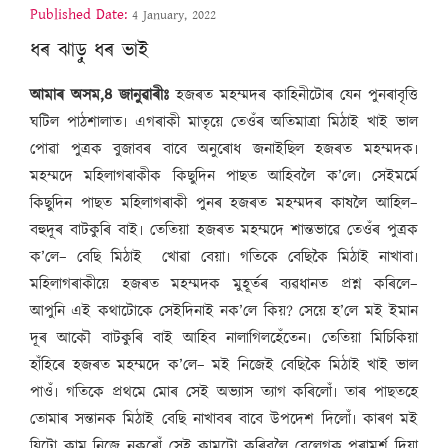
Published Date:
4 January, 2022
ধৰ ঝাড়ু ধৰ ভাই
আমাৰ অসম,৪ জানুৱাৰীঃ
হজৰত মহম্মদৰ কাহিনীটোৰ যেন পুনৰাবৃত্তি
ঘটিল পাঠশালাত৷ এগৰাকী মাতৃয়ে তেওঁৰ অতিমাত্ৰা মিঠাই খাই ভাল
পোৱা পুত্ৰক বুজাবৰ বাবে অনুৰোধ জনাইছিল হজৰত মহম্মদক৷
মহম্মদে মহিলাগৰাকীক কিছুদিন পাছত আহিবলৈ ক’লে৷ সেইমৰ্মে
কিছুদিন পাছত মহিলাগৰাকী পুনৰ হজৰত মহম্মদৰ কাষলৈ আহিল–
বহুদূৰ বাটকুৰি বাই৷ তেতিয়া হজৰত মহম্মদে শান্তভাৱে তেওঁৰ পুত্ৰক
ক’লে– বেছি মিঠাই
খোৱা বেয়া৷ গতিকে বেছিকৈ মিঠাই নাখাবা৷
মহিলাগৰাকীয়ে হজৰত মহম্মদক মুহূৰ্তৰ ব্যৱধানত প্ৰশ্ন কৰিলে–
আপুনি এই কথাটোকে সেইদিনাই নক’লে কিয়? সেয়ে হ’লে মই ইমান
দূৰ আকৌ বাটকুৰি বাই আহিব নালাগিলহেঁতেন৷ তেতিয়া মিচিকিয়া
হাঁহিৰে হজৰত মহম্মদে ক’লে– মই নিজেই বেছিকৈ মিঠাই খাই ভাল
পাওঁ৷ গতিকে প্ৰথমে মোৰ সেই অভ্যাস ত্যাগ কৰিলোঁ৷ তাৰ পাছতহে
তোমাৰ সন্তানক মিঠাই বেছি নাখাবৰ বাবে উপদেশ দিলোঁ৷ কাৰণ মই
যিটো কাম নিজে নকৰোঁ সেই কামটো কৰিবলৈ বেলেগক পৰামৰ্শ দিয়া