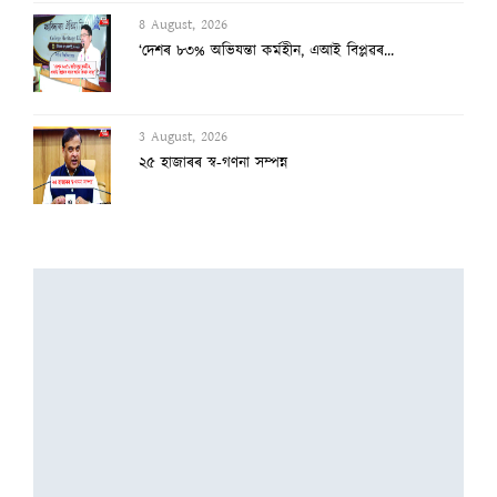
8 August, 2026
‘দেশৰ ৮৩% অভিযন্তা কৰ্মহীন, এআই বিপ্লৱৰ...
3 August, 2026
২৫ হাজাৰৰ স্ব-গণনা সম্পন্ন
3 August, 2026
অসমৰ বানক ৰাষ্ট্ৰীয় সমস্যা ঘোষণাৰ দাবীত...
3 August, 2026
বানাক্ৰান্তক ১০ লাখ টকাকৈ নিদিলে মুখ্যমন...