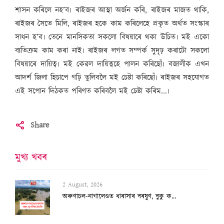
শাসন কৰিলে নহ’ব৷ ৰাইজৰ আস্থা অৰ্জন কৰি, ৰাইজৰ মাজত থাকি,
ৰাইজৰ সৈতে মিলি, ৰাইজৰ হকে কাম কৰিলেহে প্ৰকৃত অৰ্থত সংস্কাৰ
সাধন হ’ব৷ তেনে মানসিকতা সকলো বিষয়াৰে থকা উচিত৷ মই একো
ব্যতিক্ৰম কাম কৰা নাই৷ ৰাইজৰ লগত সম্পৰ্ক সুদৃঢ় কৰাটো সকলো
বিষয়াৰে দায়িত্ব৷ মই কেৱল দায়িত্বহে পালন কৰিছোঁ৷ বজালীক এখন
আদৰ্শ জিলা হিচাপে গঢ়ি তুলিবলৈ মই চেষ্টা কৰিছোঁ৷ ৰাইজৰ সহযোগত
এই সপোন দিঠকত পৰিণত কৰিবলৈ মই চেষ্টা কৰিম...৷
Share
মুখ্য খবৰ
2 August, 2026
অৰুণাচল-নাগালেণ্ডত ধাৰাসাৰ বৰষুণ, বুকু ক...