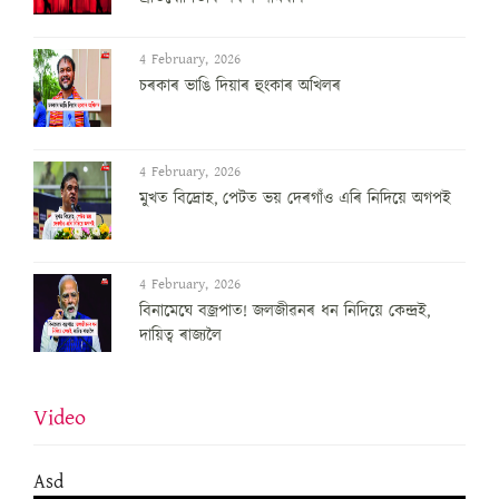
4 February, 2026
চৰকাৰ ভাঙি দিয়াৰ হুংকাৰ অখিলৰ
4 February, 2026
মুখত বিদ্ৰোহ, পেটত ভয় দেৰগাঁও এৰি নিদিয়ে অগপই
4 February, 2026
বিনামেঘে বজ্ৰপাত! জলজীৱনৰ ধন নিদিয়ে কেন্দ্ৰই,
দায়িত্ব ৰাজ্যলৈ
Video
Asd