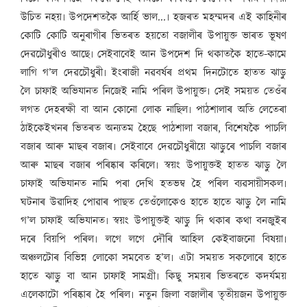
উচিত নহয়৷ উপদেশতকৈ আৰ্হি ভাল...৷ হজৰত মহম্মদৰ এই কাহিনীৰ
কোটি কোটি অনুৰাগীৰ ভিতৰত হয়তো বজালীৰ উপায়ুক্ত ভাৰত ভূষণ
দেৱচৌধুৰীও আছে৷ সেইবাবেই আন উপদেশ দি থকাতকৈ হাতে-কামে
লাগি গ’ল দেৱচৌধুৰী৷ ইংৰাজী নৱবৰ্ষৰ প্ৰথম দিনটোতে হাতত ঝাড়ু
লৈ চাফাই অভিযানত নিজেই নামি পৰিল উপায়ুক্ত৷ সেই সময়ত তেওঁৰ
লগত দেহৰক্ষী বা আন কোনো লোক নাছিল৷ পাঠশালাৰ অতি লেতেৰা
ঠাইকেইখনৰ ভিতৰত অন্যতম হৈছে পাঠশালা বজাৰ, বিশেষকৈ পাচলি
বজাৰ আৰু মাছৰ বজাৰ৷ সেইবাবে দেৱচৌধুৰীয়ে ঝাড়ুৰে পাচলি বজাৰ
আৰু মাছৰ বজাৰ পৰিষ্কাৰ কৰিলে৷ স্বয়ং উপায়ুক্তই হাতত ঝাড়ু লৈ
চাফাই অভিযানত নামি পৰা দেখি হতভম্ব হৈ পৰিল ব্যৱসায়ীসকল৷
ঘটনাৰ উৱাদিহ পোৱাৰ পাছত তেওঁলোকেও হাতে হাতে ঝাড়ু লৈ নামি
গ’ল চাফাই অভিযানত৷ স্বয়ং উপায়ুক্তই ঝাড়ু দি থকাৰ কথা বনজুইৰ
দৰে বিয়পি পৰিল৷ লগে লগে দৌৰি আহিল কেইবাজনো বিষয়া৷
অঞ্চলটোৰ বিভিন্ন লোকো সমবেত হ’ল৷ এটা সময়ত সকলোৰে হাতে
হাতে ঝাড়ু বা আন চাফাই সামগ্ৰী৷ কিছু সময়ৰ ভিতৰতে কদৰ্যময়
এলেকাটো পৰিষ্কাৰ হৈ পৰিল৷ নতুন জিলা বজালীৰ তৃতীয়জন উপায়ুক্ত