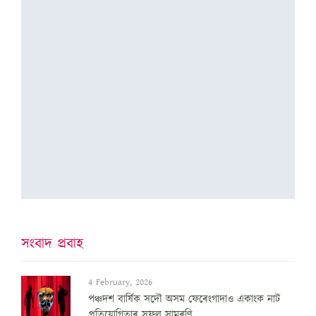
সংবাদ প্ৰবাহ
4 February, 2026
পঞ্চদশ বার্ষিক সদৌ অসম ফেৰেংগাদাও একাংক নাট
প্রতিযোগিতাৰ সফল সামৰণি