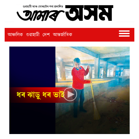
আঞ্চলিক
গুৱাহাটী
দেশ
আন্তৰ্জাতিক