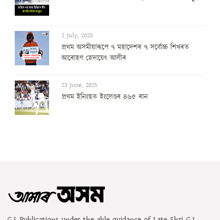
2 July, 2025
প্ৰথম অসমীয়াৰূপে ৭ মহাদেশৰ ৭ সৰ্বোচ্চ শিখৰত
আৰোহণ হেদায়েৎ আলীৰ
23 June, 2025
প্ৰথম ইনিংছত ইংলেণ্ডৰ ৪৬৫ ৰান
G.L.Publications under the able guidance of Late Shri G.L.