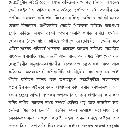
দেৱচৌধুৰীৰ এইটোৱেই একমাত্ৰ ব্যতিক্ৰম কাম নহয়৷ ইয়াৰ আগতেও
তেওঁ কেইবাটাও ব্যতিক্ৰম কাম কৰিছে৷ কেতিয়াবা যদি বজালীৰ নৈ-
উপনৈৰ নামকৰণ কৰি শ্ৰদ্ধা নিৱেদন কৰিছে, কেতিয়াবা আকৌ হঠাতে
কোনো বিদ্যালয়ৰ শ্ৰেণীকোঠাত সোমাই শিক্ষকতা কৰিছে৷ ৰাজপথত
স্থাপন কৰিছে ‘আমাৰ বজালী আমাৰ ফুলনি’ শীৰ্ষক বাগিচা৷ ধাননিত
খেতিয়কৰ সৈতে ধানো কাটিছে উপায়ুক্ত দেৱচৌধুৰীয়ে৷ তেওঁৰ মতে
এতিয়া শাসনৰ পৰিৱৰ্তে শাসকক প্ৰয়োজন ৰাইজৰ সান্নিধ্যৰ৷ সামাজিক
মাধ্যমত ধাৰাবাহিকভাৱে বজালী আৰু মানৱতাৰ বিষয়ে লিখা-মেলা কৰা
দেৱচৌধুৰীৰ অনুশাসন-প্ৰশাসনীয় বিচক্ষণতাও চকুত লগা বিধৰ আৰু
ব্যতিক্ৰম৷ অসমকেশৰী অম্বিকাগিৰি ৰায়চৌধুৰীৰ ‘ধৰ ঝাড়ু ধৰ ভাই’
শীৰ্ষক কবিতাৰ বিশেষ ভক্ত ভাৰতভূষণ দেৱচৌধুৰীয়ে সাংবাদিকৰ
প্ৰশ্নৰ উত্তৰত এইদৰে কয়– প্ৰশাসনৰ কাম কৰাৰ ধৰণ-কৰণ এতিয়া
সলনি হৈছে৷ এতিয়া সম্পৰ্কৰ ওপৰত ভিত্তি কৰি প্ৰশাসনৰ কাম-কাজ
কৰিব লাগিব৷ ৰাইজৰ লগত সম্পৰ্ক যেতিয়া গাঢ় আৰু আন্তৰিক হ’ব,
তেতিয়া যিকোনো চৰকাৰী আঁচনিৰ সফল ৰূপায়ণ সহজসাধ্য হ’ব৷
চৰকাৰ-প্ৰশাসনৰ সকলো কামেই সহজ হ’ব– যদিহে ৰাইজে হাত
উজান দিয়ে৷ প্ৰশাসনীয় বিষয়াসকলে ৰাইজৰ ওপৰত ক্ষমতা দেখুৱাই