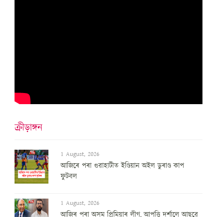
ক্ৰীড়াঙ্গন
1 August, 2026
আজিৰে পৰা গুৱাহাটীত ইণ্ডিয়ান অইল ডুৰাণ্ড কাপ
ফুটবল
1 August, 2026
আজিৰ পৰা অসম প্ৰিমিয়াৰ লীগ, আপত্তি দৰ্শালে আছুৱে