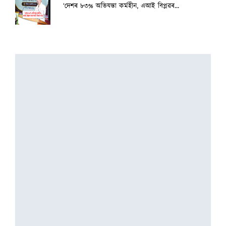
‘দেশৰ ৮৩% অভিযন্তা কৰ্মহীন, এআই বিপ্লৱৰ...
3 August, 2026
২৫ হাজাৰৰ স্ব-গণনা সম্পন্ন
3 August, 2026
অসমৰ বানক ৰাষ্ট্ৰীয় সমস্যা ঘোষণাৰ দাবীত...