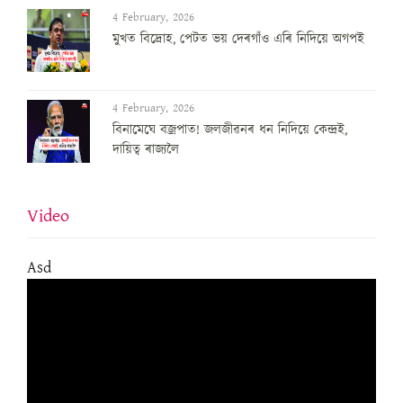
4 February, 2026
মুখত বিদ্ৰোহ, পেটত ভয় দেৰগাঁও এৰি নিদিয়ে অগপই
4 February, 2026
বিনামেঘে বজ্ৰপাত! জলজীৱনৰ ধন নিদিয়ে কেন্দ্ৰই,
দায়িত্ব ৰাজ্যলৈ
Video
Asd