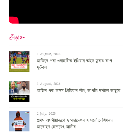
ক্ৰীড়াঙ্গন
1 August, 2026
আজিৰে পৰা গুৱাহাটীত ইণ্ডিয়ান অইল ডুৰাণ্ড কাপ
ফুটবল
1 August, 2026
আজিৰ পৰা অসম প্ৰিমিয়াৰ লীগ, আপত্তি দৰ্শালে আছুৱে
2 July, 2025
প্ৰথম অসমীয়াৰূপে ৭ মহাদেশৰ ৭ সৰ্বোচ্চ শিখৰত
আৰোহণ হেদায়েৎ আলীৰ