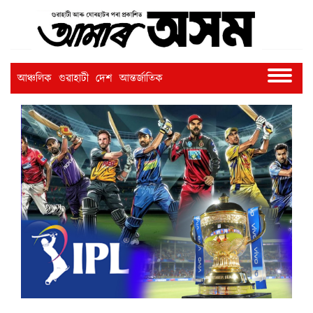
আঞ্চলিক
গুৱাহাটী
দেশ
আন্তৰ্জাতিক