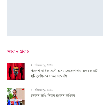
সংবাদ প্ৰবাহ
4 February, 2026
পঞ্চদশ বার্ষিক সদৌ অসম ফেৰেংগাদাও একাংক নাট
প্রতিযোগিতাৰ সফল সামৰণি
4 February, 2026
চৰকাৰ ভাঙি দিয়াৰ হুংকাৰ অখিলৰ