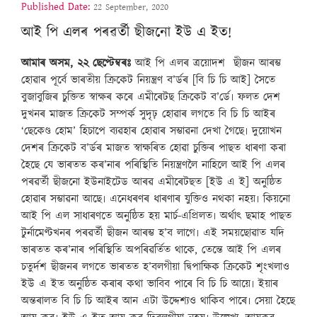
Published Date:
22 September, 2020
আই পি এলৰ পৰৱৰ্তী ছীজনো ইউ এ ইত!
আমাৰ অসম, ২২ ছেপ্টেম্বৰঃ
আই পি এলৰ ত্ৰয়োদশ ছীজন আৰম্ভ
হোৱাৰ পূৰ্বে ভাৰতীয় ক্ৰিকেট নিয়ন্ত্ৰণ ব’ৰ্ডৰ [বি চি চি আই] সৈতে
বুজাবুজিৰ চুক্তিত স্বাক্ষৰ কৰে এমীৰেটছ ক্ৰিকেট ব’ৰ্ডে৷ ফলত দেশ
দুখনৰ মাজত ক্ৰিকেট সম্পৰ্ক সুদৃঢ় হোৱাৰ লগতে বি চি চি আইৰ
‘ছেকেণ্ড হোম’ হিচাপে ব্যৱহাৰ হোৱাৰ সম্ভাৱনা দেখা গৈছে৷ দুয়োখন
দেশৰ ক্ৰিকেট ব’ৰ্ডৰ মাজত স্বাক্ষৰিত হোৱা চুক্তিৰ পাছত ধাৰণা কৰা
হৈছে যে ভাৰতত কৰ’নাৰ পৰিস্থিতি নিয়ন্ত্ৰণলৈ নাহিলে আই পি এলৰ
পৰৱৰ্তী ছীজনো ইউনাইটেড আৰৱ এমীৰেটছত [ইউ এ ই] অনুষ্ঠিত
হোৱাৰ সম্ভাৱনা আছে৷ এনেধৰণৰ ধাৰণাৰ যুক্তিও নথকা নহয়৷ কিয়নো
আই পি এল সাধাৰণতে অনুষ্ঠিত হয় মাৰ্চ-এপ্ৰিলত৷ অৰ্থাৎ ছমাহ পাছত
টুৰ্নামেণ্টখনৰ পৰৱৰ্তী ছীজন আৰম্ভ হ’ব লাগে৷ এই সময়ছোৱাত যদি
ভাৰতত কৰ’নাৰ পৰিস্থিতি অপৰিৱৰ্তিত থাকে, তেন্তে আই পি এলৰ
চতুৰ্দশ ছীজনৰ লগতে ভাৰতত হ’বলগীয়া দ্বিপাক্ষিক ক্ৰিকেট শৃংখলাও
ইউ এ ইত অনুষ্ঠিত কৰাৰ কথা ভাবিব পাৰে বি চি চি আয়ে৷ ইয়াৰ
অন্তৰালত বি চি চি আইৰ আন এটা উদ্দেশ্যও থাকিব পাৰে৷ সেয়া হৈছে