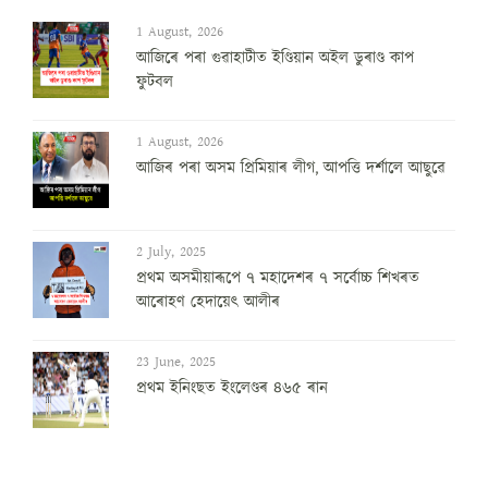
1 August, 2026
আজিৰে পৰা গুৱাহাটীত ইণ্ডিয়ান অইল ডুৰাণ্ড কাপ
ফুটবল
1 August, 2026
আজিৰ পৰা অসম প্ৰিমিয়াৰ লীগ, আপত্তি দৰ্শালে আছুৱে
2 July, 2025
প্ৰথম অসমীয়াৰূপে ৭ মহাদেশৰ ৭ সৰ্বোচ্চ শিখৰত
আৰোহণ হেদায়েৎ আলীৰ
23 June, 2025
প্ৰথম ইনিংছত ইংলেণ্ডৰ ৪৬৫ ৰান