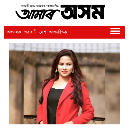
আঞ্চলিক
গুৱাহাটী
দেশ
আন্তৰ্জাতিক