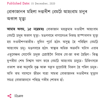
Published Date:
15 December, 2020
বোকাজানৰ মহিলা দণ্ডাধীশ বেমঠৈ আহংবাম চানুৰ
অকাল মৃত্যু
আমাৰ অসম, ১৫ নৱেম্বৰঃ
বোকাজান মহকুমাৰ দণ্ডাধীশ আহংবাম
বেমঠৈ চানুৰ অকাল মৃত্যু। মঙলবাৰে নাগালেণ্ডৰ নিকছ হাস্পতালত মৃত্যু
হয় দণ্ডাধীশগৰাকীৰ। দুদিন পূৰ্বে হঠাৎ অসুস্থ হৈ পৰিছিল বেমঠৈ
আহংবাম চানু৷ মঙলবাৰে হঠাৎ স্বাস্থ্যৰ অধিক অৱনতি ঘটাত এয়াৰ
এম্বুলেঞ্চৰ যোগেদি চানুক চেন্নাইলৈ নিয়াৰ যো-জা কৰা হৈছিল। কিন্তু
দুপৰীয়া শেষ নিশ্বাস ত্যাগ কৰে বেমঠৈ আহংবাম চানুৱে। চিকিৎসকে
প্ৰকাশ কৰা অনুসৰি বৃক্ক আৰু যকৃত দুয়োটাই বিকল হৈ পৰিল চানুৰ।
অতি কম বয়সতে জীৱন যাত্ৰা সামৰা বোকাজানৰ দণ্ডাধীশৰ মৃত্যুত
সমগ্ৰ বোকাজানতে পৰিছে গভীৰ শোকৰ ছাঁ৷
Share