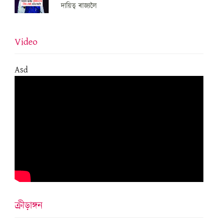
দায়িত্ব ৰাজ্যলৈ
Video
Asd
ক্ৰীড়াঙ্গন