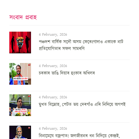
সংবাদ প্ৰবাহ
4 February, 2026
পঞ্চদশ বার্ষিক সদৌ অসম ফেৰেংগাদাও একাংক নাট
প্রতিযোগিতাৰ সফল সামৰণি
4 February, 2026
চৰকাৰ ভাঙি দিয়াৰ হুংকাৰ অখিলৰ
4 February, 2026
মুখত বিদ্ৰোহ, পেটত ভয় দেৰগাঁও এৰি নিদিয়ে অগপই
4 February, 2026
বিনামেঘে বজ্ৰপাত! জলজীৱনৰ ধন নিদিয়ে কেন্দ্ৰই,