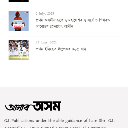
2 July, 2025
প্ৰথম অসমীয়াৰূপে ৭ মহাদেশৰ ৭ সৰ্বোচ্চ শিখৰত
আৰোহণ হেদায়েৎ আলীৰ
23 June, 2025
প্ৰথম ইনিংছত ইংলেণ্ডৰ ৪৬৫ ৰান
G.L.Publications under the able guidance of Late Shri G.L.