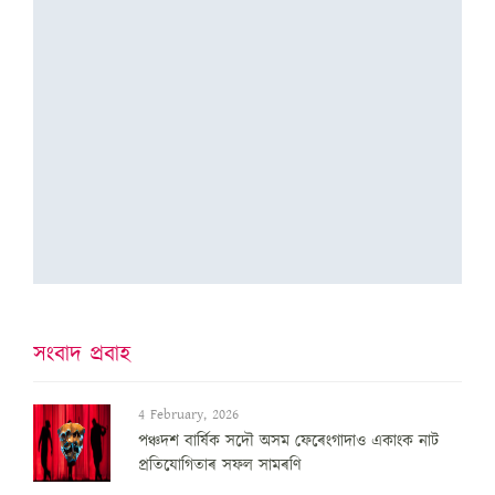
সংবাদ প্ৰবাহ
4 February, 2026
পঞ্চদশ বার্ষিক সদৌ অসম ফেৰেংগাদাও একাংক নাট
প্রতিযোগিতাৰ সফল সামৰণি