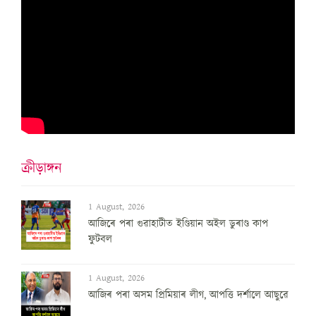
ক্ৰীড়াঙ্গন
1 August, 2026
আজিৰে পৰা গুৱাহাটীত ইণ্ডিয়ান অইল ডুৰাণ্ড কাপ
ফুটবল
1 August, 2026
আজিৰ পৰা অসম প্ৰিমিয়াৰ লীগ, আপত্তি দৰ্শালে আছুৱে