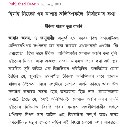
Published Date:
7 January, 2021
হিমাই নিজেই গম নাপায় অলিম্পিকলৈ ‘নিৰ্বাচন’ৰ কথা
টকিঅ’ যাত্ৰাৰ ভুৱা বাতৰি
আমাৰ অসম, ৭ জানুৱাৰীঃ
অনূৰ্ধ্ব ২০ বছৰৰ বিশ্ব এথলেটিকছ
চেম্পিয়নশ্বিপত স্বৰ্ণপদক জয় কৰা ভাৰতৰ প্ৰথমগৰাকী এথলীট ‘ধিং
এক্সপ্ৰেছ’ হিমা দাসে টকিঅ’ অলিম্পিকলৈ যোগ্যতা অৰ্জন কৰা বুলি
ছ’চিয়েল মিডিয়া আৰু একাংশ সংবাদ মাধ্যমত প্ৰচাৰ কৰা এটা ভুৱা
বাতৰিয়ে সৃষ্টি কৰিছে এক বিভ্ৰান্তিকৰ পৰিস্থিতিৰ৷ বাতৰিটোত কোৱা
হৈছিল যে, জুলাইত হ’বলগীয়া টকিঅ’ অলিম্পিকৰ বাবে ভাৰতৰ
মহিলাৰ ৪*১০০ ৰিলে দলটোৱে যোগ্যতা অৰ্জন কৰিছে আৰু উক্ত
দলটোৰ অন্যতম সদস্য হৈছে অসমকন্যা হিমা দাস৷ আমোদজনক
কথাটো হৈছে যে, হিমাই অলিম্পিকলৈ যোগ্যতা অৰ্জন কৰাৰ বাতৰি
ছ’চিয়েল মিডিয়াত বিয়পি পৰাৰ সময়ত এথলীটগৰাকীৰ লগতে
প্ৰশিক্ষক নিপন দাস আছিল এই বিষয়টোত সম্পূৰ্ণ অজ্ঞ৷ অসম
এথলেটিকছ সন্থাৰ হাততো নাছিল এই বিষয়ে কোনো তথ্য৷ আনহাতে,