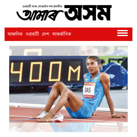
আঞ্চলিক
গুৱাহাটী
দেশ
আন্তৰ্জাতিক