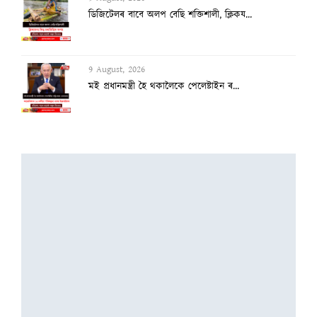
ডিজিটেলৰ বাবে অলপ বেছি শক্তিশালী, ক্লিকয...
9 August, 2026
মই প্ৰধানমন্ত্ৰী হৈ থকালৈকে পেলেষ্টাইন ৰ...
9 August, 2026
প্ৰতি ৬ মিনিটত এটা অকালমৃত্যু!
9 August, 2026
ড্ৰাগ টেষ্টত ব্যৰ্থ ফুকেট–দিল্লী বিমানৰ...