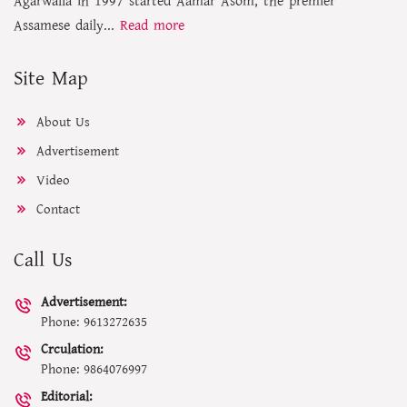
Agarwalla in 1997 started Aamar Asom, the premier
Assamese daily...
Read more
Site Map
About Us
Advertisement
Video
Contact
Call Us
Advertisement:
Phone: 9613272635
Crculation:
Phone: 9864076997
Editorial: