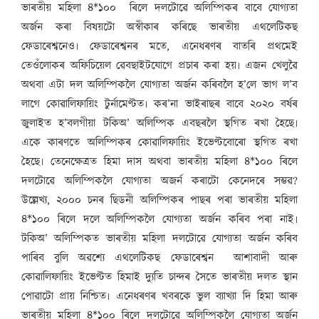
ভাৰতীয় মহিলা ৪*১০০ ৰিলে দলটোৱে অলিম্পিকৰ বাবে যোগ্যতা
অৰ্জন কৰা বিষয়টো অস্বীকাৰ কৰিছে ভাৰতীয় এথলেটিকছ
ফেডাৰেশ্বনেও৷ ফেডাৰেশ্বনৰ মতে, এনেধৰণৰ বাতৰি প্ৰথমেই
তেওঁলোকৰ অফিচিয়েল ৱেবছাইটযোগে প্ৰচাৰ কৰা হয়৷ এজন খেলুৱৈ
অথবা এটা দল অলিম্পিকলৈ যোগ্যতা অৰ্জন কৰিবলৈ হ’লে ভাগ ল’ব
লাগে কোৱালিফায়িং টুৰ্নামেণ্টত৷ কৰ’না ভাইৰাছৰ বাবে ২০২০ বৰ্ষৰ
জুলাইত হ’বলগীয়া টকিঅ’ অলিম্পিক এবছৰলৈ স্থগিত ৰখা হৈছে৷
একে কাৰণতে অলিম্পিকৰ কোৱালিফায়িং ইভেণ্টবোৰো স্থগিত ৰখা
হৈছে৷ তেনেক্ষেত্ৰত হিমা দাস অথবা ভাৰতীয় মহিলা ৪*১০০ ৰিলে
দলটোৱে অলিম্পিকলৈ যোগ্যতা অজৰ্ন কৰাটো কেনেদৰে সম্ভৱ?
উল্লেখ্য, ২০০০ চনৰ ছিডনী অলিম্পিকৰ পাছৰ পৰা ভাৰতীয় মহিলা
৪*১০০ ৰিলে দলে অলিম্পিকলৈ যোগ্যতা অৰ্জন কৰিব পৰা নাই৷
টকিঅ’ অলিম্পিকত ভাৰতীয় মহিলা দলটোৱে যোগ্যতা অৰ্জন কৰিব
পাৰিব বুলি অৱশ্যে এথলেটিকছ ফেডাৰেশ্বন আশাবাদী আৰু
কোৱালিফায়িং ইভেণ্টত হিমাই দ্যুতি চান্দৰ সৈতে ভাৰতীয় দলত স্থান
পোৱাটো প্ৰায় নিশ্চিত৷ এনেধৰণৰ খবৰকে ভুল ব্যাখ্যা দি হিমা আৰু
ভাৰতীয় মহিলা ৪*১০০ ৰিলে দলটোৱে অলিম্পিকলৈ যোগ্যতা অৰ্জন