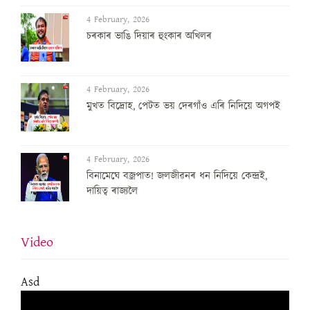
4 February, 2026
চৰকাৰ ভাঙি দিয়াৰ হুংকাৰ অখিলৰ
4 February, 2026
মুখত বিদ্ৰোহ, পেটত ভয় দেৰগাঁও এৰি নিদিয়ে অগপই
4 February, 2026
বিনামেঘে বজ্ৰপাত! জলজীৱনৰ ধন নিদিয়ে কেন্দ্ৰই,
দায়িত্ব ৰাজ্যলৈ
Video
Asd