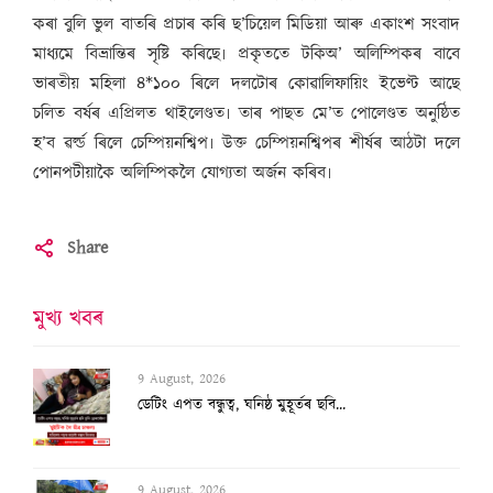
কৰা বুলি ভুল বাতৰি প্ৰচাৰ কৰি ছ’চিয়েল মিডিয়া আৰু একাংশ সংবাদ
মাধ্যমে বিভ্ৰান্তিৰ সৃষ্টি কৰিছে৷ প্ৰকৃততে টকিঅ’ অলিম্পিকৰ বাবে
ভাৰতীয় মহিলা ৪*১০০ ৰিলে দলটোৰ কোৱালিফায়িং ইভেণ্ট আছে
চলিত বৰ্ষৰ এপ্ৰিলত থাইলেণ্ডত৷ তাৰ পাছত মে’ত পোলেণ্ডত অনুষ্ঠিত
হ’ব ৱৰ্ল্ড ৰিলে চেম্পিয়নশ্বিপ৷ উক্ত চেম্পিয়নশ্বিপৰ শীৰ্ষৰ আঠটা দলে
পোনপটীয়াকৈ অলিম্পিকলৈ যোগ্যতা অৰ্জন কৰিব৷
Share
মুখ্য খবৰ
9 August, 2026
ডেটিং এপত বন্ধুত্ব, ঘনিষ্ঠ মুহূৰ্তৰ ছবি...
9 August, 2026