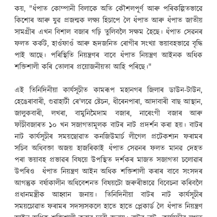
কয়, "ধঁপাত কোম্পানী বিলাকে অতি কৌশলপূৰ্ণ আৰু পৰিকল্পিতভাৱে
কিশোৰ আৰু যুৱ প্ৰজন্মক লক্ষ্য হিচাপে লৈ ধঁপাত আৰু ধঁপাত জাতীয়
সামগ্ৰীৰ এখন বিশাল বজাৰ গঢ়ি তুলিবলৈ সক্ষম হৈছে। ধঁপাত সেৱনৰ
ফলত কৰ্কট, হাওঁফাওঁ আৰু হৃদজনিত ৰোগীৰ সংখ্যা ভয়াবহভাৱে বৃদ্ধি
পাই আছে। পৰিস্থিতি নিয়ন্ত্ৰণৰ বাবে ধঁপাত নিয়ন্ত্ৰণ আইনক অধিক
শক্তিশালী কৰি তোলাৰ প্ৰয়োজনীয়তা আহি পৰিছে।"
এই তিনিদিনীয়া কাৰ্যসূচীত কামৰূপ মহানগৰ জিলাৰ ডাউন-টাউন,
হেঙেৰাবাৰী, গুৱাহাটী ৰে'লৱে ষ্টেচন, ধীৰেনপাৰা, আদাবাৰী বাছ আস্থান,
জালুকবাৰী, লখৰা, বামুনিমৈদাম বজাৰ, নাৰেংগী বজাৰ আৰু
ফাঁচীবজাৰত ১০ খন সজাগতামূলক বাটৰ নাট প্ৰদৰ্শন কৰা হয়। বাটৰ
নাট কাৰ্যসূচীৰ সময়ছোৱাত কনজিউমাৰ্চ লীগেল প্ৰটেকশ্যন ফৰামৰ
সচিব অধিবক্তা অজয় হাজৰিকাই ধঁপাত সেৱনৰ ফলত মানৱ দেহত
পৰা ভয়াবহ প্ৰভাৱৰ বিষয়ে উপস্থিত দৰ্শকৰ মাজত সজাগতা চলোৱাৰ
উপৰিও ধঁপাত নিয়ন্ত্ৰণ আইন অধিক শক্তিশালী কৰাৰ বাবে সংসদৰ
আগন্তুক বৰ্ষাকালীন অধিবেশনত বিষয়টো জৰুৰীভাৱে বিবেচনা কৰিবলৈ
প্ৰধানমন্ত্ৰীক আহ্বান জনায়। তিনিদিনীয়া বাটৰ নাট কাৰ্যসূচীৰ
সময়চোৱাত ফৰামৰ সদস্যসকলে হাতে হাতে প্লেকাৰ্ড লৈ ধঁপাত নিয়ন্ত্ৰণ