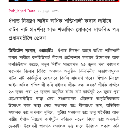
Published Date:
25 June, 2023
ধঁপাত নিয়ন্ত্ৰণ আইন অধিক শক্তিশালী কৰাৰ দাবীৰে
বাটৰ নাট প্ৰদৰ্শনঃ সাত শতাধিক লোকৰে স্বাক্ষৰিত পত্ৰ
প্ৰধানমন্ত্ৰীলৈ প্ৰেৰণ
ডিজিটেল সংবাদ, গুৱাহাটীঃ
ধঁপাত নিয়ন্ত্ৰণ আইন অধিক শক্তিশালী
কৰাৰ দাবীৰে কনজিউমাৰ্চ লীগেল প্ৰটেকশ্যন ফৰামৰ উদ্যোগত আৰু
কনজিউমাৰ ভয়েচ, নতুন দিল্লীৰ সহযোগত ২৩ জুনৰ পৰা কামৰূপ
মহানগৰ জিলাৰ বিভিন্ন অঞ্চলত অনুষ্ঠিত তিনিদিনীয়া সজাগতামূলক
বাটৰ নাট কাৰ্যসূচীৰ দেওবাৰে বিয়লি সামৰণি পৰে। 'ধঁপাত নিয়ন্ত্ৰণ
আইন অধিক শক্তিশালী কৰি ৰাইজৰ জীৱন ৰক্ষা কৰক' শীৰ্ষক বার্তাৰে
২৩ জুনৰ পৰা ২৫ জুনলৈ অনুষ্ঠিত বাটৰ নাট কাৰ্যসূচী ২৩ জুনৰ পুৱা
হেঙেৰাবাৰীস্থিত স্বাস্থ্য সেৱা সঞ্চালকালয় চৌহদত আনুষ্ঠানিকভাৱে
উদ্বোধন কৰে স্বাস্থ্য সেৱা সঞ্চালক ডাঃ নীলমাধৱ দাস, অতিৰিক্ত
সঞ্চালক ডাঃ ৰূপলাল নুনিচা, যুটীয়া সঞ্চালক ডাঃ ভানু শইকীয়া আৰু
ৰাষ্ট্ৰীয় ধঁপাত নিয়ন্ত্ৰণ কাৰ্যসূচীৰ ৰাজ্যিক নডেল বিষয়া ডাঃ অৰুন্ধতী
ডেকাই। উদ্বোধনী ভাষণত সঞ্চালক ডাঃ দাসে উদ্বিগ্নতা প্ৰকাশ কৰি