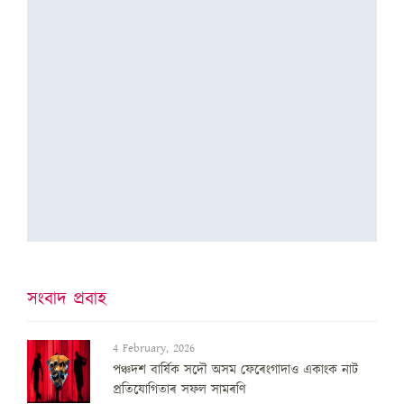
সংবাদ প্ৰবাহ
4 February, 2026
পঞ্চদশ বার্ষিক সদৌ অসম ফেৰেংগাদাও একাংক নাট
প্রতিযোগিতাৰ সফল সামৰণি