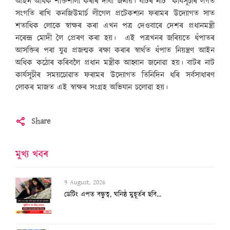
আইন অধিক শক্তিশালী কৰাৰ দাবী জনায়। বাটৰ নাট কাৰ্যসূচীৰ লগত
সংগতি ৰাখি কনজিউমাৰ্চ লীগেল প্ৰটেকশ্যন ফৰামৰ উদ্যোগত সাত
শতাধিক লোকে স্বাক্ষৰ কৰা এখন পত্ৰ দেওবাৰে দেশৰ প্ৰধানমন্ত্ৰী
নৰেন্দ্ৰ মোদী লৈ প্ৰেৰণ কৰা হয়। এই পত্ৰখনৰ জৰিয়তে ধঁপাতৰ
আসক্তিৰ পৰা যুৱ প্ৰজন্মক ৰক্ষা কৰাৰ স্বাৰ্থত ধঁপাত নিয়ন্ত্ৰণ আইন
অধিক কঠোৰ কৰিবলৈ প্ৰধান মন্ত্ৰীক আহ্বান জনোৱা হয়। বাটৰ নাট
কাৰ্যসূচীৰ সময়চোৱাত ফৰামৰ উদ্যোগত তিনিদিন ধৰি সৰ্বসাধাৰণ
লোকৰ মাজত এই স্বাক্ষৰ সংগ্ৰহ অভিযান চলোৱা হয়।
Share
মুখ্য খবৰ
9 August, 2026
ডেটিং এপত বন্ধুত্ব, ঘনিষ্ঠ মুহূৰ্তৰ ছবি...