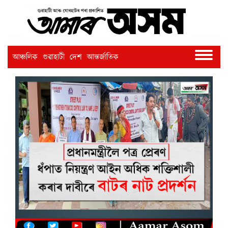
আঞ্চলিক
গুৱাহাটী
দেশ
আন্তৰ্জাতিক