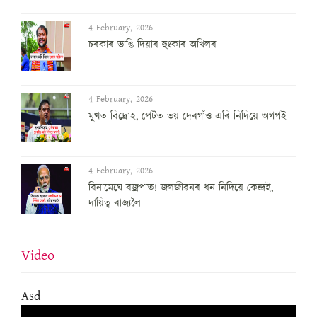
4 February, 2026
চৰকাৰ ভাঙি দিয়াৰ হুংকাৰ অখিলৰ
4 February, 2026
মুখত বিদ্ৰোহ, পেটত ভয় দেৰগাঁও এৰি নিদিয়ে অগপই
4 February, 2026
বিনামেঘে বজ্ৰপাত! জলজীৱনৰ ধন নিদিয়ে কেন্দ্ৰই,
দায়িত্ব ৰাজ্যলৈ
Video
Asd