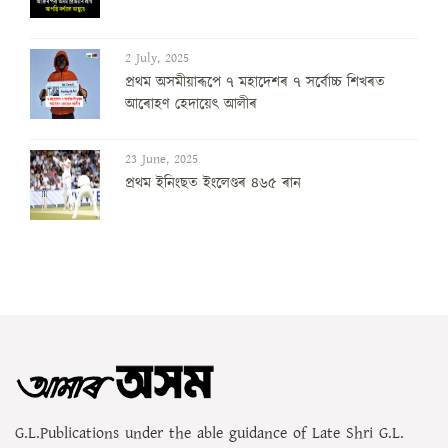
2 July, 2025
প্ৰথম অসমীয়াৰূপে ৭ মহাদেশৰ ৭ সৰ্বোচ্চ শিখৰত
আৰোহণ হেদায়েৎ আলীৰ
23 June, 2025
প্ৰথম ইনিংছত ইংলেণ্ডৰ ৪৬৫ ৰান
G.L.Publications under the able guidance of Late Shri G.L.