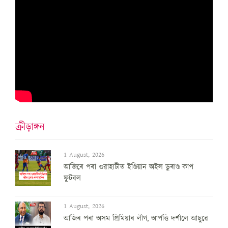
ক্ৰীড়াঙ্গন
1 August, 2026
আজিৰে পৰা গুৱাহাটীত ইণ্ডিয়ান অইল ডুৰাণ্ড কাপ
ফুটবল
1 August, 2026
আজিৰ পৰা অসম প্ৰিমিয়াৰ লীগ, আপত্তি দৰ্শালে আছুৱে