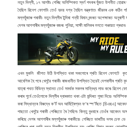
নতুন দিল্লী, ১৭ আগষ্টঃ পেৰিছ অলিম্পিকত স্বৰ্ণ পদকৰ যুঁজত উপনীত হোৱা
হৈছিল ৱিনেশ ফোগাট৷ তেওঁ হৃদয় দগ্ধ হৈছিল যন্ত্ৰণাত৷ জীৱনৰ এক কঠিন প
মল্লযুঁজাৰু গৰাকী৷ নতুন দিল্লীৰ ইন্দিৰা গন্ধী বিমান বন্দৰত অপেক্ষাৰত 
দেশৰ আগশাৰীৰ মল্লযুঁজাৰু বজৰং পুনিয়া, সাক্ষী মালিকৰ লগতে পঞ্চায়ত প্ৰধা
এখন মুকলি জীপত উঠি উপস্থিত থকা সকলোৰে প্ৰতি ৱিনেশ ফোগটে কৃতজ্
আবেগিক হৈ পৰে খেলুৱৈ গৰাকী৷ ৰাজধানীত উপস্থিত হৈয়েই দেশবাসীৰ প্ৰতি কৃ
যাত্ৰা পথত বিভিন্ন স্থানত তেওঁ সমৰ্থক সকলৰ সান্নিধ্য লাভ কৰে৷ ৱিনেশ ফ
কৰাৰ পূৰ্বে তেওঁলোকে দিল্লীৰ দ্বাৰকাত থকা এটা মন্দিৰত পূজা দিয়ে৷ অলিম্
কৰা সিদ্ধান্তৰ বিৰুদ্ধে ক’ৰ্ট অব আৰ্বিট্ৰেশ্বন ফ’ৰ স্প’ৰ্টছত [চিএছএ] আ
পাছতো খেলুৱৈ গৰাকী পেৰিছতে ৰৈ গৈছিল৷ কিন্তু বুধবাৰে তেওঁৰ আবেদন 
কৰিছে দেশৰ আগশাৰীৰ মল্লযুঁজাৰু গৰাকীয়ে৷ পেৰিছত ভাৰতীয় দলৰ চেফ ডে ম
পেৰিছৰ পৰা আহি নতুন দিল্লীত উপস্থিত হয়৷ পেৰিছ বিমান বন্দৰত ফোগাট