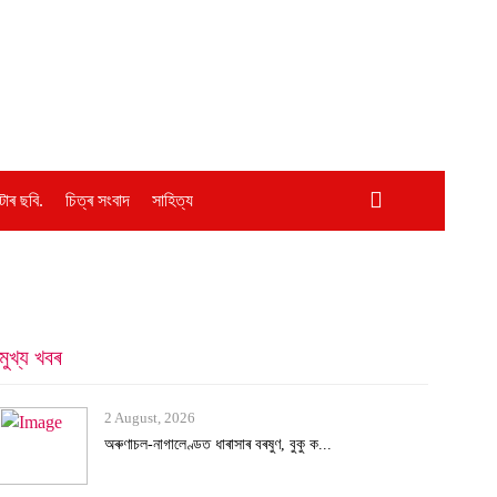
োৰ ছবি.
চিত্ৰ সংবাদ
সাহিত্য
মুখ্য খবৰ
2 August, 2026
অৰুণাচল-নাগালেণ্ডত ধাৰাসাৰ বৰষুণ, বুকু ক...