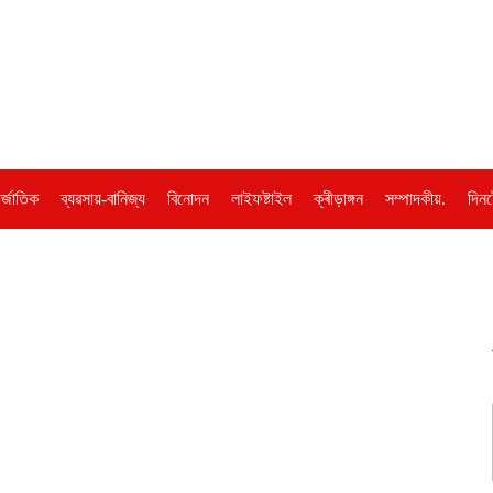
ৰ্জাতিক
ব্যৱসায়-বানিজ্য
বিনোদন
লাইফষ্টাইল
ক্ৰীড়াঙ্গন
সম্পাদকীয়.
দিনট