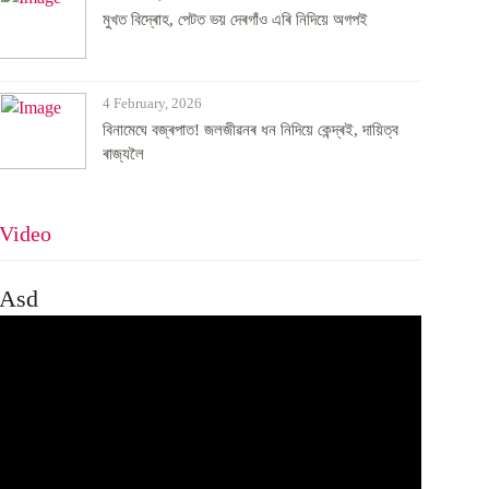
মুখত বিদ্ৰোহ, পেটত ভয় দেৰগাঁও এৰি নিদিয়ে অগপই
4 February, 2026
বিনামেঘে বজ্ৰপাত! জলজীৱনৰ ধন নিদিয়ে কেন্দ্ৰই, দায়িত্ব
ৰাজ্যলৈ
Video
Asd