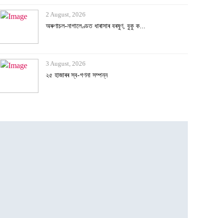
2 August, 2026
অৰুণাচল-নাগালেণ্ডত ধাৰাসাৰ বৰষুণ, বুকু ক...
3 August, 2026
২৫ হাজাৰৰ স্ব-গণনা সম্পন্ন
3 August, 2026
অসমৰ বানক ৰাষ্ট্ৰীয় সমস্যা ঘোষণাৰ দাবীত...
3 August, 2026
বানাক্ৰান্তক ১০ লাখ টকাকৈ নিদিলে মুখ্যমন...