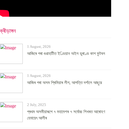
ক্ৰীড়াঙ্গন
1 August, 2026
আজিৰে পৰা গুৱাহাটীত ইণ্ডিয়ান অইল ডুৰাণ্ড কাপ ফুটবল
1 August, 2026
আজিৰ পৰা অসম প্ৰিমিয়াৰ লীগ, আপত্তি দৰ্শালে আছুৱে
2 July, 2025
প্ৰথম অসমীয়াৰূপে ৭ মহাদেশৰ ৭ সৰ্বোচ্চ শিখৰত আৰোহণ
হেদায়েৎ আলীৰ