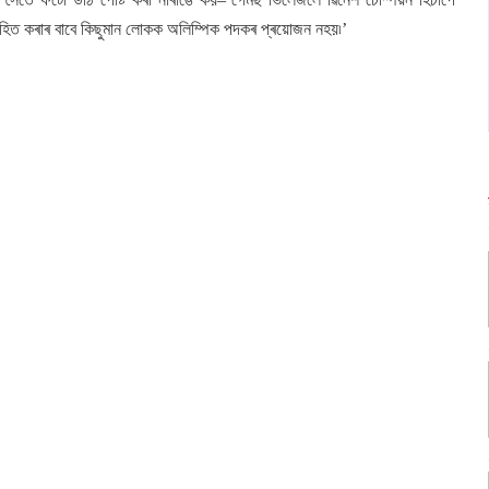
সাহিত কৰাৰ বাবে কিছুমান লোকক অলিম্পিক পদকৰ প্ৰয়োজন নহয়৷’