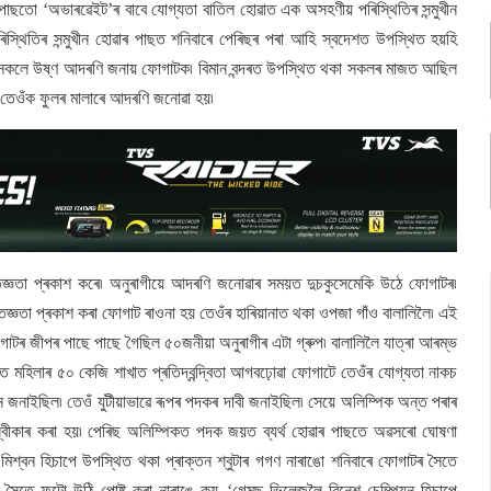
ৰ পাছতো ‘অভাৰৱেইট’ৰ বাবে যোগ্যতা বাতিল হোৱাত এক অসহণীয় পৰিস্থিতিৰ সন্মুখীন
ৰিস্থিতিৰ সন্মুখীন হোৱাৰ পাছত শনিবাৰে পেৰিছৰ পৰা আহি স্বদেশত উপস্থিত হয়হি
অনুৰাগী সকলে উষ্ণ আদৰণি জনায় ফোগাটক৷ বিমান বন্দৰত উপস্থিত থকা সকলৰ মাজত আছিল
ন৷ তেওঁক ফুলৰ মালাৰে আদৰণি জনোৱা হয়৷
ঞতা প্ৰকাশ কৰে৷ অনুৰাগীয়ে আদৰণি জনোৱাৰ সময়ত দুচকুসেমেকি উঠে ফোগাটৰ৷
তজ্ঞতা প্ৰকাশ কৰা ফোগাট ৰাওনা হয় তেওঁৰ হাৰিয়ানাত থকা ওপজা গাঁও বালালিলৈ৷ এই
োগাটৰ জীপৰ পাছে পাছে গৈছিল ৫০জনীয়া অনুৰাগীৰ এটা গ্ৰুপ৷ বালালিলৈ যাত্ৰা আৰম্ভ
পিকত মহিলাৰ ৫০ কেজি শাখাত প্ৰতিদ্বন্দ্বিতা আগবঢ়োৱা ফোগাটে তেওঁৰ যোগ্যতা নাকচ
বেদন জনাইছিল৷ তেওঁ যুটীয়াভাৱে ৰূপৰ পদকৰ দাবী জনাইছিল৷ সেয়ে অলিম্পিক অন্ত পৰাৰ
অস্বীকাৰ কৰা হয়৷ পেৰিছ অলিম্পিকত পদক জয়ত ব্যৰ্থ হোৱাৰ পাছতে অৱসৰো ঘোষণা
িশ্বন হিচাপে উপস্থিত থকা প্ৰাক্তন শ্বুটাৰ গগণ নাৰাঙো শনিবাৰে ফোগাটৰ সৈতে
ৰ সৈতে ফটো উঠি পোষ্ট কৰা নাৰাঙে কয়–‘গেমছ ভিলেজলৈ ৱিনেশ চেম্পিয়ন হিচাপে