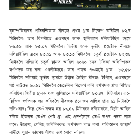
বৃহস্পতিবাৰৰ প্ৰতিদ্বন্দ্বিতাত নীৰজে প্ৰথম থ্ৰ’ত নিক্ষেপ কৰিছিল ৮২.ৰ
মিটাৰলৈ৷ তাৰ বিপৰীতে এণ্ডাৰছন আৰু জুলিয়ানে দলিয়াইছিল ক্ৰমে
৮৬.৩৬ আৰু ৮৫.০৭ মিটাৰলৈ৷ দ্বিতীয় আৰু তৃতীয় প্ৰচেষ্টাত নীৰজে
দলিয়াইছিল ক্ৰমে ৮৩.২১ আৰু ৮৩.১৩ মিটাৰলৈ৷ চতুৰ্থ প্ৰচেষ্টাত ৮২.৩৪
মিটাৰলৈ দলিয়াই চতুৰ্থ স্থানত আছিল ২০২০ চনৰ টকিঅ’ অলিম্পিকৰ
স্বৰ্ণপদক জয় কৰা এথলীটজনে৷ তাৰ পাছত পঞ্চমটো থ্ৰ’ত ৮৫.৫৮
মিটাৰলৈ দলিয়াই তৃতীয় স্থানলৈ উন্নীত হৈছিল নীৰজ৷ ইপিনে, এণ্ডাৰছনে
ষষ্ঠ ৰাউণ্ডত ৯০.৬১ মিটাৰলৈ জেভেলিন নিক্ষেপ কৰি স্বৰ্ণপদক প্ৰায় নিশ্চিত
কৰিছিল৷ দ্বিতীয় স্থানত থকা জুলিয়ানে দলিয়াইছিল ৮০.৪৭ মিটাৰলৈ৷ এনে
স্থিতিত স্বৰ্ণপদক জয় কৰিবলৈ নীৰজক প্ৰয়োজন আছিল প্ৰায় ৯১ মিটাৰলৈ
দলিওৱাৰ৷ কিন্তু তেওঁ সক্ষম হয় ৮৯.৪৯ মিটাৰলৈ দলিয়াবলৈ, যিটো আছিল
চলিত ছীজনত তেওঁৰ শ্ৰেষ্ঠ থ্ৰ’৷ এই প্ৰদৰ্শনেৰে তেওঁ ৰূপৰ পদক লাভ
কৰে৷ উল্লেখ্য, পেৰিছ অলিম্পিকত স্বৰ্ণপদক লাভ কৰা পাকিস্তানৰ আশ্বাৰ্দ
নাদীমে লুছান ডায়মণ্ড লীগত ভাগ লোৱা নাছিল৷