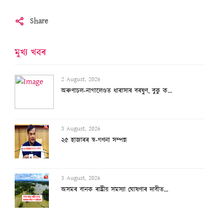
Share
মুখ্য খবৰ
2 August, 2026
অৰুণাচল-নাগালেণ্ডত ধাৰাসাৰ বৰষুণ, বুকু ক...
3 August, 2026
২৫ হাজাৰৰ স্ব-গণনা সম্পন্ন
3 August, 2026
অসমৰ বানক ৰাষ্ট্ৰীয় সমস্যা ঘোষণাৰ দাবীত...