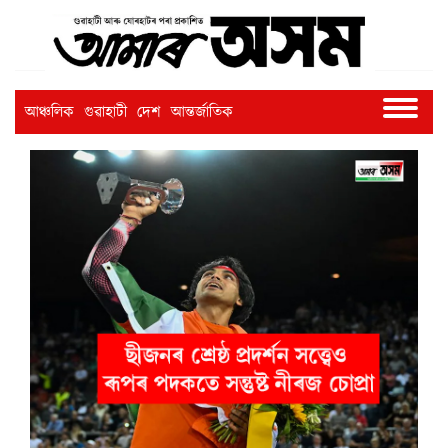
আঞ্চলিক
গুৱাহাটী
দেশ
আন্তৰ্জাতিক