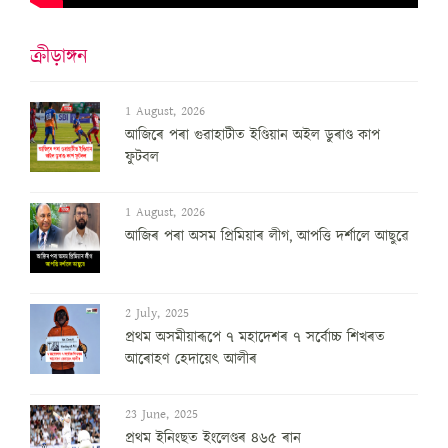
ক্ৰীড়াঙ্গন
1 August, 2026
আজিৰে পৰা গুৱাহাটীত ইণ্ডিয়ান অইল ডুৰাণ্ড কাপ
ফুটবল
1 August, 2026
আজিৰ পৰা অসম প্ৰিমিয়াৰ লীগ, আপত্তি দৰ্শালে আছুৱে
2 July, 2025
প্ৰথম অসমীয়াৰূপে ৭ মহাদেশৰ ৭ সৰ্বোচ্চ শিখৰত
আৰোহণ হেদায়েৎ আলীৰ
23 June, 2025
প্ৰথম ইনিংছত ইংলেণ্ডৰ ৪৬৫ ৰান