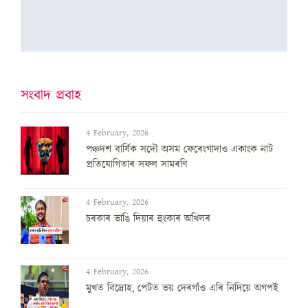
সংবাদ প্ৰবাহ
4 February, 2026
পঞ্চদশ বার্ষিক সদৌ অসম ফেৰেংগাদাও একাংক নাট
প্রতিযোগিতাৰ সফল সামৰণি
4 February, 2026
চৰকাৰ ভাঙি দিয়াৰ হুংকাৰ অখিলৰ
4 February, 2026
মুখত বিদ্ৰোহ, পেটত ভয় দেৰগাঁও এৰি নিদিয়ে অগপই