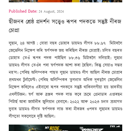
Published Date:
24 August, 2024
ছীজনৰ শ্ৰেষ্ঠ প্ৰদৰ্শন সত্ত্বেও ৰূপৰ পদকতে সন্তুষ্ট নীৰজ
চোপ্ৰা
লুছান, ২৪ আগষ্ট : যোৱা বছৰ ডোহাৰ ডায়মণ্ড লীগত ৮৮.৬৭ মিটাৰলৈ
জেভেলিন নিক্ষেপ কৰি স্বৰ্ণপদক জয় কৰিছিল নীৰজ চোপ্ৰাই৷ চলিত বছৰত
ডোহাত তেওঁ ৰূপৰ পদক পাইছিল ৮৮.৩৬ মিটাৰলৈ দলিয়াই৷ লুছান
ডায়মণ্ড লীগত তেওঁৰ পৰা স্বৰ্ণপদক আশা কৰা হৈছিল৷ কিন্তু সেয়াও সম্ভৱ
নহ’ল৷ পেৰিছ অলিম্পকৰ পাছত লুছান ডায়মণ্ড লীগ আছিল নীৰজ চোপ্ৰাৰ
প্ৰথমখন টুৰ্নামেণ্ট৷ পেৰিছ অলিম্পিকৰ তুলনাত অধিক দূৰত্বলৈ জেভেলিন
নিক্ষেপ কৰিলেও এইবাৰো ৰূপৰ পদকতে সন্তুষ্ট থাকিবলগীয়া হয় ভাৰতীয়
এথলীটজন৷ স্বৰ্ণ আৰু ব্ৰঞ্জৰ পদক লাভ কৰে ক্ৰমে গ্ৰেনাডাৰ এণ্ডাৰছন
পিটাৰ্ছ আৰা জাৰ্মানীৰ জুলিয়ান ৱেবাৰে৷ ২০২২ আৰু ২০২৩ চনত ক্ৰমাগত
দুবাৰ ডায়মণ্ড লীগত স্বৰ্ণপদক লাভ কৰা নীৰজৰ ওপৰত লুছানৰ ডায়মণ্ড
লীগতো সকলোৰে দৃষ্টি আছিল৷