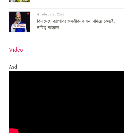
4 February, 2026
বিনামেঘে বজ্ৰপাত! জলজীৱনৰ ধন নিদিয়ে কেন্দ্ৰই,
দায়িত্ব ৰাজ্যলৈ
Video
Asd