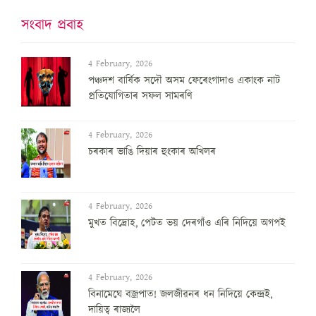
সংবাদ প্ৰবাহ
4 February, 2026
পঞ্চদশ বার্ষিক সদৌ অসম ফেৰেংগাদাও একাংক নাট
প্রতিযোগিতাৰ সফল সামৰণি
4 February, 2026
চৰকাৰ ভাঙি দিয়াৰ হুংকাৰ অখিলৰ
4 February, 2026
মুখত বিদ্ৰোহ, পেটত ভয় দেৰগাঁও এৰি নিদিয়ে অগপই
4 February, 2026
বিনামেঘে বজ্ৰপাত! জলজীৱনৰ ধন নিদিয়ে কেন্দ্ৰই,
দায়িত্ব ৰাজ্যলৈ