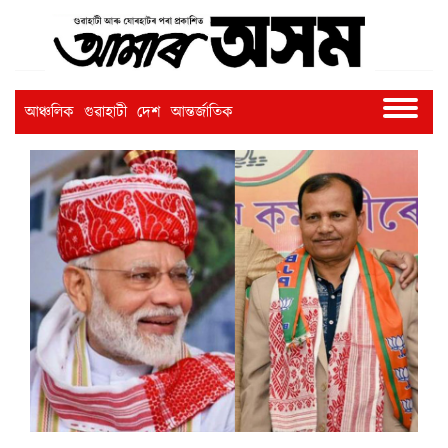
আঞ্চলিক
গুৱাহাটী
দেশ
আন্তৰ্জাতিক