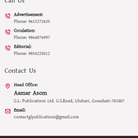
Call Us
Advertisement:
Phone: 9613272635
Crculation:
Phone: 9864076997
Editorial:
Phone: 9854225012
Contact Us
Head Office:
Aamar Asom
G.L. Publications Ltd. G.S.Road, Ulubari, Guwahati-781007
Email:
contactglpublications@gmail.com