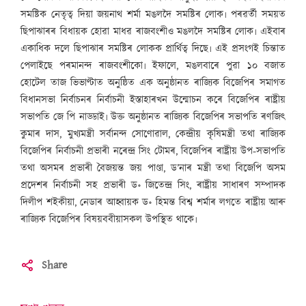
সমষ্টিক নেতৃত্ব দিয়া জয়নাথ শৰ্মা মঙলদৈ সমষ্টিৰ লোক৷ পৰৱৰ্তী সময়ত
ছিপাঝাৰৰ বিধায়ক হোৱা মাধৱ ৰাজবংশীও মঙলদৈ সমষ্টিৰ লোক৷ এইবাৰ
একাধিক দলে ছিপাঝাৰ সমষ্টিৰ লোকক প্ৰাৰ্থিত্ব দিছে৷ এই প্ৰসংগই চিন্তাত
পেলাইছে পৰমানন্দ ৰাজবংশীকো৷ ইফালে, মঙলবাৰে পুৱা ১০ বজাত
হোটেল তাজ ভিভাণ্টাত অনুষ্ঠিত এক অনুষ্ঠানত ৰাজ্যিক বিজেপিৰ সমাগত
বিধানসভা নিৰ্বাচনৰ নিৰ্বাচনী ইস্তাহাৰখন উন্মোচন কৰে বিজেপিৰ ৰাষ্ট্ৰীয়
সভাপতি জে পি নাড্ডাই৷ উক্ত অনুষ্ঠানত ৰাজ্যিক বিজেপিৰ সভাপতি ৰণজিৎ
কুমাৰ দাস, মুখ্যমন্ত্ৰী সৰ্বানন্দ সোণোৱাল, কেন্দ্ৰীয় কৃষিমন্ত্ৰী তথা ৰাজ্যিক
বিজেপিৰ নিৰ্বাচনী প্ৰভাৰী নৰেন্দ্ৰ সিং টোমৰ, বিজেপিৰ ৰাষ্ট্ৰীয় উপ-সভাপতি
তথা অসমৰ প্ৰভাৰী বৈজয়ন্ত জয় পাণ্ডা, ড’নাৰ মন্ত্ৰী তথা বিজেপি অসম
প্ৰদেশৰ নিৰ্বাচনী সহ প্ৰভাৰী ড॰ জিতেন্দ্ৰ সিং, ৰাষ্ট্ৰীয় সাধাৰণ সম্পাদক
দিলীপ শইকীয়া, নেডাৰ আহ্বায়ক ড॰ হিমন্ত বিশ্ব শৰ্মাৰ লগতে ৰাষ্ট্ৰীয় আৰু
ৰাজ্যিক বিজেপিৰ বিষয়ববীয়াসকল উপস্থিত থাকে৷
Share