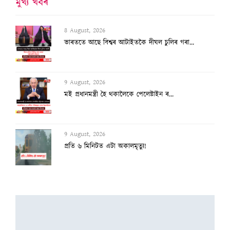
মুখ্য খবৰ
8 August, 2026
ভাৰততে আছে বিশ্বৰ আটাইতকৈ দীঘল চুলিৰ গৰা...
9 August, 2026
মই প্ৰধানমন্ত্ৰী হৈ থকালৈকে পেলেষ্টাইন ৰ...
9 August, 2026
প্ৰতি ৬ মিনিটত এটা অকালমৃত্যু!
9 August, 2026
ড্ৰাগ টেষ্টত ব্যৰ্থ ফুকেট–দিল্লী বিমানৰ...