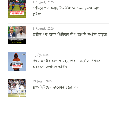
1 August, 2026
আজিৰে পৰা গুৱাহাটীত ইণ্ডিয়ান অইল ডুৰাণ্ড কাপ
ফুটবল
1 August, 2026
আজিৰ পৰা অসম প্ৰিমিয়াৰ লীগ, আপত্তি দৰ্শালে আছুৱে
2 July, 2025
প্ৰথম অসমীয়াৰূপে ৭ মহাদেশৰ ৭ সৰ্বোচ্চ শিখৰত
আৰোহণ হেদায়েৎ আলীৰ
23 June, 2025
প্ৰথম ইনিংছত ইংলেণ্ডৰ ৪৬৫ ৰান