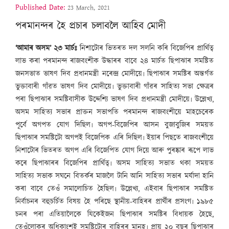
Published Date:
23 March, 2021
পৰমানন্দৰ হৈ প্ৰচাৰ চলাবলৈ আহিব মোদী
‘আমাৰ অসম’ ২৩ মাৰ্চঃ
নিশাটোৰ ভিতৰত দল সলনি কৰি বিজেপিৰ প্ৰাৰ্থিত্ব
লাভ কৰা পৰমানন্দ ৰাজবংশীক উদ্ধাৰৰ বাবে ২৪ মাৰ্চত ছিপাঝাৰ সমষ্টিত
জনসভাত ভাষণ দিব প্ৰধানমন্ত্ৰী নৰেন্দ্ৰ মোদীয়ে৷ ছিপাঝাৰ সমষ্টিৰ অন্তৰ্গত
ভুক্তাবাৰী গাঁৱত ভাষণ দিব মোদীয়ে৷ ভুক্তাবাৰী গাঁৱৰ সাহিত্য সভা ক্ষেত্ৰৰ
পৰা ছিপাঝাৰ সমষ্টিবাসীক উদ্দেশ্যি ভাষণ দিব প্ৰধানমন্ত্ৰী মোদীয়ে৷ উল্লেখ্য,
অসম সাহিত্য সভাৰ প্ৰাক্তন সভাপতি পৰমানন্দ ৰাজবংশীয়ে মাহচেৰেক
পূৰ্বে অগপত যোগ দিছিল৷ অগপ-বিজেপিৰ আসন বুজাবুজিৰ সময়ত
ছিপাঝাৰ সমষ্টিটো অগপই বিজেপিক এৰি দিছিল৷ ইয়াৰ পিছতে ৰাজবংশীয়ে
নিশাটোৰ ভিতৰত অগপ এৰি বিজেপিত যোগ দিয়ে আৰু পুৰষ্কাৰ ৰূপে লাভ
কৰে ছিপাঝাৰৰ বিজেপিৰ প্ৰাৰ্থিত্ব৷ অসম সাহিত্য সভাত থকা সময়ত
সাহিত্য সভাক সঘনে বিতৰ্কৰ মাজলৈ টানি আনি সাহিত্য সভাৰ মৰ্যাদা হানি
কৰা বাবে তেওঁ সমালোচিত হৈছিল৷ উল্লেখ্য, এইবাৰ ছিপাঝাৰ সমষ্টিত
নিৰ্বাচনৰ বহুচৰ্চিত বিষয় হৈ পৰিছে স্থানীয়-বাহিৰৰ প্ৰাৰ্থীৰ প্ৰসংগ৷ ১৯৮৫
চনৰ পৰা এতিয়ালৈকে যিকেইজন ছিপাঝাৰ সমষ্টিৰ বিধায়ক হৈছে,
তেওঁলোকৰ অধিকাংশই সমষ্টিটোৰ বাহিৰৰ মানুহ৷ প্ৰায় ২০ বছৰ ছিপাঝাৰ