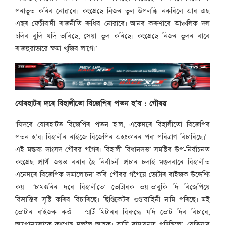
পৰাভূত কৰিব নোৱাৰে৷ কংগ্ৰেছে নিজৰ ভুল উপলব্ধি নকৰিলে আৰ এছ
এছৰ ফেচীবাদী ৰাজনীতি ৰুধিব নোৱাৰে৷ আনৰ কৰুণাৰে আঞ্চলিক দল
চলিব বুলি যদি ভাবিছে, সেয়া ভুল কৰিছে৷ কংগ্ৰেছে নিজৰ ভুলৰ বাবে
ৰাজহুৱাভাৱে ক্ষমা খুজিব লাগে৷’
যোৰহাটৰ দৰে বিহালীতো বিজেপিৰ পতন হ’ব : গৌৰৱ
‘যিদৰে যোৰহাটত বিজেপিৰ পতন হ’ল, একেদৰে বিহালীতো বিজেপিৰ
পতন হ’ব৷ বিহালীৰ ৰাইজে বিজেপিৰ অহংকাৰৰ পৰা পৰিত্ৰাণ বিচাৰিছে৷’–
এই মন্তব্য সাংসদ গৌৰৱ গগৈৰ৷ বিহালী বিধানসভা সমষ্টিৰ উপ-নিৰ্বাচনত
কংগ্ৰেছ প্ৰাৰ্থী জয়ন্ত বৰাৰ হৈ নিৰ্বাচনী প্ৰচাৰ চলাই মঙলবাৰে বিহালীত
এনেদৰে বিজেপিক সমালোচনা কৰি গৌৰৱ গগৈয়ে ভোটাৰ ৰাইজক উদ্দেশ্যি
কয়– ‘চামগুৰিৰ দৰে বিহালীতো ভোটাৰক ভয়-ভাবুকি দি বিজেপিয়ে
বিভ্ৰান্তিৰ সৃষ্টি কৰিব বিচাৰিছে৷ ছিণ্ডিকেটৰ গুণ্ডাবাহিনী নামি পৰিছে৷ মই
ভোটাৰ ৰাইজক কওঁ– স্মাৰ্ট মিটাৰৰ বিৰুদ্ধে যদি ভোট দিব বিচাৰে,