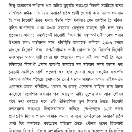
কিন্তু মনোনয়ন দাখিলৰ প্ৰায় অন্তিম মুহূৰ্তত কংগ্ৰেছে বিহালী সমষ্টিটো অসম
সন্মিলিত মৰ্চাক এৰি নিদি নিজাববীয়াকৈ প্ৰাৰ্থী ঘোষণা কৰি দিয়াত থানবান
হৈ গ’ল বিৰোধী ঐক্য৷ ফলত ‘তিনি গগৈ’ ফৰ্মূলাও যেন অৰ্থহীন হৈ পৰিল৷
দুদিন আগলৈকে এখন মঞ্চত সমবেত নেতৃত্বৰ মাজতে সৃষ্টি হ’ল বৃহৎ
প্ৰভেদৰ৷ কাৰ্যতঃ বিহালীতেই বিৰোধী ঐক্যৰ ‘দি এণ্ড’ অৰ্থাৎ ইতিৰেখা পৰাৰ
উপক্ৰম হ’ল৷ বৰ্তমানৰ দৰে পৰিস্থিতি অব্যাহত থাকিলে ২০২৬ চনলৈ
নাথাকে বিৰোধী ঐক্য৷ উপ-নিৰ্বাচনৰ প্ৰাৰ্থী ঘোষণাক লৈ বিজেপি বিৰোধী
দলসমূহৰ মাজত সৃষ্টি হোৱা খাম-খেয়ালিৰ পাছত এই কথা স্পষ্ট হৈ পৰে৷
ইতিমধ্যে বিৰোধী ঐক্যৰ অন্তৰ্গত অন্যতম দল ৰাইজৰ দলৰ ফালৰ পৰা
১২৬টা সমষ্টিতে প্ৰাৰ্থী প্ৰক্ষেপ কৰা হ’ব ঘোষণা কৰে দলটোৰ সভাপতি
বিধায়ক অখিল গগৈয়ে৷ সোমবাৰে তেওঁ সংবাদ মাধ্যমৰ আগত এইসন্দৰ্ভত
এনেদৰে মন্তব্য কৰিছিল– ‘কেৱল সংখ্যালঘু এলেকাৰ বাহিৰে আন ঠাইত
কংগ্ৰেছে বিজেপিক হৰুৱাব পৰা অৱস্থাত নাই৷ ভূপেন বৰা আৰু গৌৰৱ
গগৈ তথা কংগ্ৰেছ দলে এটা ঐতিহাসিক ভুল সিদ্ধান্ত লৈছে৷ বিৰোধী
দলসমূহক কংগ্ৰেছে বিশ্বাসঘাটকতা কৰিছে৷ তেওঁলোকে ১৬টা দলক
প্ৰতিশ্ৰুতি দিয়াৰ পাছত আমাক অন্যায় কৰিলে৷ তেওঁলোকে নিজাববীয়াকৈ
প্ৰাৰ্থী থিয় কৰাইছে৷ কংগ্ৰেছৰ মতিভ্ৰম হৈছে৷ গৌৰৱ গগৈৰ হিতলাৰী
সিদ্ধান্তই বিৰোধী ঐক্যক অপমানিত কৰিছে৷ কংগ্ৰেছে অকলশৰে বিজেপিক