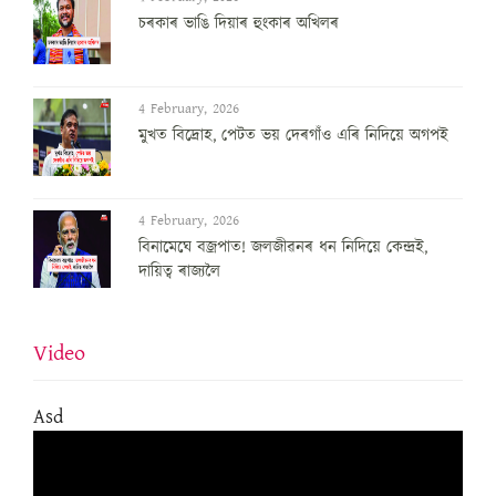
চৰকাৰ ভাঙি দিয়াৰ হুংকাৰ অখিলৰ
4 February, 2026
মুখত বিদ্ৰোহ, পেটত ভয় দেৰগাঁও এৰি নিদিয়ে অগপই
4 February, 2026
বিনামেঘে বজ্ৰপাত! জলজীৱনৰ ধন নিদিয়ে কেন্দ্ৰই,
দায়িত্ব ৰাজ্যলৈ
Video
Asd