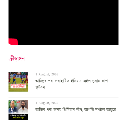
ক্ৰীড়াঙ্গন
1 August, 2026
আজিৰে পৰা গুৱাহাটীত ইণ্ডিয়ান অইল ডুৰাণ্ড কাপ
ফুটবল
1 August, 2026
আজিৰ পৰা অসম প্ৰিমিয়াৰ লীগ, আপত্তি দৰ্শালে আছুৱে