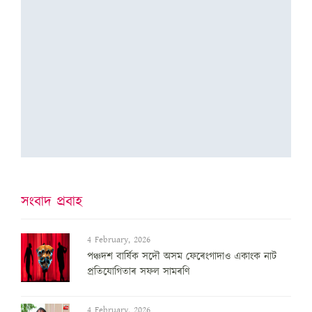
সংবাদ প্ৰবাহ
4 February, 2026
পঞ্চদশ বার্ষিক সদৌ অসম ফেৰেংগাদাও একাংক নাট
প্রতিযোগিতাৰ সফল সামৰণি
4 February, 2026