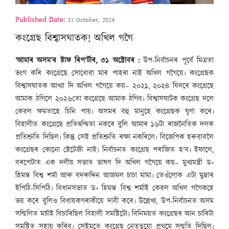
Published Date:
31 October, 2024
কংগ্ৰেছ বিশ্বাসঘাতক! অখিল গগৈ
‘আমাৰ অসম’ৰ ষ্টাফ ৰিপ’ৰ্টাৰ, ৩১ অক্টোবৰ :
উপ-নিৰ্বাচনৰ পূৰ্বে মিত্ৰতা
ভংগ কৰি কংগ্ৰেছে সোধোৱা মাৰ পাহৰা নাই অখিল গগৈয়ে৷ কংগ্ৰেছক
বিশ্বাসঘাতক আখ্যা দি অখিল গগৈয়ে কয়– ২০২১, ২০২৪ যিদৰে কংগ্ৰেছে
আমাক ঠগিলে ২০২৬তো কংগ্ৰেছে আমাক ঠগিব৷ বিশ্বাসঘাটক কংগ্ৰেছ দলে
কেৱল ক্ষমতাহে চিনি পায়৷ অসমৰ বহু মানুহে কংগ্ৰেছক ঘৃণা কৰে৷
বিহালীত কংগ্ৰেছে প্ৰতিদ্বন্দ্বিতা নকৰে বুলি আমাৰ ১৬টা ৰাজনৈতিক দলক
প্ৰতিশ্ৰুতি দিছিল৷ কিন্তু সেই প্ৰতিশ্ৰুতি ৰক্ষা নকৰিলে৷ বিজেপিক হৰুৱাবলৈ
কংগ্ৰেছৰ কোনো ষ্টেটেজী নাই৷ নিৰ্বাচনত কংগ্ৰেছ পৰাজিত হ’ব৷ ইফালে,
বৰপেটাত এক দলীয় সভাত ভাষণ দি অখিল গগৈয়ে কয়– মুখ্যমন্ত্ৰী ড॰
হিমন্ত বিশ্ব শৰ্মা আৰু বদৰুদ্দিন আজমল চাচা মামা৷ তেওঁলোক এটা মুদ্ৰাৰ
ইপিঠি-সিপিঠি৷ বিধানসভাত ড॰ হিমন্ত বিশ্ব শৰ্মাই কেৱল অখিল গগৈকহে
ভয় কৰে বুলিও বিধায়কগৰাকীয়ে দাবী কৰে৷ উল্লেখ্য, উপ-নিৰ্বাচনত অসম
সন্মিলিত মৰ্চাই বিচাৰিছিল বিহালী সমষ্টিটো৷ বিনিময়ত কংগ্ৰেছৰ আন চাৰিটা
সমষ্টিত সহায় কৰিব৷ সেইমতে কংগ্ৰেছ নেতৃত্বয়ো প্ৰথমে সন্মতি দিছিল৷