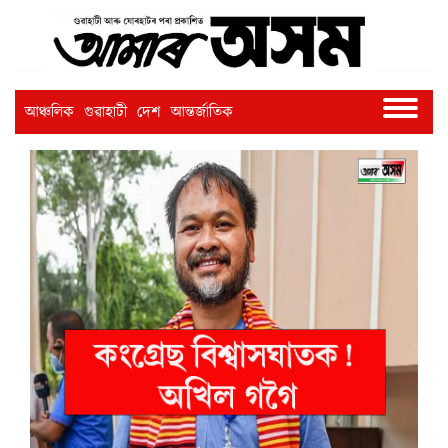
আঞ্চলিক
গুৱাহাটী
দেশ
আন্তৰ্জাতিক