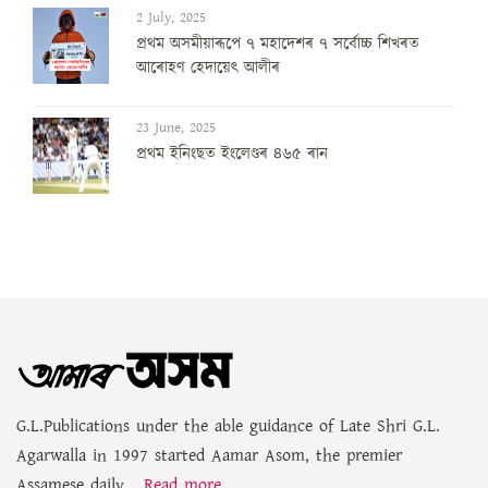
2 July, 2025
প্ৰথম অসমীয়াৰূপে ৭ মহাদেশৰ ৭ সৰ্বোচ্চ শিখৰত
আৰোহণ হেদায়েৎ আলীৰ
23 June, 2025
প্ৰথম ইনিংছত ইংলেণ্ডৰ ৪৬৫ ৰান
G.L.Publications under the able guidance of Late Shri G.L.
Agarwalla in 1997 started Aamar Asom, the premier
Assamese daily...
Read more