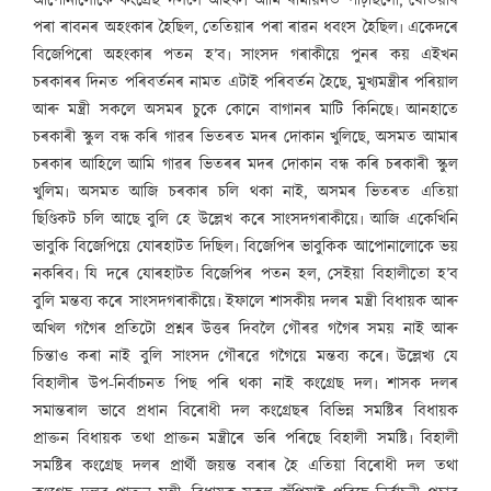
আপোনালোকে কংগ্ৰেছ দললৈ আহক৷ আমি ৰামায়নত পঢ়িছিলো, যেতিয়াৰ
পৰা ৰাবনৰ অহংকাৰ হৈছিল, তেতিয়াৰ পৰা ৰাৱন ধবংস হৈছিল৷ একেদৰে
বিজেপিৰো অহংকাৰ পতন হ’ব৷ সাংসদ গৰাকীয়ে পুনৰ কয় এইখন
চৰকাৰৰ দিনত পৰিবৰ্তনৰ নামত এটাই পৰিবৰ্তন হৈছে, মুখ্যমন্ত্ৰীৰ পৰিয়াল
আৰু মন্ত্ৰী সকলে অসমৰ চুকে কোনে বাগানৰ মাটি কিনিছে৷ আনহাতে
চৰকাৰী স্কুল বন্ধ কৰি গাৱৰ ভিতৰত মদৰ দোকান খুলিছে, অসমত আমাৰ
চৰকাৰ আহিলে আমি গাৱৰ ভিতৰৰ মদৰ দোকান বন্ধ কৰি চৰকাৰী স্কুল
খুলিম৷ অসমত আজি চৰকাৰ চলি থকা নাই, অসমৰ ভিতৰত এতিয়া
ছিণ্ডিকট চলি আছে বুলি হে উল্লেখ কৰে সাংসদগৰাকীয়ে৷ আজি একেখিনি
ভাবুকি বিজেপিয়ে যোৰহাটত দিছিল৷ বিজেপিৰ ভাবুকিক আপোনালোকে ভয়
নকৰিব৷ যি দৰে যোৰহাটত বিজেপিৰ পতন হল, সেইয়া বিহালীতো হ’ব
বুলি মন্তব্য কৰে সাংসদগৰাকীয়ে৷ ইফালে শাসকীয় দলৰ মন্ত্ৰী বিধায়ক আৰু
অখিল গগৈৰ প্ৰতিটো প্ৰশ্নৰ উত্তৰ দিবলৈ গৌৰৱ গগৈৰ সময় নাই আৰু
চিন্তাও কৰা নাই বুলি সাংসদ গৌৰৱে গগৈয়ে মন্তব্য কৰে৷ উল্লেখ্য যে
বিহালীৰ উপ-নিৰ্বাচনত পিছ পৰি থকা নাই কংগ্ৰেছ দল৷ শাসক দলৰ
সমান্তৰাল ভাবে প্ৰধান বিৰোধী দল কংগ্ৰেছৰ বিভিন্ন সমষ্টিৰ বিধায়ক
প্ৰাক্তন বিধায়ক তথা প্ৰাক্তন মন্ত্ৰীৰে ভৰি পৰিছে বিহালী সমষ্টি৷ বিহালী
সমষ্টিৰ কংগ্ৰেছ দলৰ প্ৰাৰ্থী জয়ন্ত বৰাৰ হৈ এতিয়া বিৰোধী দল তথা