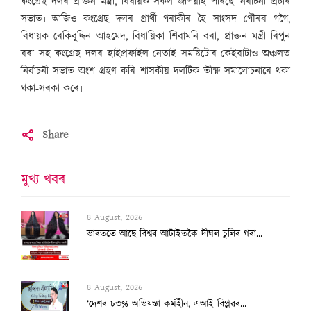
কংগ্ৰেছ দলৰ প্ৰাক্তন মন্ত্ৰী, বিধায়ক সকল জঁপিয়াই পৰিছে নিৰ্বাচনী প্ৰচাৰ
সভাত৷ আজিও কংগ্ৰেছ দলৰ প্ৰাৰ্থী গৰাকীৰ হৈ সাংসদ গৌৰব গগৈ,
বিধায়ক ৰেকিবুদ্দিন আহমেদ, বিধায়িকা শিবামনি বৰা, প্ৰাক্তন মন্ত্ৰী ৰিপুন
বৰা সহ কংগ্ৰেছ দলৰ হাইপ্ৰফাইল নেতাই সমষ্টিটোৰ কেইবাটাও অঞ্চলত
নিৰ্বাচনী সভাত অংশ গ্ৰহণ কৰি শাসকীয় দলটিক তীক্ষ্ণ সমালোচনাৰে থকা
থকা-সৰকা কৰে৷
Share
মুখ্য খবৰ
8 August, 2026
ভাৰততে আছে বিশ্বৰ আটাইতকৈ দীঘল চুলিৰ গৰা...
8 August, 2026
‘দেশৰ ৮৩% অভিযন্তা কৰ্মহীন, এআই বিপ্লৱৰ...