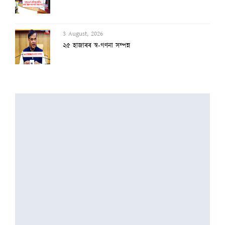
3 August, 2026
২৫ হাজাৰৰ স্ব-গণনা সম্পন্ন
3 August, 2026
অসমৰ বানক ৰাষ্ট্ৰীয় সমস্যা ঘোষণাৰ দাবীত...
3 August, 2026
বানাক্ৰান্তক ১০ লাখ টকাকৈ নিদিলে মুখ্যমন...