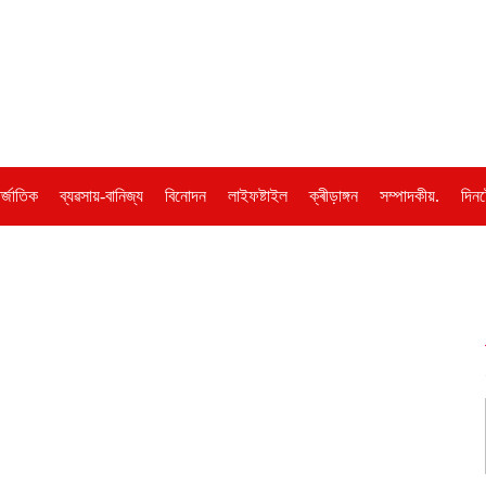
ৰ্জাতিক
ব্যৱসায়-বানিজ্য
বিনোদন
লাইফষ্টাইল
ক্ৰীড়াঙ্গন
সম্পাদকীয়.
দিনট