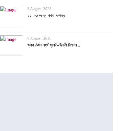
3 August, 2026
২৫ হাজাৰৰ স্ব-গণনা সম্পন্ন
9 August, 2026
ড্ৰাগ টেষ্টত ব্যৰ্থ ফুকেট–দিল্লী বিমানৰ...
9 August, 2026
ডেটিং এপত বন্ধুত্ব, ঘনিষ্ঠ মুহূৰ্তৰ ছবি...
8 August, 2026
ভাৰততে আছে বিশ্বৰ আটাইতকৈ দীঘল চুলিৰ গৰা...