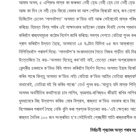
আমাৰ অসম, ৫ এপ্ৰিলঃ মাস্ক কা জৰুৰত নেহী হ্যে৷ নেহী হ্যে তো নেহী হ্যে৷ 
আজ কা দিন মে নহী হ্যে৷ কিয়ো বেকাৰ কা আপ পেনিক ক্ৰিয়েট কৰে, জব হোগা মে’ বত
ডিজিটেল চেনেল ‘লালনটপত’ অসমত ক’ভিড নাই আৰু সেইবাবেই মাস্ক পৰিধান কৰ
কৰিছে৷ হিমন্ত বিশ্ব শৰ্মাৰ এই সাক্ষাৎকাৰ ভাইৰেল হোৱাৰ দিনাই দেশৰ প্ৰধান
কৰিবলৈ ৰাজ্যসমূহক কঠোৰ নিৰ্দেশ জাৰি কৰিছে৷ সমগ্ৰ দেশতে যেতিয়া পুনৰ কৰ
গ্ৰাস কৰিবলৈ উদ্যত হৈছে, অসমতো ২৪ ঘণ্টাত যিদিনা ৬৪ জন আক্ৰান্ত ধৰা পৰ
নিপিন্ধিবলৈ পৰামৰ্শ দিছে৷ ‘লালনটপ’ৰ সংবাদদাতাৰ সৈতে নিজৰ গাড়ীত বহি দিয়
উত্তেজিত হৈ কয়–‘অসমত যিহেতু কৰ’নাই নাই, তেন্তে কেৱল অপ্ৰয়োজনত কি
কেন্দ্ৰীয় চৰকাৰে ক’ভিড বিধি পালন কৰিবলৈ নিৰ্দেশ দিলেও অসমত ইয়াৰ বিৰোধি
কৰিব পাৰে৷ কিন্তু অসমত ক’ভিড নাই৷ যেতিয়া ক’ভিড আহিব তেতিয়া ৰাজ্যবাস
নাথাকেই, তেতিয়া মই কি কৰিব পাৰো৷’ তেওঁ পুনৰ কয়–‘মানুহে যদি মাস্ক পিন্ধি
অসমৰ অৰ্থনীতিৰ কথালৈয়ো চাব লাগিব, ব্যৱসায়-বাণিজ্যও জীয়াই ৰাখিব লাগ
ধুমধামেৰে বিহু উদ্‌যাপন কৰিম৷ মোৰ বিশ্বাস, ৰাজ্যত ক’ভিড নথকাৰ বাবে বি
বিশেষজ্ঞৰ পৰামৰ্শ লৈছে নেকি বুলি কৰা প্ৰশ্নৰ উত্তৰত কয়–‘এই ক্ষেত্ৰত
ৰাজ্যত দৈনিক ১০০ জন সংক্ৰমিত হ’ব সেইদিনাই প্ৰেছমীট পাতি ৰাজ্যবাসীক মাস্
নিৰ্বাচনী প্ৰচাৰৰ অন্ত পৰাৰ