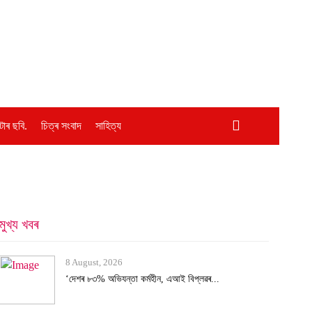
োৰ ছবি.
চিত্ৰ সংবাদ
সাহিত্য
মুখ্য খবৰ
8 August, 2026
‘দেশৰ ৮৩% অভিযন্তা কৰ্মহীন, এআই বিপ্লৱৰ...