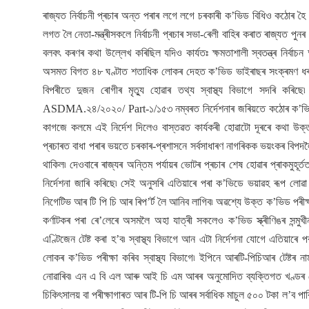
ৰাজ্যত নিৰ্বাচনী প্ৰচাৰ অন্ত পৰাৰ লগে লগে চৰকাৰী ক’ভিড বিধিও কঠোৰ হ
লগত লৈ নেতা-মন্ত্ৰীসকলে নিৰ্বাচনী প্ৰচাৰ সভা-ৰেলী বাহিৰ কৰাত ৰাজ্যত প
বলবৎ কৰণৰ কথা উল্লেখ কৰিছিল যদিও কাৰ্যতঃ ক্ষমতাশালী স্বতন্ত্ৰ নিৰ
অসমত বিগত ৪৮ ঘণ্টাত শতাধিক লোকৰ দেহত ক’ভিড ভাইৰাছৰ সংক্ৰমণ ধৰ
বিপৰীতে দুজন ৰোগীৰ মৃত্যু হোৱাৰ তথ্য স্বাস্থ্য বিভাগে সদৰি কৰিছে
ASDMA.২৪/২০২০/ Part-১/১৫৩ নম্বৰত নিৰ্দেশনাৰ জৰিয়তে কঠোৰ ক’ভিড বি
কাগজে কলমে এই নিৰ্দেশ দিলেও বাস্তৱত কাৰ্যকৰী হোৱাটো দূৰৰে কথা উক্ত
প্ৰচাৰত বাধা পৰাৰ ভয়তে চৰকাৰ-প্ৰশাসনে সৰ্বসাধাৰণ নাগৰিকক ভয়ংকৰ বিপদলৈ ঠ
থাকিল৷ দেওবাৰে ৰাজ্যৰ অন্তিম পৰ্যায়ৰ ভোটৰ প্ৰচাৰ শেষ হোৱাৰ প্ৰাকমুহূৰ্
নিৰ্দেশনা জাৰি কৰিছে৷ সেই অনুসৰি এতিয়াৰে পৰা ক’ভিডে ভয়াৱহ ৰূপ লোৱা 
নিগেটিভ আৰ টি পি চি আৰ ৰিপ’ৰ্ট লৈ আনিব লাগিব৷ অৱশ্যে উক্ত ক’ভিড পৰীক্
কৰ্ণাটকৰ পৰা ৰে’লেৰে অসমলৈ অহা যাত্ৰী সকলেও ক’ভিড স্ক্ৰীণিঙৰ সন্মু
এণ্টিজেন টেষ্ট কৰা হ’ব৷ স্বাস্থ্য বিভাগে আন এটা নিৰ্দেশনা যোগে এতিয়া
লোকৰ ক’ভিড পৰীক্ষা কৰিব স্বাস্থ্য বিভাগে৷ ইপিনে আৰটি-পিচিআৰ টেষ্টৰ ন
নোৱাৰিব৷ এন এ বি এল আৰু আই চি এম আৰৰ অনুমোদিত ব্যক্তিগত খণ্ডৰ লেব’ৰেট
চিকিৎসালয় বা পৰীক্ষাগাৰত আৰ টি-পি চি আৰৰ সৰ্বাধিক মাচুল ৫০০ টকা ল’ব পাৰ