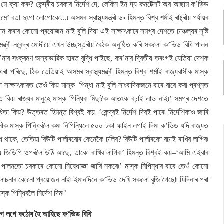
মে ক্যা কৰু? কেন্দ্ৰীয় চৰকাৰ নিৰ্দেশ দে, লেকিন ইন দ্য কনটেক্সট অব আছাম ক’ভিড
া দুংগা লোগোকো...৷ অসমৰ স্বাস্থ্যমন্ত্ৰী ড॰ হিমন্ত বিশ্ব শৰ্মাই ৰাষ্ট্ৰীয় পৰ্যায়ৰ
াৰ কোনো প্ৰয়োজন নাই বুলি দিয়া এই সাক্ষাৎকাৰে সমগ্ৰ দেশতে চাঞ্চল্যৰ সৃষ্টি
মন্ত্ৰী নৰেন্দ্ৰ মোদীয়ে এখন উচ্ছস্তৰীয় বৈঠক অনুষ্ঠিত কৰি সকলো ক’ভিড বিধি পালন
’নাৰ সংক্ৰমণ অস্বাভাৱিক হাৰত বৃদ্ধি পাইছে, কৰ’নাৰ দ্বিতীয় তৰংগই যেতিয়া দেশক
িছে, ঠিক তেতিয়াই অসমৰ স্বাস্থ্যমন্ত্ৰী হিমন্ত বিশ্ব শৰ্মাই ৰাজ্যবাসীক মাস্ক
া সাক্ষাৎকাৰত তেওঁ কিয় মাস্ক পিন্ধা নাই বুলি সাংবাদিকজনে বাৰে বাৰে কৰা প্ৰশ্নত
য় ৰাজ্যৰ মানুহে মাস্ক পিন্ধিব৷ মিছাকৈ আতংক বঢ়াই লাভ নাই৷’ সমগ্ৰ দেশতে
তা কিয়? উত্তৰত হিমন্ত বিশ্বই কয়–‘কেন্দ্ৰই নিৰ্দেশ দিবই পাৰে৷ নিৰ্দেশিকাও জাৰি
ীক মাস্ক পিন্ধিবলৈ কম৷ নিপিন্ধিলে ৫০০ টকা ফাইন লগাই দিম৷ ক’ভিড যদি ৰাজ্যত
 থাকে, তেতিয়া বিউটি পাৰ্লাৰবোৰ কেনেকৈ চলিব? বিউটি পাৰ্লাৰকো বচাই ৰাখিব লাগিব৷
িব৷ জিডিপি ওপৰলৈ উঠি আছে, তাকো ৰাখিব লাগিব৷’ হিমন্ত বিশ্বই কয়–‘আমি এইবাৰ
হু পালনতো চৰকাৰে কোনো নিষেধাজ্ঞা জাৰি নকৰে৷’ মাস্ক নিপিন্ধাৰ বাবে তেওঁ কোনো
 আলোচনাৰ কোনো প্ৰয়োজন নাই৷ ইমানদিনে ক’ভিড দেখি সকলো বুজি গৈছো৷ যিদিনাৰ পৰা
ক পিন্ধিবলৈ নিৰ্দেশ দিম৷’
 লগে লগে কঠোৰ হৈ আহিছে ক’ভিড বিধি