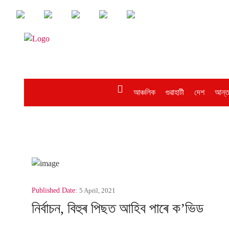
আঞ্চলিক
গুৱাহাটী
দেশ
আন্ত
Published Date:
5 April, 2021
নিৰ্বাচন, বিহুৰ পিছত আহিব পাৰে ক’ভিড