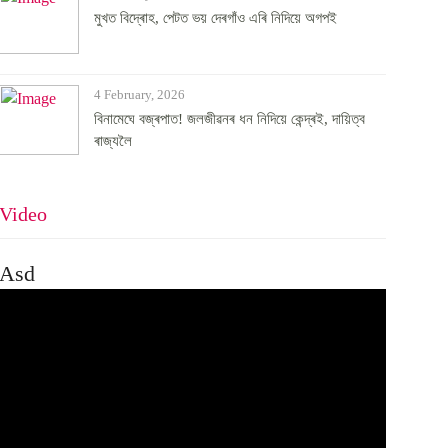
মুখত বিদ্ৰোহ, পেটত ভয় দেৰগাঁও এৰি নিদিয়ে অগপই
4 February, 2026
বিনামেঘে বজ্ৰপাত! জলজীৱনৰ ধন নিদিয়ে কেন্দ্ৰই, দায়িত্ব
ৰাজ্যলৈ
Video
Asd