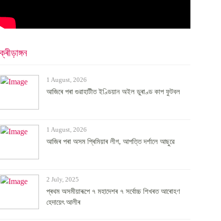
ক্ৰীড়াঙ্গন
1 August, 2026
আজিৰে পৰা গুৱাহাটীত ইণ্ডিয়ান অইল ডুৰাণ্ড কাপ ফুটবল
1 August, 2026
আজিৰ পৰা অসম প্ৰিমিয়াৰ লীগ, আপত্তি দৰ্শালে আছুৱে
2 July, 2025
প্ৰথম অসমীয়াৰূপে ৭ মহাদেশৰ ৭ সৰ্বোচ্চ শিখৰত আৰোহণ
হেদায়েৎ আলীৰ