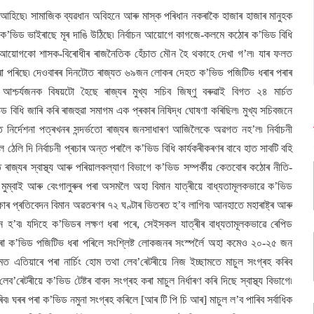
ৈ আহিছে৷ সামাজিক ব্যৱধান অবিহনে আৰু মাস্ক পৰিধান নকৰাকৈ হাজাৰ হাজাৰ মানুহক
ুনৰ ক’ভিড ভাইৰাছে মূৰ দাঙি উঠিছে৷ নিৰ্বাচন আয়োগে কাগজে-কলমে কঠোৰ ক’ভিড বিধি
্বাচন আয়োগকো শাসক-বিৰোধীৰ ৰাজনৈতিক হেঁচাত মৌন হৈ থকাহে দেখা গ’ল৷ যাৰ ফলত
া পৰিছে৷ দেওবাৰৰ দিনটোত ৰাজ্যত ৬৯জন লোকৰ দেহত ক’ভিড পজিটিভ ধৰাৰ পৰাৰ
৷ আশ্চৰ্যজনক বিষয়টো হৈছে ৰাজ্যৰ মুখ্য সচিব জিষ্ণু বৰুৱাই বিগত ২৪ মাৰ্চত
ধি জাৰি কৰি ৰাজহুৱা সমাগম এক প্ৰকাৰ নিষিদ্ধ ঘোষণা কৰিছিল৷ মুখ্য সচিবজনে
 নিৰ্দেশনা পত্ৰখনৰ সন্দৰ্ভতো ৰাজ্যৰ জনসাধাৰণ আজিলৈকে অৱগত নহ’ল৷ নিৰ্বাচনী
েলি দি নিৰ্বাচনী প্ৰচাৰ অন্ত পৰালৈ ক’ভিড বিধি কাৰ্যকৰীকৰণৰ বাবে হাত সাবটি বহি
তত ৰাজ্যৰ স্বাস্থ্য আৰু পৰিয়ালকল্যাণ বিভাগে ক’ভিড সম্পৰ্কীয় কেতবোৰ কঠোৰ নীতি-
মুম্বাই আৰু বেংগালুৰুৰ পৰা অসমলৈ অহা বিমান যাত্ৰীয়ে বাধ্যতামূলকভাৱে ক’ভিড
ষাৰ প্ৰতিবেদন বিমান অৱতৰণৰ ৭২ ঘণ্টাৰ ভিতৰত হ’ব লাগিব৷ আনহাতে মহাৰাষ্ট্ৰ আৰু
খীন হ’ব৷ যদিহে ক’ভিডৰ লক্ষণ ধৰা পৰে, সেইসকল যাত্ৰীৰ বাধ্যতামূলকভাৱে ৰেপিড
ৰে পৰা ক’ভিড পজিটিভ ধৰা পৰিলে সংশ্লিষ্ট লোকজনৰ সংস্পৰ্লৈ অহা কমেও ২০-২৫ জন
ামত এতিয়াৰে পৰা নাৰ্চিং হোম তথা লেব’ৰেটৰীয়ে নিজ ইচ্ছামতে মাচুল সংগ্ৰহ কৰিব
ৰীয়ে ক’ভিড টেষ্টৰ বাবদ সংগ্ৰহ কৰা মাচুল নিৰ্ধাৰণ কৰি দিছে স্বাস্থ্য বিভাগে৷
িব৷ ঘৰৰ পৰা ক’ভিড নমুনা সংগ্ৰহ কৰিলে [আৰ টি পি চি আৰ] মাচুল ল’ব পাৰিব সৰ্বাধিক