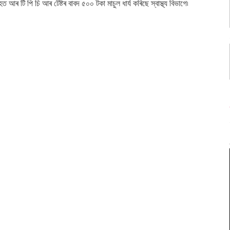
 আৰ টি পি চি আৰ টেষ্টৰ বাবদ ৫০০ টকা মাচুল ধাৰ্য কৰিছে স্বাস্থ্য বিভাগে৷