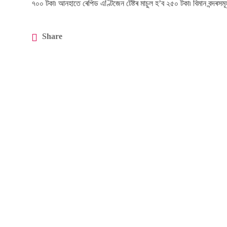
৭০০ টকা৷ আনহাতে ৰেপিড এণ্টিজেন টেষ্টৰ মাচুল হ’ব ২৫০ টকা৷ বিমান বন্দৰসমূহত
Share