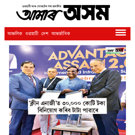
আঞ্চলিক
গুৱাহাটী
দেশ
আন্তৰ্জাতিক