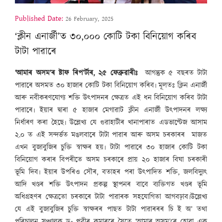
Published Date:
26 February, 2025
‘ক্লীন এনাৰ্জী’ত ৩০,০০০ কোটি টকা বিনিয়োগ কৰিব
টাটা পাৱাৰে
‘আমাৰ অসম’ৰ ষ্টাফ ৰিপ’ৰ্টাৰ, ২৫ ফেব্ৰুৱাৰীঃ
আগন্তুক ৫ বছৰত টাটা
পাৱাৰে অসমত ৩০ হাজাৰ কোটি টকা বিনিয়োগ কৰিব৷ মূলতঃ ক্লিন এনাৰ্জী
আৰু নবীকৰণযোগ্য শক্তি উৎপাদনৰ ক্ষেত্ৰত এই ধন বিনিয়োগ কৰিব টাটা
পাৱাৰে৷ ইয়াৰ দ্বাৰা ৫ হাজাৰ মেগাৱাট ক্লীন এনাৰ্জী উৎপাদনৰ লক্ষ্য
নিৰ্ধাৰণ কৰা হৈছে৷ উল্লেখ্য যে গুৱাহাটীৰ খানাপাৰাত এডভাণ্টেজ আসাম
২.০ ত এই সন্দৰ্ভত মঙলবাৰে টাটা পাৱাৰ আৰু অসম চৰকাৰৰ মাজত
এখন বুজাবুজিৰ চুক্তি স্বাক্ষৰ হয়৷ টাটা পাৱাৰে ৩০ হাজাৰ কোটি টকা
বিনিয়োগ কৰাৰ বিপৰীতে অসম চৰকাৰে প্ৰায় ২০ হাজাৰ বিঘা চৰকাৰী
ভূমি দিব৷ ইয়াৰ উপৰিও সৌৰ, বতাহৰ পৰা উৎপাদিত শক্তি, জলবিদ্যুৎ
আদি খণ্ডৰ শক্তি উৎপাদন প্ৰকল্প স্থাপনৰ বাবে ব্যক্তিগত খণ্ডৰ ভূমি
অধিগ্ৰহণৰ ক্ষেত্ৰতো চৰকাৰে টাটা পাৱাৰক সহযোগিতা আগবঢ়াব৷উল্লেখ্য
যে এই বুজাবুজিৰ চুক্তি স্বাক্ষৰৰ পাছত টাটা পাৱাৰৰৰ চি ই অ’ তথা
পৰিচালন সঞ্চালক ড॰ প্ৰবীৰ কুমাৰৰে সৈতে ‘আমাৰ অসম’ৰে হোৱা এক