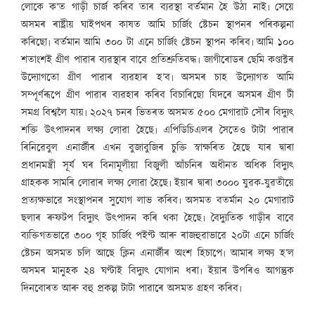
লোকে ক’ত গাড়ী চাৰ্জ কৰিব তাৰ ব্যৱস্থা বৰ্তমান হৈ উঠা নাই৷ সেয়ে
অসমৰ ৰাষ্ট্ৰীয় ঘাইপথৰ কাষত আমি চাৰ্জিং ষ্টেচন স্থাপনৰ পৰিকল্পনা
কৰিছো৷ বৰ্তমান আমি ৩০০ টা এনে চাৰ্জিং ষ্টেচন স্থাপন কৰিব৷ আমি ১০০
শতাংশই গ্ৰীণ পাৱাৰ ব্যৱস্থাৰ বাবে প্ৰতিশ্ৰুতিবদ্ধ৷ জাগীৰোডৰ ছেমি কণ্ডাক্টৰ
উদ্যোগতো গ্ৰীণ পাৱাৰ ব্যৱহাৰ হ’ব৷ অসমৰ চাহ উদ্যোগত আমি
সম্পূৰ্ণৰূপে গ্ৰীণ পাৱাৰ ব্যৱহাৰ কৰিব বিচাৰিছো যিদৰে অসমৰ গ্ৰীণ টী
সমগ্ৰ বিশ্বলৈ যায়৷ ২০২৭ চনৰ ভিতৰত অসমত ৫০০ মেগাৱাট সৌৰ বিদ্যুৎ
শক্তি উৎপাদনৰ লক্ষ্য লোৱা হৈছে৷ এপিডিচিএলৰ সৈতেও টাটা পাৱাৰ
ৰিনিৱেবুল এনাৰ্জীৰ এখন বুজাবুজিৰ চুক্তি স্বাক্ষৰিত হৈছে যাৰ দ্বাৰা
প্ৰধানমন্ত্ৰী সূৰ্য ঘৰ বিনামূলীয়া বিজুলী আঁচনিৰ অধীনত অধিক বিদ্যুৎ
গ্ৰাহকক সামৰি লোৱাৰ লক্ষ্য লোৱা হৈছে৷ ইয়াৰ দ্বাৰা ৩০০০ যুৱক-যুৱতীয়ে
প্ৰত্যক্ষভাৱে সংস্থাপনৰ সুযোগ লাভ কৰিব৷ অসমত বতৰ্মান ২০ মেগাৱাট
ছলাৰ ৰুফটপ বিদ্যুৎ উৎপাদন কৰি থকা হৈছে৷ বৈদ্যুতিক গাড়ীৰ বাবে
ব্যক্তিগতভাৱে ৩০০ গৃহ চাৰ্জিং পইণ্ট আৰু ৰাজহুৱাভাৱে ২০টা এনে চাৰ্জিং
ষ্টেচন অসমত চলি আছে ক্লিন এনাৰ্জীৰ অংশ হিচাপে৷ আমাৰ লক্ষ্য হ’ল
অসমৰ মানুহক ২৪ ঘণ্টাই বিদ্যুৎ যোগান ধৰা৷ ইয়াৰ উপৰিও আগন্তুক
দিনবোৰত আৰু বহু প্ৰকল্প টাটা পাৱাৰে অসমত গ্ৰহণ কৰিব৷