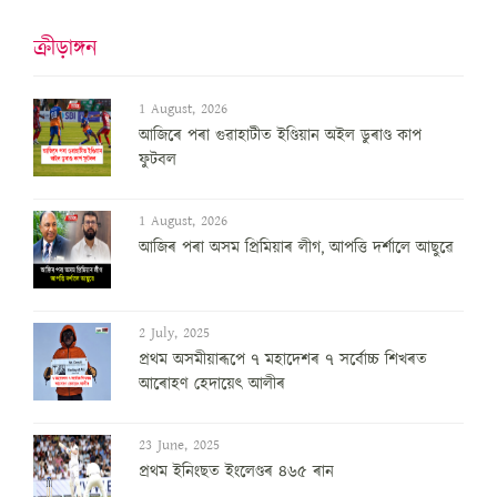
ক্ৰীড়াঙ্গন
1 August, 2026
আজিৰে পৰা গুৱাহাটীত ইণ্ডিয়ান অইল ডুৰাণ্ড কাপ
ফুটবল
1 August, 2026
আজিৰ পৰা অসম প্ৰিমিয়াৰ লীগ, আপত্তি দৰ্শালে আছুৱে
2 July, 2025
প্ৰথম অসমীয়াৰূপে ৭ মহাদেশৰ ৭ সৰ্বোচ্চ শিখৰত
আৰোহণ হেদায়েৎ আলীৰ
23 June, 2025
প্ৰথম ইনিংছত ইংলেণ্ডৰ ৪৬৫ ৰান