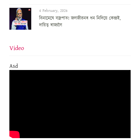
4 February, 2026
বিনামেঘে বজ্ৰপাত! জলজীৱনৰ ধন নিদিয়ে কেন্দ্ৰই,
দায়িত্ব ৰাজ্যলৈ
Video
Asd