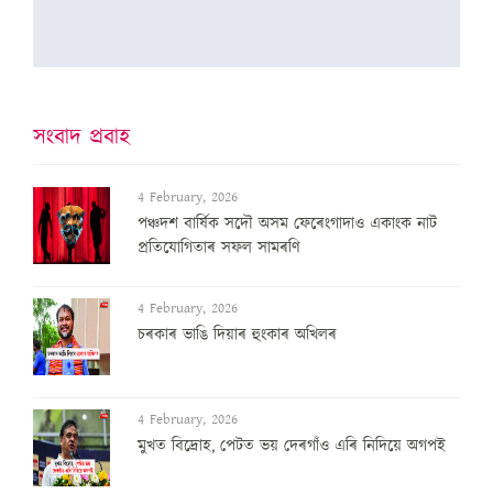
সংবাদ প্ৰবাহ
4 February, 2026
পঞ্চদশ বার্ষিক সদৌ অসম ফেৰেংগাদাও একাংক নাট
প্রতিযোগিতাৰ সফল সামৰণি
4 February, 2026
চৰকাৰ ভাঙি দিয়াৰ হুংকাৰ অখিলৰ
4 February, 2026
মুখত বিদ্ৰোহ, পেটত ভয় দেৰগাঁও এৰি নিদিয়ে অগপই