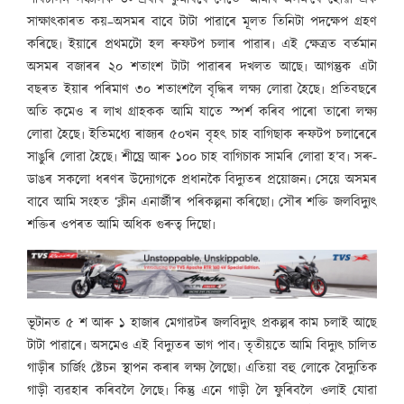
সাক্ষাৎকাৰত কয়–অসমৰ বাবে টাটা পাৱাৰে মূলত তিনিটা পদক্ষেপ গ্ৰহণ
কৰিছে৷ ইয়াৰে প্ৰথমটো হল ৰুফটপ চলাৰ পাৱাৰ৷ এই ক্ষেত্ৰত বৰ্তমান
অসমৰ বজাৰৰ ২০ শতাংশ টাটা পাৱাৰৰ দখলত আছে৷ আগন্তুক এটা
বছৰত ইয়াৰ পৰিমাণ ৩০ শতাংশলৈ বৃদ্ধিৰ লক্ষ্য লোৱা হৈছে৷ প্ৰতিবছৰে
অতি কমেও ৰ লাখ গ্ৰাহকক আমি যাতে স্পৰ্শ কৰিব পাৰো তাৰো লক্ষ্য
লোৱা হৈছে৷ ইতিমধ্যে ৰাজ্যৰ ৫০খন বৃহৎ চাহ বাগিছাক ৰুফটপ চলাৰেৰে
সাঙুৰি লোৱা হৈছে৷ শীঘ্ৰে আৰু ১০০ চাহ বাগিচাক সামৰি লোৱা হ’ব৷ সৰু-
ডাঙৰ সকলো ধৰণৰ উদ্যোগকে প্ৰধানকৈ বিদ্যুতৰ প্ৰয়োজন৷ সেয়ে অসমৰ
বাবে আমি সংহত ‘ক্লীন এনাৰ্জী’ৰ পৰিকল্পনা কৰিছো৷ সৌৰ শক্তি জলবিদ্যুৎ
শক্তিৰ ওপৰত আমি অধিক গুৰুত্ব দিছো৷
ভূটানত ৫ শ আৰু ১ হাজাৰ মেগাৱটৰ জলবিদ্যুৎ প্ৰকল্পৰ কাম চলাই আছে
টাটা পাৱাৰে৷ অসমেও এই বিদ্যুতৰ ভাগ পাব৷ তৃতীয়তে আমি বিদ্যুৎ চালিত
গাড়ীৰ চাৰ্জিং ষ্টেচন স্থাপন কৰাৰ লক্ষ্য লৈছো৷ এতিয়া বহু লোকে বৈদ্যুতিক
গাড়ী ব্যৱহাৰ কৰিবলৈ লৈছে৷ কিন্তু এনে গাড়ী লৈ ফুৰিবলৈ ওলাই যোৱা