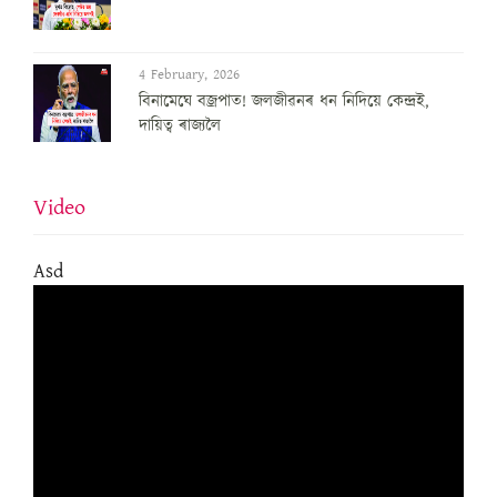
4 February, 2026
বিনামেঘে বজ্ৰপাত! জলজীৱনৰ ধন নিদিয়ে কেন্দ্ৰই,
দায়িত্ব ৰাজ্যলৈ
Video
Asd