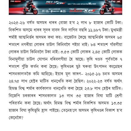
২০২৫-২৬ বৰ্ষত অসমৰ ধাৰৰ বোজা হ’ব ২ লাখ ৮ হাজাৰ কোটি টকা৷
বিকশিত অসমে ধাৰৰ সূদৰ বাবদ দিব লাগিব বছৰি ১১,৬৮৭ টকা৷ মুখ্যমন্ত্ৰী
শৰ্মাই আত্মনিৰ্ভৰ অসমৰ কথা কয়৷ বাজেটত কৈছে আত্মনিৰ্ভৰ অসমৰ ৬৫
শতাংশ নগৰীয়া লোকৰ চাউল কিনিবলৈ পইচা নাই৷ ৮৪ শতাংশ গাঁৱলীয়া
লোকৰ চাউল কিনিবলৈ টকা নাই৷ ৩.৫৩ কোটি লোকৰ ২.৪৫ কোটি লোকক
বিনামূলীয়া চাউল যোগান ধৰিবলগীয়া হৈ আছে৷ কৃষি খণ্ডত পূৰ্বতকৈ ৭
শতাংশ পুঁজি কৰ্তন কৰা হৈছে৷ কৃষিখণ্ডৰ মুঠ ঘৰুৱা উৎপাদন কংগ্ৰেছৰ
শাসনকালতকৈ কমি আহিছে৷ ইয়াৰ মূল কাৰণ– ২০১৫-১৬ চনত অসমৰ
২৪.৭৫ লাখ হেক্টৰ মাটিত ধানখেতি কৰা হৈছিল৷ ২০২২-২৩ বৰ্ষত অৰ্থাৎ
হিমন্ত বিশ্ব শৰ্মাৰ কাৰ্যকালত ধানখেতি কৰা হৈছে ২৩.৮ লাখ হেক্টৰ মাটিত৷
বিজেপি চৰকাৰৰ শাসনকালত ১৩ লাখ ৩৫ হাজাৰ বিঘা মাটি শ্ৰেণী
পৰিৱৰ্তন কৰা হৈছে৷ অৰ্থাৎ হিমন্ত বিশ্ব শৰ্মাৰ বিকশিত অসমত ১৩.৩৫
হাজাৰ বিঘা কৃষিভূমি হ্ৰাস পাইছে৷ তেনেহ’লে অসমৰ কৃষিখণ্ডৰ বিকাশ হ’ব
কেনেকৈ?