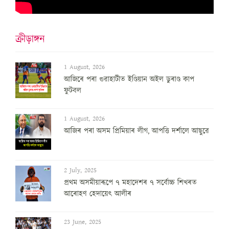
ক্ৰীড়াঙ্গন
1 August, 2026
আজিৰে পৰা গুৱাহাটীত ইণ্ডিয়ান অইল ডুৰাণ্ড কাপ
ফুটবল
1 August, 2026
আজিৰ পৰা অসম প্ৰিমিয়াৰ লীগ, আপত্তি দৰ্শালে আছুৱে
2 July, 2025
প্ৰথম অসমীয়াৰূপে ৭ মহাদেশৰ ৭ সৰ্বোচ্চ শিখৰত
আৰোহণ হেদায়েৎ আলীৰ
23 June, 2025