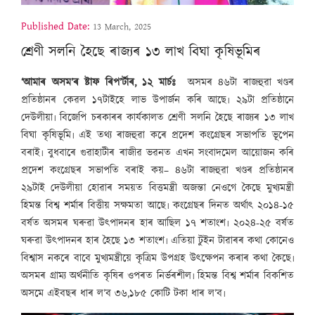
Published Date:
13 March, 2025
শ্ৰেণী সলনি হৈছে ৰাজ্যৰ ১৩ লাখ বিঘা কৃষিভূমিৰ
‘আমাৰ অসম’ৰ ষ্টাফ ৰিপ’ৰ্টাৰ, ১২ মাৰ্চঃ
অসমৰ ৪৬টা ৰাজহুৱা খণ্ডৰ
প্ৰতিষ্ঠানৰ কেৱল ১৭টাইহে লাভ উপাৰ্জন কৰি আছে৷ ২৯টা প্ৰতিষ্ঠানে
দেউলীয়া৷ বিজেপি চৰকাৰৰ কাৰ্যকালত শ্ৰেণী সলনি হৈছে ৰাজ্যৰ ১৩ লাখ
বিঘা কৃষিভূমি৷ এই তথ্য ৰাজহুৱা কৰে প্ৰদেশ কংগ্ৰেছৰ সভাপতি ভূপেন
বৰাই৷ বুধবাৰে গুৱাহাটীৰ ৰাজীৱ ভৱনত এখন সংবাদমেল আয়োজন কৰি
প্ৰদেশ কংগ্ৰেছৰ সভাপতি বৰাই কয়– ৪৬টা ৰাজহুৱা খণ্ডৰ প্ৰতিষ্ঠানৰ
২৯টাই দেউলীয়া হোৱাৰ সময়ত বিত্তমন্ত্ৰী অজন্তা নেওগে কৈছে মুখ্যমন্ত্ৰী
হিমন্ত বিশ্ব শৰ্মাৰ বিত্তীয় সক্ষমতা আছে৷ কংগ্ৰেছৰ দিনত অৰ্থাৎ ২০১৪-১৫
বৰ্ষত অসমৰ ঘৰুৱা উৎপাদনৰ হাৰ আছিল ১৭ শতাংশ৷ ২০২৪-২৫ বৰ্ষত
ঘৰুৱা উৎপাদনৰ হাৰ হৈছে ১৩ শতাংশ৷ এতিয়া টুইন টাৱাৰৰ কথা কোনেও
বিশ্বাস নকৰে বাবে মুখ্যমন্ত্ৰীয়ে কৃত্ৰিম উপগ্ৰহ উৎক্ষেপন কৰাৰ কথা কৈছে৷
অসমৰ গ্ৰাম্য অৰ্থনীতি কৃষিৰ ওপৰত নিৰ্ভৰশীল৷ হিমন্ত বিশ্ব শৰ্মাৰ বিকশিত
অসমে এইবছৰ ধাৰ ল’ব ৩৬,১৮৫ কোটি টকা ধাৰ ল’ব৷