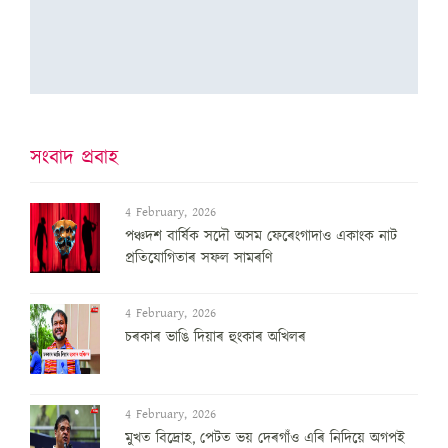
সংবাদ প্ৰবাহ
4 February, 2026
পঞ্চদশ বার্ষিক সদৌ অসম ফেৰেংগাদাও একাংক নাট
প্রতিযোগিতাৰ সফল সামৰণি
4 February, 2026
চৰকাৰ ভাঙি দিয়াৰ হুংকাৰ অখিলৰ
4 February, 2026
মুখত বিদ্ৰোহ, পেটত ভয় দেৰগাঁও এৰি নিদিয়ে অগপই