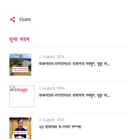
Share
মুখ্য খবৰ
2 August, 2026
অৰুণাচল-নাগালেণ্ডত ধাৰাসাৰ বৰষুণ, বুকু ক...
3 August, 2026
২৫ হাজাৰৰ স্ব-গণনা সম্পন্ন
3 August, 2026
অসমৰ বানক ৰাষ্ট্ৰীয় সমস্যা ঘোষণাৰ দাবীত...