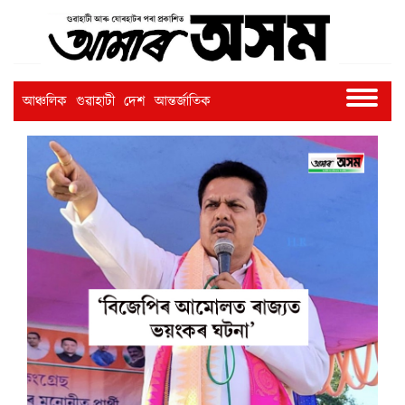
আঞ্চলিক
গুৱাহাটী
দেশ
আন্তৰ্জাতিক