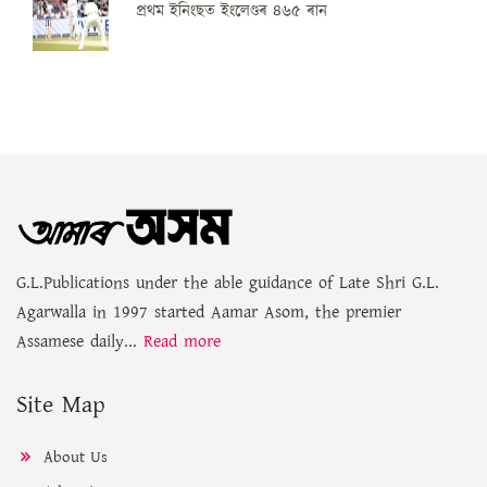
প্ৰথম ইনিংছত ইংলেণ্ডৰ ৪৬৫ ৰান
G.L.Publications under the able guidance of Late Shri G.L.
Agarwalla in 1997 started Aamar Asom, the premier
Assamese daily...
Read more
Site Map
About Us