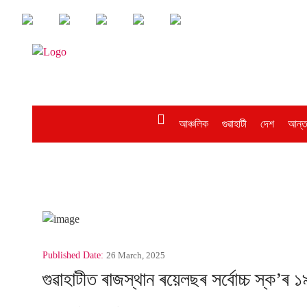
আঞ্চলিক
গুৱাহাটী
দেশ
আন্ত
Published Date:
26 March, 2025
গুৱাহাটীত ৰাজস্থান ৰয়েলছৰ সৰ্বোচ্চ স্ক’ৰ 