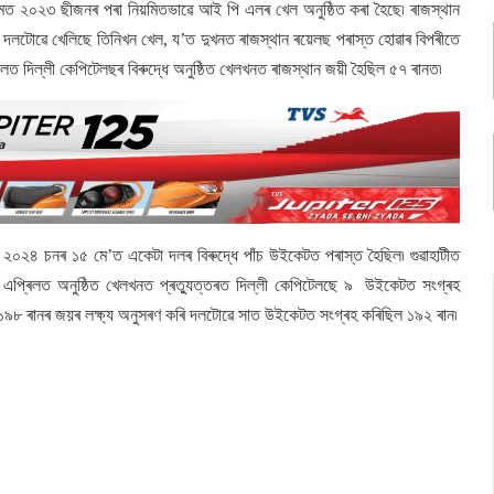
ডিয়ামত ২০২৩ ছীজনৰ পৰা নিয়মিতভাৱে আই পি এলৰ খেল অনুষ্ঠিত কৰা হৈছে৷ ৰাজস্থান
ে দলটোৱে খেলিছে তিনিখন খেল, য’ত দুখনত ৰাজস্থান ৰয়েলছ পৰাস্ত হোৱাৰ বিপৰীতে
ত দিল্লী কেপিটেলছৰ বিৰুদ্ধে অনুষ্ঠিত খেলখনত ৰাজস্থান জয়ী হৈছিল ৫৭ ৰানত৷
২০২৪ চনৰ ১৫ মে’ত একেটা দলৰ বিৰুদ্ধে পাঁচ উইকেটত পৰাস্ত হৈছিল৷ গুৱাহাটীত
 এপ্ৰিলত অনুষ্ঠিত খেলখনত প্ৰত্যুত্তৰত দিল্লী কেপিটেলছে ৯ উইকেটত সংগ্ৰহ
ে ১৯৮ ৰানৰ জয়ৰ লক্ষ্য অনুসৰণ কৰি দলটোৱে সাত উইকেটত সংগ্ৰহ কৰিছিল ১৯২ ৰান৷