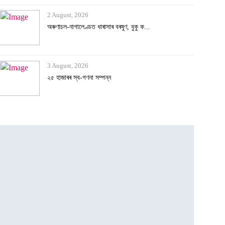
2 August, 2026
অৰুণাচল-নাগালেণ্ডত ধাৰাসাৰ বৰষুণ, বুকু ক...
3 August, 2026
২৫ হাজাৰৰ স্ব-গণনা সম্পন্ন
3 August, 2026
অসমৰ বানক ৰাষ্ট্ৰীয় সমস্যা ঘোষণাৰ দাবীত...
3 August, 2026
বানাক্ৰান্তক ১০ লাখ টকাকৈ নিদিলে মুখ্যমন...