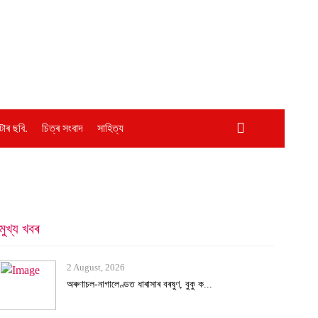
োৰ ছবি.
চিত্ৰ সংবাদ
সাহিত্য
মুখ্য খবৰ
2 August, 2026
অৰুণাচল-নাগালেণ্ডত ধাৰাসাৰ বৰষুণ, বুকু ক...