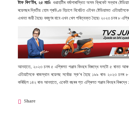
ষ্টাফ ৰিপ’ৰ্টাৰ, ২৫ মাৰ্চঃ
গুৱাহাটীৰ বৰ্ষাপাৰাস্থিত অসম ক্ৰিকেট সন্থাৰ ষ্টে
ৰয়েলছৰ দ্বিতীয় হোম গ্ৰাউণ্ড হিচাপে বিবেচিত এইখন ষ্টেডিয়ামত এতিয়ালৈক
এখনত জয়ী হৈছে৷ বৰষুণৰ বাবে এখন খেল পৰিত্যক্ত হৈছে৷ ২০২৩ চনৰ ৮ এপ্ৰিল
আনহাতে, ২০২৩ চনৰ ৫ এপ্ৰিলত পঞ্জাব কিংছৰ বিৰুদ্ধে দলটো ৫ ৰানত আৰু 
এতিয়ালৈকে ৰাজস্থান ৰয়েলছ সৰ্বোচ্চ স্ক’ৰ হৈছে ১৯৯ ৰান৷ ২০২৩ চনৰ ৮
কৰিছিল ১৪২ ৰান৷ আনহাতে, একেটা বছৰৰ প্ত এপ্ৰিলত পঞ্জাব কিংছৰ বিৰুদ্ধ
Share