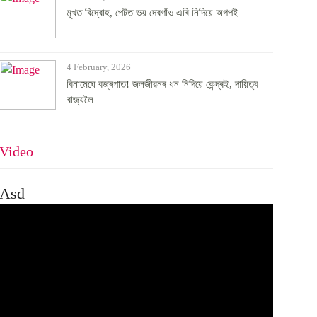
মুখত বিদ্ৰোহ, পেটত ভয় দেৰগাঁও এৰি নিদিয়ে অগপই
4 February, 2026
বিনামেঘে বজ্ৰপাত! জলজীৱনৰ ধন নিদিয়ে কেন্দ্ৰই, দায়িত্ব
ৰাজ্যলৈ
Video
Asd