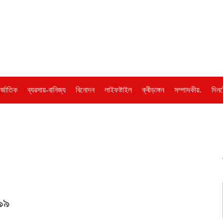
ৰ্জাতিক
ব্যৱসায়-বানিজ্য
বিনোদন
লাইফষ্টাইল
ক্ৰীড়াঙ্গন
সম্পাদকীয়.
দিনট
১৯৯