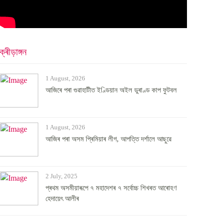
ক্ৰীড়াঙ্গন
1 August, 2026
আজিৰে পৰা গুৱাহাটীত ইণ্ডিয়ান অইল ডুৰাণ্ড কাপ ফুটবল
1 August, 2026
আজিৰ পৰা অসম প্ৰিমিয়াৰ লীগ, আপত্তি দৰ্শালে আছুৱে
2 July, 2025
প্ৰথম অসমীয়াৰূপে ৭ মহাদেশৰ ৭ সৰ্বোচ্চ শিখৰত আৰোহণ
হেদায়েৎ আলীৰ