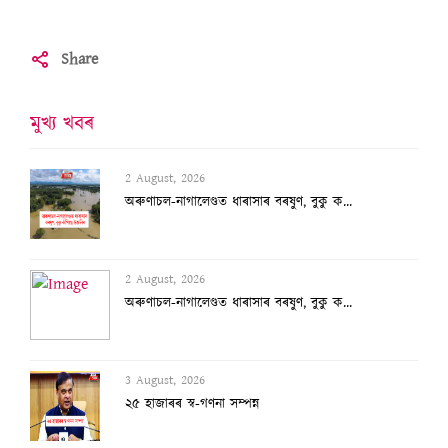
Share
মুখ্য খবৰ
2 August, 2026
অৰুণাচল-নাগালেণ্ডত ধাৰাসাৰ বৰষুণ, বুকু ক...
3 August, 2026
২৫ হাজাৰৰ স্ব-গণনা সম্পন্ন
3 August, 2026
অসমৰ বানক ৰাষ্ট্ৰীয় সমস্যা ঘোষণাৰ দাবীত...