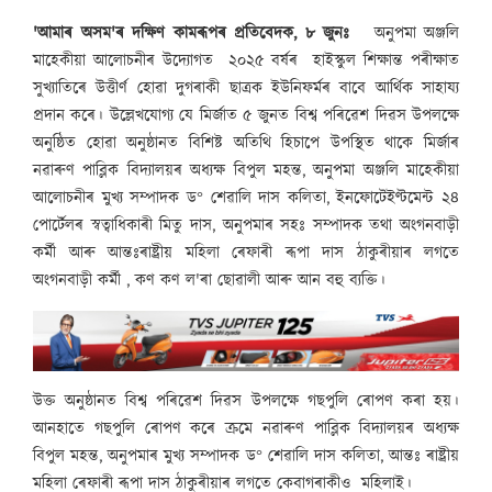
'আমাৰ অসম'ৰ দক্ষিণ কামৰূপৰ প্ৰতিবেদক, ৮ জুনঃ
অনুপমা অঞ্জলি
মাহেকীয়া আলোচনীৰ উদ্যোগত ২০২৫ বৰ্ষৰ হাইস্কুল শিক্ষান্ত পৰীক্ষাত
সুখ্যাতিৰে উত্তীৰ্ণ হোৱা দুগৰাকী ছাত্ৰক ইউনিফৰ্মৰ বাবে আৰ্থিক সাহায্য
প্ৰদান কৰে। উল্লেখযোগ্য যে মিৰ্জাত ৫ জুনত বিশ্ব পৰিৱেশ দিৱস উপলক্ষে
অনুষ্ঠিত হোৱা অনুষ্ঠানত বিশিষ্ট অতিথি হিচাপে উপস্থিত থাকে মিৰ্জাৰ
নৱাৰুণ পাব্লিক বিদ্যালয়ৰ অধ্যক্ষ বিপুল মহন্ত, অনুপমা অঞ্জলি মাহেকীয়া
আলোচনীৰ মুখ্য সম্পাদক ড° শেৱালি দাস কলিতা, ইনফোটেইণ্টমেন্ট ২৪
পোৰ্টেলৰ স্বত্বাধিকাৰী মিতু দাস, অনুপমাৰ সহঃ সম্পাদক তথা অংগনবাড়ী
কৰ্মী আৰু আন্তঃৰাষ্ট্ৰীয় মহিলা ৰেফাৰী ৰূপা দাস ঠাকুৰীয়াৰ লগতে
অংগনবাড়ী কৰ্মী , কণ কণ ল'ৰা ছোৱালী আৰু আন বহু ব্যক্তি।
উক্ত অনুষ্ঠানত বিশ্ব পৰিৱেশ দিৱস উপলক্ষে গছপুলি ৰোপণ কৰা হয়।
আনহাতে গছপুলি ৰোপণ কৰে ক্ৰমে নৱাৰুণ পাব্লিক বিদ্যালয়ৰ অধ্যক্ষ
বিপুল মহন্ত, অনুপমাৰ মুখ্য সম্পাদক ড° শেৱালি দাস কলিতা, আন্তঃ ৰাষ্ট্ৰীয়
মহিলা ৰেফাৰী ৰূপা দাস ঠাকুৰীয়াৰ লগতে কেবাগৰাকীও মহিলাই।