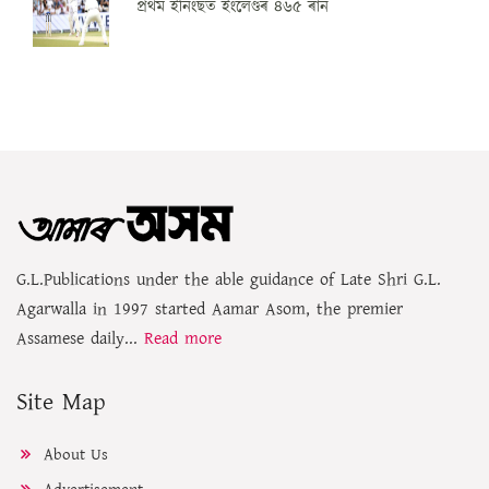
প্ৰথম ইনিংছত ইংলেণ্ডৰ ৪৬৫ ৰান
G.L.Publications under the able guidance of Late Shri G.L.
Agarwalla in 1997 started Aamar Asom, the premier
Assamese daily...
Read more
Site Map
About Us