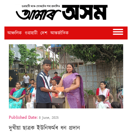
আঞ্চলিক
গুৱাহাটী
দেশ
আন্তৰ্জাতিক
Published Date:
8 June, 2025
দুখীয়া ছাত্ৰক ইউনিফৰ্মৰ ধন প্ৰদান