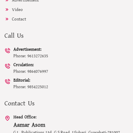
Advertisement
Video
Contact
Call Us
Advertisement:
Phone: 9613272635
Crculation:
Phone: 9864076997
Editorial:
Phone: 9854225012
Contact Us
Head Office:
Aamar Asom
G.L. Publications Ltd. G.S.Road, Ulubari, Guwahati-781007