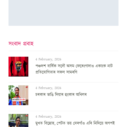
সংবাদ প্ৰবাহ
4 February, 2026
পঞ্চদশ বার্ষিক সদৌ অসম ফেৰেংগাদাও একাংক নাট
প্রতিযোগিতাৰ সফল সামৰণি
4 February, 2026
চৰকাৰ ভাঙি দিয়াৰ হুংকাৰ অখিলৰ
4 February, 2026
মুখত বিদ্ৰোহ, পেটত ভয় দেৰগাঁও এৰি নিদিয়ে অগপই