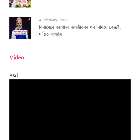
4 February, 2026
বিনামেঘে বজ্ৰপাত! জলজীৱনৰ ধন নিদিয়ে কেন্দ্ৰই,
দায়িত্ব ৰাজ্যলৈ
Video
Asd