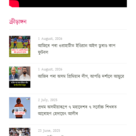
ক্ৰীড়াঙ্গন
1 August, 2026
আজিৰে পৰা গুৱাহাটীত ইণ্ডিয়ান অইল ডুৰাণ্ড কাপ
ফুটবল
1 August, 2026
আজিৰ পৰা অসম প্ৰিমিয়াৰ লীগ, আপত্তি দৰ্শালে আছুৱে
2 July, 2025
প্ৰথম অসমীয়াৰূপে ৭ মহাদেশৰ ৭ সৰ্বোচ্চ শিখৰত
আৰোহণ হেদায়েৎ আলীৰ
23 June, 2025