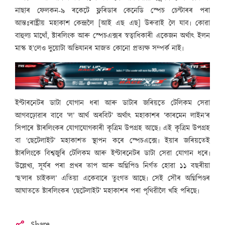
নাছাৰ ফেলকন-৯ ৰকেটে ফ্লৰিডাৰ কেনেডি স্পেচ চেণ্টাৰৰ পৰা
আন্তঃৰাষ্ট্ৰীয় মহাকাশ কেন্দ্ৰলৈ [আই এছ এছ] উৰুৱাই লৈ যাব৷ কোৱা
বাহুল্য মাথোঁ, ষ্টাৰলিংক আৰু স্পেচএক্সৰ স্বত্বাধিকাৰী একেজন অৰ্থাৎ ইলন
মাস্ক হ’লেও দুয়োটা অভিযানৰ মাজত কোনো প্ৰত্যক্ষ সম্পৰ্ক নাই৷
ইণ্টাৰনেটৰ ডাটা যোগান ধৰা আৰু ডাটাৰ জৰিয়তে টেলিকম সেৱা
আগবঢ়োৱাৰ বাবে ‘ল’ আৰ্থ অৰবিট’ অৰ্থাৎ মহাকাশৰ ‘কাৰমেন লাইন’ৰ
সিপাৰে ষ্টাৰলিংকৰ যোগাযোগকাৰী কৃত্ৰিম উপগ্ৰহ আছে৷ এই কৃত্ৰিম উপগ্ৰহ
বা ‘ছেটেলাইট’ মহাকাশত স্থাপন কৰে স্পেচএক্সে৷ ইয়াৰ জৰিয়তেই
ষ্টাৰলিংকে বিশ্বজুৰি টেলিকম আৰু ইণ্টাৰনেটৰ ডাটা সেৱা যোগান ধৰে৷
উল্লেখ্য, সূৰ্যৰ পৰা প্ৰখৰ তাপ আৰু অগ্নিপিণ্ড নিৰ্গত হোৱা ১১ বছৰীয়া
‘ছ’লাৰ চাইকল’ এতিয়া একেবাৰে তুংগত আছে৷ সেই সৌৰ অগ্নিপিণ্ডৰ
আঘাততে ষ্টাৰলিংকৰ ‘ছেটেলাইট’ মহাকাশৰ পৰা পৃথিৱীলৈ খহি পৰিছে৷
Share