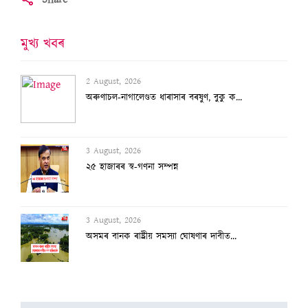
মুখ্য খবৰ
2 August, 2026
অৰুণাচল-নাগালেণ্ডত ধাৰাসাৰ বৰষুণ, বুকু ক...
3 August, 2026
২৫ হাজাৰৰ স্ব-গণনা সম্পন্ন
3 August, 2026
অসমৰ বানক ৰাষ্ট্ৰীয় সমস্যা ঘোষণাৰ দাবীত...
3 August, 2026
বানাক্ৰান্তক ১০ লাখ টকাকৈ নিদিলে মুখ্যমন...