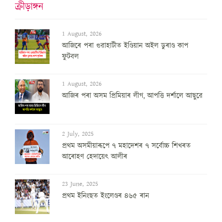
ক্ৰীড়াঙ্গন
1 August, 2026
আজিৰে পৰা গুৱাহাটীত ইণ্ডিয়ান অইল ডুৰাণ্ড কাপ
ফুটবল
1 August, 2026
আজিৰ পৰা অসম প্ৰিমিয়াৰ লীগ, আপত্তি দৰ্শালে আছুৱে
2 July, 2025
প্ৰথম অসমীয়াৰূপে ৭ মহাদেশৰ ৭ সৰ্বোচ্চ শিখৰত
আৰোহণ হেদায়েৎ আলীৰ
23 June, 2025
প্ৰথম ইনিংছত ইংলেণ্ডৰ ৪৬৫ ৰান