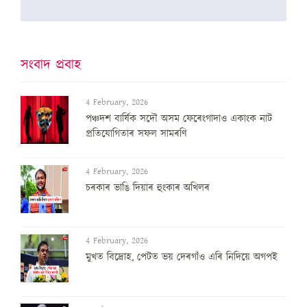
সংবাদ প্ৰবাহ
4 February, 2026
পঞ্চদশ বার্ষিক সদৌ অসম ফেৰেংগাদাও একাংক নাট
প্রতিযোগিতাৰ সফল সামৰণি
4 February, 2026
চৰকাৰ ভাঙি দিয়াৰ হুংকাৰ অখিলৰ
4 February, 2026
মুখত বিদ্ৰোহ, পেটত ভয় দেৰগাঁও এৰি নিদিয়ে অগপই