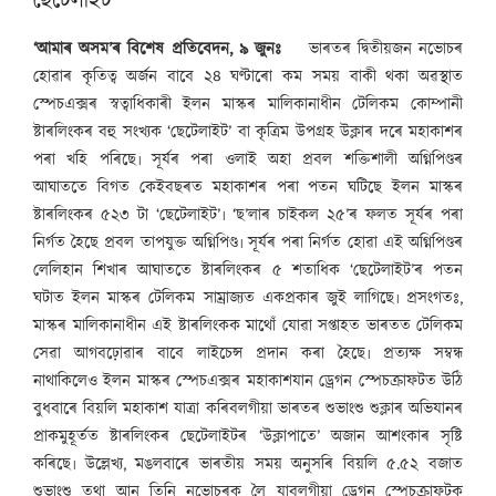
ছেটেলাইট
‘আমাৰ অসম’ৰ বিশেষ প্ৰতিবেদন, ৯ জুনঃ
ভাৰতৰ দ্বিতীয়জন নভোচৰ
হোৱাৰ কৃতিত্ব অৰ্জন বাবে ২৪ ঘণ্টাৰো কম সময় বাকী থকা অৱস্থাত
স্পেচএক্সৰ স্বত্বাধিকাৰী ইলন মাস্কৰ মালিকানাধীন টেলিকম কোম্পানী
ষ্টাৰলিংকৰ বহু সংখ্যক ‘ছেটেলাইট’ বা কৃত্ৰিম উপগ্ৰহ উক্লাৰ দৰে মহাকাশৰ
পৰা খহি পৰিছে৷ সূৰ্যৰ পৰা ওলাই অহা প্ৰবল শক্তিশালী অগ্নিপিণ্ডৰ
আঘাততে বিগত কেইবছৰত মহাকাশৰ পৰা পতন ঘটিছে ইলন মাস্কৰ
ষ্টাৰলিংকৰ ৫২৩ টা ‘ছেটেলাইট’৷ ‘ছ’লাৰ চাইকল ২৫’ৰ ফলত সূৰ্যৰ পৰা
নিৰ্গত হৈছে প্ৰবল তাপযুক্ত অগ্নিপিণ্ড৷ সূৰ্যৰ পৰা নিৰ্গত হোৱা এই অগ্নিপিণ্ডৰ
লেলিহান শিখাৰ আঘাততে ষ্টাৰলিংকৰ ৫ শতাধিক ‘ছেটেলাইট’ৰ পতন
ঘটাত ইলন মাস্কৰ টেলিকম সাম্ৰাজ্যত একপ্ৰকাৰ জুই লাগিছে৷ প্ৰসংগতঃ,
মাস্কৰ মালিকানাধীন এই ষ্টাৰলিংকক মাথোঁ যোৱা সপ্তাহত ভাৰতত টেলিকম
সেৱা আগবঢ়োৱাৰ বাবে লাইচেন্স প্ৰদান কৰা হৈছে৷ প্ৰত্যক্ষ সম্বন্ধ
নাথাকিলেও ইলন মাস্কৰ স্পেচএক্সৰ মহাকাশযান ড্ৰেগন স্পেচক্ৰাফটত উঠি
বুধবাৰে বিয়লি মহাকাশ যাত্ৰা কৰিবলগীয়া ভাৰতৰ শুভাংশু শুক্লাৰ অভিযানৰ
প্ৰাকমুহূৰ্তত ষ্টাৰলিংকৰ ছেটেলাইটৰ ‘উক্লাপাতে’ অজান আশংকাৰ সৃষ্টি
কৰিছে৷ উল্লেখ্য, মঙলবাৰে ভাৰতীয় সময় অনুসৰি বিয়লি ৫.৫২ বজাত
শুভাংশু তথা আন তিনি নভোচৰক লৈ যাবলগীয়া ড্ৰেগন স্পেচক্ৰাফটক