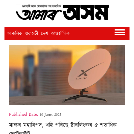
আঞ্চলিক
গুৱাহাটী
দেশ
আন্তৰ্জাতিক
Published Date:
10 June, 2025
মাস্কৰ মহাবিপদ, খহি পৰিছে ষ্টাৰলিংকৰ ৫ শতাধিক