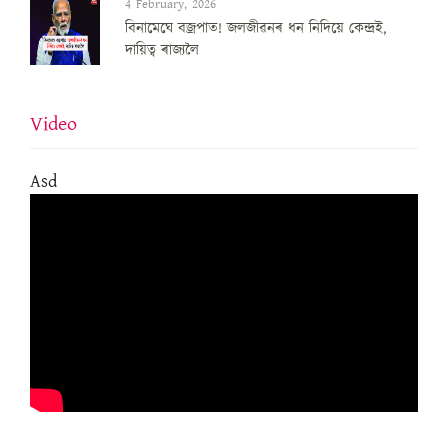
4 February, 2026
বিনামেঘে বজ্ৰপাত! জলজীৱনৰ ধন নিদিয়ে কেন্দ্ৰই,
দায়িত্ব ৰাজ্যলৈ
Video
Asd