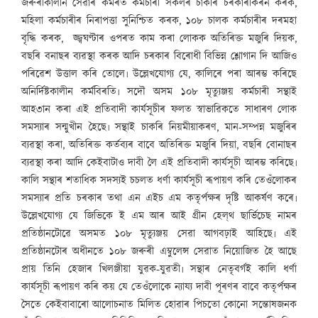
জৰুৰীকালীন সেৱাৰ কৰ্মৰত কৰ্মচাৰী সকলৰ চাকৰি চৰকাৰীকৰন কৰক,
মহিলা কৰ্মচাৰীৰ নিৰাপত্তা সুনিশ্চিত কৰক, ১০৮ চালক কৰ্মচাৰীৰ দৰমহা
বৃদ্ধি কৰক, জ্জ্বঘণ্টাৰ ওপৰত কাম কৰা লোকক অতিৰিক্ত মজুৰি দিয়ক,
বছৰি বনাছৰ ব্যৱস্থা কৰক আদি চৰকাৰ বিৰোধী বিভিন্ন শ্লোগান দি আজিও
পৰিৱেশ উত্তাল কৰি তোলে৷ উল্লেখযোগ্য যে, কালিৰে পৰা আৰম্ভ কৰিছে
অনিৰ্দিষ্টকালীন কৰ্মবিৰতি৷ সদৌ অসম ১০৮ মৃত্যুঞ্জয় কৰ্মচাৰী সন্থাই
আহ৩ান কৰা এই প্ৰতিবাদী কাৰ্যসূচীৰ ফলত স্বাভাৱিকতে সাধাৰণ লোক
সমস্যাৰ সন্মুখীন হৈছে৷ সন্থাই চাকৰি নিয়মীয়াকৰণ, মান-সম্পন্ন মজুৰিৰ
ব্যৱস্থা কৰা, অতিৰিক্ত কৰ্তব্যৰ বাবে অতিৰিক্ত মজুৰি দিয়া, বছৰি বোনাছৰ
ব্যৱস্থা কৰা আদি কেইবাটাও দাবী লৈ এই প্ৰতিবাদী কাৰ্যসূচী আৰম্ভ কৰিছে৷
কালি সন্থাৰ শতাধিক সদস্যই চচলত ধৰ্ণা কাৰ্যসূচী ৰূপায়ণ কৰি তেওঁলোকৰ
সমস্যাৰ প্ৰতি চৰকাৰ তথা এন এইচ এম কতৃৰ্পক্ষৰ দৃষ্টি আকৰ্ষণ কৰে৷
উল্লেখযোগ্য যে জিভিকে ই এম আৰ আই গ্ৰীন হেল্‌থ ছাৰ্ভিচেছ নামৰ
প্ৰতিষ্ঠানটোৱে অসমত ১০৮ মৃত্যুঞ্জয় সেৱা আগবঢ়াই আহিছে৷ এই
প্ৰতিষ্ঠানটোৰ অধীনতে ১০৮ জৰুৰী এম্বুলেন্স সেৱাত নিয়োজিত হৈ আছে
প্ৰায় তিনি হেজাৰ খিলঞ্জীয়া যুৱক-যুৱতী৷ সন্থাৰ নেতৃবৰ্গই কালি ধৰ্ণা
কাৰ্যসূচী ৰূপায়ণ কৰি কয় যে তেওঁলোকে ন্যায্য দাবী পূৰণৰ বাবে কতৃৰ্পক্ষৰ
সৈতে কেইবাবাৰো আলোচনাত মিলিত হোৱাৰ পিচতো কোনো সন্তোষজনক