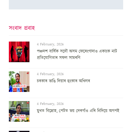
সংবাদ প্ৰবাহ
4 February, 2026
পঞ্চদশ বার্ষিক সদৌ অসম ফেৰেংগাদাও একাংক নাট
প্রতিযোগিতাৰ সফল সামৰণি
4 February, 2026
চৰকাৰ ভাঙি দিয়াৰ হুংকাৰ অখিলৰ
4 February, 2026
মুখত বিদ্ৰোহ, পেটত ভয় দেৰগাঁও এৰি নিদিয়ে অগপই