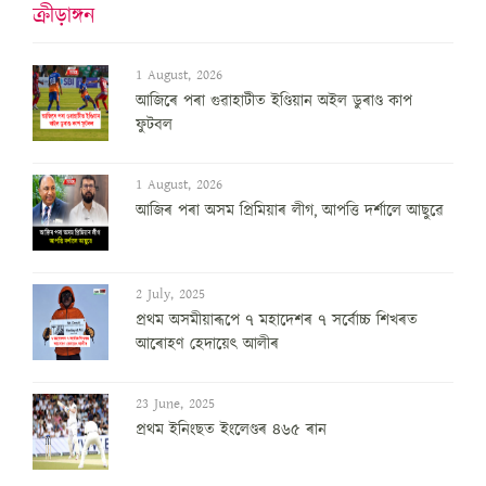
ক্ৰীড়াঙ্গন
1 August, 2026
আজিৰে পৰা গুৱাহাটীত ইণ্ডিয়ান অইল ডুৰাণ্ড কাপ
ফুটবল
1 August, 2026
আজিৰ পৰা অসম প্ৰিমিয়াৰ লীগ, আপত্তি দৰ্শালে আছুৱে
2 July, 2025
প্ৰথম অসমীয়াৰূপে ৭ মহাদেশৰ ৭ সৰ্বোচ্চ শিখৰত
আৰোহণ হেদায়েৎ আলীৰ
23 June, 2025
প্ৰথম ইনিংছত ইংলেণ্ডৰ ৪৬৫ ৰান