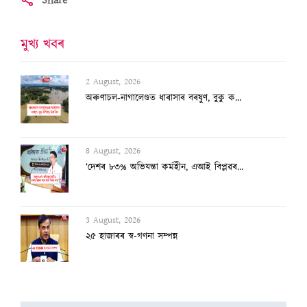
Share
মুখ্য খবৰ
2 August, 2026
অৰুণাচল-নাগালেণ্ডত ধাৰাসাৰ বৰষুণ, বুকু ক...
8 August, 2026
‘দেশৰ ৮৩% অভিযন্তা কৰ্মহীন, এআই বিপ্লৱৰ...
3 August, 2026
২৫ হাজাৰৰ স্ব-গণনা সম্পন্ন
3 August, 2026
অসমৰ বানক ৰাষ্ট্ৰীয় সমস্যা ঘোষণাৰ দাবীত...