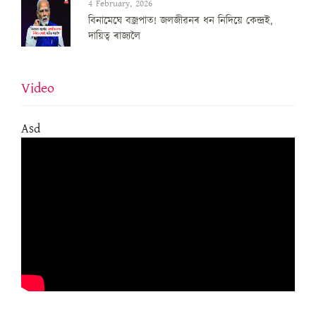
4 February, 2026
বিনামেঘে বজ্ৰপাত! জলজীৱনৰ ধন নিদিয়ে কেন্দ্ৰই,
দায়িত্ব ৰাজ্যলৈ
Video
Asd