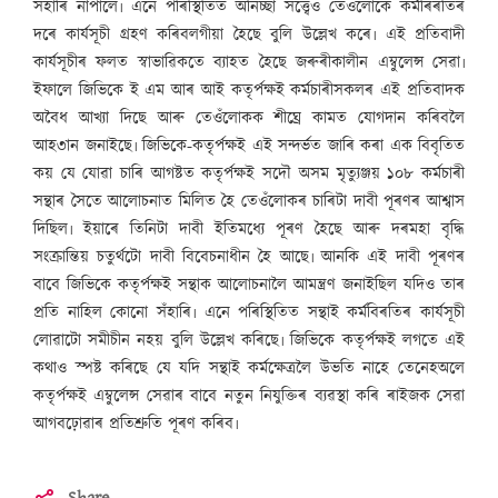
সঁহাৰি নাপালে৷ এনে পৰিস্থিতিত অনিচ্ছা সত্ত্বেও তেওঁলোকে কৰ্মৰিৰতিৰ
দৰে কাৰ্যসূচী গ্ৰহণ কৰিবলগীয়া হৈছে বুলি উল্লেখ কৰে৷ এই প্ৰতিবাদী
কাৰ্যসূচীৰ ফলত স্বাভাৱিকতে ব্যাহত হৈছে জৰুৰীকালীন এম্বুলেন্স সেৱা৷
ইফালে জিভিকে ই এম আৰ আই কতৃৰ্পক্ষই কৰ্মচাৰীসকলৰ এই প্ৰতিবাদক
অবৈধ আখ্যা দিছে আৰু তেওঁলোকক শীঘ্ৰে কামত যোগদান কৰিবলৈ
আহ৩ান জনাইছে৷ জিভিকে-কতৃৰ্পক্ষই এই সন্দৰ্ভত জাৰি কৰা এক বিবৃতিত
কয় যে যোৱা চাৰি আগষ্টত কতৃৰ্পক্ষই সদৌ অসম মৃত্যুঞ্জয় ১০৮ কৰ্মচাৰী
সন্থাৰ সৈতে আলোচনাত মিলিত হৈ তেওঁলোকৰ চাৰিটা দাবী পূৰণৰ আশ্বাস
দিছিল৷ ইয়াৰে তিনিটা দাবী ইতিমধ্যে পূৰণ হৈছে আৰু দৰমহা বৃদ্ধি
সংক্ৰান্তিয় চতুৰ্থটো দাবী বিবেচনাধীন হৈ আছে৷ আনকি এই দাবী পূৰণৰ
বাবে জিভিকে কতৃৰ্পক্ষই সন্থাক আলোচনালৈ আমন্ত্ৰণ জনাইছিল যদিও তাৰ
প্ৰতি নাহিল কোনো সঁহাৰি৷ এনে পৰিস্থিতিত সন্থাই কৰ্মবিৰতিৰ কাৰ্যসূচী
লোৱাটো সমীচীন নহয় বুলি উল্লেখ কৰিছে৷ জিভিকে কতৃৰ্পক্ষই লগতে এই
কথাও স্পষ্ট কৰিছে যে যদি সন্থাই কৰ্মক্ষেত্ৰলৈ উভতি নাহে তেনেহঅলে
কতৃৰ্পক্ষই এম্বুলেন্স সেৱাৰ বাবে নতুন নিযুক্তিৰ ব্যৱস্থা কৰি ৰাইজক সেৱা
আগবঢ়োৱাৰ প্ৰতিশ্ৰুতি পূৰণ কৰিব৷