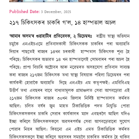
Published Date:
3 December, 2025
২১৭ চিকিৎসকৰ চাকৰি গ’ল, ১৪ হাস্পতাল অচল
‘আমাৰ অসম’ৰ গুৱাহাটীৰ প্ৰতিবেদক, ২ ডিচেম্বৰঃ
ৰাষ্ট্ৰীয় স্বাস্থ্য অভিযান
চমুকৈ এনএইচএমে প্ৰতিবাদকাৰী চিকিৎসকক চাকৰিৰ পৰা অব্যাহতি
দিয়াৰ পাছতেই ৰাজ্যৰ ১৪খন চৰকাৰী হাস্পতাল চিকিৎসক শূন্য হৈ
পৰিছে৷ চিকিৎসকৰ অভাৱত ১৪ খন হাস্পতালেই সোমবাৰৰ পৰা অচল হৈ
পৰিছে৷ প্ৰাপ্য বিচাৰি অক্টোবৰ আৰু নৱেম্বৰত অসহযোগ প্ৰতিবাদ সাব্যস্ত
কৰা ৰাজ্যৰ ২১৭জন চিকিৎসক তথা স্বাস্থ্য বিষয়াক পহিলা ডিচেম্বৰৰ পৰা
কাৰ্যকৰী হোৱাকৈ অব্যাহতি দিছে এনএইচ এম কতৃপক্ষই৷ এমবিবিএছ
উত্তীৰ্ণ তথা এবছৰৰ বাবে বাধ্যতামূলক গ্ৰামাঞ্চলত সেৱা আগবঢ়োৱা এই
২১৭জন চিকিৎসক ৰাজ্যৰ ৩০খন জিলাৰ নিৰ্দিষ্ট হাস্পতালত কৰ্মৰত
আছিল৷ চলিত বৰ্ষৰ জুন মাহত ঠিকাভিত্তিক পদত নিযুক্তি পোৱা
চিকিৎসকসকলৰ চাকৰি সেৱাৰ কাৰ্যকালৰ ম্যাদ এবছৰলৈ আছিল যদিও
ইচ্ছা কৰিলে চিকিৎসকসকলে অৱসৰপৰ্যন্ত সেৱা আগবঢ়োৱাৰো সুযোগ
পোৱাৰ নিয়ৰ আছিল৷ কিয়নো এন এইচ এমত ঠিকাভিত্তিক কৰ্মৰত
চিকিৎসকসকলে ইচ্ছা কৰিলে অৱসৰৰ সময়লৈ চাকৰিত কৰ্মৰত হৈ থাকিব