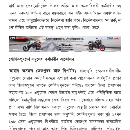
নাৰ্ছ আৰু পেৰামেডিকেল ষ্টাফৰ ৩দিন আৰু অ-কাৰিকৰী কৰ্মচাৰীৰ জ্জ
দিনৰ দৰমহা কৰ্তনৰ বাবে মঙলবাৰে এন এইচ এমৰ মিছন সঞ্চালক ড॰
লক্ষ্মন এছে আনুষ্ঠানিকভাৱে নিৰ্দেশনা জাৰি কৰে৷ নিৰ্দেশনাখনত
‘ন’ ৱৰ্ক, ন’
পে’
নীতিৰ অধীনত এই ব্যৱস্থা গ্ৰহণ কৰা বুলিও কোৱা হৈছে৷
শোণিতপুৰতো এম্বুলেন্স কৰ্মচাৰীৰ আন্দোলন
‘আমাৰ অসম’ৰ তেজপুৰৰ ষ্টাফ ৰিপ’ৰ্টাৰঃ
ৰাজ্যজুৰি ১০৮জৰুৰীকালীন
এম্বুলেন্স সেৱাৰ কৰ্মচাৰীসকলে ৰূপায়ণ কৰা আন্দোলনৰ কাৰ্যসূচীৰ প্ৰভাৱ
আন জিলাসমূহৰ লগতে শোণিতপুৰতো পৰিছে৷ অৱশ্যে জিলা প্ৰশাসনৰ
সহযোগত ১০৮ এম্বুলেন্স সেৱাৰ উদ্ধৰ্তন কতৃৰ্পক্ষই এনে পৰিস্থিতিত যাতে
ৰাইজে বিনামূলীয়া এম্বুলেন্স সেৱা বিধৰ পৰা একেবাৰে বঞ্চিত নহয় তাৰ
প্ৰতি লক্ষ্য ৰাখি জিলাখনত একাংশ এম্বুলেন্স অস্থায়ী চালকৰ দ্বাৰা চলাবলৈ
সক্ষম হৈছে৷ জিলা প্ৰশাসনৰ তথ্য অনুসৰি, শোণিতপুৰত থকা মুঠ ২৭খন
১০৮ সেৱা এম্বুলেন্সৰ বিপৰীতে বৰ্তমান তেজপুৰ কনকলতা অসামৰিক
চিকিৎসালয়, পৰোৱা মাতৃ আৰু শিশু চিকিৎসালয়, বালিপৰা, পাঁচমাইল,