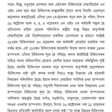
পাৰে৷ কিন্তু, নতুনকৈ যোগদান কৰা এইসকল চিকিৎসকে শেহতীয়াকৈ এন
এইচ এমৰ আন আন চিকিৎসক-স্বাস্থ্যকৰ্মীৰ সৈতে প্ৰাপ্য বিচাৰি একেলগে
আন্দোলন কৰাটোৱেই এতিয়া যেন তেওঁলোকৰ বাবে কাল হৈ পৰিল৷ বিগত
২৯ অক্টোবৰ আৰু ৩, ৪, ৫ নৱেম্বৰত এন এইচ এম কৰ্মচাৰী সন্থাৰ হৈ
প্ৰতিবাদত চামিল হোৱাৰ পৰিণতিত ৰাষ্ট্ৰীয় স্বাস্থ্য মিছন কতৃৰ্পক্ষই
শেহতীয়াকৈ এটা নিৰ্দেশনাযোগে চাকৰিত যোগদানৰ প্ত মাহতে সংশ্লিষ্ট
২১৭জন চিকিৎসকক ৩০ নৱেম্বৰৰ পৰা কাৰ্যকৰী হোৱাকৈ চাকৰিৰ পৰা
বৰ্খস্ত কৰে৷ এই ২১৭জন চিকিৎসকক অব্যাহতি দিয়াৰ ফলত ৰাজ্যৰ ১৪খন
হাস্পতাল এতিয়া চিকিৎসক শূন্য হৈ পৰিছে৷ ফলত ফাৰ্মাচীষ্টে চিকিৎসকৰ
দায়িত্ব পালন কৰিবলগীয়া হোৱাত ৰোগীৰ মাজত হাহাকাৰ পৰিস্থিতিৰ সৃষ্টি
হৈছে৷ আনকি চিকিৎসক নথকাৰ বাবে হাস্পতাল কতৃৰ্পক্ষই প্ৰৱেশদ্বাৰত
‘চিকিৎসক নাই’ বুলি ফলক লগাই দিয়াও স্বাস্থ্য বিভাগৰ এই হঠকাৰী
সিদ্ধান্তৰ পৰিলক্ষিত হৈছে৷ ইয়াৰ ফলত ধেমাজিত সৰ্বাধিক ৪খন হাস্পতাল
চিকিৎসক শূন্য হৈ পৰিছে৷ তদুপৰি শিৱসাগৰৰ ৩খন আৰু বিশ্বনাথৰ ২খন
হাস্পতালো চিকিৎসক শূন্য হৈ পৰিছে৷ চিকিৎসক নথকা হাস্পতালৰ
তালিকাত অন্তৰ্ভুক্ত হৈছে নগাঁও, বঙাইগাঁও, তামুলপুৰ, গোৱালপাৰা আৰু
দৰঙৰ এখনকৈ হাস্পতাল৷ ইফালে, বিগত ২৯ অক্টোবৰৰ পৰা ১১ নৱেম্বৰৰ
ভিতৰত প্ৰতিবাদী কাৰ্যসূচীত অংশ লোৱা ৰাষ্ট˜ীয় স্বাস্থ্য মিছনৰ চিকিৎসক,