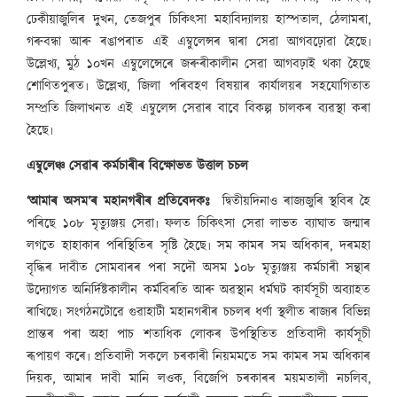
ঢেকীয়াজুলিৰ দুখন, তেজপুৰ চিকিৎসা মহাবিদ্যালয় হাস্পতাল, ঠেলামৰা,
গৰুবন্ধা আৰু ৰঙাপৰাত এই এম্বুলেন্সৰ দ্বাৰা সেৱা আগবঢ়োৱা হৈছে৷
উল্লেখ্য, মুঠ ১০খন এম্বুলেন্সেৰে জৰুৰীকালীন সেৱা আগবঢ়াই থকা হৈছে
শোণিতপুৰত৷ উল্লেখ্য, জিলা পৰিবহণ বিষয়াৰ কাৰ্যালয়ৰ সহযোগিতাত
সম্প্ৰতি জিলাখনত এই এম্বুলেন্স সেৱাৰ বাবে বিকল্প চালকৰ ব্যৱস্থা কৰা
হৈছে৷
এম্বুলেঞ্চ সেৱাৰ কৰ্মচাৰীৰ বিক্ষোভত উত্তাল চচল
‘আমাৰ অসম’ৰ মহানগৰীৰ প্ৰতিবেদকঃ
দ্বিতীয়দিনাও ৰাজ্যজুৰি স্থবিৰ হৈ
পৰিছে ১০৮ মৃত্যুঞ্জয় সেৱা৷ ফলত চিকিৎসা সেৱা লাভত ব্যাঘাত জন্মাৰ
লগতে হাহাকাৰ পৰিস্থিতিৰ সৃষ্টি হৈছে৷ সম কামৰ সম অধিকাৰ, দৰমহা
বৃদ্ধিৰ দাবীত সোমবাৰৰ পৰা সদৌ অসম ১০৮ মৃত্যুঞ্জয় কৰ্মচাৰী সন্থাৰ
উদ্যোগত অনিৰ্দিষ্টকালীন কৰ্মবিৰতি আৰু অৱস্থান ধৰ্মঘট কাৰ্যসূচী অব্যাহত
ৰাখিছে৷ সংগঠনটোৱে গুৱাহাটী মহানগৰীৰ চচলৰ ধৰ্ণা স্থলীত ৰাজ্যৰ বিভিন্ন
প্ৰান্তৰ পৰা অহা পাচ শতাধিক লোকৰ উপস্থিতিত প্ৰতিবাদী কাৰ্যসূচী
ৰূপায়ণ কৰে৷ প্ৰতিবাদী সকলে চৰকাৰী নিয়মমতে সম কামৰ সম অধিকাৰ
দিয়ক, আমাৰ দাবী মানি লওক, বিজেপি চৰকাৰৰ ময়মতালী নচলিব,