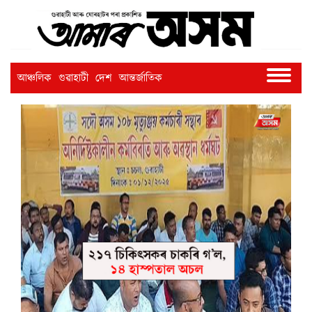
আঞ্চলিক
গুৱাহাটী
দেশ
আন্তৰ্জাতিক