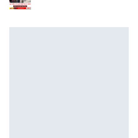
9 August, 2026
ডেটিং এপত বন্ধুত্ব, ঘনিষ্ঠ মুহূৰ্তৰ ছবি...
8 August, 2026
ভাৰততে আছে বিশ্বৰ আটাইতকৈ দীঘল চুলিৰ গৰা...