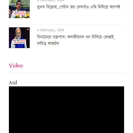
4 February, 2026
মুখত বিদ্ৰোহ, পেটত ভয় দেৰগাঁও এৰি নিদিয়ে অগপই
4 February, 2026
বিনামেঘে বজ্ৰপাত! জলজীৱনৰ ধন নিদিয়ে কেন্দ্ৰই,
দায়িত্ব ৰাজ্যলৈ
Video
Asd