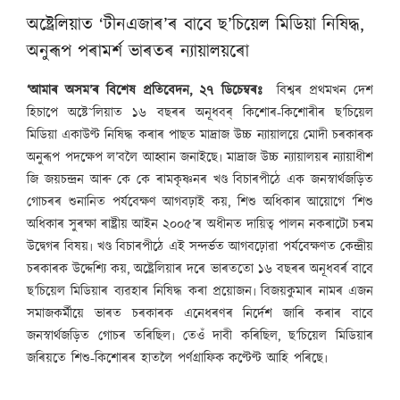
অষ্ট্ৰেলিয়াত ‘টীনএজাৰ’ৰ বাবে ছ’চিয়েল মিডিয়া নিষিদ্ধ,
অনুৰূপ পৰামৰ্শ ভাৰতৰ ন্যায়ালয়ৰো
‘আমাৰ অসম’ৰ বিশেষ প্ৰতিবেদন, ২৭ ডিচেম্বৰঃ
বিশ্বৰ প্ৰথমখন দেশ
হিচাপে অষ্টে˜লিয়াত ১৬ বছৰৰ অনূধবৰ্ কিশোৰ-কিশোৰীৰ ছ’চিয়েল
মিডিয়া একাউণ্ট নিষিদ্ধ কৰাৰ পাছত মাদ্ৰাজ উচ্চ ন্যায়ালয়ে মোদী চৰকাৰক
অনুৰূপ পদক্ষেপ ল’বলৈ আহ্বান জনাইছে৷ মাদ্ৰাজ উচ্চ ন্যায়ালয়ৰ ন্যায়াধীশ
জি জয়চন্দ্ৰন আৰু কে কে ৰামকৃষ্ণনৰ খণ্ড বিচাৰপীঠে এক জনস্বাৰ্থজড়িত
গোচৰৰ শুনানিত পৰ্যবেক্ষণ আগবঢ়াই কয়, শিশু অধিকাৰ আয়োগে ‘শিশু
অধিকাৰ সুৰক্ষা ৰাষ্ট্ৰীয় আইন ২০০৫’ৰ অধীনত দায়িত্ব পালন নকৰাটো চৰম
উদ্বেগৰ বিষয়৷ খণ্ড বিচাৰপীঠে এই সন্দৰ্ভত আগবঢ়োৱা পৰ্যবেক্ষণত কেন্দ্ৰীয়
চৰকাৰক উদ্দেশ্যি কয়, অষ্ট্ৰেলিয়াৰ দৰে ভাৰততো ১৬ বছৰৰ অনূধবৰ্ৰ বাবে
ছ’চিয়েল মিডিয়াৰ ব্যৱহাৰ নিষিদ্ধ কৰা প্ৰয়োজন৷ বিজয়কুমাৰ নামৰ এজন
সমাজকৰ্মীয়ে ভাৰত চৰকাৰক এনেধৰণৰ নিৰ্দেশ জাৰি কৰাৰ বাবে
জনস্বাৰ্থজড়িত গোচৰ তৰিছিল৷ তেওঁ দাবী কৰিছিল, ছ’চিয়েল মিডিয়াৰ
জৰিয়তে শিশু-কিশোৰৰ হাতলৈ পৰ্ণগ্ৰাফিক কণ্টেণ্ট আহি পৰিছে৷