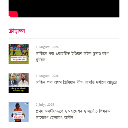
ক্ৰীড়াঙ্গন
1 August, 2026
আজিৰে পৰা গুৱাহাটীত ইণ্ডিয়ান অইল ডুৰাণ্ড কাপ
ফুটবল
1 August, 2026
আজিৰ পৰা অসম প্ৰিমিয়াৰ লীগ, আপত্তি দৰ্শালে আছুৱে
2 July, 2025
প্ৰথম অসমীয়াৰূপে ৭ মহাদেশৰ ৭ সৰ্বোচ্চ শিখৰত
আৰোহণ হেদায়েৎ আলীৰ