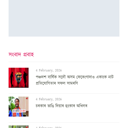
সংবাদ প্ৰবাহ
4 February, 2026
পঞ্চদশ বার্ষিক সদৌ অসম ফেৰেংগাদাও একাংক নাট
প্রতিযোগিতাৰ সফল সামৰণি
4 February, 2026
চৰকাৰ ভাঙি দিয়াৰ হুংকাৰ অখিলৰ