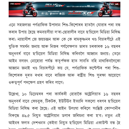
এনে সহজলভ্য পৰ্ণগ্ৰাফিক উপাদান শিশু-কিশোৰৰ হাতলৈ যোৱাৰ পৰা বন্ধ
কৰাৰ উপায় হৈছে কমবয়সীয়া ল’ৰা-ছোৱালীৰ বাবে ছ’চিয়েল মিডিয়া নিষিদ্ধ
কৰা৷ ন্যায়াধীশ জে জয়চন্দ্ৰন আৰু কে কে ৰামকৃষ্ণনৰ খণ্ড বিচাৰপীঠে এই
যুক্তিক সমৰ্থন জনায় আৰু নিজৰ পৰ্যবেক্ষণত ভাৰত চৰকাৰক ১৬ বছৰৰ
অনূধবৰ্ৰ বাবে ছ’চিয়েল মিডিয়া নিষিদ্ধ কৰিবলৈ আহ্বান জনায়৷ তেনে
আইন বলৱৎ নোহোৱা পৰ্যন্ত কতৃৰ্পক্ষক হাত সাবতি বহি নাথাকিবলৈকো
আহ্বান জনাই খণ্ড বিচাৰপীঠে কয় যে, পৰ্ণগ্ৰাফিক কণ্টেণ্টৰ পৰা শিশু-
কিশোৰক দূৰত ৰখাৰ বাবে ৰাজ্যিক আৰু ৰাষ্ট্ৰীয় শিশু সুৰক্ষা আয়োগে
গুৰুত্বপূৰ্ণ পদক্ষেপ গ্ৰহণ কৰিব লাগে৷
উল্লেখ্য, ১০ ডিচেম্বৰৰ পৰা কাৰ্যকৰী হোৱাকৈ অষ্ট্ৰেলিয়াত ১৬ বছৰৰ
অনূধবৰ্ৰ বাবে ফেচবুক, টিকটক, ইউটিউব ইত্যাদি সকলো ধৰণৰ ছ’চিয়েল
মিডিয়া নিষিদ্ধ কৰা হৈছে৷ এই আইন উলংঘা কৰিলে সংশ্লিষ্ট কোম্পানীৰ
বিৰুদ্ধে ৪৯.৫ নিযুত অষ্ট্ৰেলিয়ান ডলাৰ জৰিমনা কৰা হ’ব৷ নতুন এই
আইনৰ ফলত দেশখনত কেইবা নিযুত ছ’চিয়েল মিডিয়া একাউণ্ট বন্ধ হৈ