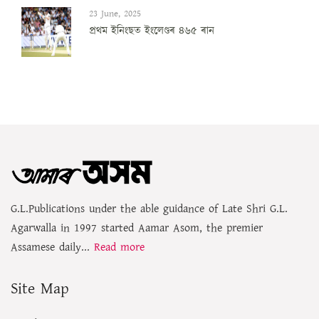
23 June, 2025
প্ৰথম ইনিংছত ইংলেণ্ডৰ ৪৬৫ ৰান
G.L.Publications under the able guidance of Late Shri G.L.
Agarwalla in 1997 started Aamar Asom, the premier
Assamese daily...
Read more
Site Map