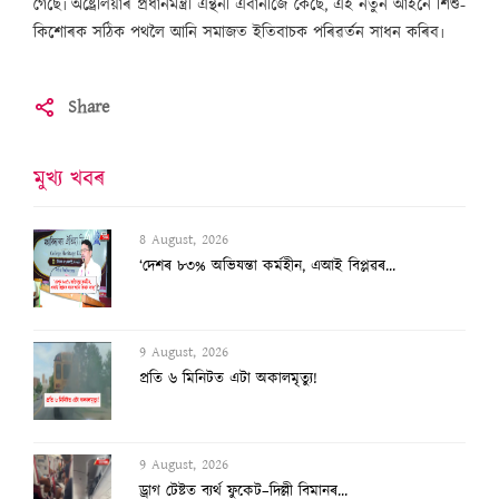
গৈছে৷ অষ্ট্ৰেলিয়াৰ প্ৰধানমন্ত্ৰী এন্থনী এবানীজে কৈছে, এই নতুন আইনে শিশু-
কিশোৰক সঠিক পথলৈ আনি সমাজত ইতিবাচক পৰিৱৰ্তন সাধন কৰিব৷
Share
মুখ্য খবৰ
8 August, 2026
‘দেশৰ ৮৩% অভিযন্তা কৰ্মহীন, এআই বিপ্লৱৰ...
9 August, 2026
প্ৰতি ৬ মিনিটত এটা অকালমৃত্যু!
9 August, 2026
ড্ৰাগ টেষ্টত ব্যৰ্থ ফুকেট–দিল্লী বিমানৰ...