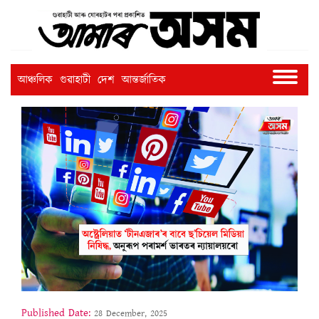
আঞ্চলিক
গুৱাহাটী
দেশ
আন্তৰ্জাতিক
Published Date:
28 December, 2025