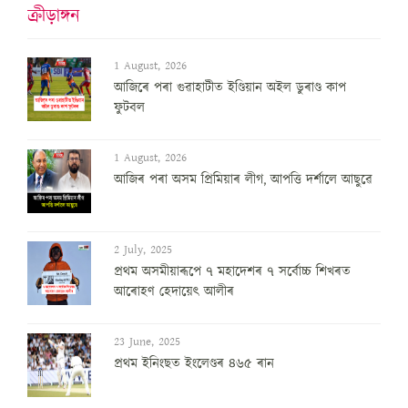
ক্ৰীড়াঙ্গন
1 August, 2026
আজিৰে পৰা গুৱাহাটীত ইণ্ডিয়ান অইল ডুৰাণ্ড কাপ
ফুটবল
1 August, 2026
আজিৰ পৰা অসম প্ৰিমিয়াৰ লীগ, আপত্তি দৰ্শালে আছুৱে
2 July, 2025
প্ৰথম অসমীয়াৰূপে ৭ মহাদেশৰ ৭ সৰ্বোচ্চ শিখৰত
আৰোহণ হেদায়েৎ আলীৰ
23 June, 2025
প্ৰথম ইনিংছত ইংলেণ্ডৰ ৪৬৫ ৰান