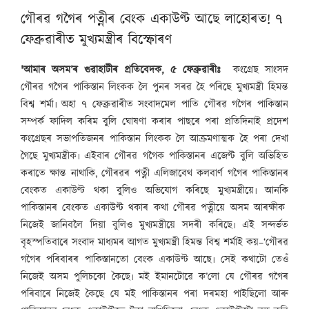
গৌৰৱ গগৈৰ পত্নীৰ বেংক একাউণ্ট আছে লাহোৰত! ৭
ফেব্ৰুৱাৰীত মুখ্যমন্ত্ৰীৰ বিস্ফোৰণ
'আমাৰ অসম’ৰ গুৱাহাটীৰ প্ৰতিবেদক, ৫ ফেব্ৰুৱাৰীঃ
কংগ্ৰেছ সাংসদ
গৌৰৱ গগৈৰ পাকিস্তান লিংকক লৈ পুনৰ সৰৱ হৈ পৰিছে মুখ্যমন্ত্ৰী হিমন্ত
বিশ্ব শৰ্মা৷ অহা ৭ ফেব্ৰুৱাৰীত সংবাদমেল পাতি গৌৰৱ গগৈৰ পাকিস্তান
সম্পৰ্ক ফাদিল কৰিম বুলি ঘোষণা কৰাৰ পাছৰে পৰা প্ৰতিদিনাই প্ৰদেশ
কংগ্ৰেছৰ সভাপতিজনৰ পাকিস্তান লিংকক লৈ আক্ৰমণাত্মক হৈ পৰা দেখা
গৈছে মুখ্যমন্ত্ৰীক৷ এইবাৰ গৌৰৱ গগৈক পাকিস্তানৰ এজেণ্ট বুলি অভিহিত
কৰাতে ক্ষান্ত নাথাকি, গৌৰৱৰ পত্নী এলিজাবেথ কলবাৰ্ণ গগৈৰ পাকিস্তানৰ
বেংকত একাউণ্ট থকা বুলিও অভিযোগ কৰিছে মুখ্যমন্ত্ৰীয়ে৷ আনকি
পাকিস্তানৰ বেংকত একাউণ্ট থকাৰ কথা গৌৰৱ পত্নীয়ে অসম আৰক্ষীক
নিজেই জানিবলৈ দিয়া বুলিও মুখ্যমন্ত্ৰীয়ে সদৰী কৰিছে৷ এই সন্দৰ্ভত
বৃহস্পতিবাৰে সংবাদ মাধ্যমৰ আগত মুখ্যমন্ত্ৰী হিমন্ত বিশ্ব শৰ্মাই কয়–‘গৌৰৱ
গগৈৰ পৰিবাৰৰ পাকিস্তানতো বেংক একাউণ্ট আছে৷ সেই কথাটো তেওঁ
নিজেই অসম পুলিচকো কৈছে৷ মই ইমানটোৱে ক’লো যে গৌৰৱ গগৈৰ
পৰিবাৰে নিজেই কৈছে যে মই পাকিস্তানৰ পৰা দৰমহা পাইছিলো আৰু