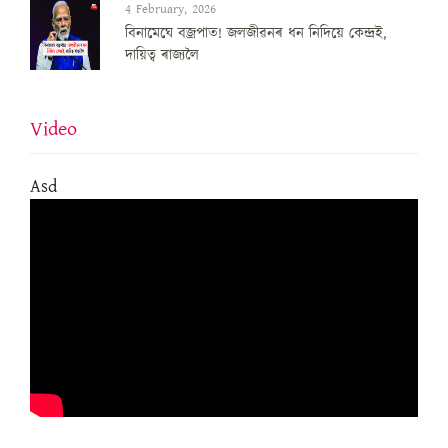
4 February, 2026
বিনামেঘে বজ্ৰপাত! জলজীৱনৰ ধন নিদিয়ে কেন্দ্ৰই,
দায়িত্ব ৰাজ্যলৈ
Video
Asd