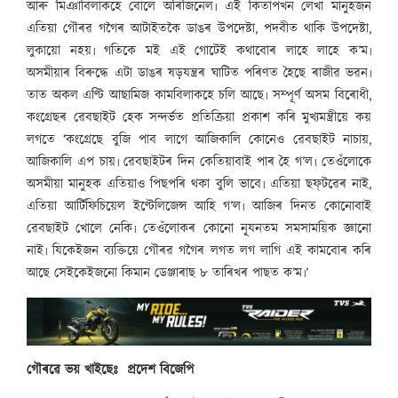
আৰু মিঞাবিলাকহে বোলে অৰিজিনেল৷ এই কিতাপখন লেখা মানুহজন
এতিয়া গৌৰৱ গগৈৰ আটাইতকৈ ডাঙৰ উপদেষ্টা, পদবীত থাকি উপদেষ্টা,
লুকায়ো নহয়৷ গতিকে মই এই গোটেই কথাবোৰ লাহে লাহে ক’ম৷
অসমীয়াৰ বিৰুদ্ধে এটা ডাঙৰ ষড়যন্ত্ৰৰ ঘাটিত পৰিণত হৈছে ৰাজীৱ ভৱন৷
তাত অকল এণ্টি আছামিজ কামবিলাকহে চলি আছে৷ সম্পূৰ্ণ অসম বিৰোধী,
কংগ্ৰেছৰ ৱেবছাইট হেক সন্দৰ্ভত প্ৰতিক্ৰিয়া প্ৰকাশ কৰি মুখ্যমন্ত্ৰীয়ে কয়
লগতে ‘কংগ্ৰেছে বুজি পাব লাগে আজিকালি কোনেও ৱেবছাইট নাচায়,
আজিকালি এপ চায়৷ ৱেবছাইটৰ দিন কেতিয়াবাই পাৰ হৈ গ’ল৷ তেওঁলোকে
অসমীয়া মানুহক এতিয়াও পিছপৰি থকা বুলি ভাবে৷ এতিয়া ছফ্‌টৱেৰ নাই,
এতিয়া আৰ্টিফিচিয়েল ইণ্টেলিজেন্স আহি গ’ল৷ আজিৰ দিনত কোনোবাই
ৱেবছাইট খোলে নেকি৷ তেওঁলোকৰ কোনো নূ্যনতম সমসাময়িক জ্ঞানো
নাই৷ যিকেইজন ব্যক্তিয়ে গৌৰৱ গগৈৰ লগত লগ লাগি এই কামবোৰ কৰি
আছে সেইকেইজনো কিমান ডেঞ্জাৰাছ ৮ তাৰিখৰ পাছত ক’ম৷’
গৌৰৱে ভয় খাইছেঃ প্ৰদেশ বিজেপি