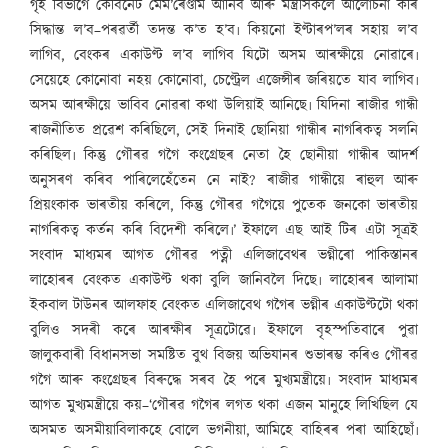
গৃহ বিভাগে কেবিনেট মেম’ৰেণ্ডাম আনিব আৰু মন্ত্ৰীসকলে আলোচনা কৰি
সিদ্ধান্ত ল’ব–পৰৱৰ্তী তদন্ত ক’ত হ’ব৷ কিয়নো ইণ্টাৰপ’লৰ সহায় ল’ব
লাগিব, বেংকৰ একাউণ্ট ল’ব লাগিব যিটো অসম আৰক্ষীয়ে নোৱাৰে৷
সেয়েহে কোনোবা নহয় কোনোবা, চেণ্ট্ৰেল এজেন্সীৰ জৰিয়তে যাব লাগিব৷
অসম আৰক্ষীয়ে ভাবিব নোৱৰা কথা উলিয়াই আনিছে৷ যিদিনা ৰাজীৱ গান্ধী
ৰাজনীতিত প্ৰৱেশ কৰিছিলে, সেই দিনাই ছোনিয়া গান্ধীৰ নাগৰিকত্ব সলনি
কৰিছিল৷ কিন্তু গৌৰৱ গগৈ কংগ্ৰেছৰ নেতা হৈ ছোনীয়া গান্ধীৰ আদৰ্শ
অনুসৰণ কৰিব পাৰিলেহেঁতেন নে নাই? ৰাজীৱ গান্ধীয়ে ৰাহুল আৰু
প্ৰিয়ংকাক ভাৰতীয় কৰিলে, কিন্তু গৌৰৱ গগৈয়ে পুতেক জনকো ভাৰতীয়
নাগৰিকত্ব কৰ্তন কৰি বিদেশী কৰিলে৷’ ইফালে এছ আই টিৰ এটা সূত্ৰই
সংবাদ মাধ্যমৰ আগত গৌৰৱ পত্নী এলিজাবেথৰ ভগ্নীৰো পাকিস্তানৰ
লাহোৰৰ বেংকত একাউণ্ট থকা বুলি জানিবলৈ দিছে৷ লাহোৰৰ আলামা
ইকবাল টাউনৰ আলফাহ বেংকত এলিজাবেথ গগৈৰ ভগ্নীৰ একাউণ্টটো থকা
বুলিও সদৰী কৰে আৰক্ষীৰ সূত্ৰটোৱে৷ ইফালে বৃহস্পতিবাৰে পুৱা
জালুকবাৰী বিধানসভা সমষ্টিত বুথ বিজয় অভিযানৰ শুভাৰম্ভ কৰিও গৌৰৱ
গগৈ আৰু কংগ্ৰেছৰ বিৰুদ্ধে সৰব হৈ পৰে মুখ্যমন্ত্ৰীয়ে৷ সংবাদ মাধ্যমৰ
আগত মুখ্যমন্ত্ৰীয়ে কয়–‘গৌৰৱ গগৈৰ লগত থকা এজন মানুহে লিখিছিল যে
অসমত অসমীয়াবিলাকহে বোলে ভগনীয়া, আমিহে বাহিৰৰ পৰা আহিছোঁ৷