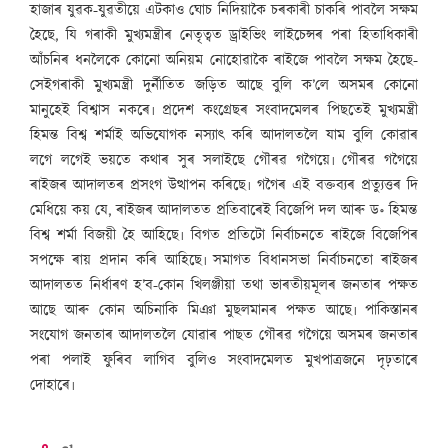
হাজাৰ যুৱক-যুৱতীয়ে এটকাও ঘোচ নিদিয়াকৈ চৰকাৰী চাকৰি পাবলৈ সক্ষম
হৈছে, যি গৰাকী মুখ্যমন্ত্ৰীৰ নেতৃত্বত ড্ৰাইভিং লাইচেন্সৰ পৰা হিতাধিকাৰী
আঁচনিৰ ধনলৈকে কোনো অনিয়ম নোহোৱাকৈ ৰাইজে পাবলৈ সক্ষম হৈছে-
সেইগৰাকী মুখ্যমন্ত্ৰী দুৰ্নীতিত জড়িত আছে বুলি ক’লে অসমৰ কোনো
মানুহেই বিশ্বাস নকৰে৷ প্ৰদেশ কংগ্ৰেছৰ সংবাদমেলৰ পিছতেই মুখ্যমন্ত্ৰী
হিমন্ত বিশ্ব শৰ্মাই অভিযোগক নস্যাৎ কৰি আদালতলৈ যাম বুলি কোৱাৰ
লগে লগেই ভয়তে কথাৰ সুৰ সলাইছে গৌৰৱ গগৈয়ে৷ গৌৰৱ গগৈয়ে
ৰাইজৰ আদালতৰ প্ৰসংগ উত্থাপন কৰিছে৷ গগৈৰ এই বক্তব্যৰ প্ৰত্যুত্তৰ দি
মেধিয়ে কয় যে, ৰাইজৰ আদালতত প্ৰতিবাৰেই বিজেপি দল আৰু ড॰ হিমন্ত
বিশ্ব শৰ্মা বিজয়ী হৈ আহিছে৷ বিগত প্ৰতিটো নিৰ্বাচনতে ৰাইজে বিজেপিৰ
সপক্ষে ৰায় প্ৰদান কৰি আহিছে৷ সমাগত বিধানসভা নিৰ্বাচনতো ৰাইজৰ
আদালতত নিৰ্ধাৰণ হ’ব-কোন খিলঞ্জীয়া তথা ভাৰতীয়মূলৰ জনতাৰ পক্ষত
আছে আৰু কোন অচিনাকি মিঞা মুছলমানৰ পক্ষত আছে৷ পাকিস্তানৰ
সংযোগ জনতাৰ আদালতলৈ যোৱাৰ পাছত গৌৰৱ গগৈয়ে অসমৰ জনতাৰ
পৰা পলাই ফুৰিব লাগিব বুলিও সংবাদমেলত মুখপাত্ৰজনে দৃঢ়তাৰে
দোহাৰে৷