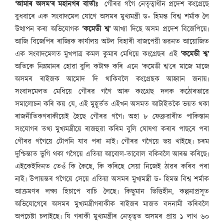
‘আমাৰ অসম’ৰ মহানগৰ বাৰ্তাঃ
গৌৰৱ গগৈ নেতৃত্বাধীন প্ৰদেশ কংগ্ৰেছে
বুধবাৰে এক সংবাদমেল যোগে অসমৰ মুখ্যমন্ত্ৰী ড॰ হিমন্ত বিশ্ব শৰ্মাক লৈ
উত্থাপন কৰা অভিযোগক
‘কমেডী শ্ব’
আখ্যা দিছে অসম প্ৰদেশ বিজেপিয়ে৷
আজি বিজেপিৰ ৰাজ্যিক কাৰ্যালয় অটল বিহাৰী বাজপেয়ী ভৱনত আয়োজিত
এক সংবাদমেলত মুখপাত্ৰ কমল কুমাৰ মেধিয়ে কংগ্ৰেছৰ এই
‘কমেডী শ্ব’
অতিকে নিম্নমানৰ হোৱা বুলি কটাক্ষ কৰি এনে ‘কমেডী শ্ব’ৰে মাজে মাজে
অসমৰ ৰাইজক আমোদ দি থাকিবলৈ কংগ্ৰেছক আহ্বান জনায়৷
সংবাদমেলত মেধিয়ে গৌৰৱ গগৈ আৰু কংগ্ৰেছ দলক কঠোৰভাৱে
সমালোচন কৰি কয় যে, এই মুহূৰ্তত এইখন অসমত আটাইতকৈ ভয়ত থকা
ৰাজনীতিকগৰাকীয়েই হৈছে গৌৰৱ গগৈ৷ অহা ৮ ফেব্ৰুৱাৰীত পাকিস্তান
সংযোগৰ তথ্য মুখ্যমন্ত্ৰীয়ে ৰাজহুৱা কৰিম বুলি ঘোষণা কৰাৰ পাছৰে পৰা
গৌৰৱ গগৈয়ে টোপনি যাব পৰা নাই৷ গৌৰৱ গগৈয়ে ভয় খাইছে৷ চৰম
দুশ্চিন্তাত ভুগি থকা গগৈয়ে এতিয়া আবোল-তাবোল বকিবলৈ আৰম্ভ কৰিছে৷
এইকেইদিনত তেওঁ কি কৈছে, কি কৰিছে সেয়া নিজেই ঠাৱৰ কৰিব পৰা
নাই৷ উপায়ন্তৰ গগৈয়ে সেয়ে এতিয়া অসমৰ মুখ্যমন্ত্ৰী ড॰ হিমন্ত বিশ্ব শৰ্মাক
আক্ৰমণৰ লক্ষ্য হিচাপে বাচি লৈছে৷ কিছুমান ভিত্তিহীন, কল্পনাপ্ৰসূত
অভিযোগেৰে অসমৰ মুখ্যমন্ত্ৰীগৰাকীক ৰাইজৰ মাজত বদনামী কৰিবলৈ
অপচেষ্টা চলাইছে৷ যি গৰাকী মুখ্যমন্ত্ৰীৰ নেতৃত্বত অসমৰ প্ৰায় ১ লাখ ৬০