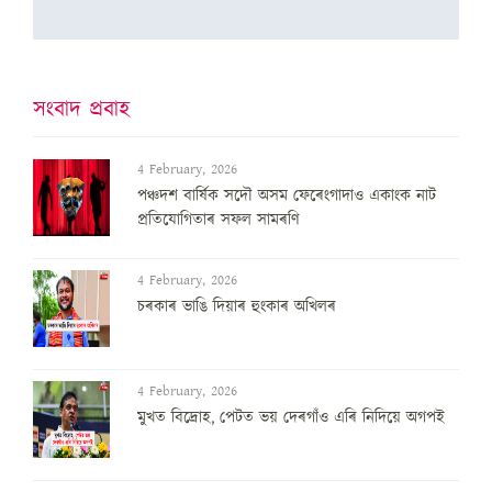
সংবাদ প্ৰবাহ
4 February, 2026
পঞ্চদশ বার্ষিক সদৌ অসম ফেৰেংগাদাও একাংক নাট
প্রতিযোগিতাৰ সফল সামৰণি
4 February, 2026
চৰকাৰ ভাঙি দিয়াৰ হুংকাৰ অখিলৰ
4 February, 2026
মুখত বিদ্ৰোহ, পেটত ভয় দেৰগাঁও এৰি নিদিয়ে অগপই