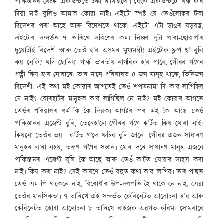
পাকিস্তানৰ বেংক একাউণ্টতে টকা ৰাখিছিলো৷ বেংক একাউণ্টটো বন্ধ কৰি
দিয়া নাই বুলিও আমাক কোৱা নাই৷ এইটো স্পষ্ট যে তেওঁলোকৰ টকা
বিদেশৰ পৰা আহে আৰু বিদেশতে থাকে৷ এইটো এটা ডাঙৰ ষড়যন্ত্ৰ,
এইটোৰ সন্দৰ্ভত ৭ তাৰিখে সবিশেষ কম৷ নিজৰ দুটা ল’ৰা-ছোৱালীৰ
দুয়োটাই বিদেশী আৰু তেওঁ হ’ব অসমৰ মুখ্যমন্ত্ৰী! এইটোক ফ্লপ শ্ব’ বুলি
কয় নেকি? যদি ছোনিয়া গান্ধী ভাৰতীয় নাগৰিক হ’ব পাৰে, গৌৰৱ গগৈৰ
পত্নী কিয় হ’ব নোৱাৰে৷ তাৰ মানে পৰিবাৰত ৪ জন মানুহ থাকে, তিনিজন
বিদেশী৷ এই কথা মই কোৱাৰ আগতেই তেওঁ শপতনামা দি ক’ব লাগিছিল
নে নাই? যোৰহাটৰ মানুহক ক’ব লাগিছিল নে নাই? মই কোৱাৰ আগতে
তেওঁৰ পৰিয়ালৰ ধৰ্ম কি কৈ দিয়ক৷ আগষ্টৰ পৰা মই কৈ আছো তেওঁ
পাকিস্তানৰ এজেণ্ট বুলি, তেনেহ’লে গৌৰৱ গগৈ ক’ৰ্টত কিয় যোৱা নাই৷
কিয়নো তেওঁৰ ভয়– ক’ৰ্টত গ’লে ফচিব বুলি জানে৷ গৌৰৱ এজন সাধাৰণ
মানুহৰ ল’ৰা নহয়, তৰুণ গগৈৰ সন্তান৷ মোৰ দৰে সাধাৰণ মানুহ এজনে
পাকিস্তানৰ এজেণ্ট বুলি কৈ আছে আৰু তেওঁ ক’ৰ্টত যোৱাৰ সাহস কৰা
নাই৷ কিয় কৰা নাই? সেই কাৰণে তেওঁ বহুত কথা ক’ব লাগিব৷ তাৰ পাছত
তেওঁ এম পি থাকেনে নাই, বিৰোধীৰ উপ-দলপতি হৈ থাকে নে নাই, সেয়া
তেওঁৰ মানসিকতা৷ ৭ তাৰিখে এই সন্দৰ্ভত কেবিনেটত আলোচনা হ’ব আৰু
কেবিনেটত হোৱা আলোচনা ৮ তাৰিখে ৰাইজক অৱগত কৰিম৷ সোমবাৰে