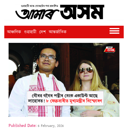
আঞ্চলিক
গুৱাহাটী
দেশ
আন্তৰ্জাতিক
Published Date:
6 February, 2026