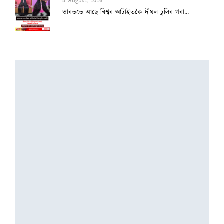
8 August, 2026
ভাৰততে আছে বিশ্বৰ আটাইতকৈ দীঘল চুলিৰ গৰা...
8 August, 2026
‘দেশৰ ৮৩% অভিযন্তা কৰ্মহীন, এআই বিপ্লৱৰ...
3 August, 2026
২৫ হাজাৰৰ স্ব-গণনা সম্পন্ন