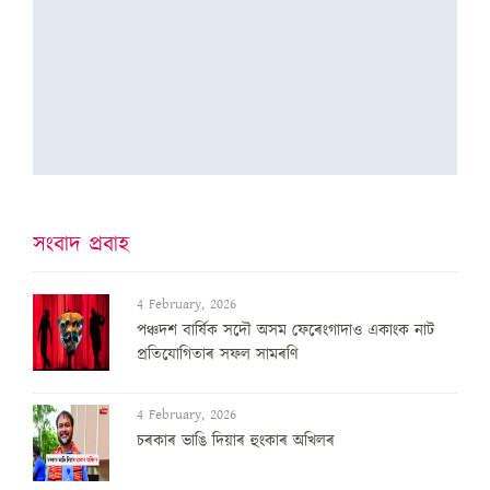
সংবাদ প্ৰবাহ
4 February, 2026
পঞ্চদশ বার্ষিক সদৌ অসম ফেৰেংগাদাও একাংক নাট
প্রতিযোগিতাৰ সফল সামৰণি
4 February, 2026
চৰকাৰ ভাঙি দিয়াৰ হুংকাৰ অখিলৰ