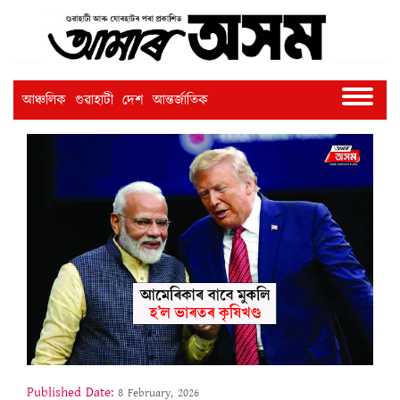
আঞ্চলিক
গুৱাহাটী
দেশ
আন্তৰ্জাতিক
Published Date:
8 February, 2026