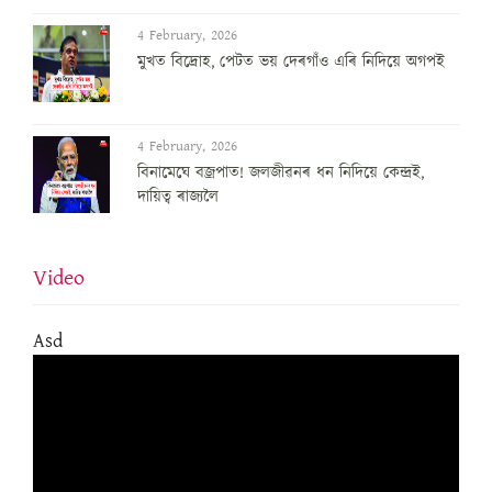
4 February, 2026
মুখত বিদ্ৰোহ, পেটত ভয় দেৰগাঁও এৰি নিদিয়ে অগপই
4 February, 2026
বিনামেঘে বজ্ৰপাত! জলজীৱনৰ ধন নিদিয়ে কেন্দ্ৰই,
দায়িত্ব ৰাজ্যলৈ
Video
Asd