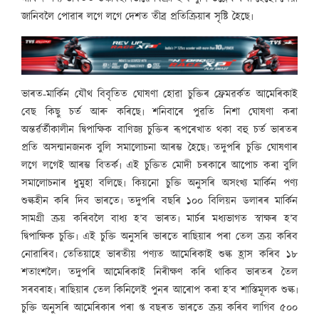
জানিবলৈ পোৱাৰ লগে লগে দেশত তীব্ৰ প্ৰতিক্ৰিয়াৰ সৃষ্টি হৈছে৷
ভাৰত-মাৰ্কিন যৌথ বিবৃতিত ঘোষণা হোৱা চুক্তিৰ ফ্ৰেমৱৰ্কত আমেৰিকাই
বেছ কিছু চৰ্ত আৰু কৰিছে৷ শনিবাৰে পুৱতি নিশা ঘোষণা কৰা
অন্তৰ্ৱৰ্তীকালীন দ্বিপাক্ষিক বাণিজ্য চুক্তিৰ ৰূপৰেখাত থকা বহু চৰ্ত ভাৰতৰ
প্ৰতি অসন্মানজনক বুলি সমালোচনা আৰম্ভ হৈছে৷ তদুপৰি চুক্তি ঘোষণাৰ
লগে লগেই আৰম্ভ বিতৰ্ক৷ এই চুক্তিত মোদী চৰকাৰে আপোচ কৰা বুলি
সমালোচনাৰ ধুমুহা বলিছে৷ কিয়নো চুক্তি অনুসৰি অসংখ্য মাৰ্কিন পণ্য
শু
ল্ক
হীন কৰি দিব ভাৰতে৷ তদুপৰি বছৰি ১০০ বিলিয়ন ডলাৰৰ মাৰ্কিন
সামগ্ৰী ক্ৰয় কৰিবলৈ বাধ্য হ’ব ভাৰত৷ মাৰ্চৰ মধ্যভাগত স্বাক্ষৰ হ’ব
দ্বিপাক্ষিক চুক্তি৷ এই চুক্তি অনুসৰি ভাৰতে ৰাছিয়াৰ পৰা তেল ক্ৰয় কৰিব
নোৱাৰিব৷ তেতিয়াহে ভাৰতীয় পণ্যত আমেৰিকাই শু
ল্ক
হ্ৰাস কৰিব ১৮
শতাংশলৈ৷ তদুপৰি আমেৰিকাই নিৰীক্ষণ কৰি থাকিব ভাৰতৰ তৈল
সৰবৰাহ৷ ৰাছিয়াৰ তেল কিনিলেই পুনৰ আৰোপ কৰা হ’ব শাস্তিমূলক শু
ল্ক
৷
চুক্তি অনুসৰি আমেৰিকাৰ পৰা প্ত বছৰত ভাৰতে ক্ৰয় কৰিব লাগিব ৫০০