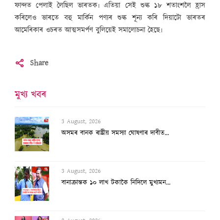
ফান্দত পেলাই লৈছিল ভাৰতক৷ এতিয়া সেই শু
ল্ক
১৮ শতাংশলৈ হ্ৰাস
কৰিলেও ভাৰতে বহু মাৰ্কিন পণ্যৰ শু
ল্ক
শূন্য কৰি দিয়াটো ভাৰতৰ
আমেৰিকাৰ ওচৰত আত্মসমৰ্পণ বুলিয়েই সমালোচনা হৈছে৷
Share
মুখ্য খবৰ
3 August, 2026
অসমৰ বানক ৰাষ্ট্ৰীয় সমস্যা ঘোষণাৰ দাবীত...
3 August, 2026
বানাক্ৰান্তক ১০ লাখ টকাকৈ নিদিলে মুখ্যমন...