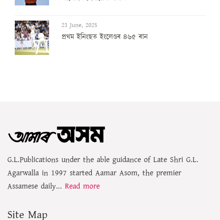
23 June, 2025
প্ৰথম ইনিংছত ইংলেণ্ডৰ ৪৬৫ ৰান
G.L.Publications under the able guidance of Late Shri G.L.
Agarwalla in 1997 started Aamar Asom, the premier
Assamese daily...
Read more
Site Map