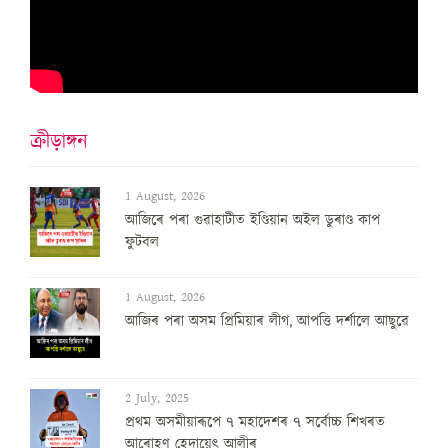
ক্ৰীড়াঙ্গন
1 August, 2026
আজিৰে পৰা গুৱাহাটীত ইণ্ডিয়ান অইল ডুৰাণ্ড কাপ
ফুটবল
1 August, 2026
আজিৰ পৰা অসম প্ৰিমিয়াৰ লীগ, আপত্তি দৰ্শালে আছুৱে
2 July, 2025
প্ৰথম অসমীয়াৰূপে ৭ মহাদেশৰ ৭ সৰ্বোচ্চ শিখৰত
আৰোহণ হেদায়েৎ আলীৰ