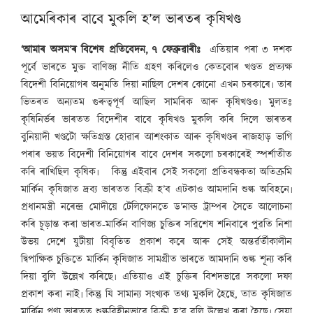
আমেৰিকাৰ বাবে মুকলি হ’ল ভাৰতৰ কৃষিখণ্ড
‘আমাৰ অসম’ৰ বিশেষ প্ৰতিবেদন, ৭ ফেব্ৰুৱাৰীঃ
এতিয়াৰ পৰা ৩ দশক
পূৰ্বে ভাৰতে মুক্ত বাণিজ্য নীতি গ্ৰহণ কৰিলেও কেতবোৰ খণ্ডত প্ৰত্যক্ষ
বিদেশী বিনিয়োগৰ অনুমতি দিয়া নাছিল দেশৰ কোনো এখন চৰকাৰে৷ তাৰ
ভিতৰত অন্যতম গুৰুত্বপূৰ্ণ আছিল সামৰিক আৰু কৃষিখণ্ডও৷ মুলতঃ
কৃষিনিৰ্ভৰ ভাৰতত বিদেশীৰ বাবে কৃষিখণ্ড মুকলি কৰি দিলে ভাৰতৰ
বুনিয়াদী খণ্ডটো ক্ষতিগ্ৰস্ত হোৱাৰ আশংকাত আৰু কৃষিখণ্ডৰ ৰাজহাড় ভাগি
পৰাৰ ভয়ত বিদেশী বিনিয়োগৰ বাবে দেশৰ সকলো চৰকাৰেই স্পৰ্শাতীত
কৰি ৰাখিছিল কৃষিক৷ কিন্তু এইবাৰ সেই সকলো প্ৰতিবন্ধকতা অতিক্ৰমি
মাৰ্কিন কৃষিজাত দ্ৰব্য ভাৰতত বিক্ৰী হ’ব এটকাও আমদানি শু
ল্ক
অবিহনে৷
প্ৰধানমন্ত্ৰী নৰেন্দ্ৰ মোদীয়ে টেলিফোনতে ড’নাল্ড ট্ৰাম্পৰ সৈতে আলোচনা
কৰি চূড়ান্ত কৰা ভাৰত-মাৰ্কিন বাণিজ্য চুক্তিৰ সৱিশেষ শনিবাৰে পুৱতি নিশা
উভয় দেশে যুটীয়া বিবৃতিত প্ৰকাশ কৰে আৰু সেই অন্তৰ্ৱৰ্তীকালীন
দ্বিপাক্ষিক চুক্তিতে মাৰ্কিন কৃষিজাত সামগ্ৰীত ভাৰতে আমদানি শু
ল্ক
শূন্য কৰি
দিয়া বুলি উল্লেখ কৰিছে৷ এতিয়াও এই চুক্তিৰ বিশদভাৱে সকলো দফা
প্ৰকাশ কৰা নাই৷ কিন্তু যি সামান্য সংখ্যক তথ্য মুকলি হৈছে, তাত কৃষিজাত
মাৰ্কিন পণ্য ভাৰতত শু
ল্ক
বিহীনভাৱে বিক্ৰী হ’ব বুলি উল্লেখ কৰা হৈছে৷ সেয়া