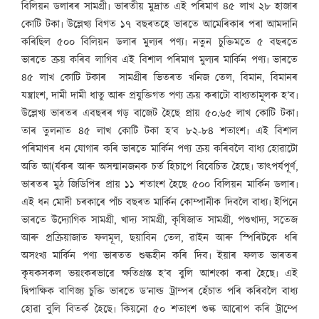
বিলিয়ন ডলাৰৰ সামগ্ৰী৷ ভাৰতীয় মুদ্ৰাত এই পৰিমাণ ৪৫ লাখ ২৮ হাজাৰ
কোটি টকা৷ উল্লেখ্য বিগত ১৭ বছৰতহে ভাৰতে আমেৰিকাৰ পৰা আমদানি
কৰিছিল ৫০০ বিলিয়ন ডলাৰ মুল্যৰ পণ্য৷ নতুন চুক্তিমতে ৫ বছৰতে
ভাৰতে ক্ৰয় কৰিব লাগিব এই বিশাল পৰিমাণ মুল্যৰ মাৰ্কিন পণ্য৷ ভাৰতে
৪৫ লাখ কোটি টকাৰ সামগ্ৰীৰ ভিতৰত খনিজ তেল, বিমান, বিমানৰ
যন্ত্ৰাংশ, দামী দামী ধাতু আৰু প্ৰযুক্তিগত পণ্য ক্ৰয় কৰাটো বাধ্যতামূলক হ’ব৷
উল্লেখ্য ভাৰতৰ এবছৰৰ গড় বাজেট হৈছে প্ৰায় ৫০.৬৫ লাখ কোটি টকা৷
তাৰ তুলনাত ৪৫ লাখ কোটি টকা হ’ব ৮২-৮৪ শতাংশ৷ এই বিশাল
পৰিমাণৰ ধন যোগাৰ কৰি ভাৰতে মাৰ্কিন পণ্য ক্ৰয় কৰিবলৈ বাধ্য হোৱাটো
অতি আ(ৰ্যকৰ আৰু অসন্মানজনক চৰ্ত হিচাপে বিবেচিত হৈছে৷ তাৎপৰ্যপূৰ্ণ,
ভাৰতৰ মুঠ জিডিপিৰ প্ৰায় ১১ শতাংশ হৈছে ৫০০ বিলিয়ন মাৰ্কিন ডলাৰ৷
এই ধন মোদী চৰকাৰে পাঁচ বছৰত মাৰ্কিন কোম্পানীক দিবলৈ বাধ্য৷ ইপিনে
ভাৰতে উদ্যোগিক সামগ্ৰী, খাদ্য সামগ্ৰী, কৃষিজাত সামগ্ৰী, পশুখাদ্য, সতেজ
আৰু প্ৰক্ৰিয়াজাত ফলমূল, ছয়াবিন তেল, ৱাইন আৰু স্পিৰিটকে ধৰি
অসংখ্য মাৰ্কিন পণ্য ভাৰতত শু
ল্ক
হীন কৰি দিব৷ ইয়াৰ ফলত ভাৰতৰ
কৃষকসকল ভয়ংকৰভাৱে ক্ষতিগ্ৰস্ত হ’ব বুলি আশংকা কৰা হৈছে৷ এই
দ্বিপাক্ষিক বাণিজ্য চুক্তি ভাৰতে ড’নাল্ড ট্ৰাম্পৰ হেঁচাত পৰি কৰিবলৈ বাধ্য
হোৱা বুলি বিতৰ্ক হৈছে৷ কিয়নো ৫০ শতাংশ শু
ল্ক
আৰোপ কৰি ট্ৰাম্পে