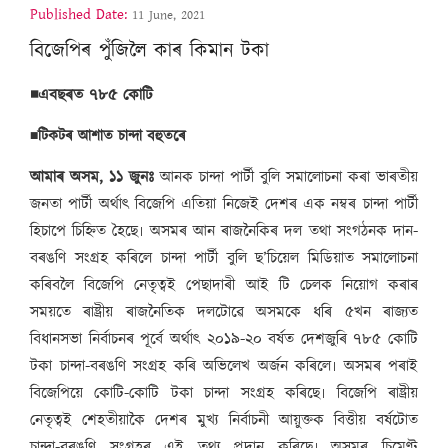
Published Date:
11 June, 2021
বিজেপিৰ পুঁজিলৈ কাৰ কিমান টকা
◾এবছৰত ৭৮৫ কোটি
◾টিকটৰ আশাত চান্দা বহুতৰে
আমাৰ অসম, ১১ জুনঃ
আনক চান্দা পাৰ্টী বুলি সমালোচনা কৰা ভাৰতীয়
জনতা পাৰ্টী অৰ্থাৎ বিজেপি এতিয়া নিজেই দেশৰ এক নম্বৰ চান্দা পাৰ্টী
হিচাপে চিহ্নিত হৈছে৷ অসমৰ আন ৰাজনৈকিৰ দল তথা সংগঠনক দান-
বৰঙণি সংগ্ৰহ কৰিলে চান্দা পাৰ্টী বুলি ছ’চিয়েল মিডিয়াত সমালোচনা
কৰিবলৈ বিজেপি নেতৃত্বই পেছাদাৰী আই টি চেলক নিয়োগ কৰাৰ
সময়তে ৰাষ্ট্ৰীয় ৰাজনৈতিক দলটোৱে অসমকে ধৰি ৫খন ৰাজ্যত
বিধানসভা নিৰ্বাচনৰ পূৰ্বে অৰ্থাৎ ২০১৯-২০ বৰ্ষত দেশজুৰি ৭৮৫ কোটি
টকা চান্দা-বৰঙণি সংগ্ৰহ কৰি অভিলেখ অৰ্জন কৰিলে৷ অসমৰ পৰাই
বিজেপিয়ে কোটি-কোটি টকা চান্দা সংগ্ৰহ কৰিছে৷ বিজেপি ৰাষ্ট্ৰীয়
নেতৃত্বই শেহতীয়াকৈ দেশৰ মুখ্য নিৰ্বাচনী আয়ুক্তক বিত্তীয় বৰ্ষটোত
চান্দা-বৰঙণি সংগ্ৰহৰ এই তথ্য প্ৰদান কৰিছে৷ অসমৰ চিমেণ্ট