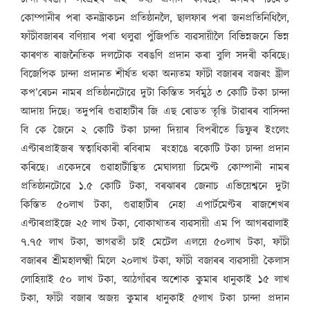
কোম্পানীৰ পৰা কনষ্ট্ৰাকচন প্ৰতিষ্ঠানলৈ, ছালফাৰ পৰা জনপ্ৰতিনিধিলৈ,
ফাঁচীবজাৰৰ বণিয়াৰ পৰা থলুৱা পুঁজিপতি ব্যৱসায়ীলৈ বিভিন্নজনে ভিন্ন
কাৰণত ৰাজনৈতিক দলটোক বৰঙণি প্ৰদান কৰা বুলি সদৰী কৰিছে৷
বিজেপিক চান্দা প্ৰদানত শীৰ্ষত থকা অন্যতম ফাঁচী বজাৰৰ বজৰং ষ্ট্ৰীল
কপ’ৰেচন নামৰ প্ৰতিষ্ঠানটোৱে দুটা কিস্তিত সৰ্বমুঠ ৩ কোটি টকা চান্দা
আদায় দিছে৷ তদুপৰি গুৱাহাটীৰ জি এছ ৰোডত তৃপ্তি টাৱাৰৰ বাসিন্দা
বি কে জৈনে ২ কোটি টকা চান্দা দিয়াৰ বিপৰীতে ডিফুৰ ইংলেং
এণ্টাৰপ্ৰাইজৰ স্বত্বাধিকাৰী ৰবিৰাম ৰংহাঙে ৰকোটি টকা চান্দা প্ৰদান
কৰিছে৷ একেদৰে গুৱাহাটীস্থিত মেঘালয়া চিমেণ্ট কোম্পানী নামৰ
প্ৰতিষ্ঠানটোৱে ১.৫ কোটি টকা, বৰঝাৰৰ জেনাচ এভিয়েশ্বনে দুটা
কিস্তিত ৫০লাখ টকা, গুৱাহাটীৰ নেহা এপাৰ্টমেণ্টৰ ৰাজশেখৰ
এণ্টাৰপ্ৰাইজে ২৫ লাখ টকা, বোকাখাতৰ ব্যৱসায়ী এম পি আগৰৱালাই
৭.৭৫ লাখ টকা, ভাগৱতী চাই মেটেল এলয়ে ৫০লাখ টকা, ফাঁচী
বজাৰৰ শ্ৰীমহালক্ষ্মী মিলে ২০লাখ টকা, ফাঁচী বজাৰৰ ব্যৱসায়ী কৈলাস
লোহিয়াই ৫০ লাখ টকা, আঠগাঁৱৰ অশোক কুমাৰ ধানুকাই ১৫ লাখ
টকা, ফাঁচী বজাৰ অজয় কুমাৰ ধানুকাই ৫লাখ টকা চান্দা প্ৰদান