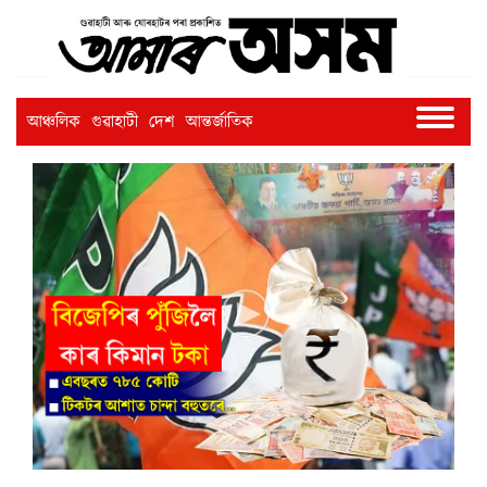
আঞ্চলিক
গুৱাহাটী
দেশ
আন্তৰ্জাতিক