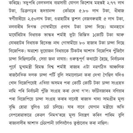
কৰিছে৷ তদুপৰি বেলতলাৰ ব্যৱসায়ী যোগল কিশোৰ মহন্তই ২.৭৭ লাখ
টকা, ডিব্ৰুগড়ৰ হৃদয়ানন্দ কোঁৱৰে ৫.৮০ লাখ টকা, ধীৰাজ
স্বৰ্গীয়াৰীয়ে ২.৫০লাখ টকা, গুৱাহাটীৰ কুশল বেজবৰুৱাই ৫ লাখ টকা,
নলবাৰীৰ দিগন্ত গোস্বামীয়ে ৫লাখ টকা চান্দা দিছে৷ আনহাতে
মাৰ্ঘেৰিটাৰ বিধায়ক ভাস্কৰ শৰ্মাই দুটা কিস্তিত ১কোটি টকা আৰু
যোৰহাটৰ বিধায়ক হিতেন্দ্ৰ নাথ গোস্বামীয়ে ৮০ হাজাৰ টকা চান্দা দিছে
বিজেপিক৷ অৱশ্যে দুয়োজন বিধায়কে টিকটৰ আশাত বিজেপিৰ পুঁজিলৈ
চান্দা দিছিলনেকি, সেয়া জনা নাযায়৷ গুৰুত্বপূৰ্ণ কথাটো হৈছে, নিৰ্বাচনৰ
পূৰ্বে মুখ্যমন্ত্ৰী হিমন্ত বিশ্ব শৰ্মাই ৰাজ্যৰ এটা নৱগঠিত আঞ্চলিক
ৰাজনৈতিক দলক চান্দা পৰ্টি বুলি সমালোচনা কৰা দেখা গৈছিল যদিও
খোদ বিজেপিয়েই এতিয়া অসমৰ পৰা কোটি কোটি টকা চান্দা সংগ্ৰহত
নামি পৰি নিৰ্বাচনী পুঁজি সংগ্ৰহ কৰা দেখা গ’ল৷ ফাঁচীবজাৰৰ বণিয়াৰ
পৰা বিজেপিয়ে চান্দা সংগ্ৰহ কৰাৰ বাবেই ৰাজ্যত খাদ্য সামগ্ৰীৰ মূল্য
বৃদ্ধি হোৱা বুলিও চৰ্চা চলিছে৷ যাৰ বাবে যোগান মন্ত্ৰীয়ে অতি
বেপৰোৱাভাৱে কেৱল ‘নিমখ’ৰহে মূল্য নিয়ন্ত্ৰণ কৰিব পাৰিম বুলি
ৰাজ্যবাসীৰ আশাত চেঁচাপানী ঢালিবলৈও কুণ্ঠাবোধ কৰা নাছিল৷