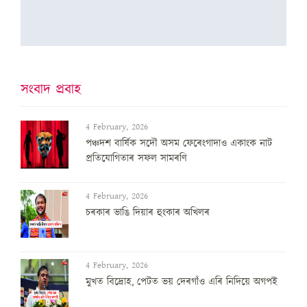
সংবাদ প্ৰবাহ
4 February, 2026
পঞ্চদশ বার্ষিক সদৌ অসম ফেৰেংগাদাও একাংক নাট
প্রতিযোগিতাৰ সফল সামৰণি
4 February, 2026
চৰকাৰ ভাঙি দিয়াৰ হুংকাৰ অখিলৰ
4 February, 2026
মুখত বিদ্ৰোহ, পেটত ভয় দেৰগাঁও এৰি নিদিয়ে অগপই