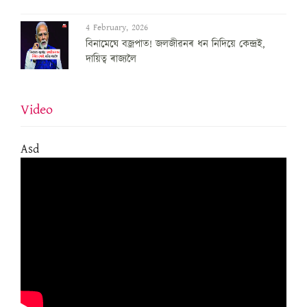
4 February, 2026
বিনামেঘে বজ্ৰপাত! জলজীৱনৰ ধন নিদিয়ে কেন্দ্ৰই,
দায়িত্ব ৰাজ্যলৈ
Video
Asd