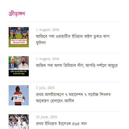
ক্ৰীড়াঙ্গন
1 August, 2026
আজিৰে পৰা গুৱাহাটীত ইণ্ডিয়ান অইল ডুৰাণ্ড কাপ
ফুটবল
1 August, 2026
আজিৰ পৰা অসম প্ৰিমিয়াৰ লীগ, আপত্তি দৰ্শালে আছুৱে
2 July, 2025
প্ৰথম অসমীয়াৰূপে ৭ মহাদেশৰ ৭ সৰ্বোচ্চ শিখৰত
আৰোহণ হেদায়েৎ আলীৰ
23 June, 2025
প্ৰথম ইনিংছত ইংলেণ্ডৰ ৪৬৫ ৰান