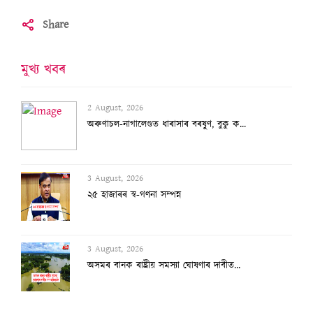
Share
মুখ্য খবৰ
2 August, 2026
অৰুণাচল-নাগালেণ্ডত ধাৰাসাৰ বৰষুণ, বুকু ক...
3 August, 2026
২৫ হাজাৰৰ স্ব-গণনা সম্পন্ন
3 August, 2026
অসমৰ বানক ৰাষ্ট্ৰীয় সমস্যা ঘোষণাৰ দাবীত...