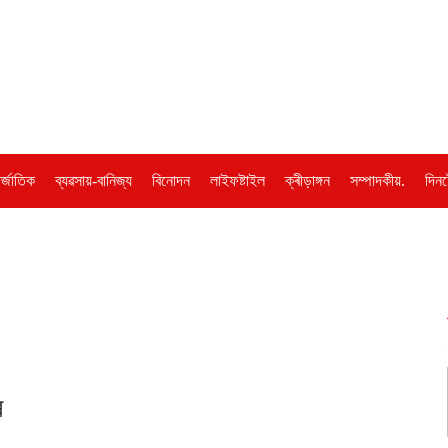
ৰ্জাতিক
ব্যৱসায়-বানিজ্য
বিনোদন
লাইফষ্টাইল
ক্ৰীড়াঙ্গন
সম্পাদকীয়.
দিনট
ৰ