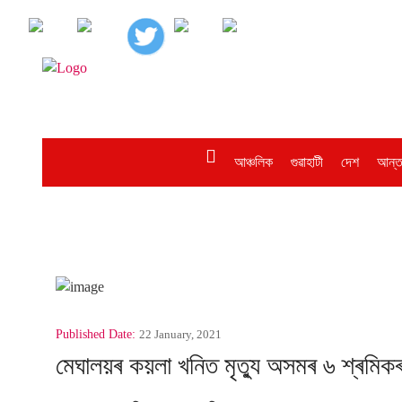
আঞ্চলিক
গুৱাহাটী
দেশ
আন্ত
Published Date:
22 January, 2021
মেঘালয়ৰ কয়লা খনিত মৃত্যু অসমৰ ৬ শ্ৰমিক