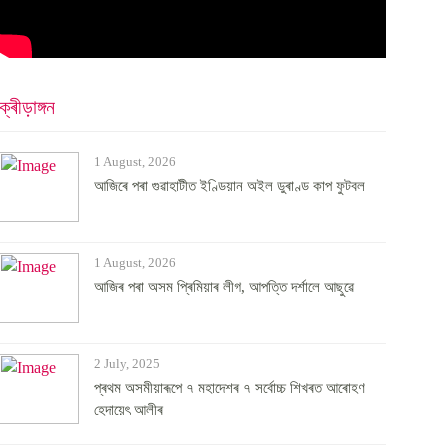
ক্ৰীড়াঙ্গন
1 August, 2026
আজিৰে পৰা গুৱাহাটীত ইণ্ডিয়ান অইল ডুৰাণ্ড কাপ ফুটবল
1 August, 2026
আজিৰ পৰা অসম প্ৰিমিয়াৰ লীগ, আপত্তি দৰ্শালে আছুৱে
2 July, 2025
প্ৰথম অসমীয়াৰূপে ৭ মহাদেশৰ ৭ সৰ্বোচ্চ শিখৰত আৰোহণ
হেদায়েৎ আলীৰ