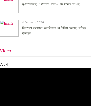
মুখত বিদ্ৰোহ, পেটত ভয় দেৰগাঁও এৰি নিদিয়ে অগপই
4 February, 2026
বিনামেঘে বজ্ৰপাত! জলজীৱনৰ ধন নিদিয়ে কেন্দ্ৰই, দায়িত্ব
ৰাজ্যলৈ
Video
Asd