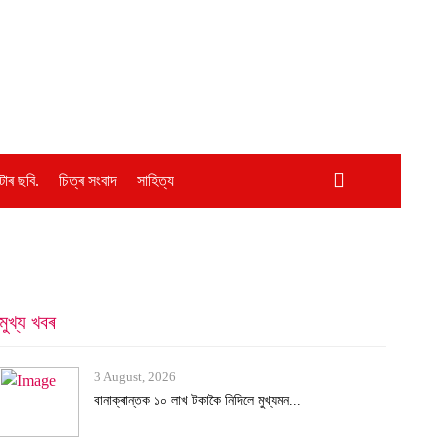
োৰ ছবি.
চিত্ৰ সংবাদ
সাহিত্য
মুখ্য খবৰ
3 August, 2026
বানাক্ৰান্তক ১০ লাখ টকাকৈ নিদিলে মুখ্যমন...