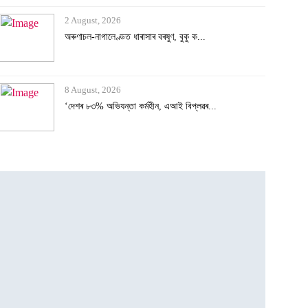
2 August, 2026
অৰুণাচল-নাগালেণ্ডত ধাৰাসাৰ বৰষুণ, বুকু ক...
8 August, 2026
‘দেশৰ ৮৩% অভিযন্তা কৰ্মহীন, এআই বিপ্লৱৰ...
3 August, 2026
২৫ হাজাৰৰ স্ব-গণনা সম্পন্ন
3 August, 2026
অসমৰ বানক ৰাষ্ট্ৰীয় সমস্যা ঘোষণাৰ দাবীত...