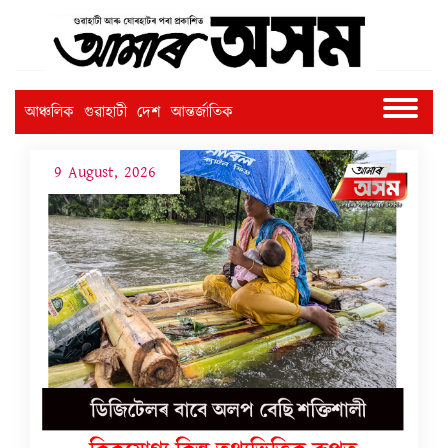
আঞ্চলিক
গুৱাহাটী
দেশ
আন্তৰ্জাতিক
9 August, 2026