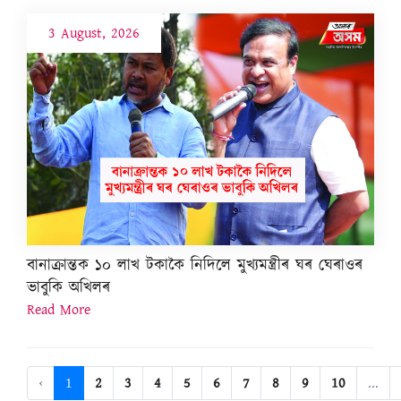
3 August, 2026
বানাক্ৰান্তক ১০ লাখ টকাকৈ নিদিলে মুখ্যমন্ত্ৰীৰ ঘৰ ঘেৰাওৰ
ভাবুকি অখিলৰ
Read More
‹
1
2
3
4
5
6
7
8
9
10
...