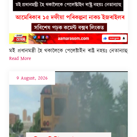
মই প্ৰধানমন্ত্ৰী হৈ থকালৈকে পেলেষ্টাইন ৰাষ্ট্ৰ নহয়ঃ নেতান্যাহু
Read More
9 August, 2026