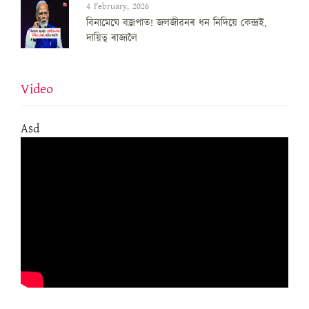
4 February, 2026
বিনামেঘে বজ্ৰপাত! জলজীৱনৰ ধন নিদিয়ে কেন্দ্ৰই,
দায়িত্ব ৰাজ্যলৈ
Video
Asd