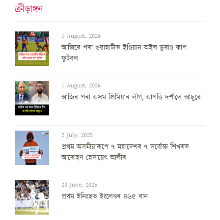
ক্ৰীড়াঙ্গন
1 August, 2026
আজিৰে পৰা গুৱাহাটীত ইণ্ডিয়ান অইল ডুৰাণ্ড কাপ
ফুটবল
1 August, 2026
আজিৰ পৰা অসম প্ৰিমিয়াৰ লীগ, আপত্তি দৰ্শালে আছুৱে
2 July, 2025
প্ৰথম অসমীয়াৰূপে ৭ মহাদেশৰ ৭ সৰ্বোচ্চ শিখৰত
আৰোহণ হেদায়েৎ আলীৰ
23 June, 2025
প্ৰথম ইনিংছত ইংলেণ্ডৰ ৪৬৫ ৰান