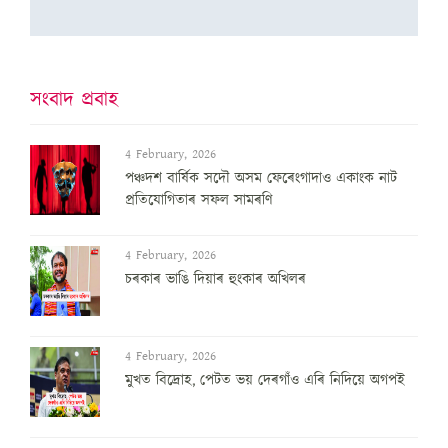
সংবাদ প্ৰবাহ
4 February, 2026
পঞ্চদশ বার্ষিক সদৌ অসম ফেৰেংগাদাও একাংক নাট
প্রতিযোগিতাৰ সফল সামৰণি
4 February, 2026
চৰকাৰ ভাঙি দিয়াৰ হুংকাৰ অখিলৰ
4 February, 2026
মুখত বিদ্ৰোহ, পেটত ভয় দেৰগাঁও এৰি নিদিয়ে অগপই