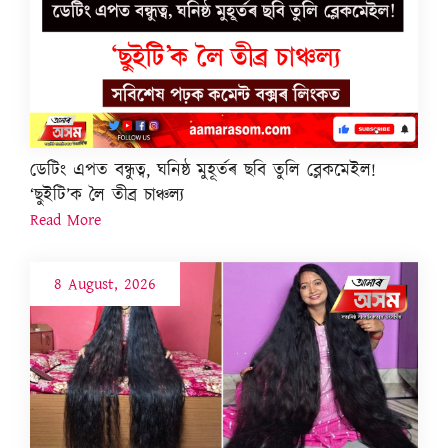
ডেটিং এপত বন্ধুত্ব, ঘনিষ্ঠ মুহূৰ্তৰ ছবি তুলি ব্লেকমেইল!
‘ছুইটি’ক লৈ তীব্ৰ চাঞ্চল্য
Read More
8 August, 2026