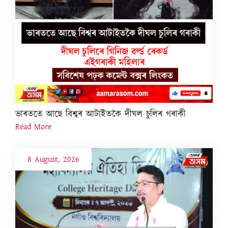
ভাৰততে আছে বিশ্বৰ আটাইতকৈ দীঘল চুলিৰ গৰাকী
Read More
8 August, 2026