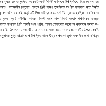
ৰেক্ষাগৃহত ২৮ জানুৱাৰীত বহু কেইগৰাকী বিশিষ্ট ব্যক্তিৰ উপস্থিতিত উন্মোচন কৰা হয়
গ্ৰন্থ ‘কাদম্বৰীৰ চকুলো’
৷
লগতে শিল্পী ৰমেশ হাজৰিকাৰ সংগীত ব্যৱস্থাপনাত মিনতি
মাৰে আঁত ধৰা এই অনুষ্ঠানটি শিশু সাহিত্য একাডেমী বঁটা প্ৰাপক হৰপ্ৰিয়া বাৰুকিয়ালে
বন্দনা, স্মৃতি শইকীয়া কলিতা, ৰিম্পী বৰাৰ আৰু মিনতি বৰুৱাৰ প্ৰাৰ্থনাৰে আৰম্ভ
সৰপ্ৰাপ্ত সঞ্চালক শিল্পী অৱনী ৰঞ্জন পাঠক, অসম লোকসেৱা আয়োগৰ প্ৰাক্তন সদস্য ড॰
-তত্ত্ব বিদ নিৰোৎপল গোস্বামী দেৱ, চেম্বাৰচ অফ কমাৰ্চ ভাৰতৰ সৰ্বভাৰতীয় উপ-সভাপতি
ুষ্ঠানত মুখ্য অতিথিৰূপে উপস্থিত থাকে উত্তৰ প্ৰদেশ মুৰাদাবাদৰ বীৰ ভাষা সাহিত্য