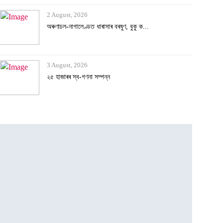
2 August, 2026
অৰুণাচল-নাগালেণ্ডত ধাৰাসাৰ বৰষুণ, বুকু ক...
3 August, 2026
২৫ হাজাৰৰ স্ব-গণনা সম্পন্ন
3 August, 2026
অসমৰ বানক ৰাষ্ট্ৰীয় সমস্যা ঘোষণাৰ দাবীত...
3 August, 2026
বানাক্ৰান্তক ১০ লাখ টকাকৈ নিদিলে মুখ্যমন...