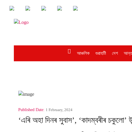
আঞ্চলিক
গুৱাহাটী
দেশ
আন্ত
Published Date:
1 February, 2024
‘এৰি অহা দিনৰ সুবাস’, ‘কাদম্বৰীৰ চকুলো’ উ