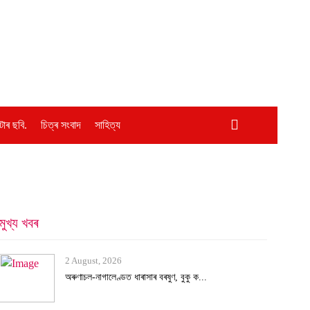
োৰ ছবি.
চিত্ৰ সংবাদ
সাহিত্য
মুখ্য খবৰ
2 August, 2026
অৰুণাচল-নাগালেণ্ডত ধাৰাসাৰ বৰষুণ, বুকু ক...