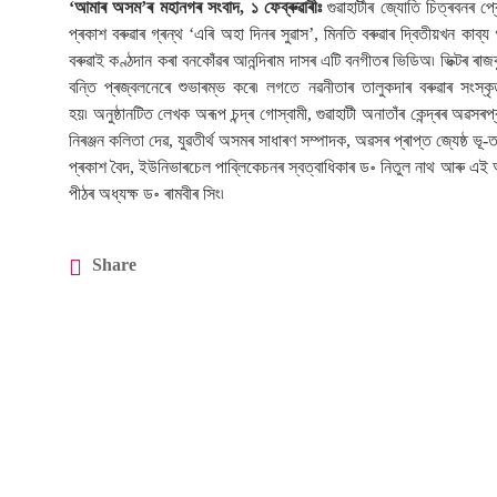
‘আমাৰ অসম’ৰ মহানগৰ সংবাদ, ১ ফেব্ৰুৱাৰীঃ
গুৱাহাটীৰ জ্যোতি চিত্ৰবনৰ প্
প্ৰকাশ বৰুৱাৰ গ্ৰন্থ ‘এৰি অহা দিনৰ সুৱাস’, মিনতি বৰুৱাৰ দ্বিতীয়খন কাব্য 
বৰুৱাই কণ্ঠদান কৰা বনকোঁৱৰ আনন্দিৰাম দাসৰ এটি বনগীতৰ ভিডিঅ৷ ভিক্টৰ ৰাজকু
বন্তি প্ৰজ্বলনেৰে শুভাৰম্ভ কৰে৷ লগতে নৱনীতাৰ তালুকদাৰ বৰুৱাৰ সংস্কৃত 
হয়
৷
অনুষ্ঠানটিত লেখক অৰূপ চন্দ্ৰ গোস্বামী, গুৱাহাটী অনাতাঁৰ কেন্দ্ৰৰ অৱ
নিৰঞ্জন কলিতা দেৱ, যুৱতীৰ্থ অসমৰ সাধাৰণ সম্পাদক, অৱসৰ প্ৰাপ্ত জ্যেষ্ঠ ভূ
প্ৰকাশ বৈদ, ইউনিভাৰচেল পাব্লিকেচনৰ স্বত্বাধিকাৰ ড॰ নিতুল নাথ আৰু এই অন
পীঠৰ অধ্যক্ষ ড॰ ৰামবীৰ সিং৷
Share