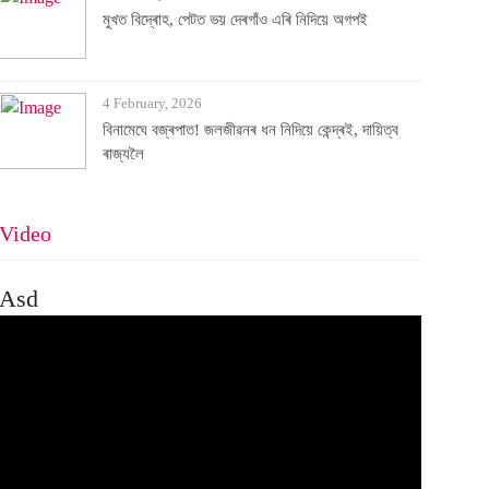
মুখত বিদ্ৰোহ, পেটত ভয় দেৰগাঁও এৰি নিদিয়ে অগপই
4 February, 2026
বিনামেঘে বজ্ৰপাত! জলজীৱনৰ ধন নিদিয়ে কেন্দ্ৰই, দায়িত্ব
ৰাজ্যলৈ
Video
Asd