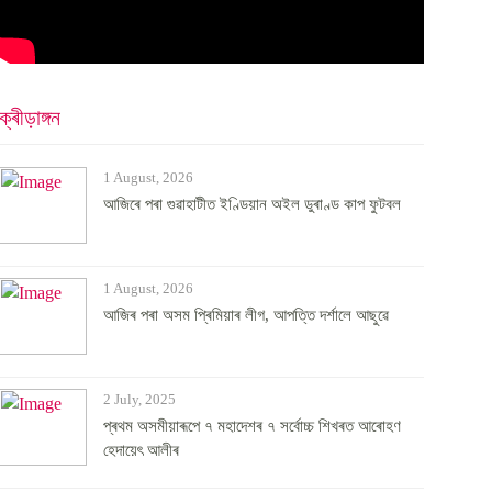
ক্ৰীড়াঙ্গন
1 August, 2026
আজিৰে পৰা গুৱাহাটীত ইণ্ডিয়ান অইল ডুৰাণ্ড কাপ ফুটবল
1 August, 2026
আজিৰ পৰা অসম প্ৰিমিয়াৰ লীগ, আপত্তি দৰ্শালে আছুৱে
2 July, 2025
প্ৰথম অসমীয়াৰূপে ৭ মহাদেশৰ ৭ সৰ্বোচ্চ শিখৰত আৰোহণ
হেদায়েৎ আলীৰ