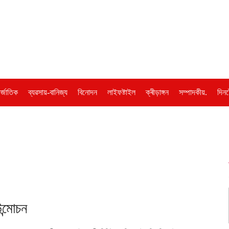
ৰ্জাতিক
ব্যৱসায়-বানিজ্য
বিনোদন
লাইফষ্টাইল
ক্ৰীড়াঙ্গন
সম্পাদকীয়.
দিনট
ন্মোচন