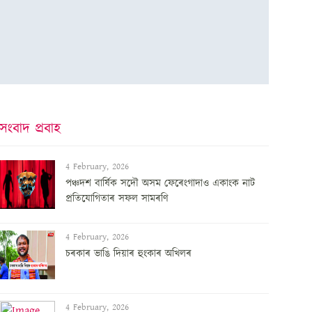
সংবাদ প্ৰবাহ
4 February, 2026
পঞ্চদশ বার্ষিক সদৌ অসম ফেৰেংগাদাও একাংক নাট
প্রতিযোগিতাৰ সফল সামৰণি
4 February, 2026
চৰকাৰ ভাঙি দিয়াৰ হুংকাৰ অখিলৰ
4 February, 2026