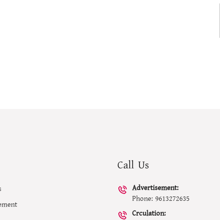
p
Call Us
Advertisement:
s
Phone: 9613272635
ement
Crculation: