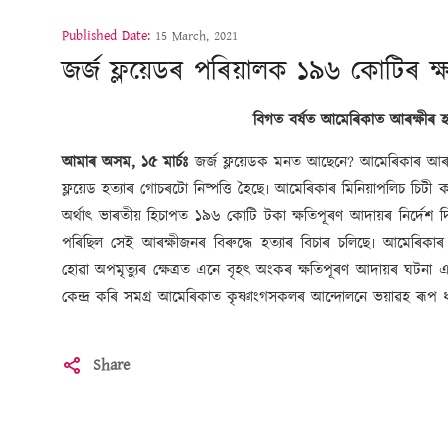
Published Date:
15 March, 2021
জৰ্জ ফ্লয়েডৰ পৰিয়ালক ১৯৬ কোটিৰ ক্
বিগত বৰ্ষত আমেৰিকাত আৰক্ষীৰ হাত
আমাৰ অসম, ১৫ মাৰ্চঃ
জৰ্জ ফ্লয়েডক মনত আছেনে? আমেৰিকাৰ আৰক্ষী
ফ্লয়েড হত্যাৰ গোচৰটো নিষ্পত্তি হৈছে৷ আমেৰিকাৰ মিনিয়াপলিচ চিটী
অৰ্থাৎ ভাৰতীয় হিচাপত ১৯৬ কোটি টকা ক্ষতিপূৰণ আদায়ৰ নিৰ্দেশ দিছ
পৰিছিল সেই আৰক্ষীজনৰ বিৰুদ্ধে হত্যাৰ বিচাৰ চলিছে৷ আমে
হোৱা অপমৃত্যুৰ ক্ষেত্ৰত এনে বৃহৎ অংকৰ ক্ষতিপূৰণ আদায়ৰ ঘটনা এই
কেন্দ্ৰ কৰি সমগ্ৰ আমেৰিকাত কৃষ্ণাংগসকলৰ আন্দোলনে ভয়াৱহ ৰূপ 
Share