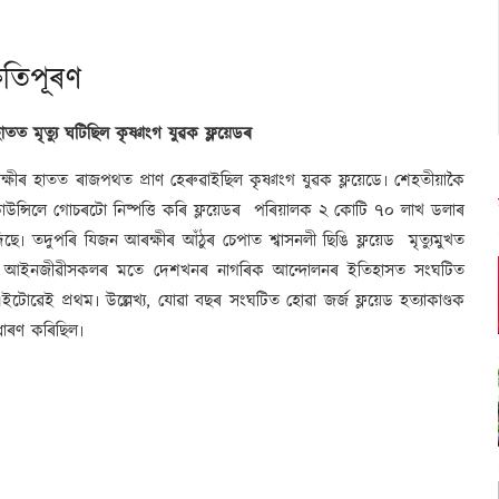
ষতিপূৰণ
ত মৃত্যু ঘটিছিল কৃষ্ণাংগ যুৱক ফ্লয়েডৰ
ৰ হাতত ৰাজপথত প্ৰাণ হেৰুৱাইছিল কৃষ্ণাংগ যুৱক ফ্লয়েডে৷ শেহতীয়াকৈ
 কাউন্সিলে গোচৰটো নিষ্পত্তি কৰি ফ্লয়েডৰ পৰিয়ালক ২ কোটি ৭০ লাখ ডলাৰ
ে৷ তদুপৰি যিজন আৰক্ষীৰ আঁঠুৰ চেপাত শ্বাসনলী ছিঙি ফ্লয়েড মৃত্যুমুখত
ৰিকাৰ আইনজীৱীসকলৰ মতে দেশখনৰ নাগৰিক আন্দোলনৰ ইতিহাসত সংঘটিত
টোৱেই প্ৰথম৷ উল্লেখ্য, যোৱা বছৰ সংঘটিত হোৱা জৰ্জ ফ্লয়েড হত্যাকাণ্ডক
ধাৰণ কৰিছিল৷