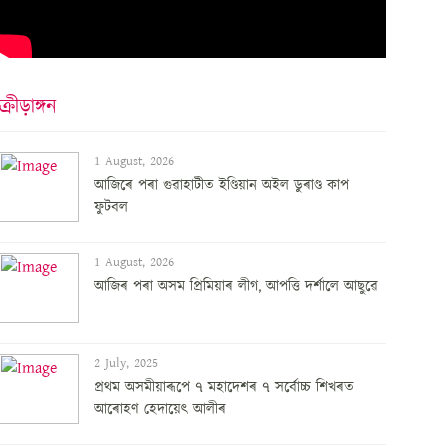
ক্ৰীড়াঙ্গন
1 August, 2026
আজিৰে পৰা গুৱাহাটীত ইণ্ডিয়ান অইল ডুৰাণ্ড কাপ
ফুটবল
1 August, 2026
আজিৰ পৰা অসম প্ৰিমিয়াৰ লীগ, আপত্তি দৰ্শালে আছুৱে
2 July, 2025
প্ৰথম অসমীয়াৰূপে ৭ মহাদেশৰ ৭ সৰ্বোচ্চ শিখৰত
আৰোহণ হেদায়েৎ আলীৰ