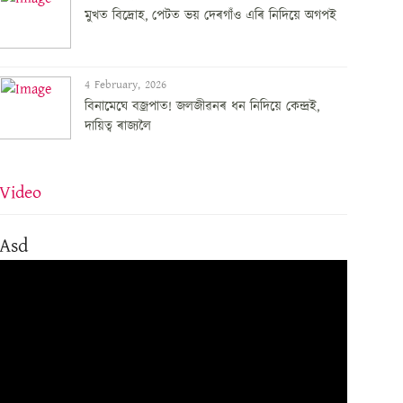
মুখত বিদ্ৰোহ, পেটত ভয় দেৰগাঁও এৰি নিদিয়ে অগপই
4 February, 2026
বিনামেঘে বজ্ৰপাত! জলজীৱনৰ ধন নিদিয়ে কেন্দ্ৰই,
দায়িত্ব ৰাজ্যলৈ
Video
Asd