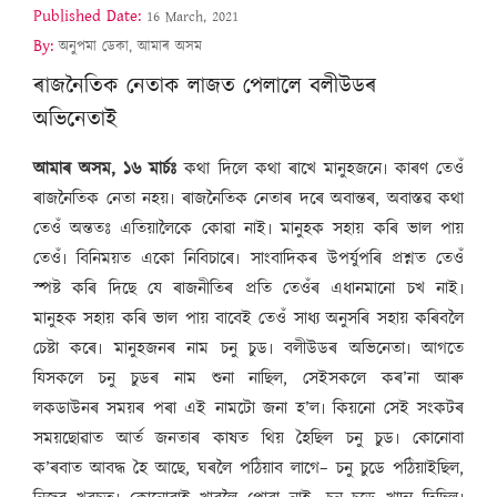
Published Date:
16 March, 2021
By:
অনুপমা ডেকা, আমাৰ অসম
ৰাজনৈতিক নেতাক লাজত পেলালে বলীউডৰ
অভিনেতাই
আমাৰ অসম, ১৬ মাৰ্চঃ
কথা দিলে কথা ৰাখে মানুহজনে৷ কাৰণ তেওঁ
ৰাজনৈতিক নেতা নহয়৷ ৰাজনৈতিক নেতাৰ দৰে অবান্তৰ, অবাস্তৱ কথা
তেওঁ অন্ততঃ এতিয়ালৈকে কোৱা নাই৷ মানুহক সহায় কৰি ভাল পায়
তেওঁ৷ বিনিময়ত একো নিবিচাৰে৷ সাংবাদিকৰ উপৰ্যুপৰি প্ৰশ্নত তেওঁ
স্পষ্ট কৰি দিছে যে ৰাজনীতিৰ প্ৰতি তেওঁৰ এধানমানো চখ নাই৷
মানুহক সহায় কৰি ভাল পায় বাবেই তেওঁ সাধ্য অনুসৰি সহায় কৰিবলৈ
চেষ্টা কৰে৷ মানুহজনৰ নাম চনু চুড৷ বলীউডৰ অভিনেতা৷ আগতে
যিসকলে চনু চুডৰ নাম শুনা নাছিল, সেইসকলে কৰ’না আৰু
লকডাউনৰ সময়ৰ পৰা এই নামটো জনা হ’ল৷ কিয়নো সেই সংকটৰ
সময়ছোৱাত আৰ্ত জনতাৰ কাষত থিয় হৈছিল চনু চুড৷ কোনোবা
ক’ৰবাত আবদ্ধ হৈ আছে, ঘৰলৈ পঠিয়াব লাগে– চনু চুডে পঠিয়াইছিল,