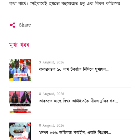
কথা ৰাখে৷ সেইবাবেই হয়তো বহুক্ষেত্ৰত চনু এক বিৰল ব্যতিক্ৰম...৷
Share
মুখ্য খবৰ
3 August, 2026
বানাক্ৰান্তক ১০ লাখ টকাকৈ নিদিলে মুখ্যমন...
8 August, 2026
ভাৰততে আছে বিশ্বৰ আটাইতকৈ দীঘল চুলিৰ গৰা...
8 August, 2026
‘দেশৰ ৮৩% অভিযন্তা কৰ্মহীন, এআই বিপ্লৱৰ...