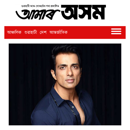
আঞ্চলিক
গুৱাহাটী
দেশ
আন্তৰ্জাতিক