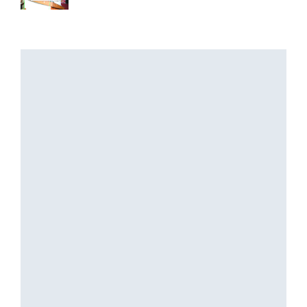
3 August, 2026
২৫ হাজাৰৰ স্ব-গণনা সম্পন্ন
3 August, 2026
অসমৰ বানক ৰাষ্ট্ৰীয় সমস্যা ঘোষণাৰ দাবীত...