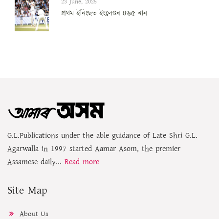
23 June, 2025
প্ৰথম ইনিংছত ইংলেণ্ডৰ ৪৬৫ ৰান
G.L.Publications under the able guidance of Late Shri G.L.
Agarwalla in 1997 started Aamar Asom, the premier
Assamese daily...
Read more
Site Map
About Us