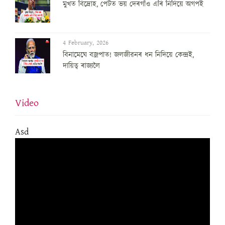
মুখত বিদ্ৰোহ, পেটত ভয় দেৰগাঁও এৰি নিদিয়ে অগপই
4 February, 2026
বিনামেঘে বজ্ৰপাত! জলজীৱনৰ ধন নিদিয়ে কেন্দ্ৰই,
দায়িত্ব ৰাজ্যলৈ
Video
Asd