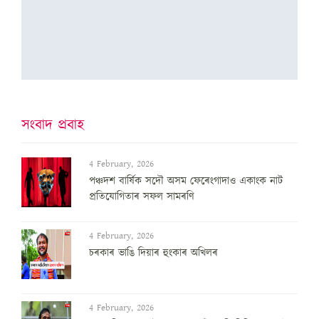
সংবাদ প্ৰবাহ
4 February, 2026
পঞ্চদশ বার্ষিক সদৌ অসম ফেৰেংগাদাও একাংক নাট
প্রতিযোগিতাৰ সফল সামৰণি
4 February, 2026
চৰকাৰ ভাঙি দিয়াৰ হুংকাৰ অখিলৰ
4 February, 2026