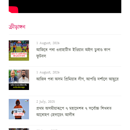
ক্ৰীড়াঙ্গন
1 August, 2026
আজিৰে পৰা গুৱাহাটীত ইণ্ডিয়ান অইল ডুৰাণ্ড কাপ
ফুটবল
1 August, 2026
আজিৰ পৰা অসম প্ৰিমিয়াৰ লীগ, আপত্তি দৰ্শালে আছুৱে
2 July, 2025
প্ৰথম অসমীয়াৰূপে ৭ মহাদেশৰ ৭ সৰ্বোচ্চ শিখৰত
আৰোহণ হেদায়েৎ আলীৰ