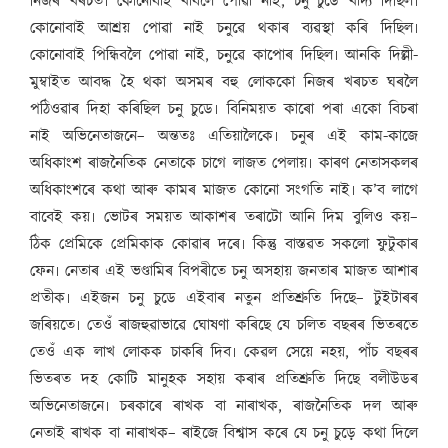
নিজৰ খৰচত৷ কোনোবাই খাবলৈ পোৱা নাই, চনু চুডে খাদ্য দিছিল৷
কোনোবাই আশ্ৰয় পোৱা নাই চনুৱে থকাৰ ব্যৱস্থা কৰি দিছিল৷
কোনোবাই পিন্ধিবলৈ পোৱা নাই, চনুৱে কাপোৰ দিছিল৷ আনকি দিল্লী-
মুম্বাইত আবদ্ধ হৈ থকা অসমৰ বহু লোককো নিজৰ খৰচত ঘৰলৈ
পঠিওৱাৰ দিহা কৰিছিল চনু চুডে৷ বিনিময়ত কাৰো পৰা একো বিচৰা
নাই অভিনেতাজনে– অন্ততঃ এতিয়ালৈকে৷ চনুৰ এই কাম-কাজে
অধিকাংশ ৰাজনৈতিক নেতাকে চাগে লাজত পেলায়৷ কাৰণ নেতাসকলৰ
অধিকাংশৰে কথা আৰু কামৰ মাজত কোনো সংগতি নাই৷ ক’ব লাগে
বাবেই কয়৷ ভোটৰ সময়ত আকাশৰ তৰাটো আনি দিম বুলিও কয়–
ঠিক প্ৰেমিকে প্ৰেমিকাক কোৱাৰ দৰে৷ কিন্তু বাস্তৱত সকলো ফুটুকাৰ
ফেন৷ নেতাৰ এই ভণ্ডামিৰ বিপৰীতে চনু অসহায় জনতাৰ মাজত আশাৰ
প্ৰতীক৷ এইজন চনু চুডে এইবাৰ নতুন প্ৰতিশ্ৰুতি দিছে– টুইটাৰৰ
জৰিয়তে৷ তেওঁ ৰাজহুৱাভাৱে ঘোষণা কৰিছে যে চলিত বছৰৰ ভিতৰতে
তেওঁ এক লাখ লোকক চাকৰি দিব৷ কেৱল সেয়ে নহয়, পাঁচ বছৰৰ
ভিতৰত দহ কোটি মানুহক সহায় কৰাৰ প্ৰতিশ্ৰুতি দিছে বলীউডৰ
অভিনেতাজনে৷ চৰকাৰে ৰাখক বা নাৰাখক, ৰাজনৈতিক দল আৰু
নেতাই ৰাখক বা নাৰাখক– ৰাইজে বিশ্বাস কৰে যে চনু চুড়ে কথা দিলে