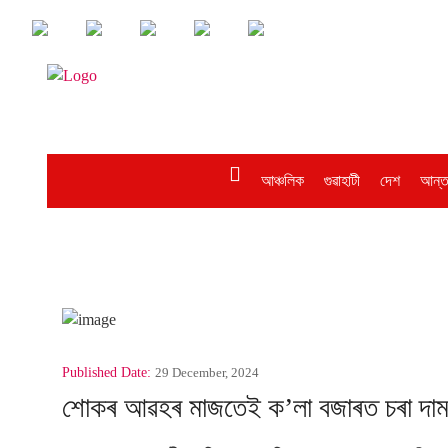
আঞ্চলিক
গুৱাহাটী
দেশ
আন্ত
Published Date:
29 December, 2024
শোকৰ আৱহৰ মাজতেই ক’লা বজাৰত চৰা দামত 