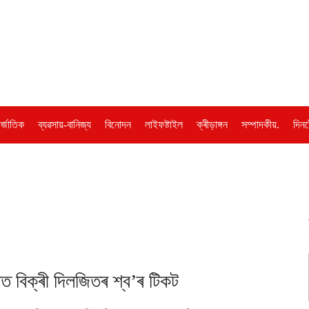
ৰ্জাতিক
ব্যৱসায়-বানিজ্য
বিনোদন
লাইফষ্টাইল
ক্ৰীড়াঙ্গন
সম্পাদকীয়.
দিনট
বিক্ৰী দিলজিতৰ শ্ব’ৰ টিকট