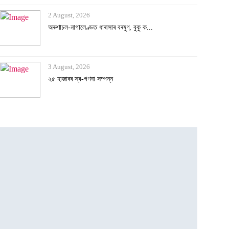
2 August, 2026
অৰুণাচল-নাগালেণ্ডত ধাৰাসাৰ বৰষুণ, বুকু ক...
3 August, 2026
২৫ হাজাৰৰ স্ব-গণনা সম্পন্ন
3 August, 2026
অসমৰ বানক ৰাষ্ট্ৰীয় সমস্যা ঘোষণাৰ দাবীত...
3 August, 2026
বানাক্ৰান্তক ১০ লাখ টকাকৈ নিদিলে মুখ্যমন...