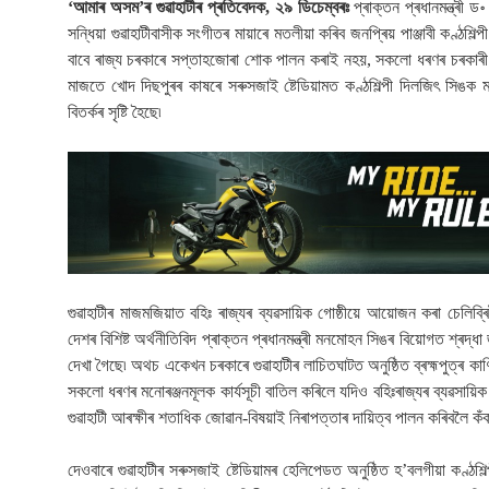
‘আমাৰ অসম’ৰ গুৱাহাটীৰ প্ৰতিবেদক, ২৯ ডিচেম্বৰঃ
প্ৰাক্তন প্ৰধানমন্ত্ৰী
সন্ধিয়া গুৱাহাটীবাসীক সংগীতৰ মায়াৰে মতলীয়া কৰিব জনপ্ৰিয় পাঞ্জাবী কণ্ঠশি
বাবে ৰাজ্য চৰকাৰে সপ্তাহজোৰা শোক পালন কৰাই নহয়, সকলো ধৰণৰ চৰকাৰী ম
মাজতে খোদ দিছপুৰৰ কাষৰে সৰুসজাই ষ্টেডিয়ামত কণ্ঠশিল্পী দিলজিৎ সিঙক ম
বিতৰ্কৰ সৃষ্টি হৈছে৷
গুৱাহাটীৰ মাজমজিয়াত বহিঃ ৰাজ্যৰ ব্যৱসায়িক গোষ্ঠীয়ে আয়োজন কৰা চেলিব্ৰিটী
দেশৰ বিশিষ্ট অৰ্থনীতিবিদ প্ৰাক্তন প্ৰধানমন্ত্ৰী মনমোহন সিঙৰ বিয়োগত শ্ৰদ
দেখা গৈছে৷ অথচ একেখন চৰকাৰে গুৱাহাটীৰ লাচিতঘাটত অনুষ্ঠিত ব্ৰহ্মপুত্ৰ কাৰ
সকলো ধৰণৰ মনোৰঞ্জনমূলক কাৰ্যসূচী বাতিল কৰিলে যদিও বহিঃৰাজ্যৰ ব্যৱসায়ি
গুৱাহাটী আৰক্ষীৰ শতাধিক জোৱান-বিষয়াই নিৰাপত্তাৰ দায়িত্ব পালন কৰিবলৈ কঁ
দেওবাৰে গুৱাহাটীৰ সৰুসজাই ষ্টেডিয়ামৰ হেলিপেডত অনুষ্ঠিত হ’বলগীয়া কণ্ঠশিল