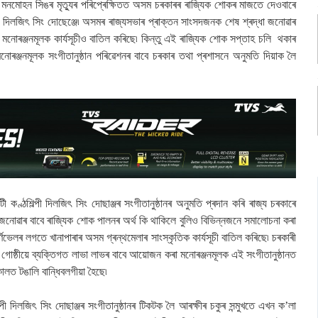
 ড॰ মনমোহন সিঙৰ মৃত্যুৰ পৰিপ্ৰেক্ষিতত অসম চৰকাৰৰ ৰাজ্যিক শোকৰ মাজতে দেওবাৰে
ল্পী দিলজিৎ সিং দোছেঞ্জে৷ অসমৰ ৰাজ্যসভাৰ প্ৰাক্তন সাংসদজনক শেষ শ্ৰদ্ধা জনোৱাৰ
নোৰঞ্জনমূলক কাৰ্যসূচীও বাতিল কৰিছে৷ কিন্তু এই ৰাজ্যিক শোক সপ্তাহ চলি থকাৰ
নোৰঞ্জনমূলক সংগীতানুষ্ঠান পৰিৱেশনৰ বাবে চৰকাৰ তথা প্ৰশাসনে অনুমতি দিয়াক লৈ
 কণ্ঠশিল্পী দিলজিৎ সিং দোছাঞ্জৰ সংগীতানুষ্ঠানৰ অনুমতি প্ৰদান কৰি ৰাজ্য চৰকাৰে
্ধা জনোৱাৰ বাবে ৰাজ্যিক শোক পালনৰ অৰ্থ কি থাকিলে বুলিও বিভিন্নজনে সমালোচনা কৰা
্ণিভেলৰ লগতে খানাপাৰাৰ অসম গ্ৰন্থমেলাৰ সাংস্কৃতিক কাৰ্যসূচী বাতিল কৰিছে৷ চৰকাৰী
ক গোষ্ঠীয়ে ব্যক্তিগত লাভা লাভৰ বাবে আয়োজন কৰা মনোৰঞ্জনমূলক এই সংগীতানুষ্ঠানত
কালত টঙালি বান্ধিবলগীয়া হৈছে৷
্পী দিলজিৎ সিং দোছাঞ্জৰ সংগীতানুষ্ঠানৰ টিকটক লৈ আৰক্ষীৰ চকুৰ সন্মুখতে এখন ক’লা