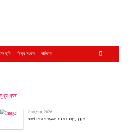
োৰ ছবি.
চিত্ৰ সংবাদ
সাহিত্য
মুখ্য খবৰ
2 August, 2026
অৰুণাচল-নাগালেণ্ডত ধাৰাসাৰ বৰষুণ, বুকু ক...