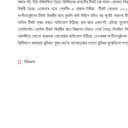
বজাৰ গঢ়ি উঠা পৰিলক্ষিত হৈছে৷ শিল্পীজনৰ কনচাৰ্টৰ টিকট চৰা দামত ব্লেকত
বিক্ৰী হৈছে৷ একেদৰে গ’ল্ড শ্ৰেণীৰ ৬ হাজাৰ টকীয়া টিকট ব্লেকত ১২-১৪
সংগীতানুষ্ঠানৰ টিকট বিক্ৰীৰ বাবে মুকলি কৰি দিছিল যদিও বহু পূৰ্বেই সক
অধিক টিকট ক্ৰয় কৰাও অভিযোগ উঠিছে৷ যাৰ বাবে একাংশই এতিয়া সুযোগ 
প্লেটফৰ্মত ব্লেটক টিকট বিক্ৰীৰ বাবে বিজ্ঞাপন দিয়াও দেখা গৈছে৷ দিলজিৎ স
আৰক্ষীয়ে কোনো ব্যৱস্থা নোলোৱাৰ অভিযোগ উঠিছে৷ দেওবাৰৰ সংগীতানুষ্ঠানৰ পূৰ্বে
শিল্পীজনে কামাখ্যা মন্দিৰত পূূজা-অৰ্চনা আগবঢ়োৱাৰ লগতে মন্দিৰৰ পুৰোহিতৰ 
Share