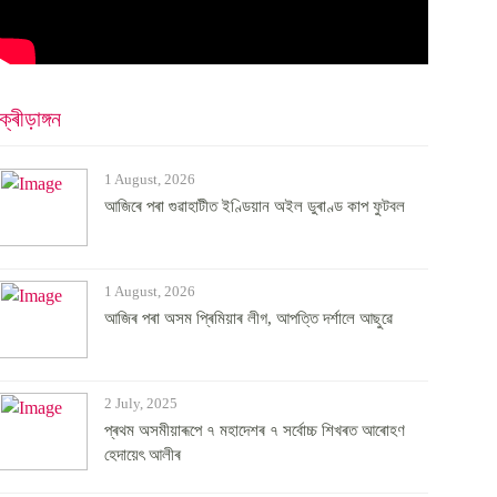
ক্ৰীড়াঙ্গন
1 August, 2026
আজিৰে পৰা গুৱাহাটীত ইণ্ডিয়ান অইল ডুৰাণ্ড কাপ ফুটবল
1 August, 2026
আজিৰ পৰা অসম প্ৰিমিয়াৰ লীগ, আপত্তি দৰ্শালে আছুৱে
2 July, 2025
প্ৰথম অসমীয়াৰূপে ৭ মহাদেশৰ ৭ সৰ্বোচ্চ শিখৰত আৰোহণ
হেদায়েৎ আলীৰ