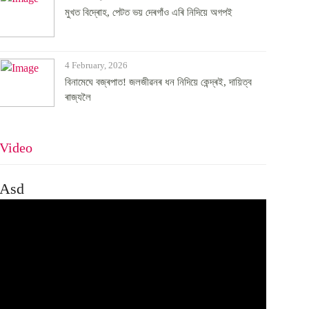
মুখত বিদ্ৰোহ, পেটত ভয় দেৰগাঁও এৰি নিদিয়ে অগপই
4 February, 2026
বিনামেঘে বজ্ৰপাত! জলজীৱনৰ ধন নিদিয়ে কেন্দ্ৰই, দায়িত্ব
ৰাজ্যলৈ
Video
Asd