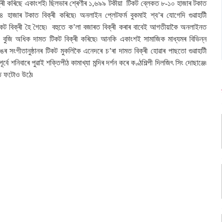
 বিক্ৰী কৰিছে একাংশই৷ ছিলভাৰ শ্ৰেণীৰ ১,৬৯৯ টকীয়া টিকট ব্লেকত ৮-১০ হাজাৰ টকাত
 হাজাৰ টকাত বিক্ৰী কৰিছে৷ অনলাইন প্লেটফৰ্ম বুকমাই শ্ব’ৰ যোগেদি গুৱাহাটী
লো টিকট বিক্ৰী হৈ গৈছে৷ বহুতে ক’লা বজাৰত বিক্ৰী কৰাৰ বাবেই আগতীয়াকৈ অনলাইনত
বুজি অধিক দামত টিকট বিক্ৰী কৰিছে৷ আনকি একাংশই সামাজিক মাধ্যমৰ বিভিন্ন
িঙৰ সংগীতানুষ্ঠানৰ টিকট মুকলিকৈ এনেদৰে চ’ৰা দামত বিক্ৰী হোৱাৰ পাছতো গুৱাহাটী
 শনিবাৰে পুৱাই শক্তিপীঠ কামাখ্যা মন্দিৰ দৰ্শন কৰে কণ্ঠশিল্পী দিলজিৎ সিং দোছাঞ্জে৷
লগত ফটোও উঠে৷