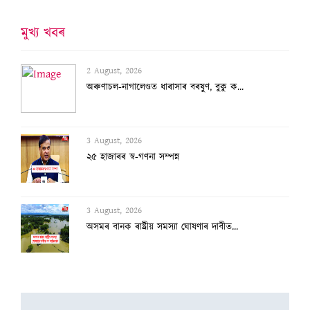
মুখ্য খবৰ
2 August, 2026
অৰুণাচল-নাগালেণ্ডত ধাৰাসাৰ বৰষুণ, বুকু ক...
3 August, 2026
২৫ হাজাৰৰ স্ব-গণনা সম্পন্ন
3 August, 2026
অসমৰ বানক ৰাষ্ট্ৰীয় সমস্যা ঘোষণাৰ দাবীত...
3 August, 2026
বানাক্ৰান্তক ১০ লাখ টকাকৈ নিদিলে মুখ্যমন...