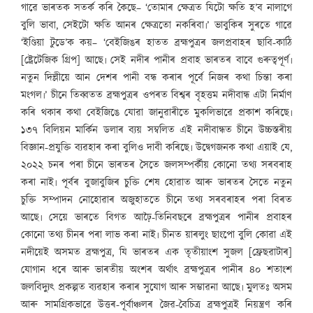
গাৱে ভাৰতক সতৰ্ক কৰি কৈছে– ‘তোমাৰ ক্ষেত্ৰত যিটো ক্ষতি হ’ব নালাগে
বুলি ভাবা, সেইটো ক্ষতি আনৰ ক্ষেত্ৰতো নকৰিবা৷’ ভাবুকিৰ সুৰতে গাৱে
‘ইণ্ডিয়া টুডে’ক কয়– ‘বেইজিঙৰ হাতত ব্ৰহ্মপুত্ৰৰ জলপ্ৰবাহৰ ছাবি-কাঠি
[ষ্ট্ৰেটেজিক গ্ৰিপ] আছে৷ সেই নদীৰ পানীৰ প্ৰবাহ ভাৰতৰ বাবে গুৰুত্বপূৰ্ণ৷
নতুন দিল্লীয়ে আন দেশৰ পানী বন্ধ কৰাৰ পূৰ্বে নিজৰ কথা চিন্তা কৰা
মংগল৷’ চীনে তিব্বতত ব্ৰহ্মপুত্ৰৰ ওপৰত বিশ্বৰ বৃহত্তম নদীবান্ধ এটা নিৰ্মাণ
কৰি থকাৰ কথা বেইজিঙে যোৱা জানুৱাৰীতে মুকলিভাৱে প্ৰকাশ কৰিছে৷
১৩৭ বিলিয়ন মাৰ্কিন ডলাৰ ব্যয় সম্বলিত এই নদীবান্ধত চীনে উচ্চস্তৰীয়
বিজ্ঞান-প্ৰযুক্তি ব্যৱহাৰ কৰা বুলিও দাবী কৰিছে৷ উদ্বেগজনক কথা এয়াই যে,
২০২২ চনৰ পৰা চীনে ভাৰতৰ সৈতে জলসম্পৰ্কীয় কোনো তথ্য সৰবৰাহ
কৰা নাই৷ পূৰ্বৰ বুজাবুজিৰ চুক্তি শেষ হোৱাত আৰু ভাৰতৰ সৈতে নতুন
চুক্তি সম্পাদন নোহোৱাৰ অজুহাততে চীনে তথ্য সৰবৰাহৰ পৰা বিৰত
আছে৷ সেয়ে ভাৰতে বিগত আঢ়ৈ-তিনিবছৰে ব্ৰহ্মপুত্ৰৰ পানীৰ প্ৰবাহৰ
কোনো তথ্য চীনৰ পৰা লাভ কৰা নাই৷ চীনত য়াৰলুং ছাংপো বুলি কোৱা এই
নদীয়েই অসমত ব্ৰহ্মপুত্ৰ, যি ভাৰতৰ এক তৃতীয়াংশ সুজল [ফ্ৰেছৱাটাৰ]
যোগান ধৰে আৰু ভাৰতীয় অংশৰ অৰ্থাৎ ব্ৰহ্মপুত্ৰৰ পানীৰ ৪০ শতাংশ
জলবিদ্যুৎ প্ৰকল্পত ব্যৱহাৰ কৰাৰ সুযোগ আৰু সম্ভাৱনা আছে৷ মুলতঃ অসম
আৰু সামগ্ৰিকভাৱে উত্তৰ-পূৰ্বাঞ্চলৰ জৈৱ-বৈচিত্ৰ ব্ৰহ্মপুত্ৰই নিয়ন্ত্ৰণ কৰি