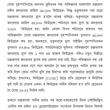
যোৱা বৃহস্পতিবাৰে ভাৰতৰ ভূমিখণ্ডৰ পৰা পাকিস্তানৰ মাৰালালৈ চন্দ্ৰভাগা
নদীৰ জলপ্ৰবাহ আছিল ৯৮,২০০ কিউছেক৷ কিন্তু শুকুৰবাৰৰ পৰা ক্ৰমে
চন্দ্ৰভাগৰ জলপ্ৰবাহ হ্ৰাস হ’বলৈ আৰম্ভ কৰিছে৷ শুকুৰবাৰে চন্দ্ৰভাগৰ
জলপ্ৰবাহ আছিল ৪৪,৮০০ কিউছেক৷ শনিবাৰে আৰু হ্ৰাস হৈ জলপ্ৰবাহ
৭,২০০ কিউছেক হয়৷ অৰ্থাৎ কেৱল বিগত শনিবাৰে ভাৰতৰ পৰা
পাকিস্তানলৈ যোৱা চন্দ্ৰভাগাৰ জলপ্ৰবাহ বৃহস্পতিবাৰৰ তুলনাত ৯১,০০০
কিউছেক কম হয়৷ আনহাতে, শুকুৰবাৰে হ্ৰাস পাইছিল বৃহস্পতিবাৰৰ
তুলনাত ৫৩,৪০০ কিউছেক৷ সামগ্ৰিকভাৱে দুদিনত পাকিস্তানলৈ চন্দ্ৰভাগাৰ
জলপ্ৰবাহ হ্ৰাস পায় ১ লাখ ৪৪ হাজাৰ কিউছেক৷ যদিও নতুন দিল্লীয়ে
চন্দ্ৰভাগাৰ জলপ্ৰবাহ হ্ৰাসৰ কথা ঘোষণা কৰা নাই, চীনে পাকিস্তানৰ পৰা এই
তথ্য লাভ কৰাৰ লগে লগে অসমলৈ বৈ অহা ব্ৰহ্মপুত্ৰৰ পানীৰ প্ৰবাহ বন্ধ
কৰি দিলে কেনে লাগিব বুলি প্ৰশ্ন উত্থাপন কৰি পৰোক্ষভাৱে ভাবুকি প্ৰদান
কৰিছে৷ প্ৰসংগতঃ, কিউছেক [CUSEC] হৈছে প্ৰতি ছেকেণ্ডত ৰ কিউবিক
ফুট পানী বৈ যোৱাৰ একক৷ ৰ কিউছেক পানীৰ পৰিমাণ হ’ব প্ৰতি ছেকেণ্ডত
বৈ যোৱা ২৮.৩২ লিটাৰ পানী৷
ভাৰতে চন্দ্ৰভাগাৰ পানীৰ প্ৰবাহ বন্ধ কৰো-নকৰোতেই চীনৰ বেইজিংস্থিত
‘চেণ্টাৰ ফৰ চাইনা এণ্ড গ্লোৱেলাইজেচন’ সংগঠনৰ উপাধ্যক্ষ ভিক্তৰ ঝিকাই