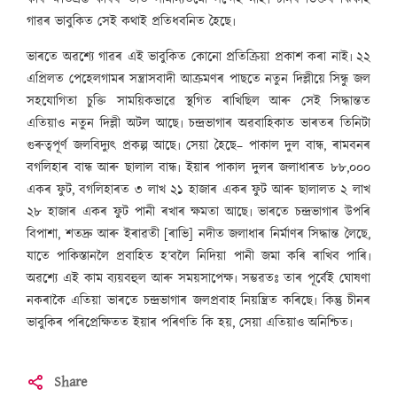
গাৱৰ ভাবুকিত সেই কথাই প্ৰতিধবনিত হৈছে৷
ভাৰতে অৱশ্যে গাৱৰ এই ভাবুকিত কোনো প্ৰতিক্ৰিয়া প্ৰকাশ কৰা নাই৷ ২২
এপ্ৰিলত পেহেলগামৰ সন্ত্ৰাসবাদী আক্ৰমণৰ পাছতে নতুন দিল্লীয়ে সিন্ধু জল
সহযোগিতা চুক্তি সাময়িকভাৱে স্থগিত ৰাখিছিল আৰু সেই সিদ্ধান্তত
এতিয়াও নতুন দিল্লী অটল আছে৷ চন্দ্ৰভাগাৰ অৱবাহিকাত ভাৰতৰ তিনিটা
গুৰুত্বপূৰ্ণ জলবিদ্যুৎ প্ৰকল্প আছে৷ সেয়া হৈছে– পাকাল দুল বান্ধ, ৰামবনৰ
বগলিহাৰ বান্ধ আৰু ছালাল বান্ধ৷ ইয়াৰ পাকাল দুলৰ জলাধাৰত ৮৮,০০০
একৰ ফুট, বগলিহাৰত ৩ লাখ ২১ হাজাৰ একৰ ফুট আৰু ছালালত ২ লাখ
২৮ হাজাৰ একৰ ফুট পানী ৰখাৰ ক্ষমতা আছে৷ ভাৰতে চন্দ্ৰভাগাৰ উপৰি
বিপাশা, শতদ্ৰু আৰু ইৰাৱতী [ৰাভি] নদীত জলাধাৰ নিৰ্মাণৰ সিদ্ধান্ত লৈছে,
যাতে পাকিস্তানলৈ প্ৰবাহিত হ’বলৈ নিদিয়া পানী জমা কৰি ৰাখিব পাৰি৷
অৱশ্যে এই কাম ব্যয়বহুল আৰু সময়সাপেক্ষ৷ সম্ভৱতঃ তাৰ পূৰ্বেই ঘোষণা
নকৰাকৈ এতিয়া ভাৰতে চন্দ্ৰভাগাৰ জলপ্ৰবাহ নিয়ন্ত্ৰিত কৰিছে৷ কিন্তু চীনৰ
ভাবুকিৰ পৰিপ্ৰেক্ষিতত ইয়াৰ পৰিণতি কি হয়, সেয়া এতিয়াও অনিশ্চিত৷
Share