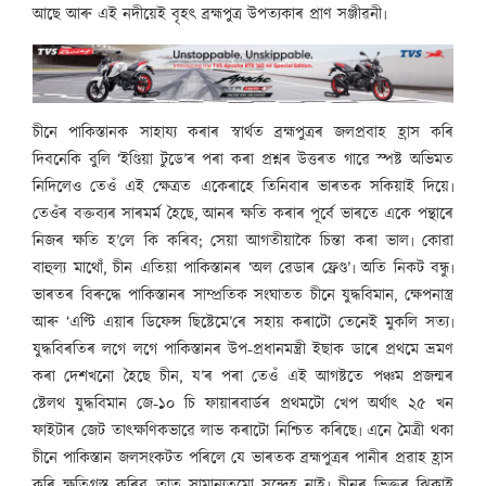
আছে আৰু এই নদীয়েই বৃহৎ ব্ৰহ্মপুত্ৰ উপত্যকাৰ প্ৰাণ সঞ্জীৱনী৷
চীনে পাকিস্তানক সাহায্য কৰাৰ স্বাৰ্থত ব্ৰহ্মপুত্ৰৰ জলপ্ৰবাহ হ্ৰাস কৰি
দিবনেকি বুলি ‘ইণ্ডিয়া টুডে’ৰ পৰা কৰা প্ৰশ্নৰ উত্তৰত গাৱে স্পষ্ট অভিমত
নিদিলেও তেওঁ এই ক্ষেত্ৰত একেৰাহে তিনিবাৰ ভাৰতক সকিয়াই দিয়ে৷
তেওঁৰ বক্তব্যৰ সাৰমৰ্ম হৈছে, আনৰ ক্ষতি কৰাৰ পূৰ্বে ভাৰতে একে পন্থাৰে
নিজৰ ক্ষতি হ’লে কি কৰিব; সেয়া আগতীয়াকৈ চিন্তা কৰা ভাল৷ কোৱা
বাহুল্য মাথোঁ, চীন এতিয়া পাকিস্তানৰ ‘অল ৱেডাৰ ফ্ৰেণ্ড’৷ অতি নিকট বন্ধু৷
ভাৰতৰ বিৰুদ্ধে পাকিস্তানৰ সাম্প্ৰতিক সংঘাতত চীনে যুদ্ধবিমান, ক্ষেপনাস্ত্ৰ
আৰু ‘এণ্টি এয়াৰ ডিফেন্স ছিষ্টেমে’ৰে সহায় কৰাটো তেনেই মুকলি সত্য৷
যুদ্ধবিৰতিৰ লগে লগে পাকিস্তানৰ উপ-প্ৰধানমন্ত্ৰী ইছাক ডাৰে প্ৰথমে ভ্ৰমণ
কৰা দেশখনো হৈছে চীন, য’ৰ পৰা তেওঁ এই আগষ্টতে পঞ্চম প্ৰজন্মৰ
ষ্টেলথ যুদ্ধবিমান জে-১০ চি ফায়াৰবাৰ্ডৰ প্ৰথমটো খেপ অৰ্থাৎ ২৫ খন
ফাইটাৰ জেট তাৎক্ষণিকভাৱে লাভ কৰাটো নিশ্চিত কৰিছে৷ এনে মৈত্ৰী থকা
চীনে পাকিস্তান জলসংকটত পৰিলে যে ভাৰতক ব্ৰহ্মপুত্ৰৰ পানীৰ প্ৰৱাহ হ্ৰাস
কৰি ক্ষতিগ্ৰস্ত কৰিব তাত সামান্যতমো সন্দেহ নাই৷ চীনৰ ভিক্তৰ ঝিকাই