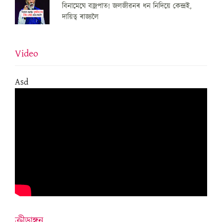
বিনামেঘে বজ্ৰপাত! জলজীৱনৰ ধন নিদিয়ে কেন্দ্ৰই,
দায়িত্ব ৰাজ্যলৈ
Video
Asd
ক্ৰীড়াঙ্গন