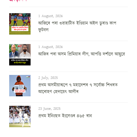
1 August, 2026
আজিৰে পৰা গুৱাহাটীত ইণ্ডিয়ান অইল ডুৰাণ্ড কাপ
ফুটবল
1 August, 2026
আজিৰ পৰা অসম প্ৰিমিয়াৰ লীগ, আপত্তি দৰ্শালে আছুৱে
2 July, 2025
প্ৰথম অসমীয়াৰূপে ৭ মহাদেশৰ ৭ সৰ্বোচ্চ শিখৰত
আৰোহণ হেদায়েৎ আলীৰ
23 June, 2025
প্ৰথম ইনিংছত ইংলেণ্ডৰ ৪৬৫ ৰান