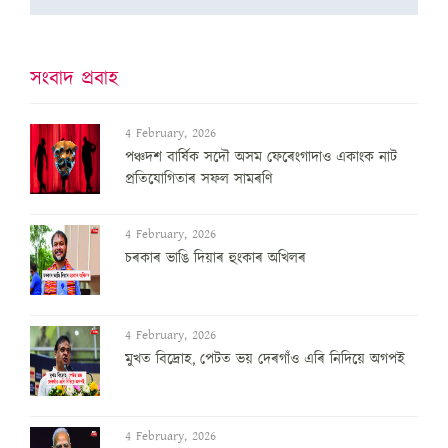
সংবাদ প্ৰবাহ
4 February, 2026
পঞ্চদশ বার্ষিক সদৌ অসম ফেৰেংগাদাও একাংক নাট
প্রতিযোগিতাৰ সফল সামৰণি
4 February, 2026
চৰকাৰ ভাঙি দিয়াৰ হুংকাৰ অখিলৰ
4 February, 2026
মুখত বিদ্ৰোহ, পেটত ভয় দেৰগাঁও এৰি নিদিয়ে অগপই
4 February, 2026