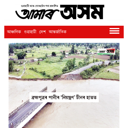
আঞ্চলিক
গুৱাহাটী
দেশ
আন্তৰ্জাতিক