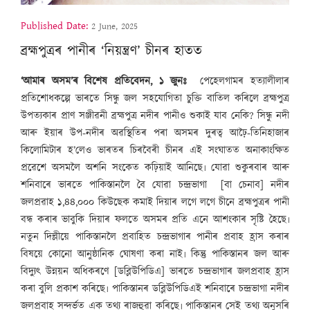
Published Date:
2 June, 2025
ব্ৰহ্মপুত্ৰৰ পানীৰ ‘নিয়ন্ত্ৰণ’ চীনৰ হাতত
‘আমাৰ অসম’ৰ বিশেষ প্ৰতিবেদন, ১ জুনঃ
পেহেলগামৰ হত্যালীলাৰ
প্ৰতিশোধকল্পে ভাৰতে সিন্ধু জল সহযোগিতা চুক্তি বাতিল কৰিলে ব্ৰহ্মপুত্ৰ
উপত্যকাৰ প্ৰাণ সঞ্জীৱনী ব্ৰহ্মপুত্ৰ নদীৰ পানীও শুকাই যাব নেকি? সিন্ধু নদী
আৰু ইয়াৰ উপ-নদীৰ অৱস্থিতিৰ পৰা অসমৰ দুৰত্ব আঢ়ৈ-তিনিহাজাৰ
কিলোমিটাৰ হ’লেও ভাৰতৰ চিৰবৈৰী চীনৰ এই সংঘাতত অনাকাংক্ষিত
প্ৰৱেশে অসমলৈ অশনি সংকেত কঢ়িয়াই আনিছে৷ যোৱা শুকুৰবাৰ আৰু
শনিবাৰে ভাৰতে পাকিস্তানলৈ বৈ যোৱা চন্দ্ৰভাগা [বা চেনাব] নদীৰ
জলপ্ৰৱাহ ১,৪৪,০০০ কিউছেক কমাই দিয়াৰ লগে লগে চীনে ব্ৰহ্মপুত্ৰৰ পানী
বন্ধ কৰাৰ ভাবুকি দিয়াৰ ফলতে অসমৰ প্ৰতি এনে আশংকাৰ সৃষ্টি হৈছে৷
নতুন দিল্লীয়ে পাকিস্তানলৈ প্ৰবাহিত চন্দ্ৰভাগাৰ পানীৰ প্ৰবাহ হ্ৰাস কৰাৰ
বিষয়ে কোনো আনুষ্ঠানিক ঘোষণা কৰা নাই৷ কিন্তু পাকিস্তানৰ জল আৰু
বিদ্যুৎ উন্নয়ন অধিকৰণে [ডব্লিউপিডিএ] ভাৰতে চন্দ্ৰভাগাৰ জলপ্ৰবাহ হ্ৰাস
কৰা বুলি প্ৰকাশ কৰিছে৷ পাকিস্তানৰ ডব্লিউপিডিএই শনিবাৰে চন্দ্ৰভাগা নদীৰ
জলপ্ৰবাহ সন্দৰ্ভত এক তথ্য ৰাজহুৱা কৰিছে৷ পাকিস্তানৰ সেই তথ্য অনুসৰি