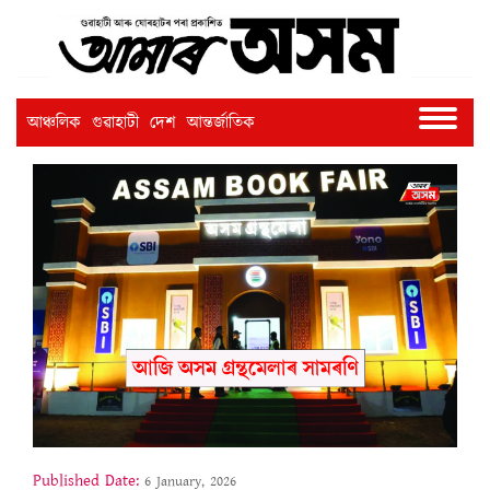
আঞ্চলিক
গুৱাহাটী
দেশ
আন্তৰ্জাতিক
Published Date:
6 January, 2026