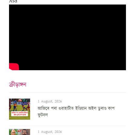
Asd
ক্ৰীড়াঙ্গন
1 August, 2026
আজিৰে পৰা গুৱাহাটীত ইণ্ডিয়ান অইল ডুৰাণ্ড কাপ
ফুটবল
1 August, 2026