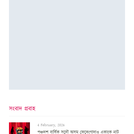
সংবাদ প্ৰবাহ
4 February, 2026
পঞ্চদশ বার্ষিক সদৌ অসম ফেৰেংগাদাও একাংক নাট