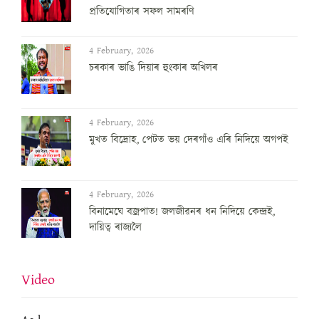
প্রতিযোগিতাৰ সফল সামৰণি
4 February, 2026
চৰকাৰ ভাঙি দিয়াৰ হুংকাৰ অখিলৰ
4 February, 2026
মুখত বিদ্ৰোহ, পেটত ভয় দেৰগাঁও এৰি নিদিয়ে অগপই
4 February, 2026
বিনামেঘে বজ্ৰপাত! জলজীৱনৰ ধন নিদিয়ে কেন্দ্ৰই,
দায়িত্ব ৰাজ্যলৈ
Video