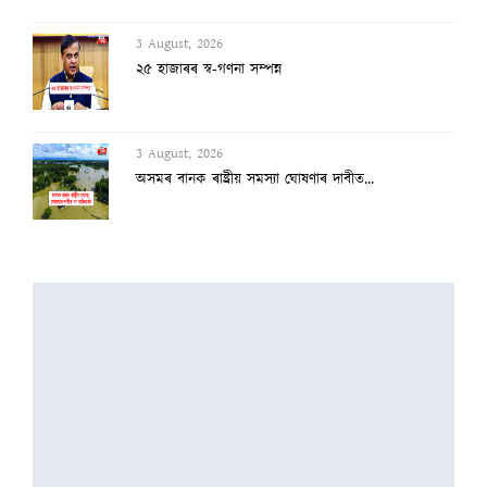
3 August, 2026
২৫ হাজাৰৰ স্ব-গণনা সম্পন্ন
3 August, 2026
অসমৰ বানক ৰাষ্ট্ৰীয় সমস্যা ঘোষণাৰ দাবীত...
3 August, 2026
বানাক্ৰান্তক ১০ লাখ টকাকৈ নিদিলে মুখ্যমন...
2 August, 2026
অৰুণাচল-নাগালেণ্ডত ধাৰাসাৰ বৰষুণ, বুকু ক...