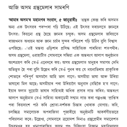
আজি অসম গ্ৰন্থমেলাৰ সামৰণি
‘আমাৰ অসম’ৰ মহানগৰ সংবাদ, ৫ জানুৱাৰীঃ
‘গ্ৰন্থক কেন্দ্ৰ কৰি অসমত
অন্য এক উৎসৱৰ পৰম্পৰা গঢ়ি উঠিছে৷ এই উৎসৱ দৰাচলতে জ্ঞানৰে
উৎসৱ৷ কিয়নো গ্ৰন্থ হৈছে জ্ঞানৰ চন্দুক৷ অসম গ্ৰন্থমেলাৰ জৰিয়তে
ৰাজ্যখনত অধ্যয়ন আৰু জ্ঞান চৰ্চাৰ সুন্দৰ পৰিৱেশ গঢ়ি উঠিব বুলি বিশ্বাস
ওপজিছে৷ –‘এই মন্তব্য ওড়িশাৰ প্ৰসিদ্ধ সাহিত্যিক পাৰমিতা শতপথীৰ৷
অসম গ্ৰন্থমেলা, গুৱাহাটীত সোমবাৰে সন্ধিয়া এক অন্তৰংগ আলাপ অনুষ্ঠানত
অংশগ্ৰহণ কৰি তেওঁ এনেদৰে কয়৷ অসম গ্ৰন্থমেলাত মানুহৰ সমাগম দেখি
অভিভূত হৈ পৰা বুলি উল্লেখ কৰি তেওঁ পুনৰ কয় যে নয়নাভিৰাম প্ৰাকৃতিক
শোভাৰে পৰিপূৰ্ণ অসমলৈ আহি ভাল লাগে৷ অসমীয়া ভাষা আৰু উৰিয়া
ভাষাৰো মিল আছে৷ অসমীয়াৰ পৰা উৰিয়ালৈ অনুবাদ বেছিকৈ হ’ব লাগে৷
ইয়াৰ ফলত দুয়োটা ভাষাৰ সাহিত্যই অধিক প্ৰসাৰ লাভ কৰিব৷ অন্তৰংগ
আলাপ অনুষ্ঠানত তেওঁ সাহিত্য অকাডেমী সন্মান লাভ কৰা গল্পগুচ্ছ ‘প্ৰাপ্তি’ৰ
পৰা কিয়দাংশ পাঠ কৰি শ্ৰোতা-দৰ্শকক চিন্তাৰ খোৰাক যোগায়৷ কবি,
চলচ্ছিত্ৰ সমালোচক অপৰাজিতা পূজাৰীয়ে অনুষ্ঠানটি আকৰ্ষণীয়ভাৱে
পৰিচালনা কৰে৷ উল্লেখ্য, সোমবাৰে ত্ৰয়োদশ দিনাও গ্ৰন্থপ্ৰেমীৰ সমাৱেশত
উছৱমুখৰ হয় খানাপাৰাস্থিত অসম পশু চিকিৎসা বিজ্ঞান মহাবিদ্যালয়