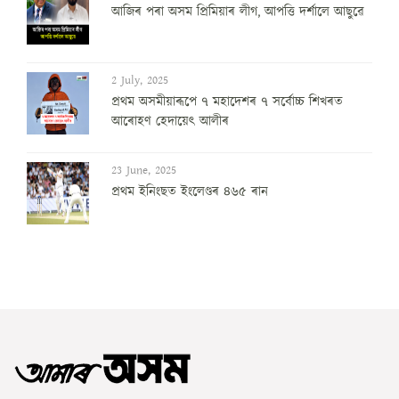
আজিৰ পৰা অসম প্ৰিমিয়াৰ লীগ, আপত্তি দৰ্শালে আছুৱে
2 July, 2025
প্ৰথম অসমীয়াৰূপে ৭ মহাদেশৰ ৭ সৰ্বোচ্চ শিখৰত
আৰোহণ হেদায়েৎ আলীৰ
23 June, 2025
প্ৰথম ইনিংছত ইংলেণ্ডৰ ৪৬৫ ৰান