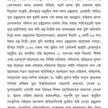
খেলপথাৰত অসম প্ৰকাশন পৰিষদ, সদৌ অসম পুথি প্ৰকাশক আৰু
বিক্ৰেতা সংস্থাই যৌথভাৱে অনুষ্ঠিত কৰা অসম গ্ৰন্থমেলা, গুৱাহাটী৷ আজিও
পুৱা গ্ৰন্থমেলাৰ দ্বাৰ মুকলি কৰাৰ পৰা আৰম্ভ হয় জনস্ৰোত৷ সন্ধিয়াৰ ভাগত
লোকাৰণ্যত পৰিণত হয় গ্ৰন্থমেলাৰ বাকৰি৷ বিদ্বৎ সমাজ, সাহিত্যপ্ৰেমী আৰু
ছাত্ৰ-ছাত্ৰীসকলে ক্ৰয় কৰি গ্ৰন্থ বিক্ৰীৰ হাৰ আশাব্যঞ্জক কৰা বুলি জানিবলৈ
দিছে অসম গ্ৰন্থমেলাৰ উদ্যোক্তাসকলে৷ ত্ৰয়োদশ দিনলৈ ৬ কোটি ৮০ লাখ
টকাৰ গ্ৰন্থ বিক্ৰী হোৱা বুলি জনাইছে অসম গ্ৰন্থমেলাৰ আয়োজক সকলে৷
ইপিনে বিয়লি ২-৩০ বজাৰ পৰা জুবিন গাৰ্গ সোঁৱৰণী অস্থায়ী প্ৰেক্ষাগৃহত
অনুষ্ঠিত হয় ‘অসমীয়া নাট্য আন্দোলন ঃ পৰম্পৰা আৰু বিৱৰ্তন’ শীৰ্ষক
এখন গুৰুত্বপূৰ্ণ আলোচনা-সত্ৰ৷ বিশিষ্ট নাট্যকাৰ, পৰিচালক, অভিনেতা দুলাল
ৰয়ে উদ্বোধন আৰু নাট্যকাৰ-পৰিচালক জিতেন শৰ্মাই পৰিচালনা কৰা এই
আলোচনা সত্ৰত আলোচক অতিথিৰূপে অংশগ্ৰহণ কৰে নাট্যকাৰ, পৰিচালক,
সমালোচক ক্ৰমে মাণিক আহমেদ, ড॰ সঞ্জীৱ কুমাৰ শৰ্মাৰ লগতে কৃষ্ণকান্ত
সন্দিকৈ ৰাজ্যিক মুক্ত বিশ্ববিদ্যালয়ৰ সহযোগী অধ্যাপক, লেখক ড॰
মৃণালজ্যোতি গোস্বামী আৰু চিৰাঙৰ শিক্ষণ মহাবিদ্যালয়ৰ অধ্যাপক, লেখক
ড॰ ছৈয়দা নাছিফা ইছলাম ৰাজবংশীয়ে৷ তদুপৰি মূল মঞ্চত অনুষ্ঠিত
সাংস্কৃতিক সন্ধিয়াৰ মনপৰশা প্ৰতিযোগিতাই মুখৰিত কৰি তোলে গ্ৰন্থমেলা