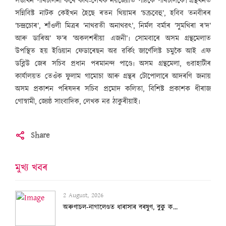
সভাখন পৰিচালনা কৰে কবি-লেখক নৱজ্যোতি পাঠকে পৰিচালকে৷ গ্ৰন্থখনত
সন্নিবিষ্ট নাটক কেইখন হৈছে ৰতন থিয়ামৰ ‘চক্ৰবেহু’, হবিব তনবীৰৰ
‘চন্দ্ৰচোৰ’, শাঁওলী মিত্ৰৰ ‘নাথৱতী অনাথৱৎ’, নিৰ্মল বৰ্মাৰ ‘সুমথিৰা ৰ’দ’
আৰু ডাৰিঅ’ ফ’ৰ ‘অকলশৰীয়া এজনী’৷ সোমবাৰে অসম গ্ৰন্থমেলাত
উপস্থিত হয় ইণ্ডিয়ান ফেডাৰেছন অৱ ৱৰ্কিং জাৰ্ণেলিষ্ট চমুকৈ আই এফ
ডব্লিউ জেৰ সচিব প্ৰধান পৰমানন্দ পাণ্ডে৷ অসম গ্ৰন্থমেলা, গুৱাহাটীৰ
কাৰ্যালয়ত তেওঁক ফুলাম গামোচা আৰু গ্ৰন্থৰ টোপোলাৰে আদৰণি জনায়
অসম প্ৰকাশন পৰিষদৰ সচিব প্ৰমোদ কলিতা, বিশিষ্ট প্ৰকাশক ধীৰাজ
গোস্বামী, জ্যেষ্ঠ সাংবাদিক, লেখক নৱ ঠাকুৰীয়াই৷
Share
মুখ্য খবৰ
2 August, 2026
অৰুণাচল-নাগালেণ্ডত ধাৰাসাৰ বৰষুণ, বুকু ক...