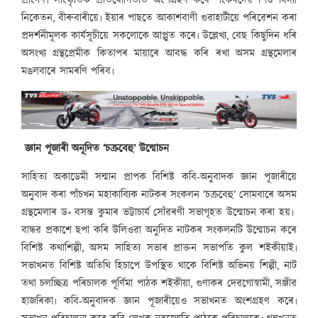
প্ৰাংগণ৷ সাংস্কৃতিক প্ৰতিযোগিতাত অংশগ্ৰহণ কৰে শংকৰদেৱ শিশু বিদ্যা
নিকেতন, বীৰুবাৰীয়ে৷ ইয়াৰ পাছতে আকাশবাণী গুৱাহাটীয়ে পৰিৱেশন কৰা
প্ৰদৰ্শনীমূলক কাৰ্যসূচীয়ে সকলোকে আপ্লুত কৰে৷ উল্লেখ্য, বেছ কিছুদিন ধৰি
অসংখ্য গ্ৰন্থপ্ৰেমীক কিতাপৰ মায়াৰে আবদ্ধ কৰি ৰখা অসম গ্ৰন্থমেলাৰ
মঙলবাৰে সামৰণি পৰিব৷
জ্ঞান পূজাৰী অনূদিত ‘চক্ৰবেহু’ উন্মোচন
সাহিত্য অকাডেমী সন্মান প্ৰাপক বিশিষ্ট কবি-অনুবাদক জ্ঞান পূজাৰীয়ে
অনুবাদ কৰা পাঁচখন মহাকাব্যিক নাটকৰ সংকলন ‘চক্ৰবেহু’ সোমবাৰে অসম
গ্ৰন্থমেলাৰ ড॰ বসন্ত কুমাৰ ভট্টাচাৰ্য সোঁৱৰণী সভাগৃহত উন্মোচন কৰা হয়৷
বান্ধৱ প্ৰকাশে ছপা কৰি উলিওৱা অনুদিত নাটকৰ সংকলনটি উন্মোচন কৰে
বিশিষ্ট কথাশিল্পী, অসম সাহিত্য সভাৰ প্ৰাক্তন সভাপতি কুল শইকীয়াই৷
সভাখনত বিশিষ্ট অতিথি হিচাপে উপস্থিত থাকে বিশিষ্ট অভিনয় শিল্পী, নাট
তথা চলচ্ছিত্ৰ পৰিচালক পূৰ্ণিমা পাঠক শইকীয়া, গুণাকৰ দেৱগোস্বামী, সঞ্জীৱ
হাজৰিকা৷ কবি-অনুবাদক জ্ঞান পূজাৰীয়েও সভাখনত অংশগ্ৰহণ কৰে৷