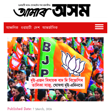
আঞ্চলিক
গুৱাহাটী
দেশ
আন্তৰ্জাতিক
Published Date:
7 March, 2026