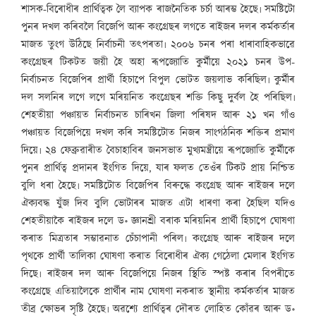
শাসক-বিৰোধীৰ প্ৰাৰ্থিত্বক লৈ ব্যাপক ৰাজনৈতিক চৰ্চা আৰম্ভ হৈছে৷ সমষ্টিটো
পুনৰ দখল কৰিবলৈ বিজেপি আৰু কংগ্ৰেছৰ লগতে ৰাইজৰ দলৰ কৰ্মকৰ্তাৰ
মাজত তুংগ উঠিছে নিৰ্বাচনী তৎপৰতা৷ ২০০৬ চনৰ পৰা ধাৰাবাহিকভাৱে
কংগ্ৰেছৰ টিকটত জয়ী হৈ অহা ৰূপজ্যোতি কুৰ্মীয়ে ২০২১ চনৰ উপ-
নিৰ্বাচনত বিজেপিৰ প্ৰাৰ্থী হিচাপে বিপুল ভোটত জয়লাভ কৰিছিল৷ কুৰ্মীৰ
দল সলনিৰ লগে লগে মৰিয়নিত কংগ্ৰেছৰ শক্তি কিছু দুৰ্বল হৈ পৰিছিল৷
শেহতীয়া পঞ্চায়ত নিৰ্বাচনত চাৰিখন জিলা পৰিষদ আৰু ২১ খন গাঁও
পঞ্চায়ত বিজেপিয়ে দখল কৰি সমষ্টিটোত নিজৰ সাংগঠনিক শক্তিৰ প্ৰমাণ
দিয়ে৷ ২৪ ফেব্ৰুৱাৰীত বৈচাহাবিৰ জনসভাত মুখ্যমন্ত্ৰীয়ে ৰূপজ্যোতি কুৰ্মীকে
পুনৰ প্ৰাৰ্থিত্ব প্ৰদানৰ ইংগিত দিয়ে, যাৰ ফলত তেওঁৰ টিকট প্ৰায় নিশ্চিত
বুলি ধৰা হৈছে৷ সমষ্টিটোত বিজেপিৰ বিৰুদ্ধে কংগ্ৰেছ আৰু ৰাইজৰ দলে
ঐক্যবদ্ধ যুঁজ দিব বুলি ভোটাৰৰ মাজত এটা ধাৰণা কৰা হৈছিল যদিও
শেহতীয়াকৈ ৰাইজৰ দলে ড॰ জ্ঞানশ্ৰী বৰাক মৰিয়নিৰ প্ৰাৰ্থী হিচাপে ঘোষণা
কৰাত মিত্ৰতাৰ সম্ভাৱনাত চেঁচাপানী পৰিল৷ কংগ্ৰেছ আৰু ৰাইজৰ দলে
পৃথকে প্ৰাৰ্থী তালিকা ঘোষণা কৰাত বিৰোধীৰ ঐক্য গেঠেলা মেলাৰ ইংগিত
দিছে৷ ৰাইজৰ দল আৰু বিজেপিয়ে নিজৰ স্থিতি স্পষ্ট কৰাৰ বিপৰীতে
কংগ্ৰেছে এতিয়ালৈকে প্ৰাৰ্থীৰ নাম ঘোষণা নকৰাত স্থানীয় কৰ্মকৰ্তাৰ মাজত
তীব্ৰ ক্ষোভৰ সৃষ্টি হৈছে৷ অৱশ্যে প্ৰাৰ্থিত্বৰ দৌৰত লোহিত কোঁৱৰ আৰু ড॰