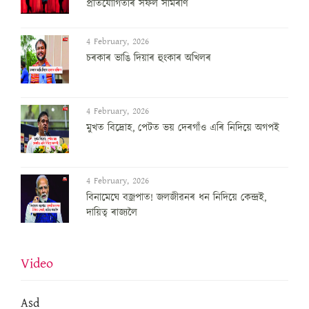
প্রতিযোগিতাৰ সফল সামৰণি
4 February, 2026
চৰকাৰ ভাঙি দিয়াৰ হুংকাৰ অখিলৰ
4 February, 2026
মুখত বিদ্ৰোহ, পেটত ভয় দেৰগাঁও এৰি নিদিয়ে অগপই
4 February, 2026
বিনামেঘে বজ্ৰপাত! জলজীৱনৰ ধন নিদিয়ে কেন্দ্ৰই,
দায়িত্ব ৰাজ্যলৈ
Video
Asd