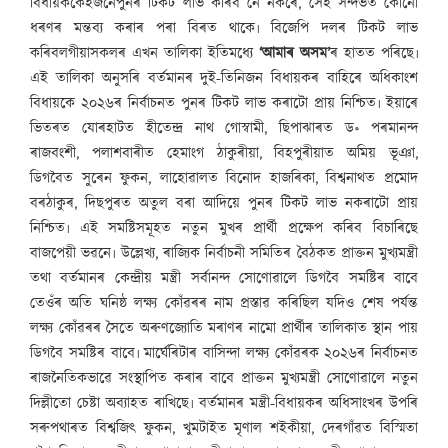
বিধায়ককেইজনেপুনৰ টিকট লাভ কৰিব নে নকৰে, সেই সন্দৰ্ভত কোনো
ধৰণৰ মন্তব্য কৰাৰ পৰা বিৰত থাকে৷ বিজেপি দলৰ টিকট লাভ
কৰিবলগীয়াসকলৰ এখন তালিকা ইতিমধ্যে
‘আমাৰ অসম’
ৰ হাতত পৰিছে৷
এই তালিকা অনুসৰি বৰ্তমানৰ দুই-তিনিজন বিধায়কৰ বাহিৰে অধিকাংশ
বিধায়কে ২০২৬ৰ নিৰ্বাচনত পুনৰ টিকট লাভ কৰাটো প্ৰায় নিশ্চিত৷ ইয়াৰে
ভিতৰত যোৰহাটত হীতেন্দ্ৰ নাথ গোস্বামী, ছিপাঝাৰত ড॰ পৰমানন্দ
ৰাজবংশী, পলাশবাৰীত হেমাংগ ঠাকুৰীয়া, বিহপুৰীয়াত অমিয় ভূঞা,
ডিগবৈত সুৰেন ফুকন, লাহোৱালত বিনোদ হাজৰিকা, বিশ্বনাথত প্ৰমোদ
বৰঠাকুৰ, দিছপুৰত অতুল বৰা আদিয়ে পুনৰ টিকট লাভ নকৰাটো প্ৰায়
নিশ্চিত৷ এই সমষ্টিসমূহত নতুন মুখৰ প্ৰাৰ্থী প্ৰক্ষেপ কৰিব বিচাৰিছে
বাজপেয়ী ভৱনে৷ উল্লেখ্য, ৰাজ্যিক নিৰ্বাচনী সমিতিৰ বৈঠকত প্ৰাক্তন মুখ্যমন্ত্ৰী
তথা বৰ্তমানৰ কেন্দ্ৰীয় মন্ত্ৰী সৰ্বানন্দ সোণোৱালে ডিগবৈ সমষ্টিৰ বাবে
তেওঁৰ অতি ঘনিষ্ঠ লক্ষ্য কোঁৱৰৰ নাম প্ৰস্তাৱ কৰিছিল যদিও শেষ পৰ্যন্ত
লক্ষ্য কোঁৱৰৰ সৈতে অৰুণজ্যোতি মৰাণৰ নামো প্ৰাৰ্থীৰ তালিকাত স্থান পায়
ডিগবৈ সমষ্টিৰ বাবে৷ মাৰ্ঘেৰিটাৰ বাসিন্দা লক্ষ্য কোঁৱৰক ২০২৬ৰ নিৰ্বাচনত
ৰাজনৈতিকভাৱে সংস্থাপিত কৰাৰ বাবে প্ৰাক্তন মুখ্যমন্ত্ৰী সোণোৱালে নতুন
দিল্লীতো চেষ্টা অব্যাহত ৰাখিছে৷ বৰ্তমানৰ মন্ত্ৰী-বিধায়কৰ অধিসাংখৰ উপৰি
সৰুপথাৰত বিশ্বজিৎ ফুকন, খুমটাইত মৃণাল শইকীয়া, দেৰগাঁৱত বিস্মিতা