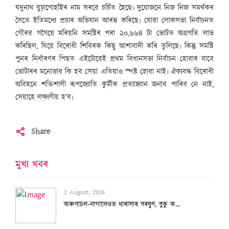
যদুনাথ বুঢ়াগোহাঁইৰ নাম সৰৱে চৰ্চিত হৈছে৷ দুয়োজনে নিজ নিজ সমৰ্থকৰ
সৈতে ইতিমধ্যে প্ৰচাৰ অভিযান আৰম্ভ কৰিছে৷ যোৱা লোকসভা নিৰ্বাচনত
গৌৰৱ গগৈয়ে মৰিয়নি সমষ্টিৰ পৰা ২০,৬৬৪ টা ভোটত অগ্ৰগতি লাভ
কৰিছিল, যিয়ে বিৰোধী শিবিৰক কিছু আশাবাদী কৰি তুলিছে৷ কিন্তু সমষ্টি
পুনৰ নিৰ্ধাৰণৰ পিছত এইটোৱেই প্ৰথম বিধানসভা নিৰ্বাচন হোৱাৰ বাবে
ভোটাৰৰ মনোভাৱ কি হব সেয়া এতিয়াও স্পষ্ট হোৱা নাই৷ ঐক্যবদ্ধ বিৰোধী
অবিহনে শক্তিশালী ৰূপজ্যোতি কুৰ্মীক প্ৰত্যাহ্বান জনাব পাৰিব নে নাই,
সেয়াহে লক্ষ্যণীয় হ’ব৷
Share
মুখ্য খবৰ
2 August, 2026
অৰুণাচল-নাগালেণ্ডত ধাৰাসাৰ বৰষুণ, বুকু ক...