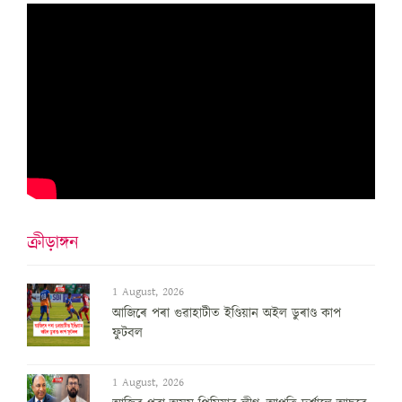
ক্ৰীড়াঙ্গন
1 August, 2026
আজিৰে পৰা গুৱাহাটীত ইণ্ডিয়ান অইল ডুৰাণ্ড কাপ
ফুটবল
1 August, 2026