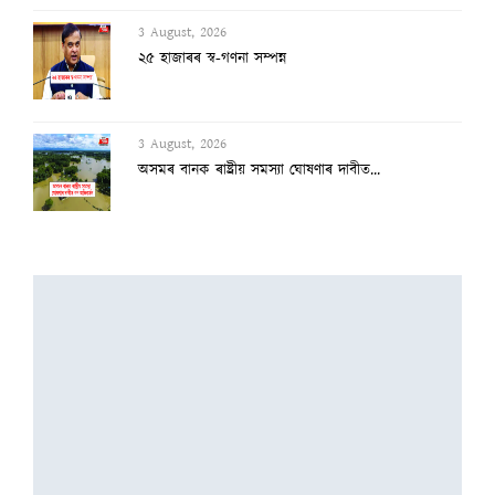
3 August, 2026
২৫ হাজাৰৰ স্ব-গণনা সম্পন্ন
3 August, 2026
অসমৰ বানক ৰাষ্ট্ৰীয় সমস্যা ঘোষণাৰ দাবীত...
3 August, 2026
বানাক্ৰান্তক ১০ লাখ টকাকৈ নিদিলে মুখ্যমন...
2 August, 2026
অৰুণাচল-নাগালেণ্ডত ধাৰাসাৰ বৰষুণ, বুকু ক...