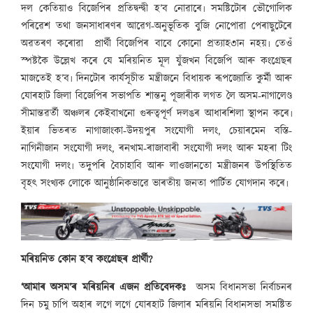
দল কেতিয়াও বিজেপিৰ প্ৰতিদ্বন্দ্বী হ’ব নোৱাৰে৷ সমষ্টিটোৰ ভৌগোলিক
পৰিৱেশ তথা জনসাধাৰণৰ আৱেগ-অনুভূতিক বুজি নোপোৱা পেৰাছুটেৰে
অৱতৰণ কৰোৱা প্ৰাৰ্থী বিজেপিৰ বাবে কোনো প্ৰত্যাহ৩ান নহয়৷ তেওঁ
স্পষ্টকৈ উল্লেখ কৰে যে মৰিয়নিত মূল যুঁজখন বিজেপি আৰু কংগ্ৰেছৰ
মাজতেই হ’ব৷ দিনটোৰ কাৰ্যসূচীত মন্ত্ৰীজনে বিধায়ক ৰূপজ্যোতি কুৰ্মী আৰু
যোৰহাট জিলা বিজেপিৰ সভাপতি শান্তনু পূজাৰীক লগত লৈ অসম-নাগালেণ্ড
সীমান্তৱৰ্তী অঞ্চলৰ কেইবাখনো গুৰুত্বপূৰ্ণ দলঙৰ আধাৰশিলা স্থাপন কৰে৷
ইয়াৰ ভিতৰত নাগাজাংকা-উদয়পুৰ সংযোগী দলং, চেয়াৰমেন বস্তি-
নাগিনীজান সংযোগী দলং, ৰনখাম-ৰাজাবাৰী সংযোগী দলং আৰু মহৰা টিং
সংযোগী দলং৷ তদুপৰি বৈচাহাবি আৰু লাওজানতো মন্ত্ৰীজনৰ উপস্থিতিত
বৃহৎ সংখ্যক লোকে আনুষ্ঠানিকভাৱে ভাৰতীয় জনতা পাৰ্টিত যোগদান কৰে৷
মৰিয়নিত কোন হ’ব কংগ্ৰেছৰ প্ৰাৰ্থী?
‘আমাৰ অসম’ৰ মৰিয়নিৰ এজন প্ৰতিবেদকঃ
অসম বিধানসভা নিৰ্বাচনৰ
দিন চমু চাপি অহাৰ লগে লগে যোৰহাট জিলাৰ মৰিয়নি বিধানসভা সমষ্টিত