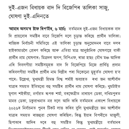
দুই-এজন বিধায়ক বাদ দি বিজেপিৰ তালিকা সাজু,
ঘোষণা দুই-এদিনতে
‘আমাৰ অসম’ৰ ষ্টাফ ৰিপ’ৰ্টাৰ, ৬ মাৰ্চঃ
বৰ্তমানৰ দুই-এজন বিধায়কক বাদ
দি প্ৰায়বোৰ সমষ্টিৰ বাবে বিজেপি দলে চূড়ান্ত কৰিছে প্ৰাৰ্থীৰ তালিকা৷
ৰাজ্যিক নিৰ্বাচনী সমিতিয়ে এই তালিকা চূড়ান্ত অনুমোদনৰ বাবে দলৰ
হাইকামাণ্ডলৈ প্ৰেৰণ কৰিছে আৰু এতিয়া মাত্ৰ আনুষ্ঠানিক ঘোষণাহে বাকী
প্ৰাৰ্থীৰ নাম ঘোষণাৰ৷ মিত্ৰদল অগপ, বিপিএফ, ৰাভা হাছং যৌথ মঞ্চ আদিক
এৰি দিবলগীয়া সমষ্টিসমূহক বাদ দি বিজেপিয়ে নিজে প্ৰাৰ্থিত্ব প্ৰদান
কৰিবলগীয়া সমষ্টিৰ প্ৰাৰ্থীৰ নাম দিল্লীৰ পৰা যিকোনো মুহূৰ্তত ঘোষণা হ’ব
পাৰে৷ উল্লেখ্য, মুখ্যমন্ত্ৰী হিমন্ত বিশ্ব শৰ্মাই অব্যাহত ৰখা জন আশীৰ্বাদ
যাত্ৰাৰ সময়ত ইতিমধ্যে বহু সমষ্টিৰ প্ৰাৰ্থীৰ নাম ঘোষণা কৰিছে৷ খুমটাইত
মৃণাল শইকীয়া, নগাঁৱত ৰূপক শৰ্মা, বৰক্ষেত্ৰীত নাৰায়ণ ডেকা, লখিমপুৰত
মানৱ ডেকা, ঢকুৱাখনাত নৱ দলে আদি কৰি বৰ্তমানৰ একাংশ বিধায়কে
২০২৬ৰ নিৰ্বাচনত পুনৰ টিকট লাভ কৰিব বুলি মুখ্যমন্ত্ৰীয়ে জন আশীৰ্বাদ
যাত্ৰাৰ সময়ত ৰাজহুৱা ঘোষণা কৰিছিল৷ কিন্তু ইয়াৰ বিপৰীতে মাজুলী,
ছিপাঝাৰ আদিৰ দৰে বহু সমষ্টিত কিন্তু মুখ্যমন্ত্ৰীয়ে বৰ্তমানৰ