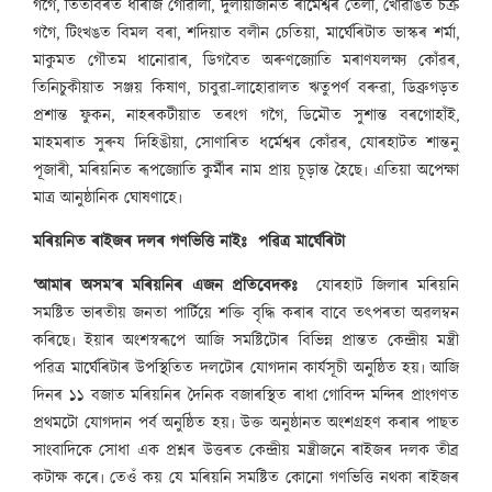
গগৈ, তিতাবৰত ধীৰাজ গোৱালা, দুলীয়াজানত ৰামেশ্বৰ তেলী, খোৱাঙত চক্ৰ
গগৈ, টিংখঙত বিমল বৰা, শদিয়াত বলীন চেতিয়া, মাৰ্ঘেৰিটাত ভাস্কৰ শৰ্মা,
মাকুমত গৌতম ধানোৱাৰ, ডিগবৈত অৰুণজ্যোতি মৰাণযলক্ষ্য কোঁৱৰ,
তিনিচুকীয়াত সঞ্জয় কিষাণ, চাবুৱা-লাহোৱালত ঋতুপৰ্ণ বৰুৱা, ডিব্ৰুগড়ত
প্ৰশান্ত ফুকন, নাহৰকটীয়াত তৰংগ গগৈ, ডিমৌত সুশান্ত বৰগোহাঁই,
মাহমৰাত সুৰুয দিহিঙীয়া, সোণাৰিত ধৰ্মেশ্বৰ কোঁৱৰ, যোৰহাটত শান্তনু
পূজাৰী, মৰিয়নিত ৰূপজ্যোতি কুৰ্মীৰ নাম প্ৰায় চূড়ান্ত হৈছে৷ এতিয়া অপেক্ষা
মাত্ৰ আনুষ্ঠানিক ঘোষণাহে৷
মৰিয়নিত ৰাইজৰ দলৰ গণভিত্তি নাইঃ পৱিত্ৰ মাৰ্ঘেৰিটা
‘আমাৰ অসম’ৰ মৰিয়নিৰ এজন প্ৰতিবেদকঃ
যোৰহাট জিলাৰ মৰিয়নি
সমষ্টিত ভাৰতীয় জনতা পাৰ্টিয়ে শক্তি বৃদ্ধি কৰাৰ বাবে তৎপৰতা অৱলম্বন
কৰিছে৷ ইয়াৰ অংশস্বৰূপে আজি সমষ্টিটোৰ বিভিন্ন প্ৰান্তত কেন্দ্ৰীয় মন্ত্ৰী
পৱিত্ৰ মাৰ্ঘেৰিটাৰ উপস্থিতিত দলটোৰ যোগদান কাৰ্যসূচী অনুষ্ঠিত হয়৷ আজি
দিনৰ ১১ বজাত মৰিয়নিৰ দৈনিক বজাৰস্থিত ৰাধা গোবিন্দ মন্দিৰ প্ৰাংগণত
প্ৰথমটো যোগদান পৰ্ব অনুষ্ঠিত হয়৷ উক্ত অনুষ্ঠানত অংশগ্ৰহণ কৰাৰ পাছত
সাংবাদিকে সোধা এক প্ৰশ্নৰ উত্তৰত কেন্দ্ৰীয় মন্ত্ৰীজনে ৰাইজৰ দলক তীব্ৰ
কটাক্ষ কৰে৷ তেওঁ কয় যে মৰিয়নি সমষ্টিত কোনো গণভিত্তি নথকা ৰাইজৰ