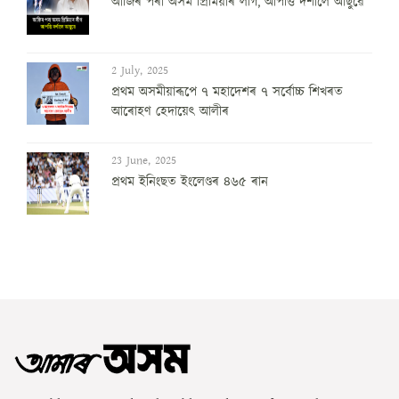
আজিৰ পৰা অসম প্ৰিমিয়াৰ লীগ, আপত্তি দৰ্শালে আছুৱে
2 July, 2025
প্ৰথম অসমীয়াৰূপে ৭ মহাদেশৰ ৭ সৰ্বোচ্চ শিখৰত
আৰোহণ হেদায়েৎ আলীৰ
23 June, 2025
প্ৰথম ইনিংছত ইংলেণ্ডৰ ৪৬৫ ৰান