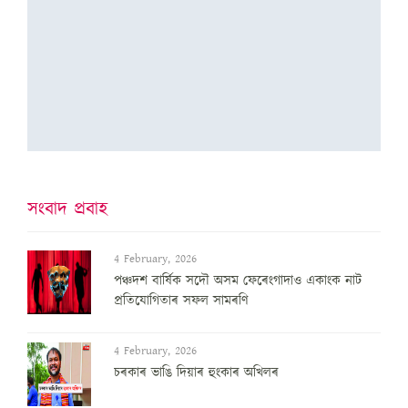
সংবাদ প্ৰবাহ
4 February, 2026
পঞ্চদশ বার্ষিক সদৌ অসম ফেৰেংগাদাও একাংক নাট
প্রতিযোগিতাৰ সফল সামৰণি
4 February, 2026
চৰকাৰ ভাঙি দিয়াৰ হুংকাৰ অখিলৰ