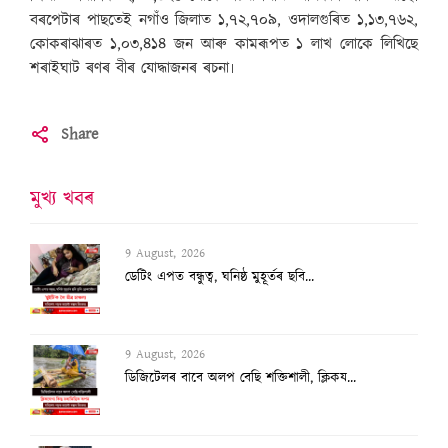
বৰপেটাৰ পাছতেই নগাঁও জিলাত ১,৭২,৭০৯, ওদালগুৰিত ১,১৩,৭৬২,
কোকৰাঝাৰত ১,০৩,৪১৪ জন আৰু কামৰূপত ১ লাখ লোকে লিখিছে
শৰাইঘাট ৰণৰ বীৰ যোদ্ধাজনৰ ৰচনা৷
Share
মুখ্য খবৰ
9 August, 2026
ডেটিং এপত বন্ধুত্ব, ঘনিষ্ঠ মুহূৰ্তৰ ছবি...
9 August, 2026
ডিজিটেলৰ বাবে অলপ বেছি শক্তিশালী, ক্লিকয...