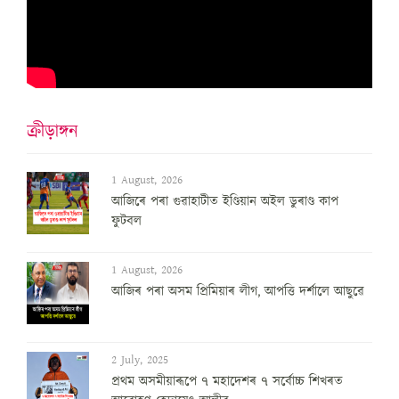
ক্ৰীড়াঙ্গন
1 August, 2026
আজিৰে পৰা গুৱাহাটীত ইণ্ডিয়ান অইল ডুৰাণ্ড কাপ
ফুটবল
1 August, 2026
আজিৰ পৰা অসম প্ৰিমিয়াৰ লীগ, আপত্তি দৰ্শালে আছুৱে
2 July, 2025
প্ৰথম অসমীয়াৰূপে ৭ মহাদেশৰ ৭ সৰ্বোচ্চ শিখৰত