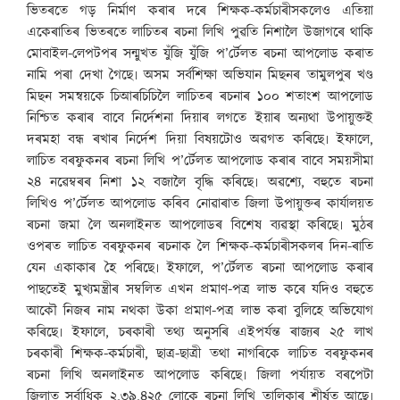
ভিতৰতে গড় নিৰ্মাণ কৰাৰ দৰে শিক্ষক-কৰ্মচাৰীসকলেও এতিয়া
একেৰাতিৰ ভিতৰতে লাচিতৰ ৰচনা লিখি পুৱতি নিশালৈ উজাগৰে থাকি
মোবাইল-লেপটপৰ সন্মুখত যুঁজি যুঁজি প’ৰ্টেলত ৰচনা আপলোড কৰাত
নামি পৰা দেখা গৈছে৷ অসম সৰ্বশিক্ষা অভিযান মিছনৰ তামুলপুৰ খণ্ড
মিছন সমন্বয়কে চিআৰচিচিলৈ লাচিতৰ ৰচনাৰ ১০০ শতাংশ আপলোড
নিশ্চিত কৰাৰ বাবে নিৰ্দেশনা দিয়াৰ লগতে ইয়াৰ অন্যথা উপায়ুক্তই
দৰমহা বন্ধ ৰখাৰ নিৰ্দেশ দিয়া বিষয়টোও অৱগত কৰিছে৷ ইফালে,
লাচিত বৰফুকনৰ ৰচনা লিখি প’ৰ্টেলত আপলোড কৰাৰ বাবে সময়সীমা
২৪ নৱেম্বৰৰ নিশা ১২ বজালৈ বৃদ্ধি কৰিছে৷ অৱশ্যে, বহুতে ৰচনা
লিখিও প’ৰ্টেলত আপলোড কৰিব নোৱাৰাত জিলা উপায়ুক্তৰ কাৰ্যালয়ত
ৰচনা জমা লৈ অনলাইনত আপলোডৰ বিশেষ ব্যৱস্থা কৰিছে৷ মুঠৰ
ওপৰত লাচিত বৰফুকনৰ ৰচনাক লৈ শিক্ষক-কৰ্মচাৰীসকলৰ দিন-ৰাতি
যেন একাকাৰ হৈ পৰিছে৷ ইফালে, প’ৰ্টেলত ৰচনা আপলোড কৰাৰ
পাছতেই মুখ্যমন্ত্ৰীৰ সম্বলিত এখন প্ৰমাণ-পত্ৰ লাভ কৰে যদিও বহুতে
আকৌ নিজৰ নাম নথকা উকা প্ৰমাণ-পত্ৰ লাভ কৰা বুলিহে অভিযোগ
কৰিছে৷ ইফালে, চৰকাৰী তথ্য অনুসৰি এইপৰ্যন্ত ৰাজ্যৰ ২৫ লাখ
চৰকাৰী শিক্ষক-কৰ্মচাৰী, ছাত্ৰ-ছাত্ৰী তথা নাগৰিকে লাচিত বৰফুকনৰ
ৰচনা লিখি অনলাইনত আপলোড কৰিছে৷ জিলা পৰ্যায়ত বৰপেটা
জিলাত সৰ্বাধিক ২,৩৯,৪২৫ লোকে ৰচনা লিখি তালিকাৰ শীৰ্ষত আছে৷