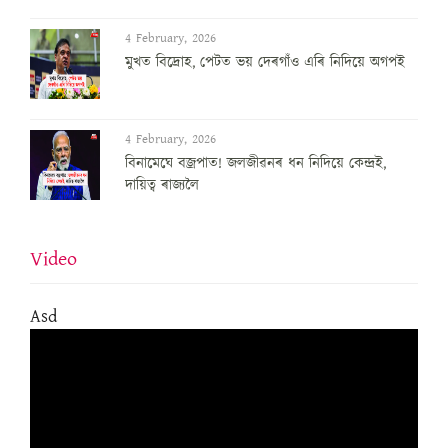
4 February, 2026
মুখত বিদ্ৰোহ, পেটত ভয় দেৰগাঁও এৰি নিদিয়ে অগপই
4 February, 2026
বিনামেঘে বজ্ৰপাত! জলজীৱনৰ ধন নিদিয়ে কেন্দ্ৰই,
দায়িত্ব ৰাজ্যলৈ
Video
Asd