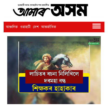
আঞ্চলিক
গুৱাহাটী
দেশ
আন্তৰ্জাতিক