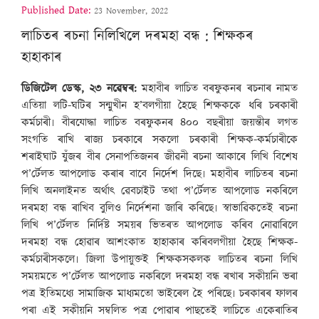
Published Date:
23 November, 2022
লাচিতৰ ৰচনা নিলিখিলে দৰমহা বন্ধ : শিক্ষকৰ
হাহাকাৰ
ডিজিটেল ডেস্ক, ২৩ নৱেম্বৰ:
মহাবীৰ লাচিত বৰফুকনৰ ৰচনাৰ নামত
এতিয়া লটি-ঘটিৰ সন্মুখীন হ’বলগীয়া হৈছে শিক্ষককে ধৰি চৰকাৰী
কৰ্মচাৰী৷ বীৰযোদ্ধা লাচিত বৰফুকনৰ ৪০০ বছৰীয়া জয়ন্তীৰ লগত
সংগতি ৰাখি ৰাজ্য চৰকাৰে সকলো চৰকাৰী শিক্ষক-কৰ্মচাৰীকে
শৰাইঘাট যুঁজৰ বীৰ সেনাপতিজনৰ জীৱনী ৰচনা আকাৰে লিখি বিশেষ
প’ৰ্টেলত আপলোড কৰাৰ বাবে নিৰ্দেশ দিছে৷ মহাবীৰ লাচিতৰ ৰচনা
লিখি অনলাইনত অৰ্থাৎ ৱেবচাইট তথা প’ৰ্টেলত আপলোড নকৰিলে
দৰমহা বন্ধ ৰাখিব বুলিও নিৰ্দেশনা জাৰি কৰিছে৷ স্বাভাৱিকতেই ৰচনা
লিখি প’ৰ্টেলত নিৰ্দিষ্ট সময়ৰ ভিতৰত আপলোড কৰিব নোৱাৰিলে
দৰমহা বন্ধ হোৱাৰ আশংকাত হাহাকাৰ কৰিবলগীয়া হৈছে শিক্ষক-
কৰ্মচাৰীসকলে৷ জিলা উপায়ুক্তই শিক্ষকসকলক লাচিতৰ ৰচনা লিখি
সময়মতে প’ৰ্টেলত আপলোড নকৰিলে দৰমহা বন্ধ ৰখাৰ সকীয়নি ভৰা
পত্ৰ ইতিমধ্যে সামাজিক মাধ্যমতো ভাইৰেল হৈ পৰিছে৷ চৰকাৰৰ ফালৰ
পৰা এই সকীয়নি সম্বলিত পত্ৰ পোৱাৰ পাছতেই লাচিতে একেৰাতিৰ