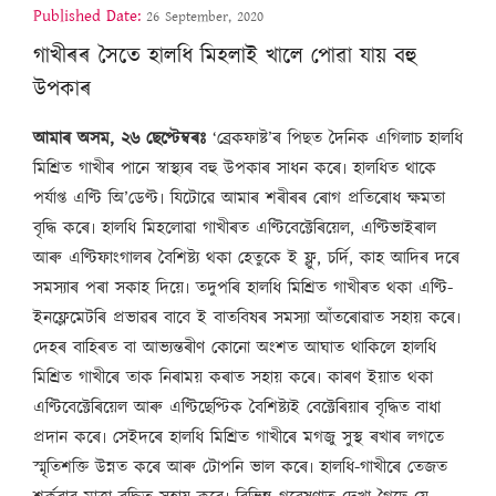
Published Date:
26 September, 2020
গাখীৰৰ সৈতে হালধি মিহলাই খালে পোৱা যায় বহু
উপকাৰ
আমাৰ অসম, ২৬ ছেপ্টেম্বৰঃ
‘ব্ৰেকফাষ্ট’ৰ পিছত দৈনিক এগিলাচ হালধি
মিশ্ৰিত গাখীৰ পানে স্বাস্থ্যৰ বহু উপকাৰ সাধন কৰে৷ হালধিত থাকে
পৰ্যাপ্ত এণ্টি অি’ডেণ্ট৷ যিটোৱে আমাৰ শৰীৰৰ ৰোগ প্ৰতিৰোধ ক্ষমতা
বৃদ্ধি কৰে৷ হালধি মিহলোৱা গাখীৰত এণ্টিবেক্টেৰিয়েল, এণ্টিভাইৰাল
আৰু এণ্টিফাংগালৰ বৈশিষ্ট্য থকা হেতুকে ই ফ্লু, চৰ্দি, কাহ আদিৰ দৰে
সমস্যাৰ পৰা সকাহ দিয়ে৷ তদুপৰি হালধি মিশ্ৰিত গাখীৰত থকা এণ্টি-
ইনফ্লেমেটৰি প্ৰভাৱৰ বাবে ই বাতবিষৰ সমস্যা আঁতৰোৱাত সহায় কৰে৷
দেহৰ বাহিৰত বা আভ্যন্তৰীণ কোনো অংশত আঘাত থাকিলে হালধি
মিশ্ৰিত গাখীৰে তাক নিৰাময় কৰাত সহায় কৰে৷ কাৰণ ইয়াত থকা
এণ্টিবেক্টেৰিয়েল আৰু এণ্টিছেপ্টিক বৈশিষ্ট্যই বেক্টেৰিয়াৰ বৃদ্ধিত বাধা
প্ৰদান কৰে৷ সেইদৰে হালধি মিশ্ৰিত গাখীৰে মগজু সুস্থ ৰখাৰ লগতে
স্মৃতিশক্তি উন্নত কৰে আৰু টোপনি ভাল কৰে৷ হালধি-গাখীৰে তেজত