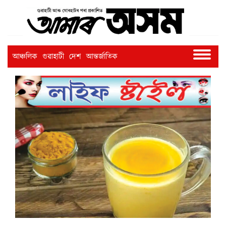
আঞ্চলিক
গুৱাহাটী
দেশ
আন্তৰ্জাতিক