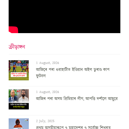
ক্ৰীড়াঙ্গন
1 August, 2026
আজিৰে পৰা গুৱাহাটীত ইণ্ডিয়ান অইল ডুৰাণ্ড কাপ
ফুটবল
1 August, 2026
আজিৰ পৰা অসম প্ৰিমিয়াৰ লীগ, আপত্তি দৰ্শালে আছুৱে
2 July, 2025
প্ৰথম অসমীয়াৰূপে ৭ মহাদেশৰ ৭ সৰ্বোচ্চ শিখৰত