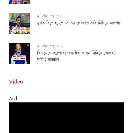
4 February, 2026
মুখত বিদ্ৰোহ, পেটত ভয় দেৰগাঁও এৰি নিদিয়ে অগপই
4 February, 2026
বিনামেঘে বজ্ৰপাত! জলজীৱনৰ ধন নিদিয়ে কেন্দ্ৰই,
দায়িত্ব ৰাজ্যলৈ
Video
Asd