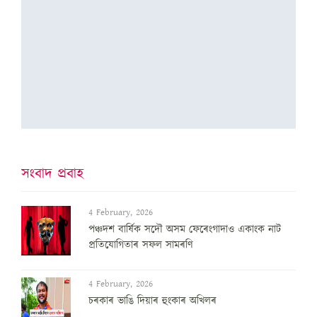
সংবাদ প্ৰবাহ
4 February, 2026
পঞ্চদশ বার্ষিক সদৌ অসম ফেৰেংগাদাও একাংক নাট
প্রতিযোগিতাৰ সফল সামৰণি
4 February, 2026
চৰকাৰ ভাঙি দিয়াৰ হুংকাৰ অখিলৰ