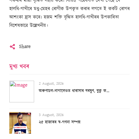
শৰ্কৰাৰ মাত্ৰা বৃদ্ধিত সহায় কৰে৷ বিভিন্ন গৱেষণাত দেখা গৈছে যে
হালধি-গাখীৰে মধু-মেহৰ ৰোগীক উপকৃত কৰাৰ লগতে ই কৰ্কট ৰোগৰ
আশংকা হ্ৰাস কৰে৷ হজম শক্তি বৃদ্ধিত হালধি-গাখীৰৰ উপকাৰিতা
বিশেষভাৱে উল্লেখনীয়।
Share
মুখ্য খবৰ
2 August, 2026
অৰুণাচল-নাগালেণ্ডত ধাৰাসাৰ বৰষুণ, বুকু ক...
3 August, 2026
২৫ হাজাৰৰ স্ব-গণনা সম্পন্ন