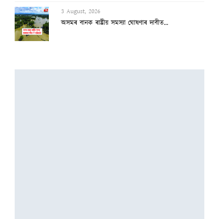
3 August, 2026
অসমৰ বানক ৰাষ্ট্ৰীয় সমস্যা ঘোষণাৰ দাবীত...
3 August, 2026
বানাক্ৰান্তক ১০ লাখ টকাকৈ নিদিলে মুখ্যমন...
2 August, 2026
অৰুণাচল-নাগালেণ্ডত ধাৰাসাৰ বৰষুণ, বুকু ক...