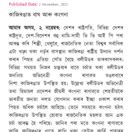
Published Date:
2 November, 2022
কাজিৰঙাত বাঘ আৰু কংগনা
আমাৰ অসম, ২ নৱেম্বৰ:
দেশৰ ৰাষ্ট্ৰপতি, বিভিন্ন দেশৰ
ৰাষ্ট্ৰদূত, দেশ-বিদেশৰ বহু নামি-দামী ভি ভি আই পি পৰা
আৰম্ভ কৰি শিল্পী, খেলুৱৈ, ৰাজনৈতিক নেতা বিশ্বৰ সৰ্বাধিক
এটা খড়্গ থকা গড়ঁৰ বাসস্থান কাজিৰঙা ৰাষ্ট্ৰীয় উদ্যান দৰ্শন
কৰাৰ পিছত এতিয়া সোঁত বৈছে বলীউডৰ তাৰকাসকলৰ৷
বিভিন্ন সময়ত নিজৰ মন্তব্যৰ বাবে চৰ্চাত থকা বলীউডৰ
জনপ্ৰিয় অভিনেত্ৰী কংগনা ৰাণাৱত মঙলবাৰে
নিশা কাজিৰঙাত উপস্থিত হয়৷ উল্লেখ্য বলীউডৰ অভিনেত্ৰী
তথা হিমাচল প্ৰদেশৰ জীয়ৰী কংগনা ৰাণাৱতে শেহতীয়কৈ
ভাৰতীয় জনতা দলত যোগদান কৰাৰ ইচ্ছা প্ৰকাশ কৰাৰ
পিছত অধিক চৰ্চালৈ আহিছে৷ তেনে সময়তে কংগনা হঠাৎ
কাজিৰঙাত উপস্থিত হোৱাত ৰাজনৈতিক মহলত আন এক
চৰ্চা আৰম্ভ হৈ পৰিছে৷ জানিব পৰা মতে কংগনা ৰাণাৱতে
আজি কাজিৰঙাৰ গাতে লাগি থকা সেউজ কাৰ্বি পাহাৰৰ