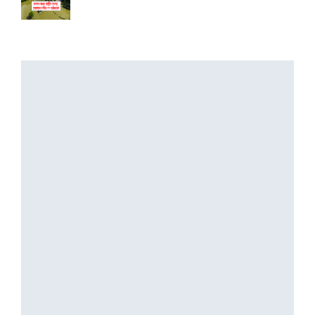
3 August, 2026
বানাক্ৰান্তক ১০ লাখ টকাকৈ নিদিলে মুখ্যমন...
2 August, 2026
অৰুণাচল-নাগালেণ্ডত ধাৰাসাৰ বৰষুণ, বুকু ক...