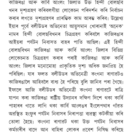
কাজিৰঙা আৰু কাৰ্বি আংলং জিলাত উক্ত হিন্দী বোলছবি
খনৰ দৃশ্যগ্ৰহণ কৰিবলগীয়া লোকেচন পৰিদৰ্শন কৰি নিৰ্বাচন
কৰাৰ লগতে দৃশ্যগ্ৰহণৰ প্ৰাৰম্ভিক কাম আৰম্ভ কৰিব৷ উল্লেখ্য
ইয়াৰ পূৰ্বে বলীউডৰ অভিনেতা আয়ুসমান খোৰানাই ‘অনেক’
নামৰ হিন্দী বোলছবিখনৰ চিত্ৰগ্ৰহণ কৰিবলৈ কাজিৰঙাৰ
আইয়ৰা পৰ্যটন নিবাসত বাহৰ পাতি আছিল৷ এই হিন্দী
বোলছবিখন কাজিৰঙা আৰু কাৰ্বি আংলং জিলাৰ বিভিন্ন
লোকেচনত চিত্ৰগ্ৰহণ কৰাৰ পৰাই কাজিৰঙা আৰু কাৰ্বি
আংলং জিলাৰ মনোমোহা প্ৰাকৃতিক দৃশ্য অধিক জনপ্ৰিয় হৈ
পৰিছিল৷ যাৰ ফলত বলীউডৰ অভিনেত্ৰী কংগনা ৰাণাৱটও
কাজিৰঙালৈ আহিবলৈ বাধ্য হৈ পৰিছে বুলি জানিব পৰা গৈছে৷
ইফালে আজি বলীউডৰ অভিনেত্ৰী কংগনা ৰাণাৱটে ৰাত্ৰি
যাপন কৰা কাজিৰঙা ৰাষ্ট্ৰীয় উদ্যানৰ দক্ষিণ দিশে থকা কাৰ্বি
পাহাৰৰ গাতে লাগি থকা কাৰ্বি আংলঙৰ ইংলেপথাৰ গাঁৱত
অৱস্থিত হংফুৰ পৰ্যটন নিবাসৰ নিৰাপত্তা ব্যৱস্থা কটকীয়া কৰি
তোলা হৈছে৷ কংগনা ৰাণাৱট থকা উক্ত পৰ্যটন নিবাসৰ
কৰ্মচাৰীৰ বাদে আন বাহিৰা লোকৰ প্ৰবেশ নিষিদ্ধ কৰিছে