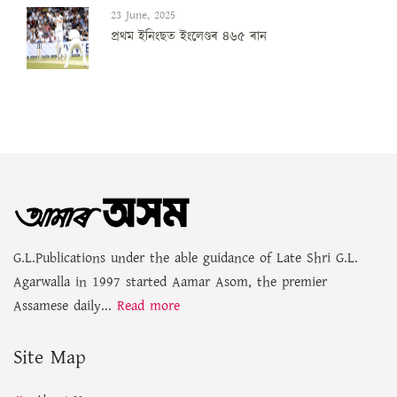
23 June, 2025
প্ৰথম ইনিংছত ইংলেণ্ডৰ ৪৬৫ ৰান
G.L.Publications under the able guidance of Late Shri G.L.
Agarwalla in 1997 started Aamar Asom, the premier
Assamese daily...
Read more
Site Map