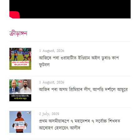
ক্ৰীড়াঙ্গন
1 August, 2026
আজিৰে পৰা গুৱাহাটীত ইণ্ডিয়ান অইল ডুৰাণ্ড কাপ
ফুটবল
1 August, 2026
আজিৰ পৰা অসম প্ৰিমিয়াৰ লীগ, আপত্তি দৰ্শালে আছুৱে
2 July, 2025
প্ৰথম অসমীয়াৰূপে ৭ মহাদেশৰ ৭ সৰ্বোচ্চ শিখৰত
আৰোহণ হেদায়েৎ আলীৰ