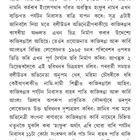
নামনি কহঁৰাৰ ইংলেপথাৰ গাঁৱত অৱস্থিত হংফুৰ নামৰ এখন
ব্যক্তিগত পৰ্যটন নিবাসত ৰাত্ৰি যাপন কৰে৷ সূত্ৰ এটাই
জানিবলৈ দিয়া মতে বলীউডৰ অভিনেত্ৰীগৰাকীয়ে কাজিৰঙাৰ
কাষৰীয়া অঞ্চলত এখন চিত্ৰ নিৰ্মাণ কৰাৰ উদ্দেশ্যে
কাজিৰঙালৈ আহিছে৷ তেওঁৰ প্ৰযোজনাত কাজিৰঙা আৰু কাৰ্বি
আংলঙৰ বিভিন্ন লোকেচনত ১৯৬৫ চনৰ পৰিবেশৰ ওপৰত
ভিত্তি কৰি এখন পূৰ্ণ দৈৰ্ঘ্যৰ ছবি নিৰ্মাণ কৰিব৷ আগন্তুক ২
ডিচেম্বৰলৈকে এই ছবিখনৰ চিত্ৰগ্ৰহণ চলিব৷ পৰৱৰ্তী সময়ত
বলীউডৰ অভিনেতা অনুপম খেৰ, মহিমা চৌধৰীকে ধৰি
কেইবাগৰাকীও নামি-দামী শিল্পীও কাজিৰঙালৈ আহিব৷
কাজিৰঙাৰ পৰ্যটন নিবাসত বাহৰ পাতি কাজিৰঙা আৰু কাৰ্বি
আংলং জিলাৰ অপৰুপ প্ৰাকৃতিক সৌন্দৰ্য্যৰে ভৰপূৰ
লোকেচনত উক্ত ছবিখনৰ দৃশ্যগ্ৰহণ কৰিব৷ জানিব পৰা মতে
অভিনেত্ৰী কংগনা ৰাণাৱতে কাজিৰঙাত কাৰ্বি নামেৰে চিহ্নিত
নতুনকৈ মুকলি কৰা ‘হংফুৰ’ অৰ্থাৎ এৰি থোৱা বাৰি পৰ্যটন
নিবাসৰ ১১টা কোঠা সংৰক্ষণ কৰি পাঁচ দিন বাহৰ পাতি থাকি