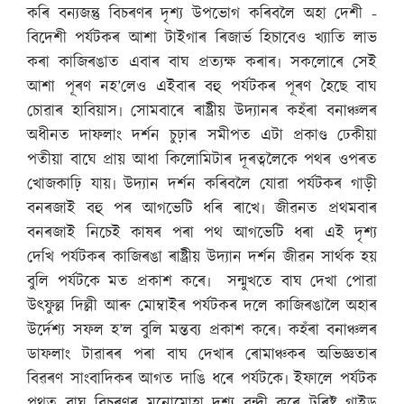
কৰি বন্যজন্তু বিচৰণৰ দৃশ্য উপভোগ কৰিবলৈ অহা দেশী -
বিদেশী পৰ্যটকৰ আশা টাইগাৰ ৰিজাৰ্ভ হিচাবেও খ্যাতি লাভ
কৰা কাজিৰঙাত এবাৰ বাঘ প্ৰত্যক্ষ কৰাৰ৷ সকলোৰে সেই
আশা পূৰণ নহ’লেও এইবাৰ বহু পৰ্যটকৰ পূৰণ হৈছে বাঘ
চোৱাৰ হাবিয়াস৷ সোমবাৰে ৰাষ্ট্ৰীয় উদ্যানৰ কহঁৰা বনাঞ্চলৰ
অধীনত দাফলাং দৰ্শন চুঢ়াৰ সমীপত এটা প্ৰকাণ্ড ঢেকীয়া
পতীয়া বাঘে প্ৰায় আধা কিলোমিটাৰ দূৰত্বলৈকে পথৰ ওপৰত
খোজকাঢ়ি যায়৷ উদ্যান দৰ্শন কৰিবলৈ যোৱা পৰ্যটকৰ গাড়ী
বনৰজাই বহু পৰ আগভেটি ধৰি ৰাখে৷ জীৱনত প্ৰথমবাৰ
বনৰজাই নিচেই কাষৰ পৰা পথ আগভেটি ধৰা এই দৃশ্য
দেখি পৰ্যটকৰ কাজিৰঙা ৰাষ্ট্ৰীয় উদ্যান দৰ্শন জীৱন সাৰ্থক হয়
বুলি পৰ্যটকে মত প্ৰকাশ কৰে৷ সন্মুখতে বাঘ দেখা পোৱা
উৎফুল্ল দিল্লী আৰু মোম্বাইৰ পৰ্যটকৰ দলে কাজিৰঙালৈ অহাৰ
উৰ্দেশ্য সফল হ’ল বুলি মন্তব্য প্ৰকাশ কৰে৷ কহঁৰা বনাঞ্চলৰ
ডাফলাং টাৱাৰৰ পৰা বাঘ দেখাৰ ৰোমাঞ্চকৰ অভিজ্ঞতাৰ
বিৱৰণ সাংবাদিকৰ আগত দাঙি ধৰে পৰ্যটকে৷ ইফালে পৰ্যটক
পথত বাঘ বিচৰণৰ মনোমোহা দৃশ্য বন্দী কৰে টুৰিষ্ট গাইড