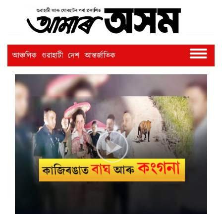
আঞ্চলিক
গুৱাহাটী
দেশ
আন্তৰ্জাতিক