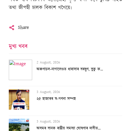
তথা জীপছী চালক বিকাশ গগৈয়ে৷
Share
মুখ্য খবৰ
2 August, 2026
অৰুণাচল-নাগালেণ্ডত ধাৰাসাৰ বৰষুণ, বুকু ক...
3 August, 2026
২৫ হাজাৰৰ স্ব-গণনা সম্পন্ন
3 August, 2026
অসমৰ বানক ৰাষ্ট্ৰীয় সমস্যা ঘোষণাৰ দাবীত...