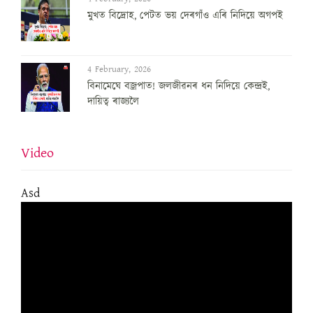
মুখত বিদ্ৰোহ, পেটত ভয় দেৰগাঁও এৰি নিদিয়ে অগপই
4 February, 2026
বিনামেঘে বজ্ৰপাত! জলজীৱনৰ ধন নিদিয়ে কেন্দ্ৰই,
দায়িত্ব ৰাজ্যলৈ
Video
Asd