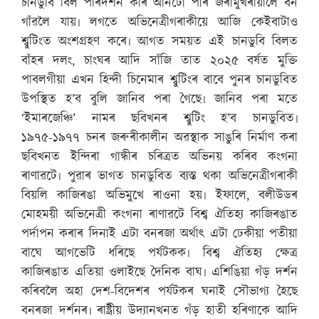
চানডুবি বিল পৰিদৰ্শন কৰি আনটো পাৰ জৰামুখৰীয়ালৈ বন
গাঁৱলৈ যায়৷ লগতে অভিনেত্ৰীগৰাকীয়ে আজি কেইবাটাও
শ্বুটিংত অংশগ্ৰহণ কৰে৷ আগত সময়ত এই চানডুবি বিলত
বাঁহৰ দলং, চাংঘৰ আদি সাঁজি তাত ২০২৫ বৰ্ষত মুক্তি
পাবলগীয়া এখন হিন্দী চিনেমাৰ শ্বুটিংৰ বাবে পুনৰ চানডুবিত
উপস্থিত হ’ব বুলি জানিব পৰা গৈছে৷ জানিব পৰা মতে
‘ইমাৰজেঞ্চি’ নামৰ ছবিখনৰ শ্বুটিং হ’ব চানডুবিত৷
১৯৭৫-১৯৭৭ চনৰ জৰুৰীকালীন অৱস্থাক সাঙুৰি নিৰ্মাণ কৰা
ছবিখনত ইন্দিৰা গান্ধীৰ চৰিত্ৰত অভিনয় কৰিব কংগনা
ৰাণাৱটে৷ পুৱাৰ ভাগত চানডুবিত ব্যস্ত থকা অভিনেত্ৰীগৰাকী
বিয়লি কাজিৰঙা অভিমুখে ৰাওনা হয়৷ ইফালে, বলীউডৰ
মোহময়ী অভিনেত্ৰী কংগনা ৰাণাৱটে বিশ্ব ঐতিহ্য কাজিৰঙাত
পৰ্দাপন কৰাৰ দিনাই এটা বনৰজা অৰ্থাৎ এটা ঢেকীয়া পতীয়া
বাঘে আগভেটি ধৰিছে পৰ্যটকক৷ বিশ্ব ঐতিহ্য ক্ষেত্ৰ
কাজিৰঙাত এতিয়া ওলাইছে দৈনিক বাঘ৷ এশিঙিয়া গঁড় দৰ্শন
কৰিবলৈ অহা দেশ-বিদেশৰ পৰ্যটকৰ ঘনাই সৌভাগ্য হৈছে
বনৰজা দৰ্শনৰ৷ ৰাষ্ট্ৰীয় উদ্যানখনত গঁড় হাতী হৰিণাকে আদি