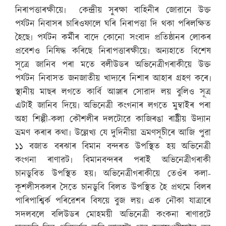
নিৰাপত্তাৰক্ষীয়ে৷ কেন্দ্ৰীয় সুৰক্ষা বাহিনীৰ জোৱানে উক্ত
পৰ্যটন নিবাসৰ চাৰিওফালে ঘৰি নিৰাপত্তা দি থকা পৰিলক্ষিত
হৈছে৷ পৰ্যটন কৰ্মীৰ বাদে কোনো সংবাদ প্ৰতিষ্ঠানৰ লোকৰ
প্ৰবেশও নিষিদ্ধ কৰিছে নিৰাপত্তাৰক্ষীয়ে৷ অন্যহাতে বিশেষ
সূত্ৰে জানিব পৰা মতে বলীউডৰ অভিনেত্ৰীগৰাকীয়ে উক্ত
পৰ্যটন নিবাসত জনজাতীয় খাদ্যৰে নিশাৰ আহাৰ গ্ৰহণ কৰে৷
স্থানীয় মাছৰ লগতে কাৰ্বি আঞ্জাৰ সোৱাদ লয় বুলিও সূত্ৰ
এটাই জানিব দিয়ে৷ অভিনেত্ৰী কংগনাৰ লগতে মুম্বাইৰ পৰা
অহা শিল্পী-কলা কৌশলীৰ দলটোৱে কাজিৰঙা ৰাষ্ট্ৰীয় উদ্যান
ভ্ৰমণ কৰাৰ কথা৷ উল্লেখ্য যে দুদিনীয়া ভ্ৰমণসূচীৰে আজি পুৱা
১১ বজাত বৰঝাৰ বিমান বন্দৰত উপস্থিত হয় অভিনেত্ৰী
কংগনা ৰাণাৱট৷ বিমানবন্দৰৰ পৰাই অভিনেত্ৰীগৰাকী
চানডুবিত উপস্থিত হয়৷ অভিনেত্ৰীগৰাকীয়ে তেওঁৰ কলা-
কূশলীসকলৰ সৈতে চানডুবি বিলত উপস্থিত হৈ প্ৰথমে বিলৰ
পাৰিপাশ্বিৰ্ক পৰিৱেশৰ বিষয়ে বুজ লয়৷ এক নৌকা যাত্ৰাৰে
সদলবলে বলিউডৰ মোহময়ী অভিনেত্ৰী কংকনা ৰাণাৱটে