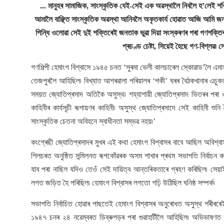
... মানুহৰ সামাজিক, সাংস্কৃতিক যেই-সেই এক অৱস্থালৈ নিবলৈ হ’লেই শ
আমালৈ বাঞ্ছিত সাংস্কৃতিক অৱস্থা আনিবলৈ অকৃতকাৰ্য হোৱাত আজি আমি জনশক
পিন্ধি ওলোৱা সেই দুই শক্তিৰেই জনতাক ভুৱা দিয়া সংস্কৰণৰ পৰা গণশক্তিৰ হ
প্ৰচণ্ড চেষ্টা, সিয়েই হৈছে গণ-বিপ্লৱ৷ 
গণশিল্পী হেমাংগ বিশ্বাসে ১৯৪৫ চনত ‘সুৰমা ভেলী কালচাৰেল স্কোৱাড’লৈ এম
তেজপুৰলৈ আহিছিল৷ বিখ্যাত আগৰৱালা পৰিয়ালৰ ‘পকী’ ঘৰৰ বৈঠকখানাৰ এচুক
সময়ত জ্যোতিপ্ৰসাদ অতিকৈ অসুস্থ৷ শয্যাশায়ী জ্যোতিপ্ৰসাদ ভিতৰৰ পৰা 
কাহিনীৰ কাৰ্যসূচী ৰূপায়ণৰ কাহিনী৷ অসুস্থ জ্যোতিপ্ৰসাদে সেই কাহিনী
সাংস্কৃতিক চেতনা অবিহনে স্বাধীনতা সম্ভৱ নহয়৷’
কংগ্ৰেছী জ্যোতিপ্ৰসাদৰ মুখৰ এই কথা হেমাংগ বিশ্বাসৰ বাবে আছিল অবিশ্বা
শিলচৰত অনুষ্ঠিত সন্মিলনত ৰূপকোঁৱৰক অসম শাখাৰ প্ৰথম সভাপতি নিৰ্বাচন কৰা
যাব পৰা নাছিল যদিও তেওঁ সেই দায়িত্ব আন্তৰিকতাৰে গ্ৰহণ কৰিছিল৷ সেয়া
লগত জড়িত হৈ পৰিছিল৷ হেমাংগ বিশ্বাসৰ লগতো গঢ়ি উঠিছিল ঘনিষ্ঠ সম্পৰ্ক৷
সভাপতি নিৰ্বাচিত হোৱাৰ পাছতেই হেমাংগ বিশ্বাসৰ অনুৰোধত অসুস্থ শৰীৰৰেই
১৯৪৭ চনৰ ২৪ নৱেম্বৰত ডিব্ৰুগড়ৰ পৰা গুৱাহাটীলৈ আহিছিল৷ অভিভাষণত 