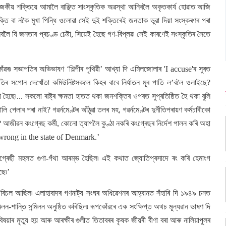
জকীয় শক্তিয়ে আমালৈ বাঞ্ছিত সাংস্কৃতিক অৱস্থা আনিবলৈ অকৃতকাৰ্য হোৱাত আজি
তি বা নকৈ মুখা পিন্ধি ওলোৱা সেই দুই শক্তিৰেই জনতাক ভুৱা দিয়া সংস্কৰণৰ পৰা
নিবলৈ যি জনতাৰ প্ৰচণ্ড চেষ্টা, সিয়েই হৈছে গণ-বিপ্লৱ৷ সেই কাৰণেই সংস্কৃতিৰ সৈতে
ঁৱৰ৷ সভাপতিৰ অভিভাষণ ‘শিল্পীৰ পৃথিৱী’ আখ্যা দি এমিলজোলাৰ 'I accuse'ৰ সুৰত
তিৰ সপোন দেখোঁতা কমিউনিষ্টসকলে কিহৰ বাবে নিৰ্যাতন মূৰ পাতি ল’বলৈ ওলাইছে?
ৈছে৷... সকলো ৰাষ্ট্ৰ ক্ষমতা হাতত থকা জনশক্তিৰ ওপৰত সুপ্ৰতিষ্ঠিত হৈ থকা বুলি
 পেলাব পৰা নাই? গৱৰ্নমেণ্টৰ আঁঠুৱা তলৰ মহ, গৱৰ্নমেণ্টৰ দুৰ্নীতিপৰায়ণ কৰ্মচাৰীকো
? আজীৱন কংগ্ৰেছ কৰ্মী, কোনো ত্যাগলৈ কুণ্ঠা নকৰি কংগ্ৰেছৰ নিৰ্দেশ পালন কৰি অহা
g wrong in the state of Denmark.’
ংগ্ৰেছী মহলত গুণা-গঁথা আৰম্ভ হৈছিল৷ এই কথাত জ্যোতিপ্ৰসাদে ৰং কৰি হেমাংগ
ছে৷’
শত অবিচল আছিল৷ এলাহাবাদৰ গণনাট্য সংঘৰ অধিৱেশনৰ আহ্বানত সঁহাৰি দি ১৯৪৯ চনত
লন-শান্তি সন্মিলন অনুষ্ঠিত কৰিছিল৷ ৰূপকোঁৱৰে এক সংক্ষিপ্ত অথচ মূল্যৱান ভাষণ দি
বিষয়াৰ মৃত্যু হয় আৰু আৰক্ষীৰ গুলীত তিতাবৰৰ কৃষক জীয়ৰী বীণা বৰা আৰু নালিয়াপুলৰ