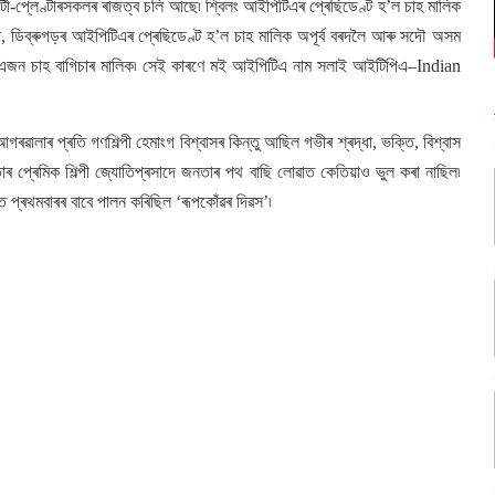
-প্লেণ্টাৰসকলৰ ৰাজত্ব চলি আছে৷ শ্বিলং আইপিটিএৰ প্ৰেছিডেণ্ট হ’ল চাহ মালিক
হা, ডিব্ৰুগড়ৰ আইপিটিএৰ প্ৰেছিডেণ্ট হ’ল চাহ মালিক অপূৰ্ব বৰদলৈ আৰু সদৌ অসম
তেওঁ এজন চাহ বাগিচাৰ মালিক৷ সেই কাৰণে মই আইপিটিএ নাম সলাই আইটিপিএ–Indian
ালাৰ প্ৰতি গণশিল্পী হেমাংগ বিশ্বাসৰ কিন্তু আছিল গভীৰ শ্ৰদ্ধা, ভক্তি, বিশ্বাস
তাৰ প্ৰেমিক শিল্পী জ্যোতিপ্ৰসাদে জনতাৰ পথ বাছি লোৱাত কেতিয়াও ভুল কৰা নাছিল৷
 প্ৰথমবাৰৰ বাবে পালন কৰিছিল ‘ৰূপকোঁৱৰ দিৱস’৷