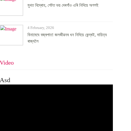
মুখত বিদ্ৰোহ, পেটত ভয় দেৰগাঁও এৰি নিদিয়ে অগপই
4 February, 2026
বিনামেঘে বজ্ৰপাত! জলজীৱনৰ ধন নিদিয়ে কেন্দ্ৰই, দায়িত্ব
ৰাজ্যলৈ
Video
Asd