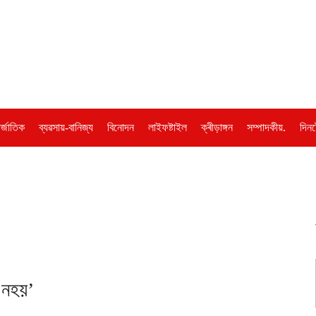
ৰ্জাতিক
ব্যৱসায়-বানিজ্য
বিনোদন
লাইফষ্টাইল
ক্ৰীড়াঙ্গন
সম্পাদকীয়.
দিনট
 নহয়’