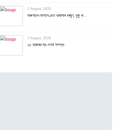
2 August, 2026
অৰুণাচল-নাগালেণ্ডত ধাৰাসাৰ বৰষুণ, বুকু ক...
3 August, 2026
২৫ হাজাৰৰ স্ব-গণনা সম্পন্ন
3 August, 2026
অসমৰ বানক ৰাষ্ট্ৰীয় সমস্যা ঘোষণাৰ দাবীত...
3 August, 2026
বানাক্ৰান্তক ১০ লাখ টকাকৈ নিদিলে মুখ্যমন...