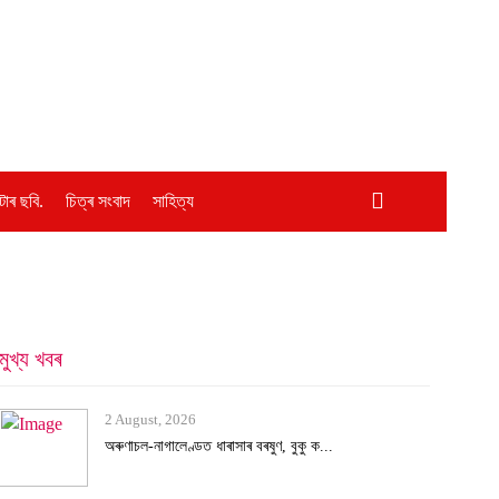
োৰ ছবি.
চিত্ৰ সংবাদ
সাহিত্য
মুখ্য খবৰ
2 August, 2026
অৰুণাচল-নাগালেণ্ডত ধাৰাসাৰ বৰষুণ, বুকু ক...