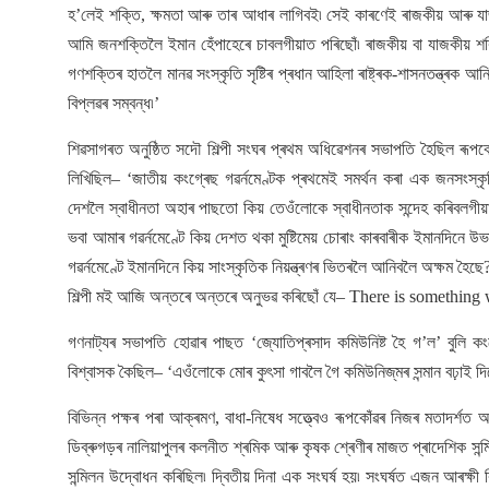
হ’লেই শক্তি, ক্ষমতা আৰু তাৰ আধাৰ লাগিবই৷ সেই কাৰণেই ৰাজকীয় আৰু যা
আমি জনশক্তিলৈ ইমান হেঁপাহেৰে চাবলগীয়াত পৰিছোঁ৷ ৰাজকীয় বা যাজকীয় শক্
গণশক্তিৰ হাতলৈ মানৱ সংস্কৃতি সৃষ্টিৰ প্ৰধান আহিলা ৰাষ্ট্ৰক-শাসনতন্ত্ৰক আ
বিপ্লৱৰ সম্বন্ধ৷’
শিৱসাগৰত অনুষ্ঠিত সদৌ শিল্পী সংঘৰ প্ৰথম অধিৱেশনৰ সভাপতি হৈছিল ৰূপকো
লিখিছিল– ‘জাতীয় কংগ্ৰেছ গৱৰ্নমেণ্টক প্ৰথমেই সমৰ্থন কৰা এক জনসংস্কৃ
দেশলৈ স্বাধীনতা অহাৰ পাছতো কিয় তেওঁলোকে স্বাধীনতাক সন্দেহ কৰিবলগীয়া হ
ভবা আমাৰ গৱৰ্নমেণ্টে কিয় দেশত থকা মুষ্টিমেয় চোৰাং কাৰবাৰীক ইমানদিনে উভালি
গৱৰ্নমেণ্টে ইমানদিনে কিয় সাংস্কৃতিক নিয়ন্ত্ৰণৰ ভিতৰলৈ আনিবলৈ অক্ষম হৈছে
শিল্পী মই আজি অন্তৰে অন্তৰে অনুভৱ কৰিছোঁ যে– There is somethin
গণনাট্যৰ সভাপতি হোৱাৰ পাছত ‘জ্যোতিপ্ৰসাদ কমিউনিষ্ট হৈ গ’ল’ বুলি ক
বিশ্বাসক কৈছিল– ‘এওঁলোকে মোৰ কুৎসা গাবলৈ গৈ কমিউনিজ্‌মৰ সন্মান বঢ়াই দি
বিভিন্ন পক্ষৰ পৰা আক্ৰমণ, বাধা-নিষেধ সত্ত্বেও ৰূপকোঁৱৰ নিজৰ মতাদৰ্
ডিব্ৰুগড়ৰ নালিয়াপুলৰ কলনীত শ্ৰমিক আৰু কৃষক শ্ৰেণীৰ মাজত প্ৰাদেশিক সন্মি
সন্মিলন উদ্বোধন কৰিছিল৷ দ্বিতীয় দিনা এক সংঘৰ্ষ হয়৷ সংঘৰ্ষত এজন আৰক্ষী 