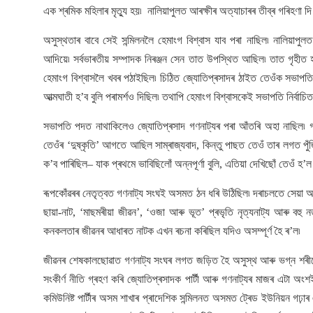
এক শ্ৰমিক মহিলাৰ মৃত্যু হয়৷ নালিয়াপুলত আৰক্ষীৰ অত্যাচাৰৰ তীব্ৰ গৰিহণা দ
অসুস্থতাৰ বাবে সেই সন্মিলনলৈ হেমাংগ বিশ্বাস যাব পৰা নাছিল৷ নালিয়াপুলত
আদিয়ে৷ সৰ্বভাৰতীয় সম্পাদক নিৰঞ্জন সেন তাত উপস্থিত আছিল৷ তাত গৃহীত 
হেমাংগ বিশ্বাসলৈ খবৰ পঠাইছিল৷ চিঠিত জ্যোতিপ্ৰসাদৰ ঠাইত তেওঁক সভাপতি 
আত্মঘাতী হ’ব বুলি পৰামৰ্শও দিছিল৷ তথাপি হেমাংগ বিশ্বাসকেই সভাপতি নিৰ্বাচি
সভাপতি পদত নাথাকিলেও জ্যোতিপ্ৰসাদ গণনাট্যৰ পৰা আঁতৰি অহা নাছিল৷ গণ
তেওঁৰ ‘দুষ্কৃতি’ আগতে আছিল সাম্ৰাজ্যবাদ, কিন্তু পাছত তেওঁ তাৰ লগত পুঁজ
ক’ব পাৰিছিল– যাক প্ৰথমে ভাবিছিলোঁ অন্নপূৰ্ণা বুলি, এতিয়া দেখিছোঁ তেওঁ হ’
ৰূপকোঁৱৰৰ নেতৃত্বত গণনাট্য সংঘই অসমত ঠন ধৰি উঠিছিল৷ দৰাচলতে সেয়া আ
ছায়া-নাট, ‘মাছমৰীয়া জীৱন’, ‘ওজা আৰু ভূত’ প্ৰভৃতি নৃত্যনাট্য আৰু বহু ন
কনকলতাৰ জীৱনৰ আধাৰত নাটক এখন ৰচনা কৰিছিল যদিও অসম্পূৰ্ণ হৈ ৰ’ল৷
জীৱনৰ শেষকালছোৱাত গণনাট্য সংঘৰ লগত জড়িত হৈ অসুস্থ আৰু ভগ্ন শৰীৰেৰ
সংকীৰ্ণ নীতি গ্ৰহণ কৰি জ্যোতিপ্ৰসাদক পাৰ্টী আৰু গণনাট্যৰ মাজৰ এটা অংশই
কমিউনিষ্ট পাৰ্টীৰ অসম শাখাৰ প্ৰাদেশিক সন্মিলনত অসমত ট্ৰেড ইউনিয়ন গঢ়াৰ