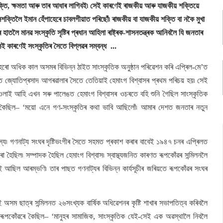
ক্তি, ক্ষমতা আৰু তাৰ আধাৰ লাগিবই৷ সেই কাৰণেই ৰাজকীয় আৰু যাজকীয় শক্তিয়ে
্তিলৈ ইমান হেঁপাহেৰে চাবলগীয়াত পৰিছোঁ৷ ৰাজকীয় বা যাজকীয় শক্তি বা নকৈ মুখা
াতলৈ মানৱ সংস্কৃতি সৃষ্টিৰ প্ৰধান আহিলা ৰাষ্ট্ৰক-শাসনতন্ত্ৰক আনিবলৈ যি জনতাৰ
সেই কাৰণেই সংস্কৃতিৰ সৈতে বিপ্লৱৰ সম্বন্ধ ...
াহৰো অধিক কাল অসমৰ বিভিন্ন ঠাইত সাংস্কৃতিক অনুষ্ঠান পৰিৱেশন কৰি এপ্ৰিল-মে’ত
ত জ্যোতিপ্ৰসাদ আগৰৱালাৰ সৈতে তেতিয়াই হেমাংগ বিশ্বাসৰ প্ৰথম পৰিচয় হয়৷ সেই
ওলাই আহি এখন সৰু পালেঙত হেমাংগ বিশ্বাসৰ ওচৰতে বহি শুনি গৈছিল সাংস্কৃতিক
 শুনি কৈছিল– ‘ময়ো এনে গণ-সংস্কৃতিৰ কথা ভাবি আছিলোঁ৷ আমাৰ দেশত জনতাৰ নতুন
স্য৷ গণনাট্য সংঘৰ দৃষ্টিভংগীৰ সৈতে সহমত প্ৰকাশ কৰাৰ বাবেই ১৯৪৭ চনৰ এপ্ৰিলত
 হৈছিল৷ সম্পাদক হৈছিল হেমাংগ বিশ্বাস৷ স্বাস্থ্যজনিত কাৰণত ৰূপকোঁৱৰ সন্মিলনলৈ
ই আছিল আৰম্ভণি৷ তাৰ পাছত গণনাট্যৰ বিভিন্ন কাৰ্যসূচীৰ জৰিয়তে ৰূপকোঁৱৰ সংঘৰ
 অসম ছাত্ৰ সন্মিলনত ২৬সংখ্যক বাৰ্ষিক অধিৱেশনৰ কৃষ্টি শাখাৰ সভাপতিত্ব কৰিবলৈ
ৰূপকোঁৱৰে কৈছিল– ‘মানুহৰ সামাজিক, সাংস্কৃতিক যেই-সেই এক অৱস্থালৈ নিবলৈ