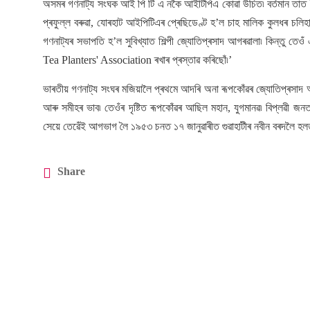
অসমৰ গণনাট্য সংঘক আই পি টি এ নকৈ আইটিপিএ কোৱা উচিত৷ বৰ্তমান তাত টী
প্ৰফুল্ল বৰুৱা, যোৰহাট আইপিটিএৰ প্ৰেছিডেণ্ট হ’ল চাহ মালিক কুলধৰ চলি
গণনাট্যৰ সভাপতি হ’ল সুবিখ্যাত শিল্পী জ্যোতিপ্ৰসাদ আগৰৱালা৷ কিন্তু 
Tea Planters' Association ৰখাৰ প্ৰস্তাৱ কৰিছোঁ৷’
ভাৰতীয় গণনাট্য সংঘৰ মজিয়ালৈ প্ৰথমে আদৰি অনা ৰূপকোঁৱৰ জ্যোতিপ্ৰসাদ আগৰৱ
আৰু সমীহৰ ভাব৷ তেওঁৰ দৃষ্টিত ৰূপকোঁৱৰ আছিল মহান, যুগমানৱ৷ বিপ্লৱী জন
সেয়ে তেৱেঁই আগভাগ লৈ ১৯৫৩ চনত ১৭ জানুৱাৰীত গুৱাহাটীৰ নবীন বৰদলৈ হলত
Share