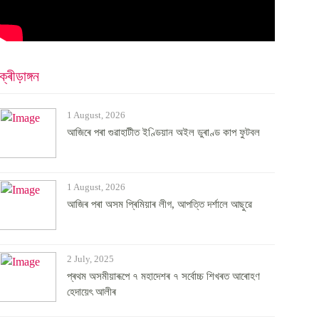
ক্ৰীড়াঙ্গন
1 August, 2026
আজিৰে পৰা গুৱাহাটীত ইণ্ডিয়ান অইল ডুৰাণ্ড কাপ ফুটবল
1 August, 2026
আজিৰ পৰা অসম প্ৰিমিয়াৰ লীগ, আপত্তি দৰ্শালে আছুৱে
2 July, 2025
প্ৰথম অসমীয়াৰূপে ৭ মহাদেশৰ ৭ সৰ্বোচ্চ শিখৰত আৰোহণ
হেদায়েৎ আলীৰ