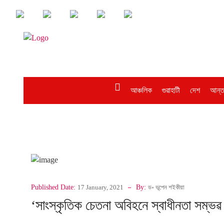
আঞ্চলিক
গুৱাহাটী
দেশ
আন্ত
Published Date:
17 January, 2021
By:
ড॰ ভূপেন শইকীয়া
‘সাংস্কৃতিক চেতনা অবিহনে স্বাধীনতা সম্ভৱ