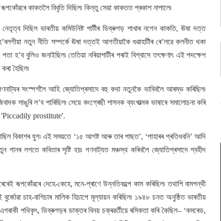
ি ৰূপকোঁৱৰে কাকতলৈ বিবৃতি দিছিল৷ কিন্তু সেয়া কাকতত প্ৰকাশ নাপালে৷
 নেতৃত্ব দিছিল ভাৰতীয় কমিউনিষ্ট পাৰ্টীৰ ডিব্ৰুগড় শাখাৰ নগেন কাকতি, ঊষা দত্ত
হ’বলগীয়া নতুন নীতি সম্পৰ্কে ঊষা দত্তই আগতীয়াকৈ গুৱাহাটীৰ ৰে’লৱে কলনীত থকা
পতা হ’ব বুলিও জনাইছিল৷ তেতিয়া নৰিয়াপাটীৰ পৰাই বিশ্বাসে তৎক্ষণাৎ এই পদক্ষেপ
ত কৰা হৈছিল৷
নাট্যৰ সংস্পৰ্শলৈ আহি জ্যোতিপ্ৰসাদে বহু কথা নতুনকৈ ভাবিবলৈ আৰম্ভ কৰিছিল৷
িবাদক সাঙুৰি ল’ব পাৰিছিল৷ সেয়ে কংগ্ৰেছী শাসনক ব্যংগাত্মক ভাষাৰে সমালোচনা কৰি
ল 'Piccadily prostitute'.
ছিল বিকাশৰ যুগ৷ এই সময়তে ‘১৫ আগষ্ট আৰু তাৰ পাছত’, ‘পাহাৰৰ প্ৰতিধবনি’ আদি
তুন গানৰ লগতে কবিতাৰ সৃষ্টি হয়৷ গণনাট্যত মঞ্চস্থ কৰিবলৈ জ্যোতিপ্ৰসাদে শ্বহীদ
েই ৰূপকোঁৱৰে দেহে-কেহে, মনে-প্ৰাণে উন্নতিকল্পে কাম কৰিছিল৷ তথাপি বামপন্থী
 বুৰ্জোৱা চাহ-বাগিচাৰ মালিক হিচাপে মূল্যায়ন কৰিছিল৷ ১৯৪৮ চনত অনুষ্ঠিত ভাৰতীয়
 এগৰাকী পথিকৃৎ, ডিব্ৰুগড়ৰ ডাক্তৰ বিনয় চক্ৰৱৰ্তীয়ে ৰসিকতা কৰি কৈছিল– ‘কমৰেড,