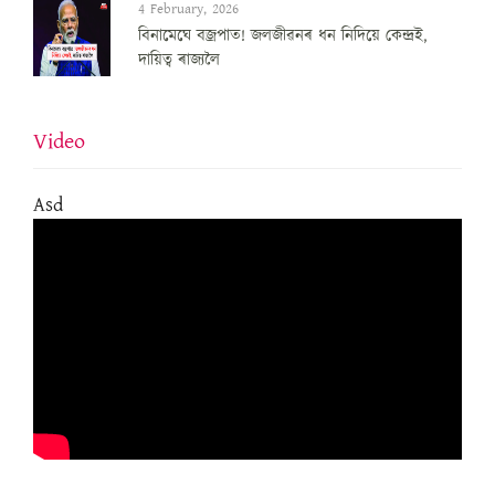
4 February, 2026
বিনামেঘে বজ্ৰপাত! জলজীৱনৰ ধন নিদিয়ে কেন্দ্ৰই,
দায়িত্ব ৰাজ্যলৈ
Video
Asd