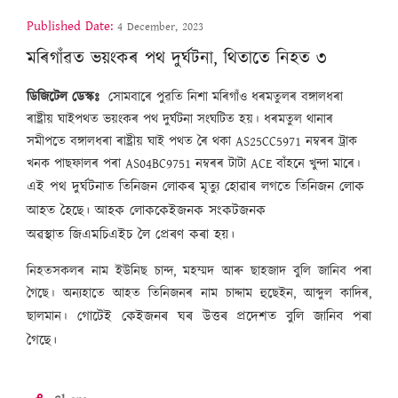
Published Date:
4 December, 2023
মৰিগাঁৱত ভয়ংকৰ পথ দুৰ্ঘটনা, থিতাতে নিহত ৩
ডিজিটেল ডেস্কঃ
সোমবাৰে
পুৱতি নিশা মৰিগাঁও ধৰমতুলৰ বঙ্গালধৰা
ৰাষ্ট্ৰীয় ঘাইপথত ভয়ংকৰ পথ দুৰ্ঘটনা সংঘটিত হয়। ধৰমতুল থানাৰ
সমীপতে বঙ্গালধৰা ৰাষ্ট্ৰীয় ঘাই পথত ৰৈ থকা AS25CC5971 নম্বৰৰ ট্ৰাক
খনক পাছফালৰ পৰা AS04BC9751 নম্বৰৰ টাটা ACE বাঁহনে খুন্দা মাৰে।
এই পথ দুৰ্ঘটনাত তিনিজন লোকৰ মৃত্যু হোৱাৰ লগতে তিনিজন লোক
আহত হৈছে। আহক লোককেইজনক সংকটজনক
অৱস্থাত জিএমচিএইচ লৈ প্ৰেৰণ কৰা হয়।
নিহতসকলৰ নাম ইউনিছ চান্দ, মহম্মদ আৰু ছাহজাদ বুলি জানিব পৰা
গৈছে। অন্যহাতে আহত তিনিজনৰ নাম চাদ্দাম হুছেইন, আব্দুল কাদিৰ,
গোটেই কেইজনৰ ঘৰ উত্তৰ প্ৰদেশত বুলি জানিব পৰা
ছালমান।
গৈছে।