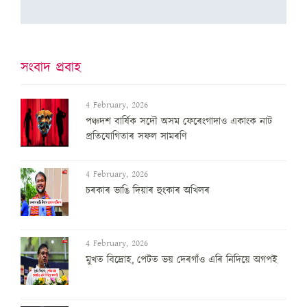
সংবাদ প্ৰবাহ
4 February, 2026
পঞ্চদশ বার্ষিক সদৌ অসম ফেৰেংগাদাও একাংক নাট
প্রতিযোগিতাৰ সফল সামৰণি
4 February, 2026
চৰকাৰ ভাঙি দিয়াৰ হুংকাৰ অখিলৰ
4 February, 2026
মুখত বিদ্ৰোহ, পেটত ভয় দেৰগাঁও এৰি নিদিয়ে অগপই