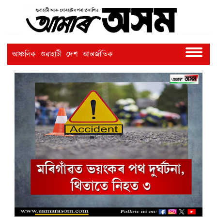
আঞ্চলিক
গুৱাহাটী
দেশ
আন্তৰ্জাতিক