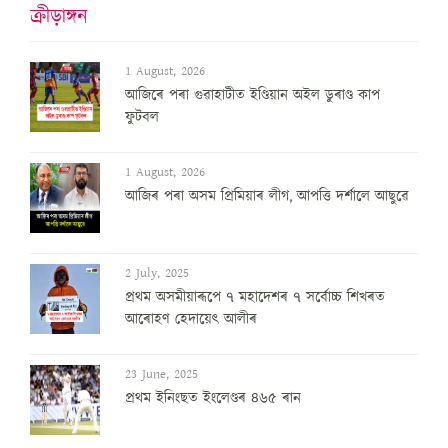
ক্ৰীড়াঙ্গন
1 August, 2026
আজিৰে পৰা গুৱাহাটীত ইণ্ডিয়ান অইল ডুৰাণ্ড কাপ
ফুটবল
1 August, 2026
আজিৰ পৰা অসম প্ৰিমিয়াৰ লীগ, আপত্তি দৰ্শালে আছুৱে
2 July, 2025
প্ৰথম অসমীয়াৰূপে ৭ মহাদেশৰ ৭ সৰ্বোচ্চ শিখৰত
আৰোহণ হেদায়েৎ আলীৰ
23 June, 2025
প্ৰথম ইনিংছত ইংলেণ্ডৰ ৪৬৫ ৰান