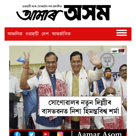
আঞ্চলিক
গুৱাহাটী
দেশ
আন্তৰ্জাতিক