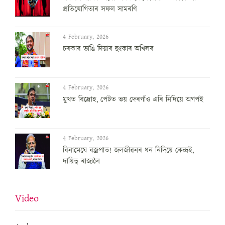
প্রতিযোগিতাৰ সফল সামৰণি
4 February, 2026
চৰকাৰ ভাঙি দিয়াৰ হুংকাৰ অখিলৰ
4 February, 2026
মুখত বিদ্ৰোহ, পেটত ভয় দেৰগাঁও এৰি নিদিয়ে অগপই
4 February, 2026
বিনামেঘে বজ্ৰপাত! জলজীৱনৰ ধন নিদিয়ে কেন্দ্ৰই,
দায়িত্ব ৰাজ্যলৈ
Video