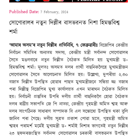
Published Date:
7 February, 2024
সোণোৱালৰ নতুন দিল্লীৰ বাসভৱনত নিশা হিমন্তবিশ্ব
শৰ্মা
‘আমাৰ অসম’ৰ নতুন দিল্লীৰ প্ৰতিনিধি, ৭ ফেব্ৰুৱাৰীঃ
বিজেপিৰ কেন্দ্ৰীয়
নিৰ্বাচন সমিতিৰ অন্যতম সদস্য, কেন্দ্ৰীয় মন্ত্ৰী সৰ্বানন্দ সোণোৱালৰ
সৈতে মঙলবাৰে নতুন দিল্লীত বৈঠকত মিলিত হয় মুখ্যমন্ত্ৰী ড॰
হিমন্তবিশ্ব শৰ্মা৷ মূলতঃ অসমত দলৰ প্ৰাৰ্থী বাছনিকলৈহে মুখ্যমন্ত্ৰীজন
সোণোৱালৰ সৈতে আলোচনাত মিলিত হয়৷ উল্লেখ্য, দুপৰীয়া ২.৩০
বজাত দিল্লীত উপস্থিত হোৱাৰ পাছত মুখ্যমন্ত্ৰীজনে সন্ধিয়া জ্জ বজাৰ
পৰা দিল্লীস্থ বিজেপিৰ মুখ্য কাৰ্যালয়ত এখন মাৰাথন বৈঠকত মিলিত
হয়৷ নিৰ্বাচনী প্ৰস্তুতিৰ উপৰি দলীয় প্ৰাৰ্থী বাছনিকলৈ হোৱা বৈঠকত
দলৰ ৰাষ্ট্ৰীয় সভাপতি জে পি নাড্ডা, কেন্দ্ৰীয় গৃহমন্ত্ৰী অমিত শ্বাহ আৰু
দলৰ সাংগঠিনক সাধাৰাণ সম্পাদক বি এল সন্তোষো উপস্থিত থকা বুলি
জানিব পৰা গৈছে৷ দলীয় সূত্ৰত প্ৰকাশ পোৱা মতে, গৃহমন্ত্ৰী অমিত
শ্বাহৰ পৰামৰ্শ মৰ্মেই মুখ্যমন্ত্ৰী ড॰ শৰ্মাই নিশাৰ ভাগতেই নতুন দিল্লীৰ
২৩ ছফদৰজংস্থিত সৰ্বানন্দ সোণোৱালৰ চৰকাৰী বাসভৱনত উপস্থিত