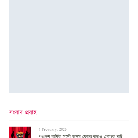
সংবাদ প্ৰবাহ
4 February, 2026
পঞ্চদশ বার্ষিক সদৌ অসম ফেৰেংগাদাও একাংক নাট