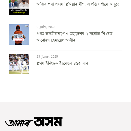
আজিৰ পৰা অসম প্ৰিমিয়াৰ লীগ, আপত্তি দৰ্শালে আছুৱে
2 July, 2025
প্ৰথম অসমীয়াৰূপে ৭ মহাদেশৰ ৭ সৰ্বোচ্চ শিখৰত
আৰোহণ হেদায়েৎ আলীৰ
23 June, 2025
প্ৰথম ইনিংছত ইংলেণ্ডৰ ৪৬৫ ৰান