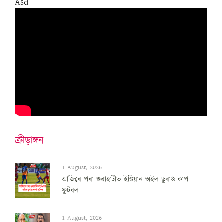
Asd
ক্ৰীড়াঙ্গন
1 August, 2026
আজিৰে পৰা গুৱাহাটীত ইণ্ডিয়ান অইল ডুৰাণ্ড কাপ
ফুটবল
1 August, 2026