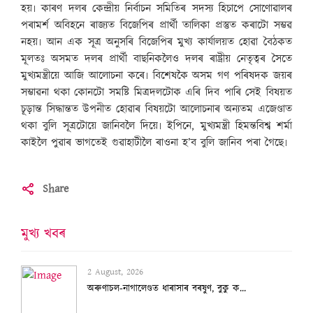
হয়৷ কাৰণ দলৰ কেন্দ্ৰীয় নিৰ্বাচন সমিতিৰ সদস্য হিচাপে সোণোৱালৰ
পৰামৰ্শ অবিহনে ৰাজ্যত বিজেপিৰ প্ৰাৰ্থী তালিকা প্ৰস্তুত কৰাটো সম্ভৱ
নহয়৷ আন এক সূত্ৰ অনুসৰি বিজেপিৰ মুখ্য কাৰ্যালয়ত হোৱা বৈঠকত
মূলতঃ অসমত দলৰ প্ৰাৰ্থী বাছনিকলৈও দলৰ ৰাষ্ট্ৰীয় নেতৃত্বৰ সৈতে
মুখ্যমন্ত্ৰীয়ে আজি আলোচনা কৰে৷ বিশেষকৈ অসম গণ পৰিষদক জয়ৰ
সম্ভাৱনা থকা কোনটো সমষ্টি মিত্ৰদলটোক এৰি দিব পাৰি সেই বিষয়ত
চূড়ান্ত সিদ্ধান্তত উপনীত হোৱাৰ বিষয়টো আলোচনাৰ অন্যতম এজেণ্ডাত
থকা বুলি সূত্ৰটোয়ে জানিবলৈ দিয়ে৷ ইপিনে, মুখ্যমন্ত্ৰী হিমন্তবিশ্ব শৰ্মা
কাইলৈ পুৱাৰ ভাগতেই গুৱাহাটীলৈ ৰাওনা হ’ব বুলি জানিব পৰা গৈছে৷
Share
মুখ্য খবৰ
2 August, 2026
অৰুণাচল-নাগালেণ্ডত ধাৰাসাৰ বৰষুণ, বুকু ক...