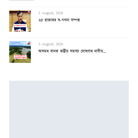
3 August, 2026
২৫ হাজাৰৰ স্ব-গণনা সম্পন্ন
3 August, 2026
অসমৰ বানক ৰাষ্ট্ৰীয় সমস্যা ঘোষণাৰ দাবীত...
3 August, 2026
বানাক্ৰান্তক ১০ লাখ টকাকৈ নিদিলে মুখ্যমন...
2 August, 2026
অৰুণাচল-নাগালেণ্ডত ধাৰাসাৰ বৰষুণ, বুকু ক...