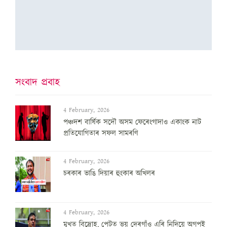
সংবাদ প্ৰবাহ
4 February, 2026
পঞ্চদশ বার্ষিক সদৌ অসম ফেৰেংগাদাও একাংক নাট
প্রতিযোগিতাৰ সফল সামৰণি
4 February, 2026
চৰকাৰ ভাঙি দিয়াৰ হুংকাৰ অখিলৰ
4 February, 2026
মুখত বিদ্ৰোহ, পেটত ভয় দেৰগাঁও এৰি নিদিয়ে অগপই