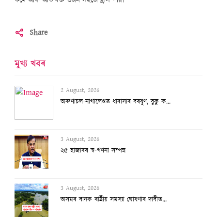
কমে আৰু অতিৰিক্ত ওজন সহজে হ্ৰাস পায়৷
Share
মুখ্য খবৰ
2 August, 2026
অৰুণাচল-নাগালেণ্ডত ধাৰাসাৰ বৰষুণ, বুকু ক...
3 August, 2026
২৫ হাজাৰৰ স্ব-গণনা সম্পন্ন
3 August, 2026
অসমৰ বানক ৰাষ্ট্ৰীয় সমস্যা ঘোষণাৰ দাবীত...