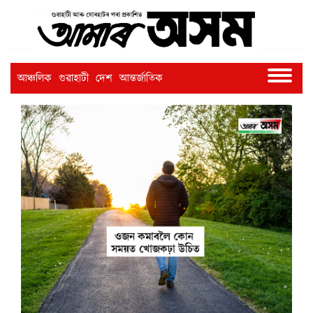
আঞ্চলিক
গুৱাহাটী
দেশ
আন্তৰ্জাতিক