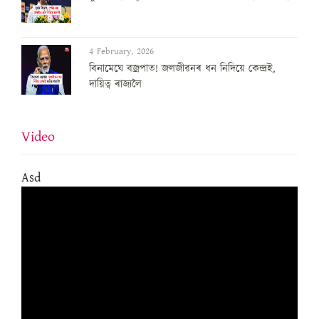
4 February, 2026
বিনামেঘে বজ্ৰপাত! জলজীৱনৰ ধন নিদিয়ে কেন্দ্ৰই,
দায়িত্ব ৰাজ্যলৈ
Video
Asd