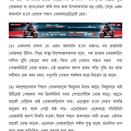
খোজকঢ়া বা প্ৰাতঃভ্ৰমণ কৰি লাভ কৰা উপকাৰতকৈ বহু বেছি৷ সেয়ে ওজন
কমাবলৈ হ’লে খোৱাৰ পাছত খোজকঢ়াটোৱেই শ্ৰেয়৷
(৩) একাংশৰ ধাৰণা যে ওজন কমাবলৈ হ’লে অন্ততঃ দহ হাজাৰটা
খোজকঢ়া উচিত৷ পিছে স্বাস্থ্য বিশেষজ্ঞসকলৰ মতে, দহ হাজাৰ খোজকাঢ়িব
লাগিব বুলি কোনো কথা নাই৷ কিবা এটা খোৱাৰ পাছত দহৰ পৰা
পোন্ধৰমিনিট খোজ কাঢ়ক৷ এই অভ্যাসৰ ফলত হজম শক্তি বৃদ্ধি হয় আৰু
শৰীৰত মেদ জমা নহয়৷ তদুপৰি তেজত শৰ্কৰাৰ মাত্ৰা নিয়ন্ত্ৰণ হৈ থাকে৷
(৪) অৱশ্যেখোৱাৰ পিছত খোজকঢ়াৰো কিছুমান নিয়ম আছে৷ কিছুমানে খাই
উঠিয়েই পোন্ধৰৰ পৰা ত্ৰিশমিনিট সময় বেগাবেগীকৈ খোজ কাঢ়ে৷ বহুতে
আকৌ বেছিকৈ খাই খোজাকাঢ়িবলৈ যায়৷ এনেকুৱা হ’লে দেহত অস্বস্তি
অনুভৱ হয় আৰু পেটে কষ্ট পায়৷ এনেক্ষেত্ৰত একেৰাহে পাঁচমিনিট
খোজকাঢ়ি অলপ বিৰতি লওঁক৷ ইয়াৰ পাছত অকণমান পানী খাওক৷ এইবাৰ
আকৌ খোজ কাঢ়ক৷ এনেদৰে খোজকাঢ়িলে শৰীৰ সুস্থ থাকে, মানসিক চাপ