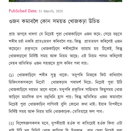
Published Date:
31 March, 2025
ওজন কমাবলৈ কোন সময়ত খোজকঢ়া উচিত
প্ৰায় ভাগৰে ধাৰণা যে নিচেই পুৱা খোজকাঢ়িলে ওজন কমে৷ সেয়ে বহুতে
শৰীৰ চৰ্চা নকৰি প্ৰাতঃভ্ৰমণ কৰিবলৈ লয়৷ কিন্তু প্ৰাতভ্ৰমণ কৰিলেই ওজন
কমেনে? প্ৰকৃততে খোজকাঢ়িলে শৰীৰটোৰ ব্যায়াম হয় ঠিকেই, কিন্তু
খোজকঢ়াৰো নিৰ্দিষ্ট সময় আৰু নিয়ম আছে৷ এই নিয়ম পালন কৰিলেই
দেহৰ অতিৰিক্ত ওজন সহজতে হ্ৰাস কৰিব পৰা যায়৷
(১) খোজকাঢ়িলে শৰীৰ সুস্থ থাকে৷ তদুপৰি নিজকে ফিট ৰাখিবলৈ
চিকিৎসকসকলে নিতৌ খোজকঢ়াৰ পৰামৰ্শ দিয়ে৷ নিচেই পুৱা উঠি
খোজকাঢ়িলে দহমন ভালে থাকে৷ তদুপৰি প্ৰকৃতিৰ সান্নিধ্যত কিছুসময় খোজ
কাঢ়িলে মানসিক চাপ বহুখিনি হ্ৰাস পায়৷ কিন্তু অতিৰিক্ত ওজন কমাবলৈ
নিচেই পুৱা খোজকাঢ়িব লাগিবই বুলি কোনো কথা নাই৷ ইয়াৰ বিপৰীতে
নিৰ্দিষ্ট সময় আৰু নিয়ম মানি খোজকাঢ়ক৷ তেতিয়াহে ফল পাব৷
(২) বিশেষজ্ঞসকলৰ মতে, দুপৰীয়াই হওঁক বা ৰাতিয়েই হওঁক কিবা এটা
খাই উঠি দহ মিনিট খোজ কাঢ়িলে যি উপকাৰ পাব সেয়া নিচেই পুৱা