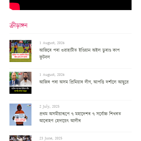
ক্ৰীড়াঙ্গন
1 August, 2026
আজিৰে পৰা গুৱাহাটীত ইণ্ডিয়ান অইল ডুৰাণ্ড কাপ
ফুটবল
1 August, 2026
আজিৰ পৰা অসম প্ৰিমিয়াৰ লীগ, আপত্তি দৰ্শালে আছুৱে
2 July, 2025
প্ৰথম অসমীয়াৰূপে ৭ মহাদেশৰ ৭ সৰ্বোচ্চ শিখৰত
আৰোহণ হেদায়েৎ আলীৰ
23 June, 2025