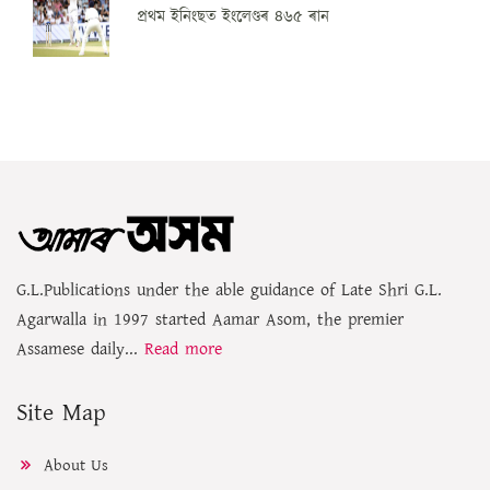
প্ৰথম ইনিংছত ইংলেণ্ডৰ ৪৬৫ ৰান
G.L.Publications under the able guidance of Late Shri G.L.
Agarwalla in 1997 started Aamar Asom, the premier
Assamese daily...
Read more
Site Map
About Us