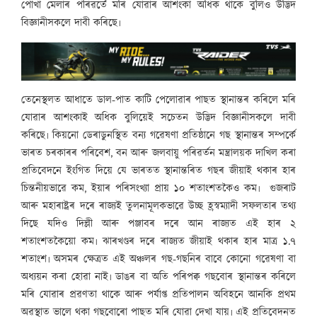
পোখা মেলাৰ পৰিৱৰ্তে মৰি যোৱাৰ আশংকা অধিক থাকে বুলিও উদ্ভিদ
বিজ্ঞানীসকলে দাবী কৰিছে৷
তেনেস্থলত আধাতে ডাল-পাত কাটি পেলোৱাৰ পাছত স্থানান্তৰ কৰিলে মৰি
যোৱাৰ আশংকাই অধিক বুলিয়েই সচেতন উদ্ভিদ বিজ্ঞানীসকলে দাবী
কৰিছে৷ কিয়নো ডেৰাডুনস্থিত বন্য গৱেষণা প্ৰতিষ্ঠানে গছ স্থানান্তৰ সম্পৰ্কে
ভাৰত চৰকাৰৰ পৰিবেশ, বন আৰু জলবায়ু পৰিৱৰ্তন মন্ত্ৰালয়ক দাখিল কৰা
প্ৰতিবেদনে ইংগিত দিয়ে যে ভাৰতত স্থানান্তৰিত গছৰ জীয়াই থকাৰ হাৰ
চিন্তনীয়ভাৱে কম, ইয়াৰ পৰিসংখ্যা প্ৰায় ১০ শতাংশতকৈও কম৷ গুজৰাট
আৰু মহাৰাষ্ট্ৰৰ দৰে ৰাজ্যই তুলনামূলকভাৱে উচ্ছ হ্ৰস্বম্যাদী সফলতাৰ তথ্য
দিছে যদিও দিল্লী আৰু পঞ্জাবৰ দৰে আন ৰাজ্যত এই হাৰ ২
শতাংশতকৈয়ো কম৷ ঝাৰখণ্ডৰ দৰে ৰাজ্যত জীয়াই থকাৰ হাৰ মাত্ৰ ১.৭
শতাংশ৷ অসমৰ ক্ষেত্ৰত এই অঞ্চলৰ গছ-গছনিৰ বাবে কোনো গৱেষণা বা
অধ্যয়ন কৰা হোৱা নাই৷ ডাঙৰ বা অতি পৰিপক্ব গছবোৰ স্থানান্তৰ কৰিলে
মৰি যোৱাৰ প্ৰৱণতা থাকে আৰু পৰ্যাপ্ত প্ৰতিপালন অবিহনে আনকি প্ৰথম
অৱস্থাত ভালে থকা গছবোৰো পাছত মৰি যোৱা দেখা যায়৷ এই প্ৰতিবেদনত