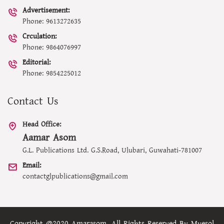
Advertisement:
Phone: 9613272635
Crculation:
Phone: 9864076997
Editorial:
Phone: 9854225012
Contact Us
Head Office:
Aamar Asom
G.L. Publications Ltd. G.S.Road, Ulubari, Guwahati-781007
Email:
contactglpublications@gmail.com
Copyright @2020 Amarasom. All Rights Reserved By
Myesol