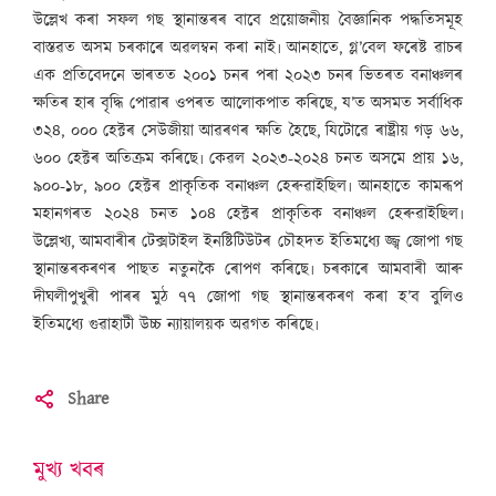
উল্লেখ কৰা সফল গছ স্থানান্তৰৰ বাবে প্ৰয়োজনীয় বৈজ্ঞানিক পদ্ধতিসমূহ
বাস্তৱত অসম চৰকাৰে অৱলম্বন কৰা নাই৷ আনহাতে, গ্ল’বেল ফৰেষ্ট ৱাচৰ
এক প্ৰতিবেদনে ভাৰতত ২০০১ চনৰ পৰা ২০২৩ চনৰ ভিতৰত বনাঞ্চলৰ
ক্ষতিৰ হাৰ বৃদ্ধি পোৱাৰ ওপৰত আলোকপাত কৰিছে, য’ত অসমত সৰ্বাধিক
৩২৪, ০০০ হেক্টৰ সেউজীয়া আৱৰণৰ ক্ষতি হৈছে, যিটোৱে ৰাষ্ট্ৰীয় গড় ৬৬,
৬০০ হেক্টৰ অতিক্ৰম কৰিছে৷ কেৱল ২০২৩-২০২৪ চনত অসমে প্ৰায় ১৬,
৯০০-১৮, ৯০০ হেক্টৰ প্ৰাকৃতিক বনাঞ্চল হেৰুৱাইছিল৷ আনহাতে কামৰূপ
মহানগৰত ২০২৪ চনত ১০৪ হেক্টৰ প্ৰাকৃতিক বনাঞ্চল হেৰুৱাইছিল৷
উল্লেখ্য, আমবাৰীৰ টেক্সটাইল ইনষ্টিটিউটৰ চৌহদত ইতিমধ্যে জ্জ্ব জোপা গছ
স্থানান্তৰকৰণৰ পাছত নতুনকৈ ৰোপণ কৰিছে৷ চৰকাৰে আমবাৰী আৰু
দীঘলীপুখুৰী পাৰৰ মুঠ ৭৭ জোপা গছ স্থানান্তৰকৰণ কৰা হ’ব বুলিও
ইতিমধ্যে গুৱাহাটী উচ্চ ন্যায়ালয়ক অৱগত কৰিছে৷
Share
মুখ্য খবৰ