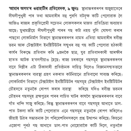
‘আমাৰ অসম’ৰ গুৱাহাটীৰ প্ৰতিবেদক, ৯ জুনঃ
স্থানান্তৰকৰণৰ অজুহাতেৰে
দীঘলীপুখুৰী পাৰ তথা আমবাৰীৰ বহু পুৰণি বটবৃক্ষ কাটি পেলোৱাক লৈ
আজিও ৰাজ্যৰ প্ৰকৃতিপ্ৰেমী সচেতন লোকসকলৰ মাজত প্ৰতিক্ৰিয়া অব্যাহত
আছে৷ মুখ্যমন্ত্ৰীয়ে দীঘলীপুখুৰী পাৰৰ গছ কটা নহয় বুলি ঘোষণা কৰাৰ
পাছতো লোকনিৰ্মাণ বিভাগে স্থানান্তৰকৰণৰ নামত এতিয়া আমবাৰীৰ ৰবীন্দ্ৰ
ভৱন আৰু টেক্সটাইল ইনষ্টিটিউটৰ সন্মুখৰ বহু গছ কাটি পেলোৱা হঠকাৰী
কাৰ্যৰ বিৰুদ্ধে প্ৰতিবাদ কৰি ৯জনকৈ ছাত্ৰ, যুৱ প্ৰতিবাদকাৰী আৰক্ষীৰ
হাতত আটক হ’বলগীয়াও হৈছে৷ ৰাজ্য চৰকাৰে গছসমূহ স্থানান্তৰকৰণৰ
বাবে দিল্লীৰ এটা ঠিকাদাৰী প্ৰতিষ্ঠানক দায়িত্ব দিলেও বিজ্ঞানসন্মতভাৱে
স্থানান্তৰকৰণৰ ব্যৱস্থা গ্ৰহণ নকৰাত কটনিয়ানে প্ৰতিবাদো সাব্যস্ত কৰিছে৷
লোকনিৰ্মাণ বিভাগে টেক্সটাইল ইনষ্টিটিউটৰ গছসমূহ টেক্সটাইল ইনষ্টিটিউটৰ
চৌহদতে নতুনকৈ ৰোপণ কৰাৰ ব্যৱস্থা কৰিছে যদিও ৰবীন্দ্ৰ ভৱনৰ
চৌহদৰ গছসমূহ ব্ৰহ্মপুত্ৰৰ পাৰৰ লাচিত ঘাটৰ কাষলৈ স্থানান্তৰকৰণৰ বাবে
গাঁত খান্দি সাজু কৰিছে৷ কিন্তু স্থানান্তৰকৰণৰ বাবে গছসমূহ আধাতে ডাল-
পাত টকলা কৰি কাটি পেলোৱাত এনে গছসমূহ নতুনকৈ ৰোপণ কৰিলেও
জীয়াই উঠাৰ সম্ভাৱনাক লৈ পৰিৱেশবিদসকলে প্ৰশ্ন উত্থাপন কৰিছে৷ কিয়নো
এজোপা পূৰঠ গছ আধাতে ডাল-পাত নোহোৱাকৈ কাটি দিলে, নতুনকৈ