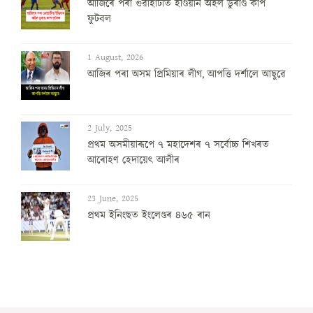
আজিৰে পৰা গুৱাহাটীত ইণ্ডিয়ান অইল ডুৰাণ্ড কাপ
ফুটবল
1 August, 2026
আজিৰ পৰা অসম প্ৰিমিয়াৰ লীগ, আপত্তি দৰ্শালে আছুৱে
2 July, 2025
প্ৰথম অসমীয়াৰূপে ৭ মহাদেশৰ ৭ সৰ্বোচ্চ শিখৰত
আৰোহণ হেদায়েৎ আলীৰ
23 June, 2025
প্ৰথম ইনিংছত ইংলেণ্ডৰ ৪৬৫ ৰান