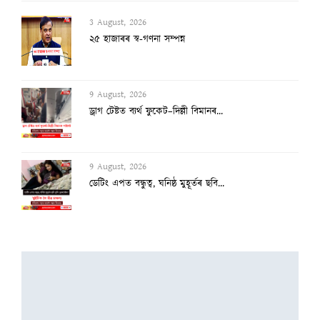
3 August, 2026
২৫ হাজাৰৰ স্ব-গণনা সম্পন্ন
9 August, 2026
ড্ৰাগ টেষ্টত ব্যৰ্থ ফুকেট–দিল্লী বিমানৰ...
9 August, 2026
ডেটিং এপত বন্ধুত্ব, ঘনিষ্ঠ মুহূৰ্তৰ ছবি...
8 August, 2026
ভাৰততে আছে বিশ্বৰ আটাইতকৈ দীঘল চুলিৰ গৰা...
8 August, 2026