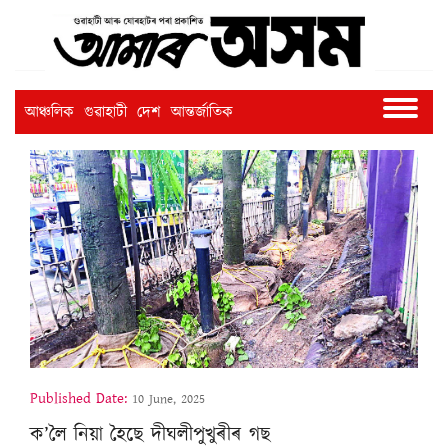
আঞ্চলিক
গুৱাহাটী
দেশ
আন্তৰ্জাতিক
Published Date:
10 June, 2025
ক’লৈ নিয়া হৈছে দীঘলীপুখুৰীৰ গছ