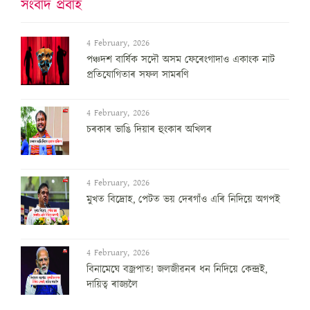
সংবাদ প্ৰবাহ
4 February, 2026
পঞ্চদশ বার্ষিক সদৌ অসম ফেৰেংগাদাও একাংক নাট
প্রতিযোগিতাৰ সফল সামৰণি
4 February, 2026
চৰকাৰ ভাঙি দিয়াৰ হুংকাৰ অখিলৰ
4 February, 2026
মুখত বিদ্ৰোহ, পেটত ভয় দেৰগাঁও এৰি নিদিয়ে অগপই
4 February, 2026
বিনামেঘে বজ্ৰপাত! জলজীৱনৰ ধন নিদিয়ে কেন্দ্ৰই,
দায়িত্ব ৰাজ্যলৈ